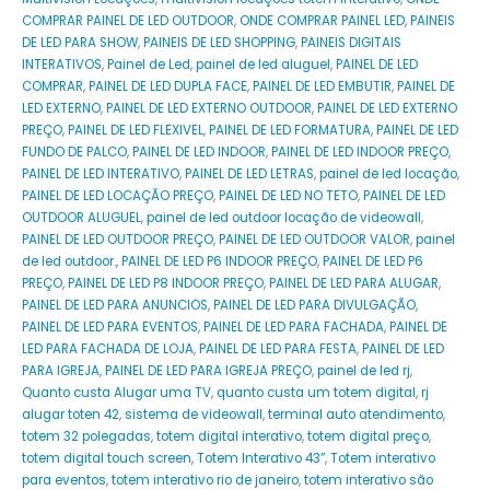
COMPRAR PAINEL DE LED OUTDOOR
,
ONDE COMPRAR PAINEL LED
,
PAINEIS
DE LED PARA SHOW
,
PAINEIS DE LED SHOPPING
,
PAINEIS DIGITAIS
INTERATIVOS
,
Painel de Led
,
painel de led aluguel
,
PAINEL DE LED
COMPRAR
,
PAINEL DE LED DUPLA FACE
,
PAINEL DE LED EMBUTIR
,
PAINEL DE
LED EXTERNO
,
PAINEL DE LED EXTERNO OUTDOOR
,
PAINEL DE LED EXTERNO
PREÇO
,
PAINEL DE LED FLEXIVEL
,
PAINEL DE LED FORMATURA
,
PAINEL DE LED
FUNDO DE PALCO
,
PAINEL DE LED INDOOR
,
PAINEL DE LED INDOOR PREÇO
,
PAINEL DE LED INTERATIVO
,
PAINEL DE LED LETRAS
,
painel de led locação
,
PAINEL DE LED LOCAÇÃO PREÇO
,
PAINEL DE LED NO TETO
,
PAINEL DE LED
OUTDOOR ALUGUEL
,
painel de led outdoor locação de videowall
,
PAINEL DE LED OUTDOOR PREÇO
,
PAINEL DE LED OUTDOOR VALOR
,
painel
de led outdoor.
,
PAINEL DE LED P6 INDOOR PREÇO
,
PAINEL DE LED P6
PREÇO
,
PAINEL DE LED P8 INDOOR PREÇO
,
PAINEL DE LED PARA ALUGAR
,
PAINEL DE LED PARA ANUNCIOS
,
PAINEL DE LED PARA DIVULGAÇÃO
,
PAINEL DE LED PARA EVENTOS
,
PAINEL DE LED PARA FACHADA
,
PAINEL DE
LED PARA FACHADA DE LOJA
,
PAINEL DE LED PARA FESTA
,
PAINEL DE LED
PARA IGREJA
,
PAINEL DE LED PARA IGREJA PREÇO
,
painel de led rj
,
Quanto custa Alugar uma TV
,
quanto custa um totem digital
,
rj
alugar toten 42
,
sistema de videowall
,
terminal auto atendimento
,
totem 32 polegadas
,
totem digital interativo
,
totem digital preço
,
totem digital touch screen
,
Totem Interativo 43”
,
Totem interativo
para eventos
,
totem interativo rio de janeiro
,
totem interativo são