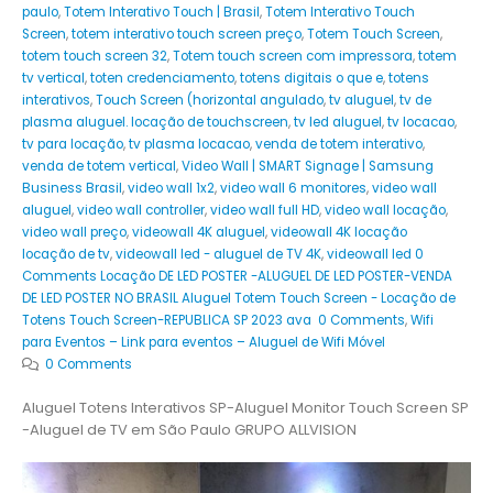
paulo
,
Totem Interativo Touch | Brasil
,
Totem Interativo Touch
Screen
,
totem interativo touch screen preço
,
Totem Touch Screen
,
totem touch screen 32
,
Totem touch screen com impressora
,
totem
tv vertical
,
toten credenciamento
,
totens digitais o que e
,
totens
interativos
,
Touch Screen (horizontal angulado
,
tv aluguel
,
tv de
plasma aluguel. locação de touchscreen
,
tv led aluguel
,
tv locacao
,
tv para locação
,
tv plasma locacao
,
venda de totem interativo
,
venda de totem vertical
,
Video Wall | SMART Signage | Samsung
Business Brasil
,
video wall 1x2
,
video wall 6 monitores
,
video wall
aluguel
,
video wall controller
,
video wall full HD
,
video wall locação
,
video wall preço
,
videowall 4K aluguel
,
videowall 4K locação
locação de tv
,
videowall led - aluguel de TV 4K
,
videowall led 0
Comments Locação DE LED POSTER -ALUGUEL DE LED POSTER-VENDA
DE LED POSTER NO BRASIL Aluguel Totem Touch Screen - Locação de
Totens Touch Screen-REPUBLICA SP 2023 ava 0 Comments
,
Wifi
para Eventos – Link para eventos – Aluguel de Wifi Móvel
0 Comments
Aluguel Totens Interativos SP-Aluguel Monitor Touch Screen SP
-Aluguel de TV em São Paulo GRUPO ALLVISION