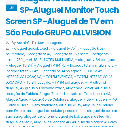
SP-Aluguel Monitor Touch
jun
Screen SP -Aluguel de TV em
São Paulo GRUPO ALLVISION
By
Admin1
Sem categoria
- aluguel quiosk touch
,
- aluguel tv 75" rj
,
- locação kiosk
multimidia
,
- locação tv 4k
,
- locação tv 75 smart
,
- locação tv
smart 75" rj
,
– ALUGUEL TOTEN MULTIMIDIA
,
– aluguel tv 84 polegadas
,
– Aluguel TV 84"
,
– Aluguel TV 84" RJ
,
– locacao totem multimidia
,
–
locação toten RJ 42
,
– locacao tv 84 polegada
,
– TOTEM 42
INTERATIVO LOCAÇÃO
,
– TOTEM EVENTOS
,
– TOTEM INTERATIVO 42
LOCAÇÃO
,
– TV 84 locação
,
– TV 84 pol aluguel
,
– TV ultra hd
aluguel
,
45 graus ou personalizado
,
Alugando Tablet: Aluguel e
Locação de Tablets
,
Alugar Tablet | Locação de Tablets com 4G
,
Alugue Agora – Locação de Celulares
,
aluguel – de – modem – 4G
– Vivo e Claro – Sem fidelidade
,
aluguel 75" tv
,
Aluguel de Celular
para Empresas
,
aluguel de celular pessoa física
,
aluguel de celular
samsung
,
aluguel de iphone
,
aluguel de lcd
,
aluguel de led 75"
,
aluguel de led rj
,
Aluguel de Modem 4G
,
Aluguel de Modem 4G Vivo