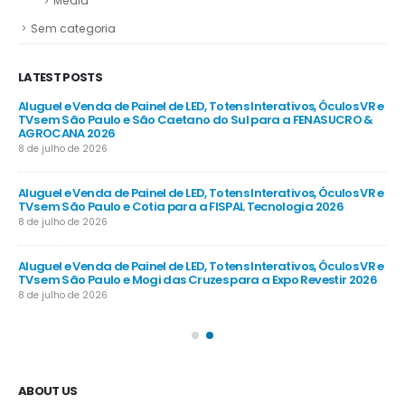
Media
Sem categoria
LATEST POSTS
R e
Aluguel e Venda de Painel de LED, Totens Interativos, Óculos VR e
Alu
e
TVs em São Paulo e São Caetano do Sul para a FENASUCRO &
TV
AGROCANA 2026
Sã
8 de julho de 2026
8 d
R e
Aluguel e Venda de Painel de LED, Totens Interativos, Óculos VR e
Alu
TVs em São Paulo e Cotia para a FISPAL Tecnologia 2026
TVs
8 de julho de 2026
8 d
R e
Aluguel e Venda de Painel de LED, Totens Interativos, Óculos VR e
Alu
TVs em São Paulo e Mogi das Cruzes para a Expo Revestir 2026
TV
8 de julho de 2026
8 d
ABOUT US