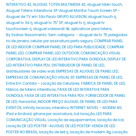
INTERATIVO 42
,
ALUGUEL TOTEN MULTIMIDIA 42
,
aluguel toten touch
,
Aluguel Totens Interativos SP-Aluguel Monitor Touch Screen SP -
Aluguel de TV em São Paulo GRUPO ALLVISION
,
aluguel touch rj
,
aluguel tv 3d rj
,
aluguel tv 75" SP
,
aluguel tv rj
,
aluguel tv
touchscreen rj
,
aluguel videowall 4k
,
aplicativos para totens
,
By Esdras Nascimento Sem categoria - aluguel de tv 75 polegadas
rio de janeiro
,
celular por assinatura porto seguro
,
COMPRAR PAINEL
DE LED INDOOR COMPRAR PAINEL DE LED PARA PUBLICIDADE
,
COMPRAR
PAINEL LED
,
COMPRAR PAINEL LED OUTDOOR
,
COMUNICAÇÃO VISUAL
CORPORATIVA
,
DISPLAY DE LED INTERATIVO PARA GONDOLA
,
DISPLAY DE
LED INTERATIVO PARA PDV
,
DISTRIBUIDOR DE PAINEL DE LED
,
distribuidores de video wall
,
EMPRESAS DE ALUGUEL DE PAINEL LED
,
EMPRESAS DE COMUNICAÇÃO VISUAL SP
,
EMPRESAS DE PAINEL DE LED
,
Entre Em Contato – Locação de Celulares
,
FABRICA DE PAINEL DE LED
,
fábrica de totens interativos
,
FAIXA DE LED INTERATIVA PARA
GONDOLA
,
FAIXA DE LED INTERATIVA PARA PDV
,
FORNECEDOR DE PAINEL
DE LED
,
Horizontal
,
INDOOR PREÇO ALUGUEL DE PAINEL DE LED PARA
EVENTOS
,
infinity locacao
,
interativo
,
INTERNET MOVEL – MODEM 4G
,
iPad e Android
,
iphone por assinatura
,
lcd locação
,
LED PARA
COMUNICAÇÃO VISUAL
,
Locação de equipamentos
,
locação de lcd
,
Locação DE LED POSTER -ALUGUEL DE LED POSTER-VENDA DE LED
POSTER NO BRASIL
,
locação de led rj
,
locação de modem 4g
,
Locação