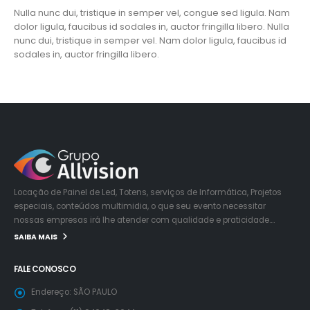
Nulla nunc dui, tristique in semper vel, congue sed ligula. Nam
dolor ligula, faucibus id sodales in, auctor fringilla libero. Nulla
nunc dui, tristique in semper vel. Nam dolor ligula, faucibus id
sodales in, auctor fringilla libero.
Locação de Painel de Led, Totens, serviços de Informática, Projetos
especiais, conteúdos multimidia, o que seu evento necessitar
nossas empresas irá lhe atender com qualidade e praticidade….
SAIBA MAIS
FALE CONOSCO
Endereço:
SÃO PAULO