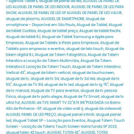
- Agência Tablet's
,
aluguel de painel de led
,
ALUGUEL DE PAINEL DE
LED ALUGUEL DE PAINEL DE LED INDOOR
,
ALUGUEL DE PAINEL DE LED PARA
SHOW
,
ALUGUEL DE PAINEL DE LED SP ALUGUEL DE PAINEL DE LED VALOR
,
aluguel de plasma
,
ALUGUEL DE SMARTPHONE
,
Aluguel de
smartphone – Disponível em São Paulo
,
Aluguel de Tablet
,
Aluguel
de tablet Curitiba
,
Aluguel de tablet preço
,
Aluguel de tablet Recife
,
Aluguel de tablet RJ
,
Aluguel de Tablet Samsung e Apple para
Empresas
,
Aluguel de Tablets e iPads para Empresas
,
Aluguel de
Tablets para empresas e eventos
,
aluguel de tela touch
,
Aluguel de
totem digital RJ
,
Aluguel de Totem Fotográfico
,
Aluguel de Totem
Interativo e Locação de Totem Multimídia
,
Aluguel De Totem
Interativo E Locação De Totem Touch
,
Aluguel de Totem Interativo
Vertical 43"
,
aluguel de totem vertical
,
aluguel de touchscreen
,
aluguel de tv
,
aluguel de tv 3d
,
aluguel de tv 3d led
,
aluguel de tv
55"
,
Aluguel de TV 84
,
aluguel de tv led
,
aluguel de tv lg 75"
,
Aluguel
de tv mensal
,
Aluguel de TV para eventos
,
aluguel de tv pessoa
física
,
aluguel de tv porto alegre
,
Aluguel de TV Smart
,
aluguel de tv
ultra hd
,
ALUGUEL de TVS SMART TV 32''ATE 86''POLEGADA no Bairro‎
Alto de Pinheiros‎ -SP
,
aluguel de video wall rj
,
aluguel de videowall
,
ALUGUEL PAINEL DE LED PREÇO
,
aluguel painel infiniti
,
aluguel painel
led
,
Aluguel Tablet SP – Locação para Eventos
,
Aluguel Totem Touch
Screen - Locação de Totens Touch Screen-barra funda SP 2023
,
aluguel toten 42 touch
,
ALUGUEL TOTEN 42"
,
ALUGUEL TOTEN