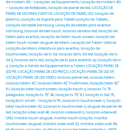
de modem 4G - Locações de Equipamento
,
Locação de modem 4G
– Locação de Notebooks
,
locação de painel de led
,
LOCAÇÃO DE
PAINEL DE LED PARA EVENTOS
,
LOCAÇÃO DE PAINEL LED
,
locação de
plasma
,
Locação de Suporte para Tablet;Locação de Tablets
,
Locação de tablet Samsung
,
Locação de tablets para eventos
samsung
,
locacao de tela touch
,
locacao de telao led
,
locação de
totem para eventos
,
locação de totem touch screen
,
locação de
totem touch screen aluguel de totem
,
Locação de Totem Vertical
,
Locação de totens interativos para eventos
,
locação de
touchscreen
,
locação de tv 3d
,
locacao de tv 3d led
,
locação de tv
3d rj
,
locacao de tv led
,
locação de tv para eventos sp
,
locação de tv
rj
,
Locação e Venda de Equipamentos e Totem
,
LOCAÇÃO PAINEL DE
LED P6
,
LOCAÇÃO PAINEL DE LED PREÇO
,
LOCAÇÃO PAINEL DE LED SP
,
LOCAÇÃO PAINEL DE LED VIDEO
,
locacao painel led
,
locacao totem
,
locacao totem 42"
,
locacao totem 42" multimidia
,
locação toten 42"
RJ
,
locação toten touchscreen
,
locação touch rj
,
locacao TV 75
polegadas
,
locação tv 75" 4k
,
locação tv 75" RJ
,
locação tv led 75
,
locação tv smart - locação tv75
,
locacao tv touchscreen rj .locação
toten touchscreen 42
,
locacao tv touchscreen rj aluguel de painel de
led
,
locação video wall 4K
,
locacao videowall rj
,
locacao videowall
UHD
,
monitor touch aluguel
,
monitor touch locação
,
monitor
touchscreen aluguel
,
monitor video wall 32
,
monitor video wall 49
,
Multivision Locações
,
multivision locações totem interativo
,
ONDE