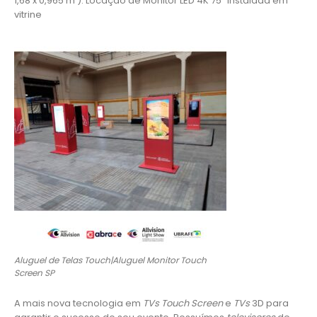
1,68 x 0,965 m ). Locação de Monitor LED 4K 75″ instalada em
vitrine
Aluguel de Telas Touch|Aluguel Monitor Touch
Screen SP
A mais nova tecnologia em
TVs Touch Screen
e
TVs
3D para