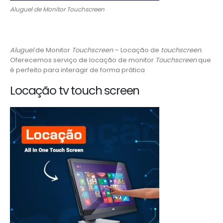
Aluguel de Monitor Touchscreen
Aluguel
de Monitor
Touchscreen
– Locação de
touchscreen
.
Oferecemos serviço de locação de monitor
Touchscreen
que
é perfeito para interagir de forma prática
Locação tv touch screen