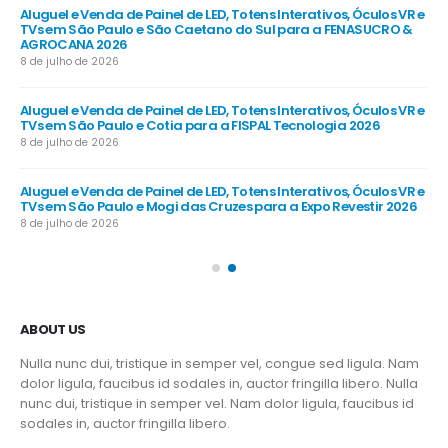
R e
Aluguel e Venda de Painel de LED, Totens Interativos, Óculos VR e
Alu
e
TVs em São Paulo e São Caetano do Sul para a FENASUCRO &
TV
AGROCANA 2026
Sã
8 de julho de 2026
8 d
R e
Aluguel e Venda de Painel de LED, Totens Interativos, Óculos VR e
Alu
TVs em São Paulo e Cotia para a FISPAL Tecnologia 2026
TVs
8 de julho de 2026
8 d
R e
Aluguel e Venda de Painel de LED, Totens Interativos, Óculos VR e
Alu
TVs em São Paulo e Mogi das Cruzes para a Expo Revestir 2026
TV
8 de julho de 2026
8 d
ABOUT US
Nulla nunc dui, tristique in semper vel, congue sed ligula. Nam
dolor ligula, faucibus id sodales in, auctor fringilla libero. Nulla
nunc dui, tristique in semper vel. Nam dolor ligula, faucibus id
sodales in, auctor fringilla libero.