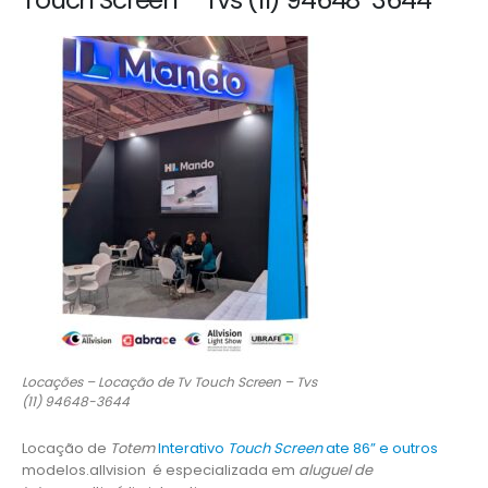
Touch Screen – Tvs (11) 94648-3644
Locações – Locação de Tv Touch Screen – Tvs
(11) 94648-3644
Locação de
Totem
Interativo
Touch Screen
ate 86” e outros
modelos.allvision é especializada em
aluguel de