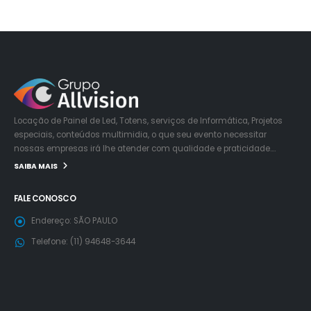
Locação de Painel de Led, Totens, serviços de Informática, Projetos
especiais, conteúdos multimidia, o que seu evento necessitar
nossas empresas irá lhe atender com qualidade e praticidade….
SAIBA MAIS
FALE CONOSCO
Endereço:
SÃO PAULO
Telefone:
(11) 94648-3644