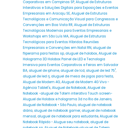
Corporativas em Campinas SP
,
Aluguel de Estruturas
Interativas e Soluções Digitais para Exposições e Eventos
Empresariais em Aracaju SE
,
Aluguel de Estruturas
Tecnológicas e Comunicação Visual para Congressos e
Convenções em Boa Vista RR
,
Aluguel de Estruturas
Tecnológicas Modernas para Eventos Empresariais e
Workshops em São Luís MA
,
Aluguel de Estruturas
Tecnológicas para Eventos Híbridos Reuniões
Empresariais e Convenções em Natal RN
,
aluguel de
fliperama para festas sp
,
aluguel de holobox
,
Aluguel de
Holograma 3D Holobox Painel de LED e Tecnologia
Imersiva para Eventos Corporativos e Feiras em Salvador
BA
,
aluguel de iphone
,
aluguel de lcd
,
aluguel de led 75"
,
aluguel de led rj
,
aluguel de mesa de jogos para festa
,
Aluguel de Modem 4G
,
Aluguel de Modem 4G Vivo -
Agência Tablet's
,
Aluguel de Notebook
,
Aluguel de
Notebook -aluguel de Totem interativo Touch screen-
Aluguel de Holobox e holograma 3d no Rio de Janeiro
,
Aluguel de Notebook • São Paulo
,
aluguel de notebook
diária
,
aluguel de notebook gamer
,
aluguel de notebook
mensal
,
aluguel de notebook para estudante
,
Aluguel de
Notebook Rápido - Alugue seu notebook
,
aluguel de
notebook sp
,
Aluguel de Notebook-aluguel de Totem