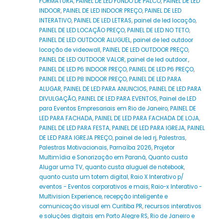
FORMATURA
,
PAINEL DE LED FUNDO DE PALCO
,
PAINEL DE LED
INDOOR
,
PAINEL DE LED INDOOR PREÇO
,
PAINEL DE LED
INTERATIVO
,
PAINEL DE LED LETRAS
,
painel de led locação
,
PAINEL DE LED LOCAÇÃO PREÇO
,
PAINEL DE LED NO TETO
,
PAINEL DE LED OUTDOOR ALUGUEL
,
painel de led outdoor
locação de videowall
,
PAINEL DE LED OUTDOOR PREÇO
,
PAINEL DE LED OUTDOOR VALOR
,
painel de led outdoor.
,
PAINEL DE LED P6 INDOOR PREÇO
,
PAINEL DE LED P6 PREÇO
,
PAINEL DE LED P8 INDOOR PREÇO
,
PAINEL DE LED PARA
ALUGAR
,
PAINEL DE LED PARA ANUNCIOS
,
PAINEL DE LED PARA
DIVULGAÇÃO
,
PAINEL DE LED PARA EVENTOS
,
Painel de LED
para Eventos Empresariais em Rio de Janeiro
,
PAINEL DE
LED PARA FACHADA
,
PAINEL DE LED PARA FACHADA DE LOJA
,
PAINEL DE LED PARA FESTA
,
PAINEL DE LED PARA IGREJA
,
PAINEL
DE LED PARA IGREJA PREÇO
,
painel de led rj
,
Palestras
,
Palestras Motivacionais
,
Parnaíba 2026
,
Projetor
Multimídia e Sonorização em Paraná
,
Quanto custa
Alugar uma TV
,
quanto custa aluguel de notebook
,
quanto custa um totem digital
,
Raio X Interativo p/
eventos - Eventos corporativos e mais
,
Raio-x Interativo -
Multivision Experience
,
recepção inteligente e
comunicação visual em Curitiba PR
,
recursos interativos
e soluções digitais em Porto Alegre RS
,
Rio de Janeiro e