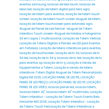
eventos samsung
,
locacao de tela touch
,
locacao de
telao led
,
locação de totem digital para feira agro
,
locação de totem para eventos
,
locação de totem touch
screen
,
locação de totem touch screen aluguel de totem
,
locação de totem touchscreen para estandes agro. .
Aluguel de Painel de Led flexível -aluguel de Totem
interativo Touch screen-Aluguel de Holobox e holograma
3d em Lagoa / multinacional
,
Locação de Totem Vertical
,
Locação de Totens Digitais e Painéis de LED para Eventos
em Fortaleza
,
Locação de totens interativos para eventos
,
locação de touchscreen
,
locação de tv 3d
,
locacao de tv
3d led
,
locação de tv 3d rj
,
locacao de tv led
,
locação de tv
para eventos sp
,
locação de tv rj
,
Locação e Venda de
Equipamentos e Totem
,
Locação e venda de totens
interativos-Totem Digital Aluguel de Totem Personalizado
Digital EM 2025
,
LOCAÇÃO PAINEL DE LED P6
,
LOCAÇÃO
PAINEL DE LED PREÇO
,
LOCAÇÃO PAINEL DE LED SP
,
LOCAÇÃO
PAINEL DE LED VIDEO
,
locacao painel led
,
locacao totem
,
locacao totem 42"
,
locacao totem 42" multimidia
,
Locação
Totem Interativo - Locação de Totens Touch Evento Belo
Horizonte-MG 2026
,
Locação Totem Interativo - Locação
de Totens Touch FeirLocação de Totens Interativos e