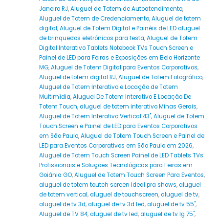
Janeiro RJ
,
Aluguel de Totem de Autoatendimento
,
Aluguel de Totem de Credenciamento
,
Aluguel de totem
digital
,
Aluguel de Totem Digital e Painéis de LED aluguel
de brinquedos eletrônicos para festa
,
Aluguel de Totem
Digital Interativo Tablets Notebook TVs Touch Screen e
Painel de LED para Feiras e Exposições em Belo Horizonte
MG
,
Aluguel de Totem Digital para Eventos Corporativos
,
Aluguel de totem digital RJ
,
Aluguel de Totem Fotográfico
,
Aluguel de Totem Interativo e Locação de Totem
Multimídia
,
Aluguel De Totem Interativo E Locação De
Totem Touch
,
aluguel de totem interativo Minas Gerais
,
Aluguel de Totem Interativo Vertical 43"
,
Aluguel de Totem
Touch Screen e Painel de LED para Eventos Corporativos
em São Paulo
,
Aluguel de Totem Touch Screen e Painel de
LED para Eventos Corporativos em São Paulo em 2026
,
Aluguel de Totem Touch Screen Painel de LED Tablets TVs
Profissionais e Soluções Tecnológicas para Feiras em
Goiânia GO
,
Aluguel de Totem Touch Screen Para Eventos
,
aluguel de totem toutch screen Ideal pra shows
,
aluguel
de totem vertical
,
aluguel de touchscreen
,
aluguel de tv
,
aluguel de tv 3d
,
aluguel de tv 3d led
,
aluguel de tv 55"
,
Aluguel de TV 84
,
aluguel de tv led
,
aluguel de tv lg 75"
,