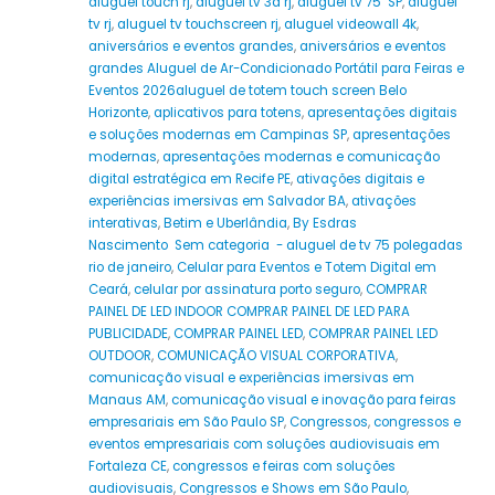
aluguel touch rj
,
aluguel tv 3d rj
,
aluguel tv 75" SP
,
aluguel
tv rj
,
aluguel tv touchscreen rj
,
aluguel videowall 4k
,
aniversários e eventos grandes
,
aniversários e eventos
grandes Aluguel de Ar-Condicionado Portátil para Feiras e
Eventos 2026aluguel de totem touch screen Belo
Horizonte
,
aplicativos para totens
,
apresentações digitais
e soluções modernas em Campinas SP
,
apresentações
modernas
,
apresentações modernas e comunicação
digital estratégica em Recife PE
,
ativações digitais e
experiências imersivas em Salvador BA
,
ativações
interativas
,
Betim e Uberlândia
,
By Esdras
Nascimento Sem categoria - aluguel de tv 75 polegadas
rio de janeiro
,
Celular para Eventos e Totem Digital em
Ceará
,
celular por assinatura porto seguro
,
COMPRAR
PAINEL DE LED INDOOR COMPRAR PAINEL DE LED PARA
PUBLICIDADE
,
COMPRAR PAINEL LED
,
COMPRAR PAINEL LED
OUTDOOR
,
COMUNICAÇÃO VISUAL CORPORATIVA
,
comunicação visual e experiências imersivas em
Manaus AM
,
comunicação visual e inovação para feiras
empresariais em São Paulo SP
,
Congressos
,
congressos e
eventos empresariais com soluções audiovisuais em
Fortaleza CE
,
congressos e feiras com soluções
audiovisuais
,
Congressos e Shows em São Paulo
,