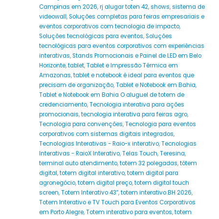
Campinas em 2026
,
rj alugar toten 42
,
shows
,
sistema de
videowall
,
Soluções completas para feiras empresariais e
eventos corporativos com tecnologia de impacto
,
Soluções tecnológicas para eventos
,
Soluções
tecnológicas para eventos corporativos com experiências
interativas
,
Stands Promocionais e Painel de LED em Belo
Horizonte
,
tablet
,
Tablet e Impressão Térmica em
Amazonas
,
tablet e notebook é ideal para eventos que
precisam de organização
,
Tablet e Notebook em Bahia
,
Tablet e Notebook em Bahia O aluguel de totem de
credenciamento
,
Tecnologia interativa para ações
promocionais
,
tecnologia interativa para feiras agro
,
Tecnologia para convenções
,
Tecnologia para eventos
corporativos com sistemas digitais integrados
,
Tecnologias Interativas - Raio-x interativo
,
Tecnologias
Interativas - RaioX Interativo
,
Telas Touch
,
Teresina
,
terminal auto atendimento
,
totem 32 polegadas
,
tótem
digital
,
totem digital interativo
,
totem digital para
agronegócio
,
totem digital preço
,
totem digital touch
screen
,
Totem Interativo 43”
,
totem interativo BH 2026
,
Totem Interativo e TV Touch para Eventos Corporativos
em Porto Alegre
,
Totem interativo para eventos
,
totem