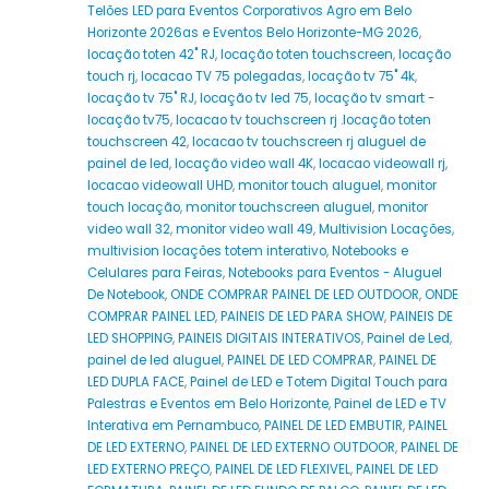
Telões LED para Eventos Corporativos Agro em Belo
Horizonte 2026as e Eventos Belo Horizonte-MG 2026
,
locação toten 42" RJ
,
locação toten touchscreen
,
locação
touch rj
,
locacao TV 75 polegadas
,
locação tv 75" 4k
,
locação tv 75" RJ
,
locação tv led 75
,
locação tv smart -
locação tv75
,
locacao tv touchscreen rj .locação toten
touchscreen 42
,
locacao tv touchscreen rj aluguel de
painel de led
,
locação video wall 4K
,
locacao videowall rj
,
locacao videowall UHD
,
monitor touch aluguel
,
monitor
touch locação
,
monitor touchscreen aluguel
,
monitor
video wall 32
,
monitor video wall 49
,
Multivision Locações
,
multivision locações totem interativo
,
Notebooks e
Celulares para Feiras
,
Notebooks para Eventos - Aluguel
De Notebook
,
ONDE COMPRAR PAINEL DE LED OUTDOOR
,
ONDE
COMPRAR PAINEL LED
,
PAINEIS DE LED PARA SHOW
,
PAINEIS DE
LED SHOPPING
,
PAINEIS DIGITAIS INTERATIVOS
,
Painel de Led
,
painel de led aluguel
,
PAINEL DE LED COMPRAR
,
PAINEL DE
LED DUPLA FACE
,
Painel de LED e Totem Digital Touch para
Palestras e Eventos em Belo Horizonte
,
Painel de LED e TV
Interativa em Pernambuco
,
PAINEL DE LED EMBUTIR
,
PAINEL
DE LED EXTERNO
,
PAINEL DE LED EXTERNO OUTDOOR
,
PAINEL DE
LED EXTERNO PREÇO
,
PAINEL DE LED FLEXIVEL
,
PAINEL DE LED