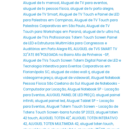
Aluguel de tv mensal
,
Aluguel de TV para eventos
,
aluguel de tv pessoa física
,
aluguel de tv porto alegre
,
Aluguel de TV Smart
,
Aluguel de TV Touch e Painel de LED
para Palestras em Campinas
,
Aluguel de TV Touch para
Palestras Corporativas em São Paulo
,
Aluguel de TV
Touch para Workshops em Paraná
,
aluguel de tv ultra hd
,
Aluguel de TVs Profissionais Totem Touch Screen Painel
de LED e Estruturas Multimídia para Congressos e
Auditórios em Porto Alegre RS
,
ALUGUEL de TVS SMART TV
32''ATE 86''POLEGADA no Bairro‎ Alto de Pinheiros‎ -SP
,
Aluguel de TVs Touch Screen Totem Digital Painel de LED e
Tecnologia Interativa para Eventos Corporativos em
Florianópolis SC
,
aluguel de video wall rj
,
aluguel de
videogame preço
,
aluguel de videowall
,
Aluguel Notebook
Pessoa Física São Caetano do Sul Aluguel de Notebooks -
Computador por Locação
,
Aluguel Notebook SP - Locação
para Eventos
,
ALUGUEL PAINEL DE LED PREÇO
,
aluguel painel
infiniti
,
aluguel painel led
,
Aluguel Tablet SP – Locação
para Eventos
,
Aluguel Totem Touch Screen - Locação de
Totens Touch Screen-barra funda SP 2023
,
aluguel toten
42 touch
,
ALUGUEL TOTEN 42"
,
ALUGUEL TOTEN INTERATIVO
42
,
ALUGUEL TOTEN MULTIMIDIA 42
,
aluguel toten touch
,