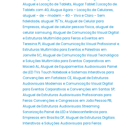
Aluguel e Locação de Tablets
,
Alugar Tablet | Locação de
Tablets com 4G
,
Alugue Agora – Locação de Celulares
,
aluguel – de – modem – 4G – Vivo e Claro – Sem
fidelidade
,
aluguel 75" tv
,
Aluguel de Celular para
Empresas
,
aluguel de celular pessoa física
,
aluguel de
celular samsung
,
Aluguel de Comunicação Visual Digital
e Estruturas Multimídia para Feiras e Eventos em
Teresina PI
,
Aluguel de Comunicação Visual Profissional e
Estruturas Multimídia para Eventos e Palestras em
Joinville SC
,
Aluguel de Comunicação Visual Tecnológica
e Soluções Multimídia para Eventos Corporativos em
Maceió AL
,
Aluguel de Equipamentos Audiovisuais Painel
de LED TVs Touch Notebook e Sistemas Interativos para
Convenções em Fortaleza CE
,
Aluguel de Estruturas
Audiovisuais Modernas e Comunicação Visual Digital
para Eventos Corporativos e Convenções em Santos SP
,
Aluguel de Estruturas Audiovisuais Profissionais para
Feiras Convenções e Congressos em João Pessoa PB
,
Aluguel de Estruturas Audiovisuais Streaming
Sonorização Painel de LED e Videoconferência para
Empresas em Brasília DF
,
Aluguel de Estruturas Digitais
Interativas e Soluções Audiovisuais para Feiras