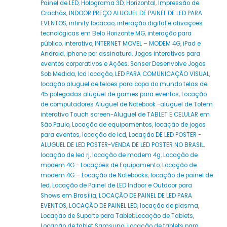
Painel de LED
,
Holograma 3D
,
Horizontal
,
Impressão de
Crachás
,
INDOOR PREÇO ALUGUEL DE PAINEL DE LED PARA
EVENTOS
,
infinity locacao
,
interação digital e ativações
tecnológicas em Belo Horizonte MG
,
interação para
público
,
interativo
,
INTERNET MOVEL – MODEM 4G
,
iPad e
Android
,
iphone por assinatura
,
Jogos interativos para
eventos corporativos e Ações. Sonser Desenvolve Jogos
Sob Medida
,
lcd locação
,
LED PARA COMUNICAÇÃO VISUAL
,
locação aluguel de teloes para copa do mundo telas de
45 polegadas aluguel de games para eventos
,
Locação
de computadores Aluguel de Notebook -aluguel de Totem
interativo Touch screen-Aluguel de TABLET E CELULAR em
São Paulo
,
Locação de equipamentos
,
locação de jogos
para eventos
,
locação de lcd
,
Locação DE LED POSTER -
ALUGUEL DE LED POSTER-VENDA DE LED POSTER NO BRASIL
,
locação de led rj
,
locação de modem 4g
,
Locação de
modem 4G - Locações de Equipamento
,
Locação de
modem 4G – Locação de Notebooks
,
locação de painel de
led
,
Locação de Painel de LED Indoor e Outdoor para
Shows em Brasília
,
LOCAÇÃO DE PAINEL DE LED PARA
EVENTOS
,
LOCAÇÃO DE PAINEL LED
,
locação de plasma
,
Locação de Suporte para Tablet;Locação de Tablets
,
Locação de tablet Samsung
,
Locação de tablets para