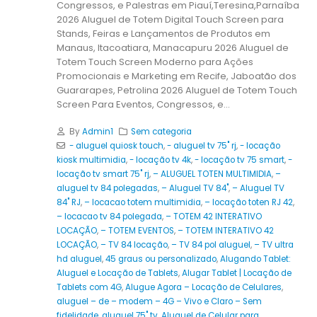
Congressos, e Palestras em Piauí,Teresina,Parnaíba
2026 Aluguel de Totem Digital Touch Screen para
Stands, Feiras e Lançamentos de Produtos em
Manaus, Itacoatiara, Manacapuru 2026 Aluguel de
Totem Touch Screen Moderno para Ações
Promocionais e Marketing em Recife, Jaboatão dos
Guararapes, Petrolina 2026 Aluguel de Totem Touch
Screen Para Eventos, Congressos, e...
By
Admin1
Sem categoria
- aluguel quiosk touch
,
- aluguel tv 75" rj
,
- locação
kiosk multimidia
,
- locação tv 4k
,
- locação tv 75 smart
,
-
locação tv smart 75" rj
,
– ALUGUEL TOTEN MULTIMIDIA
,
–
aluguel tv 84 polegadas
,
– Aluguel TV 84"
,
– Aluguel TV
84" RJ
,
– locacao totem multimidia
,
– locação toten RJ 42
,
– locacao tv 84 polegada
,
– TOTEM 42 INTERATIVO
LOCAÇÃO
,
– TOTEM EVENTOS
,
– TOTEM INTERATIVO 42
LOCAÇÃO
,
– TV 84 locação
,
– TV 84 pol aluguel
,
– TV ultra
hd aluguel
,
45 graus ou personalizado
,
Alugando Tablet:
Aluguel e Locação de Tablets
,
Alugar Tablet | Locação de
Tablets com 4G
,
Alugue Agora – Locação de Celulares
,
aluguel – de – modem – 4G – Vivo e Claro – Sem
fidelidade
,
aluguel 75" tv
,
Aluguel de Celular para