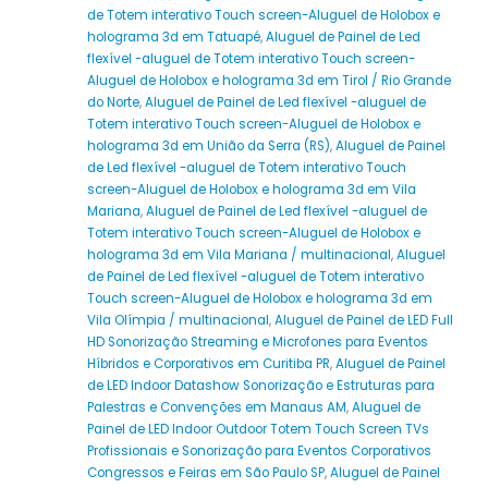
de Totem interativo Touch screen-Aluguel de Holobox e
holograma 3d em Tatuapé
,
Aluguel de Painel de Led
flexível -aluguel de Totem interativo Touch screen-
Aluguel de Holobox e holograma 3d em Tirol / Rio Grande
do Norte
,
Aluguel de Painel de Led flexível -aluguel de
Totem interativo Touch screen-Aluguel de Holobox e
holograma 3d em União da Serra (RS)
,
Aluguel de Painel
de Led flexível -aluguel de Totem interativo Touch
screen-Aluguel de Holobox e holograma 3d em Vila
Mariana
,
Aluguel de Painel de Led flexível -aluguel de
Totem interativo Touch screen-Aluguel de Holobox e
holograma 3d em Vila Mariana / multinacional
,
Aluguel
de Painel de Led flexível -aluguel de Totem interativo
Touch screen-Aluguel de Holobox e holograma 3d em
Vila Olímpia / multinacional
,
Aluguel de Painel de LED Full
HD Sonorização Streaming e Microfones para Eventos
Híbridos e Corporativos em Curitiba PR
,
Aluguel de Painel
de LED Indoor Datashow Sonorização e Estruturas para
Palestras e Convenções em Manaus AM
,
Aluguel de
Painel de LED Indoor Outdoor Totem Touch Screen TVs
Profissionais e Sonorização para Eventos Corporativos
Congressos e Feiras em São Paulo SP
,
Aluguel de Painel