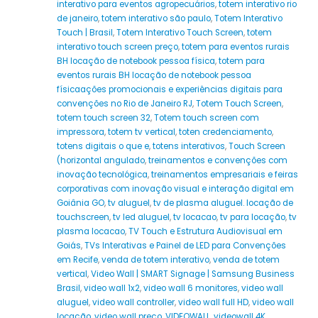
interativo para eventos agropecuários
,
totem interativo rio
de janeiro
,
totem interativo são paulo
,
Totem Interativo
Touch | Brasil
,
Totem Interativo Touch Screen
,
totem
interativo touch screen preço
,
totem para eventos rurais
BH locação de notebook pessoa física
,
totem para
eventos rurais BH locação de notebook pessoa
físicaações promocionais e experiências digitais para
convenções no Rio de Janeiro RJ
,
Totem Touch Screen
,
totem touch screen 32
,
Totem touch screen com
impressora
,
totem tv vertical
,
toten credenciamento
,
totens digitais o que e
,
totens interativos
,
Touch Screen
(horizontal angulado
,
treinamentos e convenções com
inovação tecnológica
,
treinamentos empresariais e feiras
corporativas com inovação visual e interação digital em
Goiânia GO
,
tv aluguel
,
tv de plasma aluguel. locação de
touchscreen
,
tv led aluguel
,
tv locacao
,
tv para locação
,
tv
plasma locacao
,
TV Touch e Estrutura Audiovisual em
Goiás
,
TVs Interativas e Painel de LED para Convenções
em Recife
,
venda de totem interativo
,
venda de totem
vertical
,
Video Wall | SMART Signage | Samsung Business
Brasil
,
video wall 1x2
,
video wall 6 monitores
,
video wall
aluguel
,
video wall controller
,
video wall full HD
,
video wall
locação
,
video wall preço
,
VIDEOWALL
,
videowall 4K