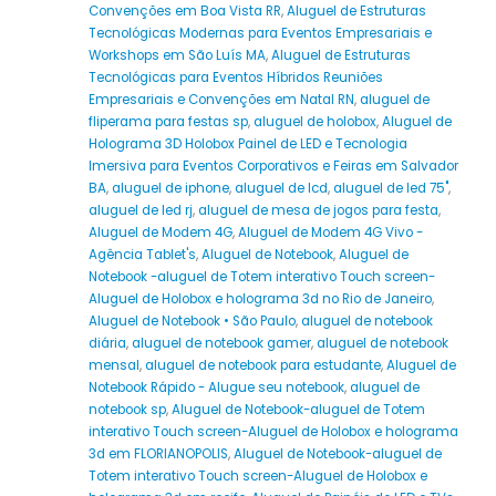
Convenções em Boa Vista RR
,
Aluguel de Estruturas
Tecnológicas Modernas para Eventos Empresariais e
Workshops em São Luís MA
,
Aluguel de Estruturas
Tecnológicas para Eventos Híbridos Reuniões
Empresariais e Convenções em Natal RN
,
aluguel de
fliperama para festas sp
,
aluguel de holobox
,
Aluguel de
Holograma 3D Holobox Painel de LED e Tecnologia
Imersiva para Eventos Corporativos e Feiras em Salvador
BA
,
aluguel de iphone
,
aluguel de lcd
,
aluguel de led 75"
,
aluguel de led rj
,
aluguel de mesa de jogos para festa
,
Aluguel de Modem 4G
,
Aluguel de Modem 4G Vivo -
Agência Tablet's
,
Aluguel de Notebook
,
Aluguel de
Notebook -aluguel de Totem interativo Touch screen-
Aluguel de Holobox e holograma 3d no Rio de Janeiro
,
Aluguel de Notebook • São Paulo
,
aluguel de notebook
diária
,
aluguel de notebook gamer
,
aluguel de notebook
mensal
,
aluguel de notebook para estudante
,
Aluguel de
Notebook Rápido - Alugue seu notebook
,
aluguel de
notebook sp
,
Aluguel de Notebook-aluguel de Totem
interativo Touch screen-Aluguel de Holobox e holograma
3d em FLORIANOPOLIS
,
Aluguel de Notebook-aluguel de
Totem interativo Touch screen-Aluguel de Holobox e