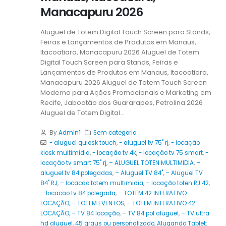
Manacapuru 2026
Aluguel de Totem Digital Touch Screen para Stands,
Feiras e Lançamentos de Produtos em Manaus,
Itacoatiara, Manacapuru 2026 Aluguel de Totem
Digital Touch Screen para Stands, Feiras e
Lançamentos de Produtos em Manaus, Itacoatiara,
Manacapuru 2026 Aluguel de Totem Touch Screen
Moderno para Ações Promocionais e Marketing em
Recife, Jaboatão dos Guararapes, Petrolina 2026
Aluguel de Totem Digital...
By
Admin1
Sem categoria
- aluguel quiosk touch
,
- aluguel tv 75" rj
,
- locação
kiosk multimidia
,
- locação tv 4k
,
- locação tv 75 smart
,
-
locação tv smart 75" rj
,
– ALUGUEL TOTEN MULTIMIDIA
,
–
aluguel tv 84 polegadas
,
– Aluguel TV 84"
,
– Aluguel TV
84" RJ
,
– locacao totem multimidia
,
– locação toten RJ 42
,
– locacao tv 84 polegada
,
– TOTEM 42 INTERATIVO
LOCAÇÃO
,
– TOTEM EVENTOS
,
– TOTEM INTERATIVO 42
LOCAÇÃO
,
– TV 84 locação
,
– TV 84 pol aluguel
,
– TV ultra
hd aluguel
,
45 graus ou personalizado
,
Alugando Tablet: