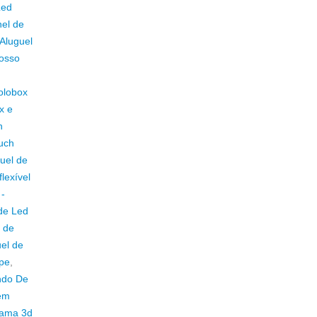
Led
nel de
Aluguel
rosso
Holobox
x e
h
ouch
guel de
lexível
 -
 de Led
l de
el de
ipe
,
ando De
 em
grama 3d