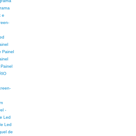
ograma
grama
x e
reen-
Led
ainel
e Painel
ainel
 Painel
/RIO
creen-
em
el -
de Led
de Led
guel de