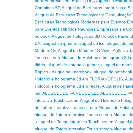
para Empresas em Brasília DF
,
Aluguel de Estrutura
Campinas SP
,
Aluguel de Estruturas Interativas e 
Aluguel de Estruturas Tecnológicas e Comunicação
Estruturas Tecnológicas Modernas para Eventos E
para Eventos Híbridos Reuniões Empresariais e C
holobox
,
Aluguel de Holograma 3D Holobox Painel d
BA
,
aluguel de iphone
,
aluguel de lcd
,
aluguel de le
Modem 4G
,
Aluguel de Modem 4G Vivo - Agência Ta
Touch screen-Aluguel de Holobox e holograma 3d n
diária
,
aluguel de notebook gamer
,
aluguel de note
Rápido - Alugue seu notebook
,
aluguel de notebook
Holobox e holograma 3d em FLORIANOPOLIS
,
Alug
Holobox e holograma 3d em recife
,
Aluguel de Pain
led
,
ALUGUEL DE PAINEL DE LED ALUGUEL DE PA
interativo Touch screen-Aluguel de Holobox e holog
de Totem interativo Touch screen-Aluguel de Holob
aluguel de Totem interativo Touch screen-Aluguel 
-aluguel de Totem interativo Touch screen-Aluguel 
aluguel de Totem interativo Touch screen-Aluguel 