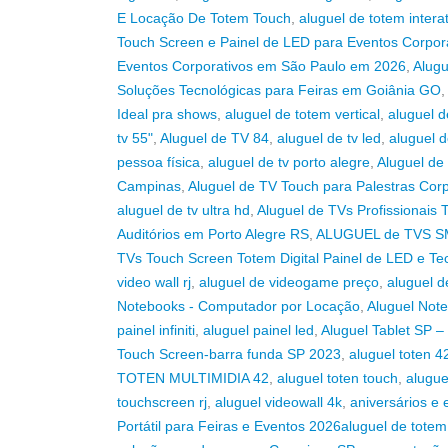
E Locação De Totem Touch
,
aluguel de totem intera
Touch Screen e Painel de LED para Eventos Corpor
Eventos Corporativos em São Paulo em 2026
,
Alugu
Soluções Tecnológicas para Feiras em Goiânia GO
,
Ideal pra shows
,
aluguel de totem vertical
,
aluguel 
tv 55"
,
Aluguel de TV 84
,
aluguel de tv led
,
aluguel d
pessoa física
,
aluguel de tv porto alegre
,
Aluguel de
Campinas
,
Aluguel de TV Touch para Palestras Cor
aluguel de tv ultra hd
,
Aluguel de TVs Profissionais
Auditórios em Porto Alegre RS
,
ALUGUEL de TVS SMAR
TVs Touch Screen Totem Digital Painel de LED e Tec
video wall rj
,
aluguel de videogame preço
,
aluguel d
Notebooks - Computador por Locação
,
Aluguel Not
painel infiniti
,
aluguel painel led
,
Aluguel Tablet SP 
Touch Screen-barra funda SP 2023
,
aluguel toten 4
TOTEN MULTIMIDIA 42
,
aluguel toten touch
,
alugue
touchscreen rj
,
aluguel videowall 4k
,
aniversários e
Portátil para Feiras e Eventos 2026aluguel de tote