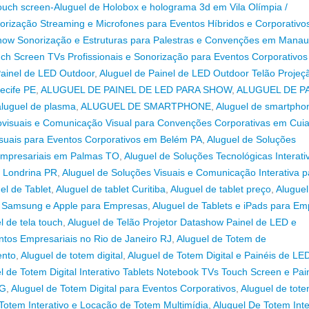
 Touch screen-Aluguel de Holobox e holograma 3d em Vila Olímpia /
orização Streaming e Microfones para Eventos Híbridos e Corporativ
show Sonorização e Estruturas para Palestras e Convenções em Mana
ch Screen TVs Profissionais e Sonorização para Eventos Corporativos
Painel de LED Outdoor
,
Aluguel de Painel de LED Outdoor Telão Projeç
ecife PE
,
ALUGUEL DE PAINEL DE LED PARA SHOW
,
ALUGUEL DE P
aluguel de plasma
,
ALUGUEL DE SMARTPHONE
,
Aluguel de smartpho
ovisuais e Comunicação Visual para Convenções Corporativas em Cui
visuais para Eventos Corporativos em Belém PA
,
Aluguel de Soluções
s Empresariais em Palmas TO
,
Aluguel de Soluções Tecnológicas Interati
m Londrina PR
,
Aluguel de Soluções Visuais e Comunicação Interativa p
el de Tablet
,
Aluguel de tablet Curitiba
,
Aluguel de tablet preço
,
Aluguel
t Samsung e Apple para Empresas
,
Aluguel de Tablets e iPads para E
l de tela touch
,
Aluguel de Telão Projetor Datashow Painel de LED e
tos Empresariais no Rio de Janeiro RJ
,
Aluguel de Totem de
ento
,
Aluguel de totem digital
,
Aluguel de Totem Digital e Painéis de LE
l de Totem Digital Interativo Tablets Notebook TVs Touch Screen e Pai
MG
,
Aluguel de Totem Digital para Eventos Corporativos
,
Aluguel de tot
Totem Interativo e Locação de Totem Multimídia
,
Aluguel De Totem Inte