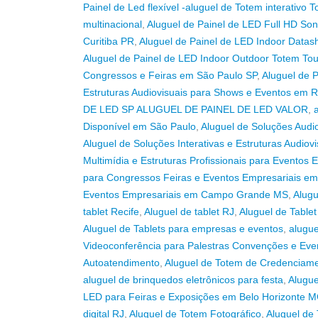
Painel de Led flexível -aluguel de Totem interativo
multinacional
,
Aluguel de Painel de LED Full HD Son
Curitiba PR
,
Aluguel de Painel de LED Indoor Data
Aluguel de Painel de LED Indoor Outdoor Totem Tou
Congressos e Feiras em São Paulo SP
,
Aluguel de 
Estruturas Audiovisuais para Shows e Eventos em R
DE LED SP ALUGUEL DE PAINEL DE LED VALOR
,
Disponível em São Paulo
,
Aluguel de Soluções Audi
Aluguel de Soluções Interativas e Estruturas Audio
Multimídia e Estruturas Profissionais para Evento
para Congressos Feiras e Eventos Empresariais e
Eventos Empresariais em Campo Grande MS
,
Alugu
tablet Recife
,
Aluguel de tablet RJ
,
Aluguel de Table
Aluguel de Tablets para empresas e eventos
,
alugue
Videoconferência para Palestras Convenções e Even
Autoatendimento
,
Aluguel de Totem de Credenciam
aluguel de brinquedos eletrônicos para festa
,
Alugue
LED para Feiras e Exposições em Belo Horizonte 
digital RJ
,
Aluguel de Totem Fotográfico
,
Aluguel de 