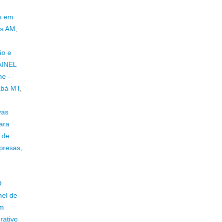
os em
us AM
,
ão e
AINEL
ne –
abá MT
,
vas
ara
 de
mpresas
,
D
nel de
em
rativo