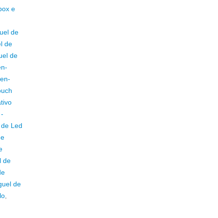
box e
uel de
l de
uel de
en-
een-
ouch
tivo
 -
 de Led
de
e
l de
de
guel de
lo
,