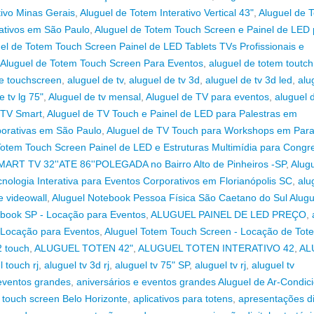
tivo Minas Gerais
,
Aluguel de Totem Interativo Vertical 43"
,
Aluguel de 
ativos em São Paulo
,
Aluguel de Totem Touch Screen e Painel de LED 
el de Totem Touch Screen Painel de LED Tablets TVs Profissionais e
Aluguel de Totem Touch Screen Para Eventos
,
aluguel de totem toutc
de touchscreen
,
aluguel de tv
,
aluguel de tv 3d
,
aluguel de tv 3d led
,
alu
e tv lg 75"
,
Aluguel de tv mensal
,
Aluguel de TV para eventos
,
aluguel 
 TV Smart
,
Aluguel de TV Touch e Painel de LED para Palestras em
porativas em São Paulo
,
Aluguel de TV Touch para Workshops em Par
 Totem Touch Screen Painel de LED e Estruturas Multimídia para Congr
T TV 32''ATE 86''POLEGADA no Bairro‎ Alto de Pinheiros‎ -SP
,
Alug
nologia Interativa para Eventos Corporativos em Florianópolis SC
,
alu
e videowall
,
Aluguel Notebook Pessoa Física São Caetano do Sul Alugu
ebook SP - Locação para Eventos
,
ALUGUEL PAINEL DE LED PREÇO
,
– Locação para Eventos
,
Aluguel Totem Touch Screen - Locação de Tot
2 touch
,
ALUGUEL TOTEN 42"
,
ALUGUEL TOTEN INTERATIVO 42
,
AL
l touch rj
,
aluguel tv 3d rj
,
aluguel tv 75" SP
,
aluguel tv rj
,
aluguel tv
 eventos grandes
,
aniversários e eventos grandes Aluguel de Ar-Condic
m touch screen Belo Horizonte
,
aplicativos para totens
,
apresentações di