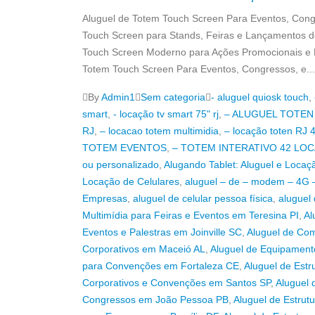
Aluguel de Totem Touch Screen Para Eventos, Congr
Touch Screen para Stands, Feiras e Lançamentos d
Touch Screen Moderno para Ações Promocionais e M
Totem Touch Screen Para Eventos, Congressos, e...
By
Admin1
Sem categoria
- aluguel quiosk touch
,
smart
,
- locação tv smart 75" rj
,
– ALUGUEL TOTEN
RJ
,
– locacao totem multimidia
,
– locação toten RJ 
TOTEM EVENTOS
,
– TOTEM INTERATIVO 42 LO
ou personalizado
,
Alugando Tablet: Aluguel e Locaç
Locação de Celulares
,
aluguel – de – modem – 4G –
Empresas
,
aluguel de celular pessoa física
,
aluguel
Multimídia para Feiras e Eventos em Teresina PI
,
Al
Eventos e Palestras em Joinville SC
,
Aluguel de Com
Corporativos em Maceió AL
,
Aluguel de Equipamento
para Convenções em Fortaleza CE
,
Aluguel de Estr
Corporativos e Convenções em Santos SP
,
Aluguel 
Congressos em João Pessoa PB
,
Aluguel de Estrut