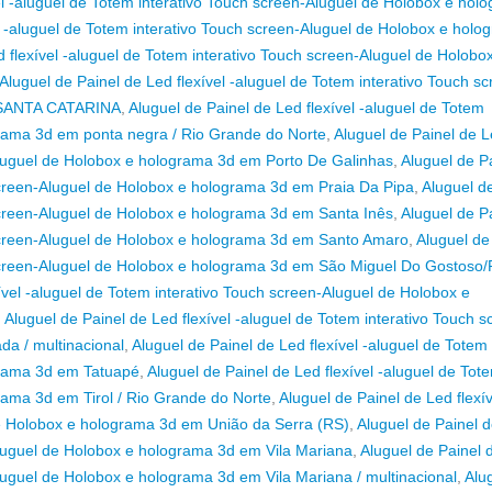
el -aluguel de Totem interativo Touch screen-Aluguel de Holobox e hol
el -aluguel de Totem interativo Touch screen-Aluguel de Holobox e holo
d flexível -aluguel de Totem interativo Touch screen-Aluguel de Holobo
Aluguel de Painel de Led flexível -aluguel de Totem interativo Touch sc
/SANTA CATARINA
,
Aluguel de Painel de Led flexível -aluguel de Totem
grama 3d em ponta negra / Rio Grande do Norte
,
Aluguel de Painel de 
-Aluguel de Holobox e holograma 3d em Porto De Galinhas
,
Aluguel de P
 screen-Aluguel de Holobox e holograma 3d em Praia Da Pipa
,
Aluguel d
 screen-Aluguel de Holobox e holograma 3d em Santa Inês
,
Aluguel de P
h screen-Aluguel de Holobox e holograma 3d em Santo Amaro
,
Aluguel de
h screen-Aluguel de Holobox e holograma 3d em São Miguel Do Gostoso
ível -aluguel de Totem interativo Touch screen-Aluguel de Holobox e
,
Aluguel de Painel de Led flexível -aluguel de Totem interativo Touch s
a / multinacional
,
Aluguel de Painel de Led flexível -aluguel de Totem
grama 3d em Tatuapé
,
Aluguel de Painel de Led flexível -aluguel de Tot
rama 3d em Tirol / Rio Grande do Norte
,
Aluguel de Painel de Led flexív
de Holobox e holograma 3d em União da Serra (RS)
,
Aluguel de Painel 
-Aluguel de Holobox e holograma 3d em Vila Mariana
,
Aluguel de Painel 
Aluguel de Holobox e holograma 3d em Vila Mariana / multinacional
,
Alu