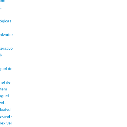
 em
E
,
lógicas
alvador
erativo
ok
guel de
nel de
otem
uguel
el -
lexível
exível -
lexível