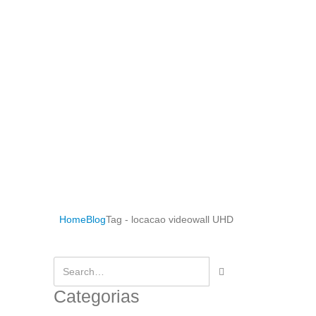
Home
Blog
Tag -
locacao videowall UHD
Categorias