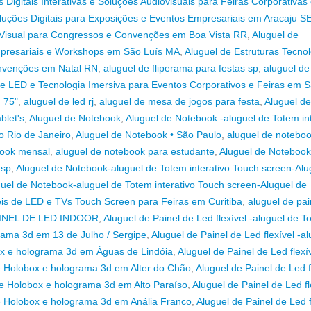
s Digitais Interativas e Soluções Audiovisuais para Feiras Corporativas
Soluções Digitais para Exposições e Eventos Empresariais em Aracaju S
 Visual para Congressos e Convenções em Boa Vista RR
,
Aluguel de
mpresariais e Workshops em São Luís MA
,
Aluguel de Estruturas Tecno
onvenções em Natal RN
,
aluguel de fliperama para festas sp
,
aluguel de
e LED e Tecnologia Imersiva para Eventos Corporativos e Feiras em S
d 75"
,
aluguel de led rj
,
aluguel de mesa de jogos para festa
,
Aluguel de
blet's
,
Aluguel de Notebook
,
Aluguel de Notebook -aluguel de Totem int
o Rio de Janeiro
,
Aluguel de Notebook • São Paulo
,
aluguel de notebo
book mensal
,
aluguel de notebook para estudante
,
Aluguel de Notebook
 sp
,
Aluguel de Notebook-aluguel de Totem interativo Touch screen-Alu
uel de Notebook-aluguel de Totem interativo Touch screen-Aluguel de
éis de LED e TVs Touch Screen para Feiras em Curitiba
,
aluguel de pai
INEL DE LED INDOOR
,
Aluguel de Painel de Led flexível -aluguel de T
rama 3d em 13 de Julho / Sergipe
,
Aluguel de Painel de Led flexível -al
ox e holograma 3d em Águas de Lindóia
,
Aluguel de Painel de Led flexív
de Holobox e holograma 3d em Alter do Chão
,
Aluguel de Painel de Led f
de Holobox e holograma 3d em Alto Paraíso
,
Aluguel de Painel de Led fl
de Holobox e holograma 3d em Anália Franco
,
Aluguel de Painel de Led f