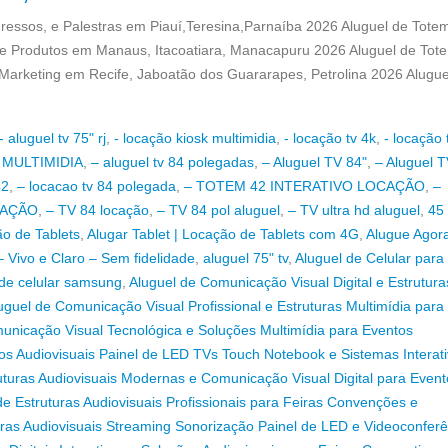
essos, e Palestras em Piauí,Teresina,Parnaíba 2026 Aluguel de Totem 
e Produtos em Manaus, Itacoatiara, Manacapuru 2026 Aluguel de Tot
arketing em Recife, Jaboatão dos Guararapes, Petrolina 2026 Alugue
- aluguel tv 75" rj
,
- locação kiosk multimidia
,
- locação tv 4k
,
- locação 
 MULTIMIDIA
,
– aluguel tv 84 polegadas
,
– Aluguel TV 84"
,
– Aluguel T
42
,
– locacao tv 84 polegada
,
– TOTEM 42 INTERATIVO LOCAÇÃO
,
–
CAÇÃO
,
– TV 84 locação
,
– TV 84 pol aluguel
,
– TV ultra hd aluguel
,
45
ão de Tablets
,
Alugar Tablet | Locação de Tablets com 4G
,
Alugue Agor
 Vivo e Claro – Sem fidelidade
,
aluguel 75" tv
,
Aluguel de Celular para
 de celular samsung
,
Aluguel de Comunicação Visual Digital e Estrutura
uguel de Comunicação Visual Profissional e Estruturas Multimídia para
unicação Visual Tecnológica e Soluções Multimídia para Eventos
s Audiovisuais Painel de LED TVs Touch Notebook e Sistemas Interat
uturas Audiovisuais Modernas e Comunicação Visual Digital para Event
de Estruturas Audiovisuais Profissionais para Feiras Convenções e
uras Audiovisuais Streaming Sonorização Painel de LED e Videoconferê