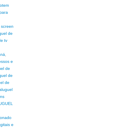
Totem
para
h screen
guel de
de tv
aná
,
essos e
uel de
guel de
el de
aluguel
ens
UGUEL
ionado
gitais e