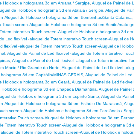
 de Holobox e holograma 3d em Aruana / Sergipe
,
Aluguel de Painel de 
Aluguel de Holobox e holograma 3d em Atalaia / Sergipe
,
Aluguel de Pai
creen-Aluguel de Holobox e holograma 3d em Bombinhas/Santa Catarina
,
tivo Touch screen-Aluguel de Holobox e holograma 3d em Bonito/mato g
de Totem interativo Touch screen-Aluguel de Holobox e holograma 3d em
de Led flexível -aluguel de Totem interativo Touch screen-Aluguel de 
d flexível -aluguel de Totem interativo Touch screen-Aluguel de Holobo
nal
,
Aluguel de Painel de Led flexível -aluguel de Totem interativo Touc
pinas
,
Aluguel de Painel de Led flexível -aluguel de Totem interativo T
m Macio / Rio Grande do Norte
,
Aluguel de Painel de Led flexível -alu
 e holograma 3d em Capitólio/MINAS GERAIS
,
Aluguel de Painel de Led f
 de Holobox e holograma 3d em Ceará
,
Aluguel de Painel de Led flexível
 de Holobox e holograma 3d em Chapada Diamantina
,
Aluguel de Painel
Aluguel de Holobox e holograma 3d em Espírito Santo
,
Aluguel de Paine
creen-Aluguel de Holobox e holograma 3d em Estádio Do Maracanã
,
Alugu
o Touch screen-Aluguel de Holobox e holograma 3d em Farolândia / Serg
m interativo Touch screen-Aluguel de Holobox e holograma 3d em Fern
l de Totem interativo Touch screen-Aluguel de Holobox e holograma 3d
l -aluguel de Totem interativo Touch screen-Aluguel de Holobox e holo