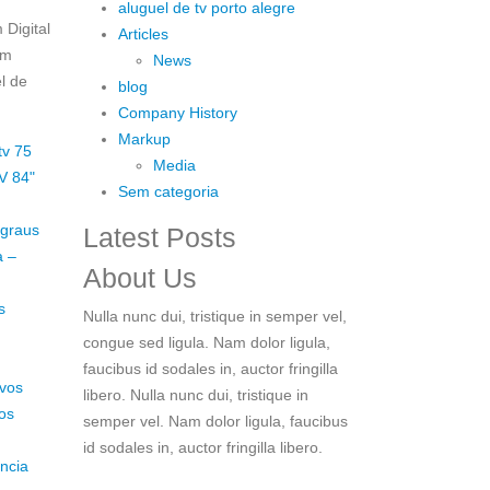
aluguel de tv porto alegre
Digital
Articles
em
News
l de
blog
Company History
Markup
tv 75
Media
V 84"
Sem categoria
 graus
Latest Posts
a –
About Us
s
Nulla nunc dui, tristique in semper vel,
congue sed ligula. Nam dolor ligula,
faucibus id sodales in, auctor fringilla
ivos
libero. Nulla nunc dui, tristique in
os
semper vel. Nam dolor ligula, faucibus
id sodales in, auctor fringilla libero.
ncia