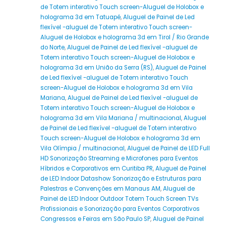
de Totem interativo Touch screen-Aluguel de Holobox e
holograma 3d em Tatuapé
,
Aluguel de Painel de Led
flexível -aluguel de Totem interativo Touch screen-
Aluguel de Holobox e holograma 3d em Tirol / Rio Grande
do Norte
,
Aluguel de Painel de Led flexível -aluguel de
Totem interativo Touch screen-Aluguel de Holobox e
holograma 3d em União da Serra (RS)
,
Aluguel de Painel
de Led flexível -aluguel de Totem interativo Touch
screen-Aluguel de Holobox e holograma 3d em Vila
Mariana
,
Aluguel de Painel de Led flexível -aluguel de
Totem interativo Touch screen-Aluguel de Holobox e
holograma 3d em Vila Mariana / multinacional
,
Aluguel
de Painel de Led flexível -aluguel de Totem interativo
Touch screen-Aluguel de Holobox e holograma 3d em
Vila Olímpia / multinacional
,
Aluguel de Painel de LED Full
HD Sonorização Streaming e Microfones para Eventos
Híbridos e Corporativos em Curitiba PR
,
Aluguel de Painel
de LED Indoor Datashow Sonorização e Estruturas para
Palestras e Convenções em Manaus AM
,
Aluguel de
Painel de LED Indoor Outdoor Totem Touch Screen TVs
Profissionais e Sonorização para Eventos Corporativos
Congressos e Feiras em São Paulo SP
,
Aluguel de Painel