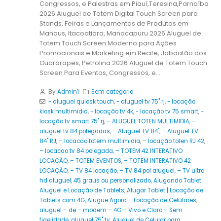
Congressos, e Palestras em Piauí,Teresina,Parnaíba
2026 Aluguel de Totem Digital Touch Screen para
Stands, Feiras e Lançamentos de Produtos em
Manaus, Itacoatiara, Manacapuru 2026 Aluguel de
Totem Touch Screen Moderno para Ações
Promocionais e Marketing em Recife, Jaboatão dos
Guararapes, Petrolina 2026 Aluguel de Totem Touch
Screen Para Eventos, Congressos, e...
By
Admin1
Sem categoria
- aluguel quiosk touch
,
- aluguel tv 75" rj
,
- locação
kiosk multimidia
,
- locação tv 4k
,
- locação tv 75 smart
,
-
locação tv smart 75" rj
,
– ALUGUEL TOTEN MULTIMIDIA
,
–
aluguel tv 84 polegadas
,
– Aluguel TV 84"
,
– Aluguel TV
84" RJ
,
– locacao totem multimidia
,
– locação toten RJ 42
,
– locacao tv 84 polegada
,
– TOTEM 42 INTERATIVO
LOCAÇÃO
,
– TOTEM EVENTOS
,
– TOTEM INTERATIVO 42
LOCAÇÃO
,
– TV 84 locação
,
– TV 84 pol aluguel
,
– TV ultra
hd aluguel
,
45 graus ou personalizado
,
Alugando Tablet:
Aluguel e Locação de Tablets
,
Alugar Tablet | Locação de
Tablets com 4G
,
Alugue Agora – Locação de Celulares
,
aluguel – de – modem – 4G – Vivo e Claro – Sem
fidelidade
,
aluguel 75" tv
,
Aluguel de Celular para