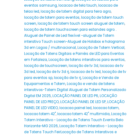
eventos samsung
,
locacao de tela touch
,
locacao de
telao led
,
locação de totem digital para feira agro
,
locação de totem para eventos
,
locação de totem touch
screen
,
locação de totem touch screen aluguel de totem
,
locação de totem touchscreen para estandes agro. .
Aluguel de Painel de Led flexível -aluguel de Totem
interativo Touch screen-Aluguel de Holobox e holograma
3d em Lagoa / multinacional
,
Locação de Totem Vertical
,
Locação de Totens Digitais e Painéis de LED para Eventos
em Fortaleza
,
Locação de totens interativos para eventos
,
locação de touchscreen
,
locação de tv 3d
,
locacao de tv
3d led
,
locação de tv 3d rj
,
locacao de tv led
,
locação de tv
para eventos sp
,
locação de tv rj
,
Locação e Venda de
Equipamentos e Totem
,
Locação e venda de totens
interativos-Totem Digital Aluguel de Totem Personalizado
Digital EM 2025
,
LOCAÇÃO PAINEL DE LED P6
,
LOCAÇÃO
PAINEL DE LED PREÇO
,
LOCAÇÃO PAINEL DE LED SP
,
LOCAÇÃO
PAINEL DE LED VIDEO
,
locacao painel led
,
locacao totem
,
locacao totem 42"
,
locacao totem 42" multimidia
,
Locação
Totem Interativo - Locação de Totens Touch Evento Belo
Horizonte-MG 2026
,
Locação Totem Interativo - Locação
de Totens Touch FeirLocação de Totens Interativos e