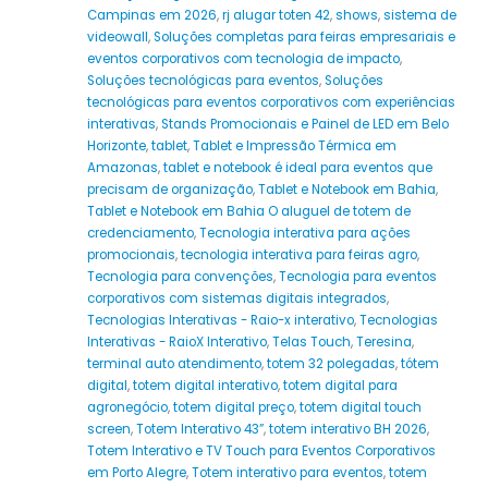
Campinas em 2026
,
rj alugar toten 42
,
shows
,
sistema de
videowall
,
Soluções completas para feiras empresariais e
eventos corporativos com tecnologia de impacto
,
Soluções tecnológicas para eventos
,
Soluções
tecnológicas para eventos corporativos com experiências
interativas
,
Stands Promocionais e Painel de LED em Belo
Horizonte
,
tablet
,
Tablet e Impressão Térmica em
Amazonas
,
tablet e notebook é ideal para eventos que
precisam de organização
,
Tablet e Notebook em Bahia
,
Tablet e Notebook em Bahia O aluguel de totem de
credenciamento
,
Tecnologia interativa para ações
promocionais
,
tecnologia interativa para feiras agro
,
Tecnologia para convenções
,
Tecnologia para eventos
corporativos com sistemas digitais integrados
,
Tecnologias Interativas - Raio-x interativo
,
Tecnologias
Interativas - RaioX Interativo
,
Telas Touch
,
Teresina
,
terminal auto atendimento
,
totem 32 polegadas
,
tótem
digital
,
totem digital interativo
,
totem digital para
agronegócio
,
totem digital preço
,
totem digital touch
screen
,
Totem Interativo 43”
,
totem interativo BH 2026
,
Totem Interativo e TV Touch para Eventos Corporativos
em Porto Alegre
,
Totem interativo para eventos
,
totem