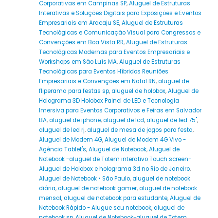
Corporativas em Campinas SP
,
Aluguel de Estruturas
Interativas e Soluções Digitais para Exposições e Eventos
Empresariais em Aracaju SE
,
Aluguel de Estruturas
Tecnológicas e Comunicação Visual para Congressos e
Convenções em Boa Vista RR
,
Aluguel de Estruturas
Tecnológicas Modernas para Eventos Empresariais e
Workshops em São Luís MA
,
Aluguel de Estruturas
Tecnológicas para Eventos Híbridos Reuniões
Empresariais e Convenções em Natal RN
,
aluguel de
fliperama para festas sp
,
aluguel de holobox
,
Aluguel de
Holograma 3D Holobox Painel de LED e Tecnologia
Imersiva para Eventos Corporativos e Feiras em Salvador
BA
,
aluguel de iphone
,
aluguel de lcd
,
aluguel de led 75"
,
aluguel de led rj
,
aluguel de mesa de jogos para festa
,
Aluguel de Modem 4G
,
Aluguel de Modem 4G Vivo -
Agência Tablet's
,
Aluguel de Notebook
,
Aluguel de
Notebook -aluguel de Totem interativo Touch screen-
Aluguel de Holobox e holograma 3d no Rio de Janeiro
,
Aluguel de Notebook • São Paulo
,
aluguel de notebook
diária
,
aluguel de notebook gamer
,
aluguel de notebook
mensal
,
aluguel de notebook para estudante
,
Aluguel de
Notebook Rápido - Alugue seu notebook
,
aluguel de
notebook sp
,
Aluguel de Notebook-aluguel de Totem