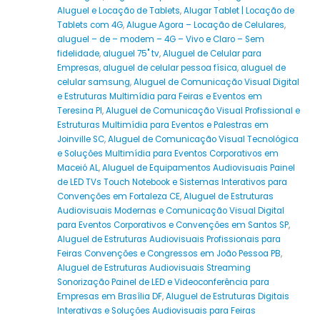
Aluguel e Locação de Tablets
,
Alugar Tablet | Locação de
Tablets com 4G
,
Alugue Agora – Locação de Celulares
,
aluguel – de – modem – 4G – Vivo e Claro – Sem
fidelidade
,
aluguel 75" tv
,
Aluguel de Celular para
Empresas
,
aluguel de celular pessoa física
,
aluguel de
celular samsung
,
Aluguel de Comunicação Visual Digital
e Estruturas Multimídia para Feiras e Eventos em
Teresina PI
,
Aluguel de Comunicação Visual Profissional e
Estruturas Multimídia para Eventos e Palestras em
Joinville SC
,
Aluguel de Comunicação Visual Tecnológica
e Soluções Multimídia para Eventos Corporativos em
Maceió AL
,
Aluguel de Equipamentos Audiovisuais Painel
de LED TVs Touch Notebook e Sistemas Interativos para
Convenções em Fortaleza CE
,
Aluguel de Estruturas
Audiovisuais Modernas e Comunicação Visual Digital
para Eventos Corporativos e Convenções em Santos SP
,
Aluguel de Estruturas Audiovisuais Profissionais para
Feiras Convenções e Congressos em João Pessoa PB
,
Aluguel de Estruturas Audiovisuais Streaming
Sonorização Painel de LED e Videoconferência para
Empresas em Brasília DF
,
Aluguel de Estruturas Digitais
Interativas e Soluções Audiovisuais para Feiras