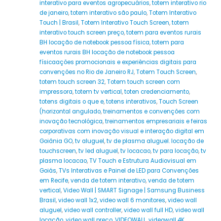
interativo para eventos agropecuários
,
totem interativo rio
de janeiro
,
totem interativo são paulo
,
Totem Interativo
Touch | Brasil
,
Totem Interativo Touch Screen
,
totem
interativo touch screen preço
,
totem para eventos rurais
BH locação de notebook pessoa física
,
totem para
eventos rurais BH locação de notebook pessoa
físicaações promocionais e experiências digitais para
convenções no Rio de Janeiro RJ
,
Totem Touch Screen
,
totem touch screen 32
,
Totem touch screen com
impressora
,
totem tv vertical
,
toten credenciamento
,
totens digitais o que e
,
totens interativos
,
Touch Screen
(horizontal angulado
,
treinamentos e convenções com
inovação tecnológica
,
treinamentos empresariais e feiras
corporativas com inovação visual e interação digital em
Goiânia GO
,
tv aluguel
,
tv de plasma aluguel. locação de
touchscreen
,
tv led aluguel
,
tv locacao
,
tv para locação
,
tv
plasma locacao
,
TV Touch e Estrutura Audiovisual em
Goiás
,
TVs Interativas e Painel de LED para Convenções
em Recife
,
venda de totem interativo
,
venda de totem
vertical
,
Video Wall | SMART Signage | Samsung Business
Brasil
,
video wall 1x2
,
video wall 6 monitores
,
video wall
aluguel
,
video wall controller
,
video wall full HD
,
video wall
locação
,
video wall preço
,
VIDEOWALL
,
videowall 4K