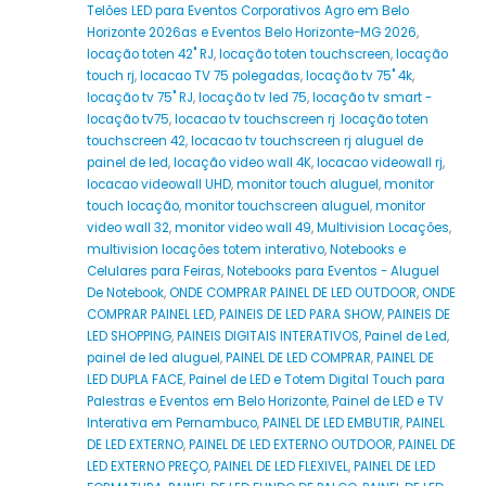
Telões LED para Eventos Corporativos Agro em Belo
Horizonte 2026as e Eventos Belo Horizonte-MG 2026
,
locação toten 42" RJ
,
locação toten touchscreen
,
locação
touch rj
,
locacao TV 75 polegadas
,
locação tv 75" 4k
,
locação tv 75" RJ
,
locação tv led 75
,
locação tv smart -
locação tv75
,
locacao tv touchscreen rj .locação toten
touchscreen 42
,
locacao tv touchscreen rj aluguel de
painel de led
,
locação video wall 4K
,
locacao videowall rj
,
locacao videowall UHD
,
monitor touch aluguel
,
monitor
touch locação
,
monitor touchscreen aluguel
,
monitor
video wall 32
,
monitor video wall 49
,
Multivision Locações
,
multivision locações totem interativo
,
Notebooks e
Celulares para Feiras
,
Notebooks para Eventos - Aluguel
De Notebook
,
ONDE COMPRAR PAINEL DE LED OUTDOOR
,
ONDE
COMPRAR PAINEL LED
,
PAINEIS DE LED PARA SHOW
,
PAINEIS DE
LED SHOPPING
,
PAINEIS DIGITAIS INTERATIVOS
,
Painel de Led
,
painel de led aluguel
,
PAINEL DE LED COMPRAR
,
PAINEL DE
LED DUPLA FACE
,
Painel de LED e Totem Digital Touch para
Palestras e Eventos em Belo Horizonte
,
Painel de LED e TV
Interativa em Pernambuco
,
PAINEL DE LED EMBUTIR
,
PAINEL
DE LED EXTERNO
,
PAINEL DE LED EXTERNO OUTDOOR
,
PAINEL DE
LED EXTERNO PREÇO
,
PAINEL DE LED FLEXIVEL
,
PAINEL DE LED