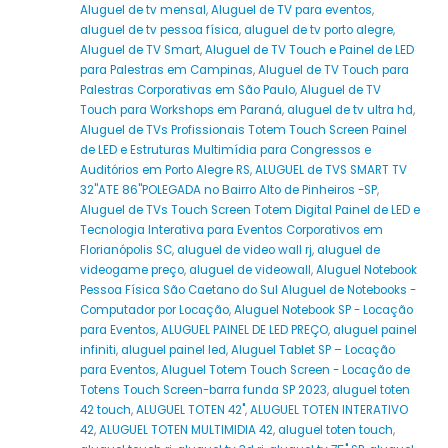
Aluguel de tv mensal
,
Aluguel de TV para eventos
,
aluguel de tv pessoa física
,
aluguel de tv porto alegre
,
Aluguel de TV Smart
,
Aluguel de TV Touch e Painel de LED
para Palestras em Campinas
,
Aluguel de TV Touch para
Palestras Corporativas em São Paulo
,
Aluguel de TV
Touch para Workshops em Paraná
,
aluguel de tv ultra hd
,
Aluguel de TVs Profissionais Totem Touch Screen Painel
de LED e Estruturas Multimídia para Congressos e
Auditórios em Porto Alegre RS
,
ALUGUEL de TVS SMART TV
32''ATE 86''POLEGADA no Bairro‎ Alto de Pinheiros‎ -SP
,
Aluguel de TVs Touch Screen Totem Digital Painel de LED e
Tecnologia Interativa para Eventos Corporativos em
Florianópolis SC
,
aluguel de video wall rj
,
aluguel de
videogame preço
,
aluguel de videowall
,
Aluguel Notebook
Pessoa Física São Caetano do Sul Aluguel de Notebooks -
Computador por Locação
,
Aluguel Notebook SP - Locação
para Eventos
,
ALUGUEL PAINEL DE LED PREÇO
,
aluguel painel
infiniti
,
aluguel painel led
,
Aluguel Tablet SP – Locação
para Eventos
,
Aluguel Totem Touch Screen - Locação de
Totens Touch Screen-barra funda SP 2023
,
aluguel toten
42 touch
,
ALUGUEL TOTEN 42"
,
ALUGUEL TOTEN INTERATIVO
42
,
ALUGUEL TOTEN MULTIMIDIA 42
,
aluguel toten touch
,