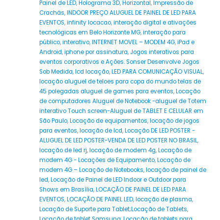
Painel de LED
,
Holograma 3D
,
Horizontal
,
Impressão de
Crachás
,
INDOOR PREÇO ALUGUEL DE PAINEL DE LED PARA
EVENTOS
,
infinity locacao
,
interação digital e ativações
tecnológicas em Belo Horizonte MG
,
interação para
público
,
interativo
,
INTERNET MOVEL – MODEM 4G
,
iPad e
Android
,
iphone por assinatura
,
Jogos interativos para
eventos corporativos e Ações. Sonser Desenvolve Jogos
Sob Medida
,
lcd locação
,
LED PARA COMUNICAÇÃO VISUAL
,
locação aluguel de teloes para copa do mundo telas de
45 polegadas aluguel de games para eventos
,
Locação
de computadores Aluguel de Notebook -aluguel de Totem
interativo Touch screen-Aluguel de TABLET E CELULAR em
São Paulo
,
Locação de equipamentos
,
locação de jogos
para eventos
,
locação de lcd
,
Locação DE LED POSTER -
ALUGUEL DE LED POSTER-VENDA DE LED POSTER NO BRASIL
,
locação de led rj
,
locação de modem 4g
,
Locação de
modem 4G - Locações de Equipamento
,
Locação de
modem 4G – Locação de Notebooks
,
locação de painel de
led
,
Locação de Painel de LED Indoor e Outdoor para
Shows em Brasília
,
LOCAÇÃO DE PAINEL DE LED PARA
EVENTOS
,
LOCAÇÃO DE PAINEL LED
,
locação de plasma
,
Locação de Suporte para Tablet;Locação de Tablets
,
Locação de tablet Samsung
,
Locação de tablets para