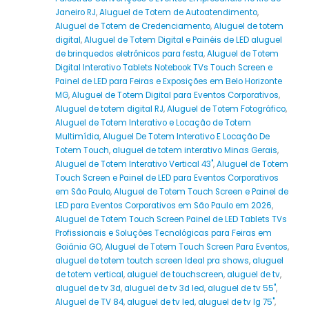
Janeiro RJ
,
Aluguel de Totem de Autoatendimento
,
Aluguel de Totem de Credenciamento
,
Aluguel de totem
digital
,
Aluguel de Totem Digital e Painéis de LED aluguel
de brinquedos eletrônicos para festa
,
Aluguel de Totem
Digital Interativo Tablets Notebook TVs Touch Screen e
Painel de LED para Feiras e Exposições em Belo Horizonte
MG
,
Aluguel de Totem Digital para Eventos Corporativos
,
Aluguel de totem digital RJ
,
Aluguel de Totem Fotográfico
,
Aluguel de Totem Interativo e Locação de Totem
Multimídia
,
Aluguel De Totem Interativo E Locação De
Totem Touch
,
aluguel de totem interativo Minas Gerais
,
Aluguel de Totem Interativo Vertical 43"
,
Aluguel de Totem
Touch Screen e Painel de LED para Eventos Corporativos
em São Paulo
,
Aluguel de Totem Touch Screen e Painel de
LED para Eventos Corporativos em São Paulo em 2026
,
Aluguel de Totem Touch Screen Painel de LED Tablets TVs
Profissionais e Soluções Tecnológicas para Feiras em
Goiânia GO
,
Aluguel de Totem Touch Screen Para Eventos
,
aluguel de totem toutch screen Ideal pra shows
,
aluguel
de totem vertical
,
aluguel de touchscreen
,
aluguel de tv
,
aluguel de tv 3d
,
aluguel de tv 3d led
,
aluguel de tv 55"
,
Aluguel de TV 84
,
aluguel de tv led
,
aluguel de tv lg 75"
,