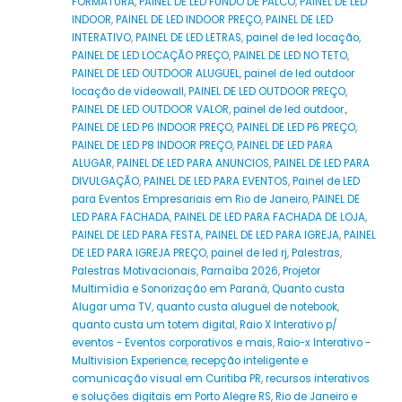
FORMATURA
,
PAINEL DE LED FUNDO DE PALCO
,
PAINEL DE LED
INDOOR
,
PAINEL DE LED INDOOR PREÇO
,
PAINEL DE LED
INTERATIVO
,
PAINEL DE LED LETRAS
,
painel de led locação
,
PAINEL DE LED LOCAÇÃO PREÇO
,
PAINEL DE LED NO TETO
,
PAINEL DE LED OUTDOOR ALUGUEL
,
painel de led outdoor
locação de videowall
,
PAINEL DE LED OUTDOOR PREÇO
,
PAINEL DE LED OUTDOOR VALOR
,
painel de led outdoor.
,
PAINEL DE LED P6 INDOOR PREÇO
,
PAINEL DE LED P6 PREÇO
,
PAINEL DE LED P8 INDOOR PREÇO
,
PAINEL DE LED PARA
ALUGAR
,
PAINEL DE LED PARA ANUNCIOS
,
PAINEL DE LED PARA
DIVULGAÇÃO
,
PAINEL DE LED PARA EVENTOS
,
Painel de LED
para Eventos Empresariais em Rio de Janeiro
,
PAINEL DE
LED PARA FACHADA
,
PAINEL DE LED PARA FACHADA DE LOJA
,
PAINEL DE LED PARA FESTA
,
PAINEL DE LED PARA IGREJA
,
PAINEL
DE LED PARA IGREJA PREÇO
,
painel de led rj
,
Palestras
,
Palestras Motivacionais
,
Parnaíba 2026
,
Projetor
Multimídia e Sonorização em Paraná
,
Quanto custa
Alugar uma TV
,
quanto custa aluguel de notebook
,
quanto custa um totem digital
,
Raio X Interativo p/
eventos - Eventos corporativos e mais
,
Raio-x Interativo -
Multivision Experience
,
recepção inteligente e
comunicação visual em Curitiba PR
,
recursos interativos
e soluções digitais em Porto Alegre RS
,
Rio de Janeiro e