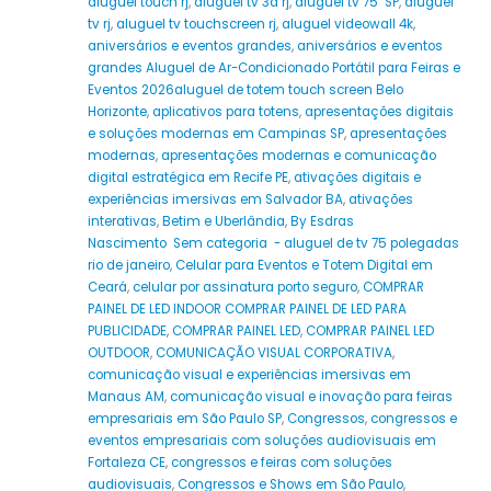
aluguel touch rj
,
aluguel tv 3d rj
,
aluguel tv 75" SP
,
aluguel
tv rj
,
aluguel tv touchscreen rj
,
aluguel videowall 4k
,
aniversários e eventos grandes
,
aniversários e eventos
grandes Aluguel de Ar-Condicionado Portátil para Feiras e
Eventos 2026aluguel de totem touch screen Belo
Horizonte
,
aplicativos para totens
,
apresentações digitais
e soluções modernas em Campinas SP
,
apresentações
modernas
,
apresentações modernas e comunicação
digital estratégica em Recife PE
,
ativações digitais e
experiências imersivas em Salvador BA
,
ativações
interativas
,
Betim e Uberlândia
,
By Esdras
Nascimento Sem categoria - aluguel de tv 75 polegadas
rio de janeiro
,
Celular para Eventos e Totem Digital em
Ceará
,
celular por assinatura porto seguro
,
COMPRAR
PAINEL DE LED INDOOR COMPRAR PAINEL DE LED PARA
PUBLICIDADE
,
COMPRAR PAINEL LED
,
COMPRAR PAINEL LED
OUTDOOR
,
COMUNICAÇÃO VISUAL CORPORATIVA
,
comunicação visual e experiências imersivas em
Manaus AM
,
comunicação visual e inovação para feiras
empresariais em São Paulo SP
,
Congressos
,
congressos e
eventos empresariais com soluções audiovisuais em
Fortaleza CE
,
congressos e feiras com soluções
audiovisuais
,
Congressos e Shows em São Paulo
,