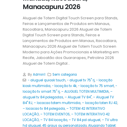
Manacapuru 2026
Aluguel de Totem Digital Touch Screen para Stands,
Feiras e Lançamentos de Produtos em Manaus,
Itacoatiara, Manacapuru 2026 Aluguel de Totem
Digital Touch Screen para Stands, Feiras e
Lançamentos de Produtos em Manaus, Itacoatiara,
Manacapuru 2026 Aluguel de Totem Touch Screen
Moderno para Ações Promocionais e Marketing em
Recife, Jaboatão dos Guararapes, Petrolina 2026
Aluguel de Totem Digital...
By
Admin1
Sem categoria
- aluguel quiosk touch
,
- aluguel tv 75" rj
,
- locação
kiosk multimidia
,
- locação tv 4k
,
- locação tv 75 smart
,
-
locação tv smart 75" rj
,
– ALUGUEL TOTEN MULTIMIDIA
,
–
aluguel tv 84 polegadas
,
– Aluguel TV 84"
,
– Aluguel TV
84" RJ
,
– locacao totem multimidia
,
– locação toten RJ 42
,
– locacao tv 84 polegada
,
– TOTEM 42 INTERATIVO
LOCAÇÃO
,
– TOTEM EVENTOS
,
– TOTEM INTERATIVO 42
LOCAÇÃO
,
– TV 84 locação
,
– TV 84 pol aluguel
,
– TV ultra
hd aluguel
,
45 graus ou personalizado
,
Alugando Tablet: