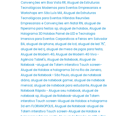
Convenções em Boa Vista RR
,
Aluguel de Estruturas
Tecnológicas Modernas para Eventos Empresariais e
Workshops em São Luís MA
,
Aluguel de Estruturas
Tecnológicas para Eventos Híbridos Reuniões
Empresariais e Convenções em Natal RN
,
aluguel de
fliperama para festas sp
,
aluguel de holobox
,
Aluguel de
Holograma 3D Holobox Painel de LED e Tecnologia
Imersiva para Eventos Corporativos e Feiras em Salvador
BA
,
aluguel de iphone
,
aluguel de lcd
,
aluguel de led 75"
,
aluguel de led rj
,
aluguel de mesa de jogos para festa
,
Aluguel de Modem 4G
,
Aluguel de Modem 4G Vivo -
Agência Tablet's
,
Aluguel de Notebook
,
Aluguel de
Notebook -aluguel de Totem interativo Touch screen-
Aluguel de Holobox e holograma 3d no Rio de Janeiro
,
Aluguel de Notebook • São Paulo
,
aluguel de notebook
diária
,
aluguel de notebook gamer
,
aluguel de notebook
mensal
,
aluguel de notebook para estudante
,
Aluguel de
Notebook Rápido - Alugue seu notebook
,
aluguel de
notebook sp
,
Aluguel de Notebook-aluguel de Totem
interativo Touch screen-Aluguel de Holobox e holograma
3d em FLORIANOPOLIS
,
Aluguel de Notebook-aluguel de
Totem interativo Touch screen-Aluguel de Holobox e