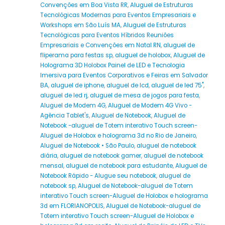
Convenções em Boa Vista RR
,
Aluguel de Estruturas
Tecnológicas Modernas para Eventos Empresariais e
Workshops em São Luís MA
,
Aluguel de Estruturas
Tecnológicas para Eventos Híbridos Reuniões
Empresariais e Convenções em Natal RN
,
aluguel de
fliperama para festas sp
,
aluguel de holobox
,
Aluguel de
Holograma 3D Holobox Painel de LED e Tecnologia
Imersiva para Eventos Corporativos e Feiras em Salvador
BA
,
aluguel de iphone
,
aluguel de lcd
,
aluguel de led 75"
,
aluguel de led rj
,
aluguel de mesa de jogos para festa
,
Aluguel de Modem 4G
,
Aluguel de Modem 4G Vivo -
Agência Tablet's
,
Aluguel de Notebook
,
Aluguel de
Notebook -aluguel de Totem interativo Touch screen-
Aluguel de Holobox e holograma 3d no Rio de Janeiro
,
Aluguel de Notebook • São Paulo
,
aluguel de notebook
diária
,
aluguel de notebook gamer
,
aluguel de notebook
mensal
,
aluguel de notebook para estudante
,
Aluguel de
Notebook Rápido - Alugue seu notebook
,
aluguel de
notebook sp
,
Aluguel de Notebook-aluguel de Totem
interativo Touch screen-Aluguel de Holobox e holograma
3d em FLORIANOPOLIS
,
Aluguel de Notebook-aluguel de
Totem interativo Touch screen-Aluguel de Holobox e