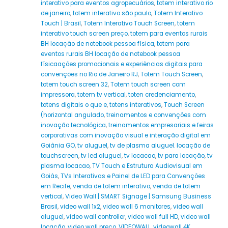
interativo para eventos agropecuários
,
totem interativo rio
de janeiro
,
totem interativo são paulo
,
Totem Interativo
Touch | Brasil
,
Totem Interativo Touch Screen
,
totem
interativo touch screen preço
,
totem para eventos rurais
BH locação de notebook pessoa física
,
totem para
eventos rurais BH locação de notebook pessoa
físicaações promocionais e experiências digitais para
convenções no Rio de Janeiro RJ
,
Totem Touch Screen
,
totem touch screen 32
,
Totem touch screen com
impressora
,
totem tv vertical
,
toten credenciamento
,
totens digitais o que e
,
totens interativos
,
Touch Screen
(horizontal angulado
,
treinamentos e convenções com
inovação tecnológica
,
treinamentos empresariais e feiras
corporativas com inovação visual e interação digital em
Goiânia GO
,
tv aluguel
,
tv de plasma aluguel. locação de
touchscreen
,
tv led aluguel
,
tv locacao
,
tv para locação
,
tv
plasma locacao
,
TV Touch e Estrutura Audiovisual em
Goiás
,
TVs Interativas e Painel de LED para Convenções
em Recife
,
venda de totem interativo
,
venda de totem
vertical
,
Video Wall | SMART Signage | Samsung Business
Brasil
,
video wall 1x2
,
video wall 6 monitores
,
video wall
aluguel
,
video wall controller
,
video wall full HD
,
video wall
locação
,
video wall preço
,
VIDEOWALL
,
videowall 4K