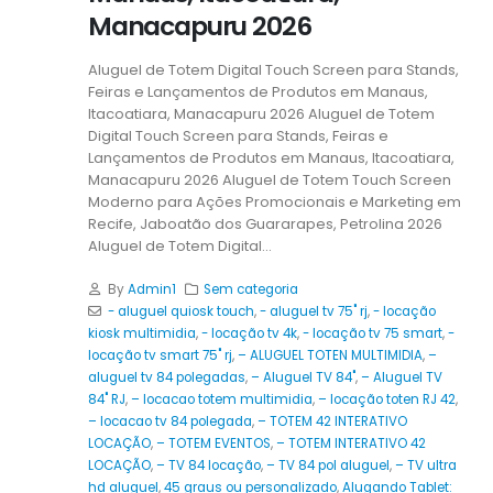
Manacapuru 2026
Aluguel de Totem Digital Touch Screen para Stands,
Feiras e Lançamentos de Produtos em Manaus,
Itacoatiara, Manacapuru 2026 Aluguel de Totem
Digital Touch Screen para Stands, Feiras e
Lançamentos de Produtos em Manaus, Itacoatiara,
Manacapuru 2026 Aluguel de Totem Touch Screen
Moderno para Ações Promocionais e Marketing em
Recife, Jaboatão dos Guararapes, Petrolina 2026
Aluguel de Totem Digital...
By
Admin1
Sem categoria
- aluguel quiosk touch
,
- aluguel tv 75" rj
,
- locação
kiosk multimidia
,
- locação tv 4k
,
- locação tv 75 smart
,
-
locação tv smart 75" rj
,
– ALUGUEL TOTEN MULTIMIDIA
,
–
aluguel tv 84 polegadas
,
– Aluguel TV 84"
,
– Aluguel TV
84" RJ
,
– locacao totem multimidia
,
– locação toten RJ 42
,
– locacao tv 84 polegada
,
– TOTEM 42 INTERATIVO
LOCAÇÃO
,
– TOTEM EVENTOS
,
– TOTEM INTERATIVO 42
LOCAÇÃO
,
– TV 84 locação
,
– TV 84 pol aluguel
,
– TV ultra
hd aluguel
,
45 graus ou personalizado
,
Alugando Tablet: