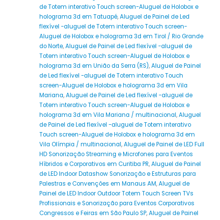
de Totem interativo Touch screen-Aluguel de Holobox e
holograma 3d em Tatuapé
,
Aluguel de Painel de Led
flexível -aluguel de Totem interativo Touch screen-
Aluguel de Holobox e holograma 3d em Tirol / Rio Grande
do Norte
,
Aluguel de Painel de Led flexível -aluguel de
Totem interativo Touch screen-Aluguel de Holobox e
holograma 3d em União da Serra (RS)
,
Aluguel de Painel
de Led flexível -aluguel de Totem interativo Touch
screen-Aluguel de Holobox e holograma 3d em Vila
Mariana
,
Aluguel de Painel de Led flexível -aluguel de
Totem interativo Touch screen-Aluguel de Holobox e
holograma 3d em Vila Mariana / multinacional
,
Aluguel
de Painel de Led flexível -aluguel de Totem interativo
Touch screen-Aluguel de Holobox e holograma 3d em
Vila Olímpia / multinacional
,
Aluguel de Painel de LED Full
HD Sonorização Streaming e Microfones para Eventos
Híbridos e Corporativos em Curitiba PR
,
Aluguel de Painel
de LED Indoor Datashow Sonorização e Estruturas para
Palestras e Convenções em Manaus AM
,
Aluguel de
Painel de LED Indoor Outdoor Totem Touch Screen TVs
Profissionais e Sonorização para Eventos Corporativos
Congressos e Feiras em São Paulo SP
,
Aluguel de Painel