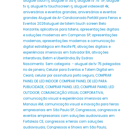
aluguel touch rj
,
aluguel tv 3d rj
,
aluguel tv 75" SP
,
aluguel
tv rj
,
aluguel tv touchscreen rj
,
aluguel videowall 4k
,
aniversários e eventos grandes
,
aniversários e eventos
grandes Aluguel de Ar-Condicionado Portátil para Feiras e
Eventos 2026aluguel de totem touch screen Belo
Horizonte
,
aplicativos para totens
,
apresentações digitais
e soluções modernas em Campinas SP
,
apresentações
modernas
,
apresentações modernas e comunicação
digital estratégica em Recife PE
,
ativações digitais e
experiências imersivas em Salvador BA
,
ativações
interativas
,
Betim e Uberlândia
,
By Esdras
Nascimento Sem categoria - aluguel de tv 75 polegadas
rio de janeiro
,
Celular para Eventos e Totem Digital em
Ceará
,
celular por assinatura porto seguro
,
COMPRAR
PAINEL DE LED INDOOR COMPRAR PAINEL DE LED PARA
PUBLICIDADE
,
COMPRAR PAINEL LED
,
COMPRAR PAINEL LED
OUTDOOR
,
COMUNICAÇÃO VISUAL CORPORATIVA
,
comunicação visual e experiências imersivas em
Manaus AM
,
comunicação visual e inovação para feiras
empresariais em São Paulo SP
,
Congressos
,
congressos e
eventos empresariais com soluções audiovisuais em
Fortaleza CE
,
congressos e feiras com soluções
audiovisuais
,
Congressos e Shows em São Paulo
,