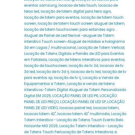
eventos samsung
,
locacao de tela touch
,
locacao de
telao led
,
locação de totem digital para feira agro
,
locação de totem para eventos
,
locação de totem touch
screen
,
locação de totem touch screen aluguel de totem
,
locação de totem touchscreen para estandes agro. .
Aluguel de Painel de Led flexível -aluguel de Totem
interativo Touch screen-Aluguel de Holobox e holograma
3d em Lagoa / multinacional
,
Locação de Totem Vertical
,
Locação de Totens Digitais e Painéis de LED para Eventos
em Fortaleza
,
Locação de totens interativos para eventos
,
locação de touchscreen
,
locação de tv 3d
,
locacao de tv
3d led
,
locação de tv 3d rj
,
locacao de tv led
,
locação de tv
para eventos sp
,
locação de tv rj
,
Locação e Venda de
Equipamentos e Totem
,
Locação e venda de totens
interativos-Totem Digital Aluguel de Totem Personalizado
Digital EM 2025
,
LOCAÇÃO PAINEL DE LED P6
,
LOCAÇÃO
PAINEL DE LED PREÇO
,
LOCAÇÃO PAINEL DE LED SP
,
LOCAÇÃO
PAINEL DE LED VIDEO
,
locacao painel led
,
locacao totem
,
locacao totem 42"
,
locacao totem 42" multimidia
,
Locação
Totem Interativo - Locação de Totens Touch Evento Belo
Horizonte-MG 2026
,
Locação Totem Interativo - Locação
de Totens Touch FeirLocação de Totens Interativos e