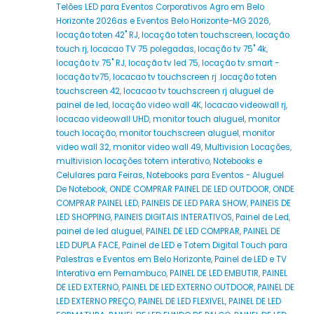
Telões LED para Eventos Corporativos Agro em Belo
Horizonte 2026as e Eventos Belo Horizonte-MG 2026
,
locação toten 42" RJ
,
locação toten touchscreen
,
locação
touch rj
,
locacao TV 75 polegadas
,
locação tv 75" 4k
,
locação tv 75" RJ
,
locação tv led 75
,
locação tv smart -
locação tv75
,
locacao tv touchscreen rj .locação toten
touchscreen 42
,
locacao tv touchscreen rj aluguel de
painel de led
,
locação video wall 4K
,
locacao videowall rj
,
locacao videowall UHD
,
monitor touch aluguel
,
monitor
touch locação
,
monitor touchscreen aluguel
,
monitor
video wall 32
,
monitor video wall 49
,
Multivision Locações
,
multivision locações totem interativo
,
Notebooks e
Celulares para Feiras
,
Notebooks para Eventos - Aluguel
De Notebook
,
ONDE COMPRAR PAINEL DE LED OUTDOOR
,
ONDE
COMPRAR PAINEL LED
,
PAINEIS DE LED PARA SHOW
,
PAINEIS DE
LED SHOPPING
,
PAINEIS DIGITAIS INTERATIVOS
,
Painel de Led
,
painel de led aluguel
,
PAINEL DE LED COMPRAR
,
PAINEL DE
LED DUPLA FACE
,
Painel de LED e Totem Digital Touch para
Palestras e Eventos em Belo Horizonte
,
Painel de LED e TV
Interativa em Pernambuco
,
PAINEL DE LED EMBUTIR
,
PAINEL
DE LED EXTERNO
,
PAINEL DE LED EXTERNO OUTDOOR
,
PAINEL DE
LED EXTERNO PREÇO
,
PAINEL DE LED FLEXIVEL
,
PAINEL DE LED