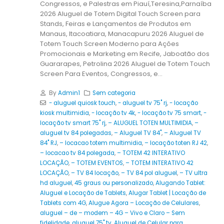
Congressos, e Palestras em Piauí,Teresina,Parnaíba
2026 Aluguel de Totem Digital Touch Screen para
Stands, Feiras e Lançamentos de Produtos em
Manaus, Itacoatiara, Manacapuru 2026 Aluguel de
Totem Touch Screen Moderno para Ações
Promocionais e Marketing em Recife, Jaboatão dos
Guararapes, Petrolina 2026 Aluguel de Totem Touch
Screen Para Eventos, Congressos, e...
By
Admin1
Sem categoria
- aluguel quiosk touch
,
- aluguel tv 75" rj
,
- locação
kiosk multimidia
,
- locação tv 4k
,
- locação tv 75 smart
,
-
locação tv smart 75" rj
,
– ALUGUEL TOTEN MULTIMIDIA
,
–
aluguel tv 84 polegadas
,
– Aluguel TV 84"
,
– Aluguel TV
84" RJ
,
– locacao totem multimidia
,
– locação toten RJ 42
,
– locacao tv 84 polegada
,
– TOTEM 42 INTERATIVO
LOCAÇÃO
,
– TOTEM EVENTOS
,
– TOTEM INTERATIVO 42
LOCAÇÃO
,
– TV 84 locação
,
– TV 84 pol aluguel
,
– TV ultra
hd aluguel
,
45 graus ou personalizado
,
Alugando Tablet:
Aluguel e Locação de Tablets
,
Alugar Tablet | Locação de
Tablets com 4G
,
Alugue Agora – Locação de Celulares
,
aluguel – de – modem – 4G – Vivo e Claro – Sem
fidelidade
,
aluguel 75" tv
,
Aluguel de Celular para