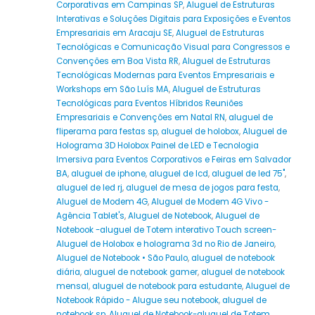
Corporativas em Campinas SP
,
Aluguel de Estruturas
Interativas e Soluções Digitais para Exposições e Eventos
Empresariais em Aracaju SE
,
Aluguel de Estruturas
Tecnológicas e Comunicação Visual para Congressos e
Convenções em Boa Vista RR
,
Aluguel de Estruturas
Tecnológicas Modernas para Eventos Empresariais e
Workshops em São Luís MA
,
Aluguel de Estruturas
Tecnológicas para Eventos Híbridos Reuniões
Empresariais e Convenções em Natal RN
,
aluguel de
fliperama para festas sp
,
aluguel de holobox
,
Aluguel de
Holograma 3D Holobox Painel de LED e Tecnologia
Imersiva para Eventos Corporativos e Feiras em Salvador
BA
,
aluguel de iphone
,
aluguel de lcd
,
aluguel de led 75"
,
aluguel de led rj
,
aluguel de mesa de jogos para festa
,
Aluguel de Modem 4G
,
Aluguel de Modem 4G Vivo -
Agência Tablet's
,
Aluguel de Notebook
,
Aluguel de
Notebook -aluguel de Totem interativo Touch screen-
Aluguel de Holobox e holograma 3d no Rio de Janeiro
,
Aluguel de Notebook • São Paulo
,
aluguel de notebook
diária
,
aluguel de notebook gamer
,
aluguel de notebook
mensal
,
aluguel de notebook para estudante
,
Aluguel de
Notebook Rápido - Alugue seu notebook
,
aluguel de
notebook sp
,
Aluguel de Notebook-aluguel de Totem