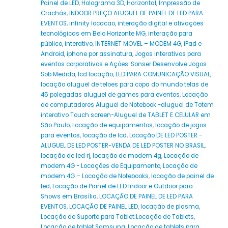
Painel de LED
,
Holograma 3D
,
Horizontal
,
Impressão de
Crachás
,
INDOOR PREÇO ALUGUEL DE PAINEL DE LED PARA
EVENTOS
,
infinity locacao
,
interação digital e ativações
tecnológicas em Belo Horizonte MG
,
interação para
público
,
interativo
,
INTERNET MOVEL – MODEM 4G
,
iPad e
Android
,
iphone por assinatura
,
Jogos interativos para
eventos corporativos e Ações. Sonser Desenvolve Jogos
Sob Medida
,
lcd locação
,
LED PARA COMUNICAÇÃO VISUAL
,
locação aluguel de teloes para copa do mundo telas de
45 polegadas aluguel de games para eventos
,
Locação
de computadores Aluguel de Notebook -aluguel de Totem
interativo Touch screen-Aluguel de TABLET E CELULAR em
São Paulo
,
Locação de equipamentos
,
locação de jogos
para eventos
,
locação de lcd
,
Locação DE LED POSTER -
ALUGUEL DE LED POSTER-VENDA DE LED POSTER NO BRASIL
,
locação de led rj
,
locação de modem 4g
,
Locação de
modem 4G - Locações de Equipamento
,
Locação de
modem 4G – Locação de Notebooks
,
locação de painel de
led
,
Locação de Painel de LED Indoor e Outdoor para
Shows em Brasília
,
LOCAÇÃO DE PAINEL DE LED PARA
EVENTOS
,
LOCAÇÃO DE PAINEL LED
,
locação de plasma
,
Locação de Suporte para Tablet;Locação de Tablets
,
Locação de tablet Samsung
,
Locação de tablets para