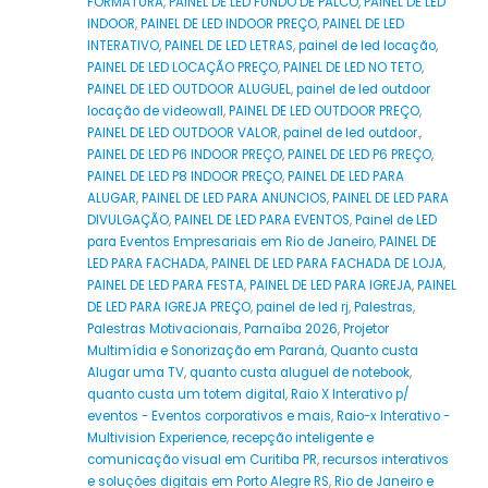
FORMATURA
,
PAINEL DE LED FUNDO DE PALCO
,
PAINEL DE LED
INDOOR
,
PAINEL DE LED INDOOR PREÇO
,
PAINEL DE LED
INTERATIVO
,
PAINEL DE LED LETRAS
,
painel de led locação
,
PAINEL DE LED LOCAÇÃO PREÇO
,
PAINEL DE LED NO TETO
,
PAINEL DE LED OUTDOOR ALUGUEL
,
painel de led outdoor
locação de videowall
,
PAINEL DE LED OUTDOOR PREÇO
,
PAINEL DE LED OUTDOOR VALOR
,
painel de led outdoor.
,
PAINEL DE LED P6 INDOOR PREÇO
,
PAINEL DE LED P6 PREÇO
,
PAINEL DE LED P8 INDOOR PREÇO
,
PAINEL DE LED PARA
ALUGAR
,
PAINEL DE LED PARA ANUNCIOS
,
PAINEL DE LED PARA
DIVULGAÇÃO
,
PAINEL DE LED PARA EVENTOS
,
Painel de LED
para Eventos Empresariais em Rio de Janeiro
,
PAINEL DE
LED PARA FACHADA
,
PAINEL DE LED PARA FACHADA DE LOJA
,
PAINEL DE LED PARA FESTA
,
PAINEL DE LED PARA IGREJA
,
PAINEL
DE LED PARA IGREJA PREÇO
,
painel de led rj
,
Palestras
,
Palestras Motivacionais
,
Parnaíba 2026
,
Projetor
Multimídia e Sonorização em Paraná
,
Quanto custa
Alugar uma TV
,
quanto custa aluguel de notebook
,
quanto custa um totem digital
,
Raio X Interativo p/
eventos - Eventos corporativos e mais
,
Raio-x Interativo -
Multivision Experience
,
recepção inteligente e
comunicação visual em Curitiba PR
,
recursos interativos
e soluções digitais em Porto Alegre RS
,
Rio de Janeiro e