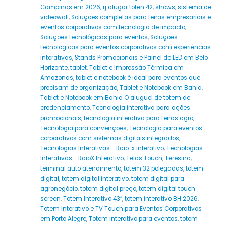
Campinas em 2026
,
rj alugar toten 42
,
shows
,
sistema de
videowall
,
Soluções completas para feiras empresariais e
eventos corporativos com tecnologia de impacto
,
Soluções tecnológicas para eventos
,
Soluções
tecnológicas para eventos corporativos com experiências
interativas
,
Stands Promocionais e Painel de LED em Belo
Horizonte
,
tablet
,
Tablet e Impressão Térmica em
Amazonas
,
tablet e notebook é ideal para eventos que
precisam de organização
,
Tablet e Notebook em Bahia
,
Tablet e Notebook em Bahia O aluguel de totem de
credenciamento
,
Tecnologia interativa para ações
promocionais
,
tecnologia interativa para feiras agro
,
Tecnologia para convenções
,
Tecnologia para eventos
corporativos com sistemas digitais integrados
,
Tecnologias Interativas - Raio-x interativo
,
Tecnologias
Interativas - RaioX Interativo
,
Telas Touch
,
Teresina
,
terminal auto atendimento
,
totem 32 polegadas
,
tótem
digital
,
totem digital interativo
,
totem digital para
agronegócio
,
totem digital preço
,
totem digital touch
screen
,
Totem Interativo 43”
,
totem interativo BH 2026
,
Totem Interativo e TV Touch para Eventos Corporativos
em Porto Alegre
,
Totem interativo para eventos
,
totem