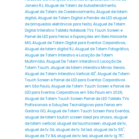
Janeiro RJ
,
Aluguel de Totem de Autoatendimento
,
Aluguel de Totem de Credenciamento
,
Aluguel de totem
digital
,
Aluguel de Totem Digital e Painéis de LED aluguel
de brinquedos eletrônicos para festa
,
Aluguel de Totem
Digital Interativo Tablets Notebook TVs Touch Screen e
Painel de LED para Feiras e Exposições em Belo Horizonte
MG
,
Aluguel de Totem Digital para Eventos Corporativos
,
Aluguel de totem digital RJ
,
Aluguel de Totem Fotográfico
,
Aluguel de Totem Interativo e Locação de Totem
Multimídia
,
Aluguel De Totem Interativo E Locação De
Totem Touch
,
aluguel de totem interativo Minas Gerais
,
Aluguel de Totem Interativo Vertical 43"
,
Aluguel de Totem
Touch Screen e Painel de LED para Eventos Corporativos
em São Paulo
,
Aluguel de Totem Touch Screen e Painel de
LED para Eventos Corporativos em São Paulo em 2026
,
Aluguel de Totem Touch Screen Painel de LED Tablets TVs
Profissionais e Soluções Tecnológicas para Feiras em
Goiânia GO
,
Aluguel de Totem Touch Screen Para Eventos
,
aluguel de totem toutch screen Ideal pra shows
,
aluguel
de totem vertical
,
aluguel de touchscreen
,
aluguel de tv
,
aluguel de tv 3d
,
aluguel de tv 3d led
,
aluguel de tv 55"
,
Aluguel de TV 84
,
aluguel de tv led
,
aluguel de tv lg 75"
,