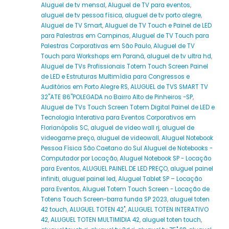
Aluguel de tv mensal
,
Aluguel de TV para eventos
,
aluguel de tv pessoa física
,
aluguel de tv porto alegre
,
Aluguel de TV Smart
,
Aluguel de TV Touch e Painel de LED
para Palestras em Campinas
,
Aluguel de TV Touch para
Palestras Corporativas em São Paulo
,
Aluguel de TV
Touch para Workshops em Paraná
,
aluguel de tv ultra hd
,
Aluguel de TVs Profissionais Totem Touch Screen Painel
de LED e Estruturas Multimídia para Congressos e
Auditórios em Porto Alegre RS
,
ALUGUEL de TVS SMART TV
32''ATE 86''POLEGADA no Bairro‎ Alto de Pinheiros‎ -SP
,
Aluguel de TVs Touch Screen Totem Digital Painel de LED e
Tecnologia Interativa para Eventos Corporativos em
Florianópolis SC
,
aluguel de video wall rj
,
aluguel de
videogame preço
,
aluguel de videowall
,
Aluguel Notebook
Pessoa Física São Caetano do Sul Aluguel de Notebooks -
Computador por Locação
,
Aluguel Notebook SP - Locação
para Eventos
,
ALUGUEL PAINEL DE LED PREÇO
,
aluguel painel
infiniti
,
aluguel painel led
,
Aluguel Tablet SP – Locação
para Eventos
,
Aluguel Totem Touch Screen - Locação de
Totens Touch Screen-barra funda SP 2023
,
aluguel toten
42 touch
,
ALUGUEL TOTEN 42"
,
ALUGUEL TOTEN INTERATIVO
42
,
ALUGUEL TOTEN MULTIMIDIA 42
,
aluguel toten touch
,