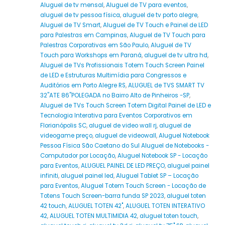
Aluguel de tv mensal
,
Aluguel de TV para eventos
,
aluguel de tv pessoa física
,
aluguel de tv porto alegre
,
Aluguel de TV Smart
,
Aluguel de TV Touch e Painel de LED
para Palestras em Campinas
,
Aluguel de TV Touch para
Palestras Corporativas em São Paulo
,
Aluguel de TV
Touch para Workshops em Paraná
,
aluguel de tv ultra hd
,
Aluguel de TVs Profissionais Totem Touch Screen Painel
de LED e Estruturas Multimídia para Congressos e
Auditórios em Porto Alegre RS
,
ALUGUEL de TVS SMART TV
32''ATE 86''POLEGADA no Bairro‎ Alto de Pinheiros‎ -SP
,
Aluguel de TVs Touch Screen Totem Digital Painel de LED e
Tecnologia Interativa para Eventos Corporativos em
Florianópolis SC
,
aluguel de video wall rj
,
aluguel de
videogame preço
,
aluguel de videowall
,
Aluguel Notebook
Pessoa Física São Caetano do Sul Aluguel de Notebooks -
Computador por Locação
,
Aluguel Notebook SP - Locação
para Eventos
,
ALUGUEL PAINEL DE LED PREÇO
,
aluguel painel
infiniti
,
aluguel painel led
,
Aluguel Tablet SP – Locação
para Eventos
,
Aluguel Totem Touch Screen - Locação de
Totens Touch Screen-barra funda SP 2023
,
aluguel toten
42 touch
,
ALUGUEL TOTEN 42"
,
ALUGUEL TOTEN INTERATIVO
42
,
ALUGUEL TOTEN MULTIMIDIA 42
,
aluguel toten touch
,