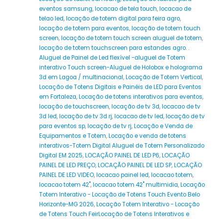
eventos samsung
,
locacao de tela touch
,
locacao de
telao led
,
locação de totem digital para feira agro
,
locação de totem para eventos
,
locação de totem touch
screen
,
locação de totem touch screen aluguel de totem
,
locação de totem touchscreen para estandes agro. .
Aluguel de Painel de Led flexível -aluguel de Totem
interativo Touch screen-Aluguel de Holobox e holograma
3d em Lagoa / multinacional
,
Locação de Totem Vertical
,
Locação de Totens Digitais e Painéis de LED para Eventos
em Fortaleza
,
Locação de totens interativos para eventos
,
locação de touchscreen
,
locação de tv 3d
,
locacao de tv
3d led
,
locação de tv 3d rj
,
locacao de tv led
,
locação de tv
para eventos sp
,
locação de tv rj
,
Locação e Venda de
Equipamentos e Totem
,
Locação e venda de totens
interativos-Totem Digital Aluguel de Totem Personalizado
Digital EM 2025
,
LOCAÇÃO PAINEL DE LED P6
,
LOCAÇÃO
PAINEL DE LED PREÇO
,
LOCAÇÃO PAINEL DE LED SP
,
LOCAÇÃO
PAINEL DE LED VIDEO
,
locacao painel led
,
locacao totem
,
locacao totem 42"
,
locacao totem 42" multimidia
,
Locação
Totem Interativo - Locação de Totens Touch Evento Belo
Horizonte-MG 2026
,
Locação Totem Interativo - Locação
de Totens Touch FeirLocação de Totens Interativos e