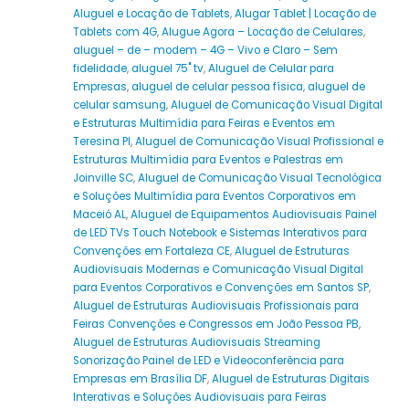
Aluguel e Locação de Tablets
,
Alugar Tablet | Locação de
Tablets com 4G
,
Alugue Agora – Locação de Celulares
,
aluguel – de – modem – 4G – Vivo e Claro – Sem
fidelidade
,
aluguel 75" tv
,
Aluguel de Celular para
Empresas
,
aluguel de celular pessoa física
,
aluguel de
celular samsung
,
Aluguel de Comunicação Visual Digital
e Estruturas Multimídia para Feiras e Eventos em
Teresina PI
,
Aluguel de Comunicação Visual Profissional e
Estruturas Multimídia para Eventos e Palestras em
Joinville SC
,
Aluguel de Comunicação Visual Tecnológica
e Soluções Multimídia para Eventos Corporativos em
Maceió AL
,
Aluguel de Equipamentos Audiovisuais Painel
de LED TVs Touch Notebook e Sistemas Interativos para
Convenções em Fortaleza CE
,
Aluguel de Estruturas
Audiovisuais Modernas e Comunicação Visual Digital
para Eventos Corporativos e Convenções em Santos SP
,
Aluguel de Estruturas Audiovisuais Profissionais para
Feiras Convenções e Congressos em João Pessoa PB
,
Aluguel de Estruturas Audiovisuais Streaming
Sonorização Painel de LED e Videoconferência para
Empresas em Brasília DF
,
Aluguel de Estruturas Digitais
Interativas e Soluções Audiovisuais para Feiras