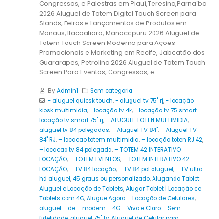
Congressos, e Palestras em Piauí,Teresina,Parnaíba
2026 Aluguel de Totem Digital Touch Screen para
Stands, Feiras e Lançamentos de Produtos em
Manaus, Itacoatiara, Manacapuru 2026 Aluguel de
Totem Touch Screen Moderno para Ações
Promocionais e Marketing em Recife, Jaboatão dos
Guararapes, Petrolina 2026 Aluguel de Totem Touch
Screen Para Eventos, Congressos, e...
By
Admin1
Sem categoria
- aluguel quiosk touch
,
- aluguel tv 75" rj
,
- locação
kiosk multimidia
,
- locação tv 4k
,
- locação tv 75 smart
,
-
locação tv smart 75" rj
,
– ALUGUEL TOTEN MULTIMIDIA
,
–
aluguel tv 84 polegadas
,
– Aluguel TV 84"
,
– Aluguel TV
84" RJ
,
– locacao totem multimidia
,
– locação toten RJ 42
,
– locacao tv 84 polegada
,
– TOTEM 42 INTERATIVO
LOCAÇÃO
,
– TOTEM EVENTOS
,
– TOTEM INTERATIVO 42
LOCAÇÃO
,
– TV 84 locação
,
– TV 84 pol aluguel
,
– TV ultra
hd aluguel
,
45 graus ou personalizado
,
Alugando Tablet:
Aluguel e Locação de Tablets
,
Alugar Tablet | Locação de
Tablets com 4G
,
Alugue Agora – Locação de Celulares
,
aluguel – de – modem – 4G – Vivo e Claro – Sem
fidelidade
,
aluguel 75" tv
,
Aluguel de Celular para