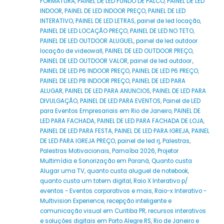
FORMATURA
,
PAINEL DE LED FUNDO DE PALCO
,
PAINEL DE LED
INDOOR
,
PAINEL DE LED INDOOR PREÇO
,
PAINEL DE LED
INTERATIVO
,
PAINEL DE LED LETRAS
,
painel de led locação
,
PAINEL DE LED LOCAÇÃO PREÇO
,
PAINEL DE LED NO TETO
,
PAINEL DE LED OUTDOOR ALUGUEL
,
painel de led outdoor
locação de videowall
,
PAINEL DE LED OUTDOOR PREÇO
,
PAINEL DE LED OUTDOOR VALOR
,
painel de led outdoor.
,
PAINEL DE LED P6 INDOOR PREÇO
,
PAINEL DE LED P6 PREÇO
,
PAINEL DE LED P8 INDOOR PREÇO
,
PAINEL DE LED PARA
ALUGAR
,
PAINEL DE LED PARA ANUNCIOS
,
PAINEL DE LED PARA
DIVULGAÇÃO
,
PAINEL DE LED PARA EVENTOS
,
Painel de LED
para Eventos Empresariais em Rio de Janeiro
,
PAINEL DE
LED PARA FACHADA
,
PAINEL DE LED PARA FACHADA DE LOJA
,
PAINEL DE LED PARA FESTA
,
PAINEL DE LED PARA IGREJA
,
PAINEL
DE LED PARA IGREJA PREÇO
,
painel de led rj
,
Palestras
,
Palestras Motivacionais
,
Parnaíba 2026
,
Projetor
Multimídia e Sonorização em Paraná
,
Quanto custa
Alugar uma TV
,
quanto custa aluguel de notebook
,
quanto custa um totem digital
,
Raio X Interativo p/
eventos - Eventos corporativos e mais
,
Raio-x Interativo -
Multivision Experience
,
recepção inteligente e
comunicação visual em Curitiba PR
,
recursos interativos
e soluções digitais em Porto Alegre RS
,
Rio de Janeiro e