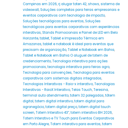
Campinas em 2026
,
rj alugar toten 42
,
shows
,
sistema de
videowall
,
Soluções completas para feiras empresariais e
eventos corporativos com tecnologia de impacto
,
Soluções tecnológicas para eventos
,
Soluções
tecnológicas para eventos corporativos com experiências
interativas
,
Stands Promocionais e Painel de LED em Belo
Horizonte
,
tablet
,
Tablet e Impressão Térmica em
Amazonas
,
tablet e notebook é ideal para eventos que
precisam de organização
,
Tablet e Notebook em Bahia
,
Tablet e Notebook em Bahia O aluguel de totem de
credenciamento
,
Tecnologia interativa para ações
promocionais
,
tecnologia interativa para feiras agro
,
Tecnologia para convenções
,
Tecnologia para eventos
corporativos com sistemas digitais integrados
,
Tecnologias Interativas - Raio-x interativo
,
Tecnologias
Interativas - RaioX Interativo
,
Telas Touch
,
Teresina
,
terminal auto atendimento
,
totem 32 polegadas
,
tótem
digital
,
totem digital interativo
,
totem digital para
agronegócio
,
totem digital preço
,
totem digital touch
screen
,
Totem Interativo 43”
,
totem interativo BH 2026
,
Totem Interativo e TV Touch para Eventos Corporativos
em Porto Alegre
,
Totem interativo para eventos
,
totem