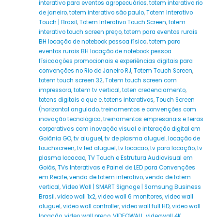
interativo para eventos agropecuários
,
totem interativo rio
de janeiro
,
totem interativo são paulo
,
Totem Interativo
Touch | Brasil
,
Totem Interativo Touch Screen
,
totem
interativo touch screen preço
,
totem para eventos rurais
BH locação de notebook pessoa física
,
totem para
eventos rurais BH locação de notebook pessoa
físicaações promocionais e experiências digitais para
convenções no Rio de Janeiro RJ
,
Totem Touch Screen
,
totem touch screen 32
,
Totem touch screen com
impressora
,
totem tv vertical
,
toten credenciamento
,
totens digitais o que e
,
totens interativos
,
Touch Screen
(horizontal angulado
,
treinamentos e convenções com
inovação tecnológica
,
treinamentos empresariais e feiras
corporativas com inovação visual e interação digital em
Goiânia GO
,
tv aluguel
,
tv de plasma aluguel. locação de
touchscreen
,
tv led aluguel
,
tv locacao
,
tv para locação
,
tv
plasma locacao
,
TV Touch e Estrutura Audiovisual em
Goiás
,
TVs Interativas e Painel de LED para Convenções
em Recife
,
venda de totem interativo
,
venda de totem
vertical
,
Video Wall | SMART Signage | Samsung Business
Brasil
,
video wall 1x2
,
video wall 6 monitores
,
video wall
aluguel
,
video wall controller
,
video wall full HD
,
video wall
locação
,
video wall preço
,
VIDEOWALL
,
videowall 4K