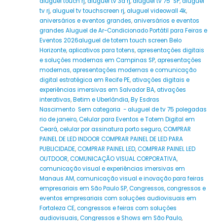
aluguel touch rj
,
aluguel tv 3d rj
,
aluguel tv 75" SP
,
aluguel
tv rj
,
aluguel tv touchscreen rj
,
aluguel videowall 4k
,
aniversários e eventos grandes
,
aniversários e eventos
grandes Aluguel de Ar-Condicionado Portátil para Feiras e
Eventos 2026aluguel de totem touch screen Belo
Horizonte
,
aplicativos para totens
,
apresentações digitais
e soluções modernas em Campinas SP
,
apresentações
modernas
,
apresentações modernas e comunicação
digital estratégica em Recife PE
,
ativações digitais e
experiências imersivas em Salvador BA
,
ativações
interativas
,
Betim e Uberlândia
,
By Esdras
Nascimento Sem categoria - aluguel de tv 75 polegadas
rio de janeiro
,
Celular para Eventos e Totem Digital em
Ceará
,
celular por assinatura porto seguro
,
COMPRAR
PAINEL DE LED INDOOR COMPRAR PAINEL DE LED PARA
PUBLICIDADE
,
COMPRAR PAINEL LED
,
COMPRAR PAINEL LED
OUTDOOR
,
COMUNICAÇÃO VISUAL CORPORATIVA
,
comunicação visual e experiências imersivas em
Manaus AM
,
comunicação visual e inovação para feiras
empresariais em São Paulo SP
,
Congressos
,
congressos e
eventos empresariais com soluções audiovisuais em
Fortaleza CE
,
congressos e feiras com soluções
audiovisuais
,
Congressos e Shows em São Paulo
,