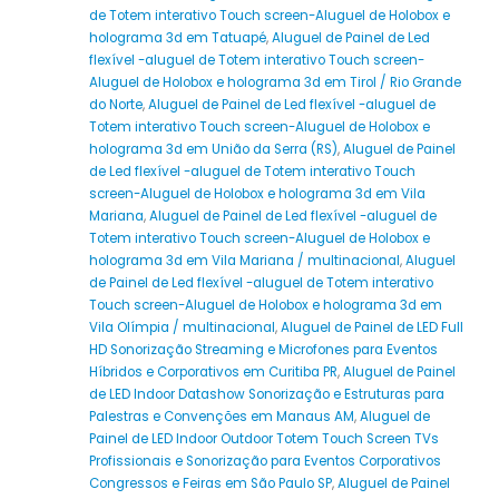
de Totem interativo Touch screen-Aluguel de Holobox e
holograma 3d em Tatuapé
,
Aluguel de Painel de Led
flexível -aluguel de Totem interativo Touch screen-
Aluguel de Holobox e holograma 3d em Tirol / Rio Grande
do Norte
,
Aluguel de Painel de Led flexível -aluguel de
Totem interativo Touch screen-Aluguel de Holobox e
holograma 3d em União da Serra (RS)
,
Aluguel de Painel
de Led flexível -aluguel de Totem interativo Touch
screen-Aluguel de Holobox e holograma 3d em Vila
Mariana
,
Aluguel de Painel de Led flexível -aluguel de
Totem interativo Touch screen-Aluguel de Holobox e
holograma 3d em Vila Mariana / multinacional
,
Aluguel
de Painel de Led flexível -aluguel de Totem interativo
Touch screen-Aluguel de Holobox e holograma 3d em
Vila Olímpia / multinacional
,
Aluguel de Painel de LED Full
HD Sonorização Streaming e Microfones para Eventos
Híbridos e Corporativos em Curitiba PR
,
Aluguel de Painel
de LED Indoor Datashow Sonorização e Estruturas para
Palestras e Convenções em Manaus AM
,
Aluguel de
Painel de LED Indoor Outdoor Totem Touch Screen TVs
Profissionais e Sonorização para Eventos Corporativos
Congressos e Feiras em São Paulo SP
,
Aluguel de Painel