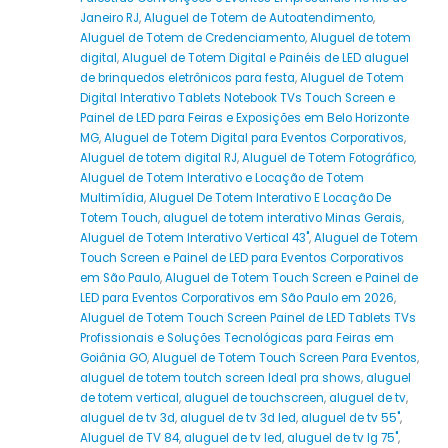
Janeiro RJ
,
Aluguel de Totem de Autoatendimento
,
Aluguel de Totem de Credenciamento
,
Aluguel de totem
digital
,
Aluguel de Totem Digital e Painéis de LED aluguel
de brinquedos eletrônicos para festa
,
Aluguel de Totem
Digital Interativo Tablets Notebook TVs Touch Screen e
Painel de LED para Feiras e Exposições em Belo Horizonte
MG
,
Aluguel de Totem Digital para Eventos Corporativos
,
Aluguel de totem digital RJ
,
Aluguel de Totem Fotográfico
,
Aluguel de Totem Interativo e Locação de Totem
Multimídia
,
Aluguel De Totem Interativo E Locação De
Totem Touch
,
aluguel de totem interativo Minas Gerais
,
Aluguel de Totem Interativo Vertical 43"
,
Aluguel de Totem
Touch Screen e Painel de LED para Eventos Corporativos
em São Paulo
,
Aluguel de Totem Touch Screen e Painel de
LED para Eventos Corporativos em São Paulo em 2026
,
Aluguel de Totem Touch Screen Painel de LED Tablets TVs
Profissionais e Soluções Tecnológicas para Feiras em
Goiânia GO
,
Aluguel de Totem Touch Screen Para Eventos
,
aluguel de totem toutch screen Ideal pra shows
,
aluguel
de totem vertical
,
aluguel de touchscreen
,
aluguel de tv
,
aluguel de tv 3d
,
aluguel de tv 3d led
,
aluguel de tv 55"
,
Aluguel de TV 84
,
aluguel de tv led
,
aluguel de tv lg 75"
,