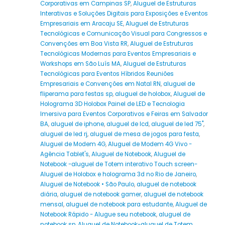
Corporativas em Campinas SP
,
Aluguel de Estruturas
Interativas e Soluções Digitais para Exposições e Eventos
Empresariais em Aracaju SE
,
Aluguel de Estruturas
Tecnológicas e Comunicação Visual para Congressos e
Convenções em Boa Vista RR
,
Aluguel de Estruturas
Tecnológicas Modernas para Eventos Empresariais e
Workshops em São Luís MA
,
Aluguel de Estruturas
Tecnológicas para Eventos Híbridos Reuniões
Empresariais e Convenções em Natal RN
,
aluguel de
fliperama para festas sp
,
aluguel de holobox
,
Aluguel de
Holograma 3D Holobox Painel de LED e Tecnologia
Imersiva para Eventos Corporativos e Feiras em Salvador
BA
,
aluguel de iphone
,
aluguel de lcd
,
aluguel de led 75"
,
aluguel de led rj
,
aluguel de mesa de jogos para festa
,
Aluguel de Modem 4G
,
Aluguel de Modem 4G Vivo -
Agência Tablet's
,
Aluguel de Notebook
,
Aluguel de
Notebook -aluguel de Totem interativo Touch screen-
Aluguel de Holobox e holograma 3d no Rio de Janeiro
,
Aluguel de Notebook • São Paulo
,
aluguel de notebook
diária
,
aluguel de notebook gamer
,
aluguel de notebook
mensal
,
aluguel de notebook para estudante
,
Aluguel de
Notebook Rápido - Alugue seu notebook
,
aluguel de
notebook sp
,
Aluguel de Notebook-aluguel de Totem