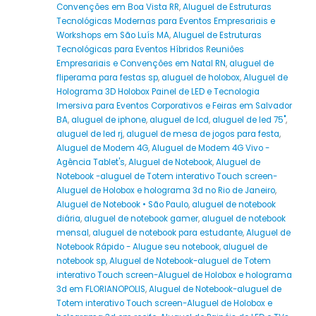
Convenções em Boa Vista RR
,
Aluguel de Estruturas
Tecnológicas Modernas para Eventos Empresariais e
Workshops em São Luís MA
,
Aluguel de Estruturas
Tecnológicas para Eventos Híbridos Reuniões
Empresariais e Convenções em Natal RN
,
aluguel de
fliperama para festas sp
,
aluguel de holobox
,
Aluguel de
Holograma 3D Holobox Painel de LED e Tecnologia
Imersiva para Eventos Corporativos e Feiras em Salvador
BA
,
aluguel de iphone
,
aluguel de lcd
,
aluguel de led 75"
,
aluguel de led rj
,
aluguel de mesa de jogos para festa
,
Aluguel de Modem 4G
,
Aluguel de Modem 4G Vivo -
Agência Tablet's
,
Aluguel de Notebook
,
Aluguel de
Notebook -aluguel de Totem interativo Touch screen-
Aluguel de Holobox e holograma 3d no Rio de Janeiro
,
Aluguel de Notebook • São Paulo
,
aluguel de notebook
diária
,
aluguel de notebook gamer
,
aluguel de notebook
mensal
,
aluguel de notebook para estudante
,
Aluguel de
Notebook Rápido - Alugue seu notebook
,
aluguel de
notebook sp
,
Aluguel de Notebook-aluguel de Totem
interativo Touch screen-Aluguel de Holobox e holograma
3d em FLORIANOPOLIS
,
Aluguel de Notebook-aluguel de
Totem interativo Touch screen-Aluguel de Holobox e