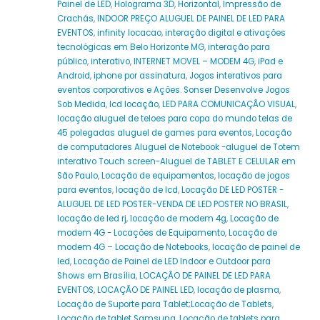
Painel de LED
,
Holograma 3D
,
Horizontal
,
Impressão de
Crachás
,
INDOOR PREÇO ALUGUEL DE PAINEL DE LED PARA
EVENTOS
,
infinity locacao
,
interação digital e ativações
tecnológicas em Belo Horizonte MG
,
interação para
público
,
interativo
,
INTERNET MOVEL – MODEM 4G
,
iPad e
Android
,
iphone por assinatura
,
Jogos interativos para
eventos corporativos e Ações. Sonser Desenvolve Jogos
Sob Medida
,
lcd locação
,
LED PARA COMUNICAÇÃO VISUAL
,
locação aluguel de teloes para copa do mundo telas de
45 polegadas aluguel de games para eventos
,
Locação
de computadores Aluguel de Notebook -aluguel de Totem
interativo Touch screen-Aluguel de TABLET E CELULAR em
São Paulo
,
Locação de equipamentos
,
locação de jogos
para eventos
,
locação de lcd
,
Locação DE LED POSTER -
ALUGUEL DE LED POSTER-VENDA DE LED POSTER NO BRASIL
,
locação de led rj
,
locação de modem 4g
,
Locação de
modem 4G - Locações de Equipamento
,
Locação de
modem 4G – Locação de Notebooks
,
locação de painel de
led
,
Locação de Painel de LED Indoor e Outdoor para
Shows em Brasília
,
LOCAÇÃO DE PAINEL DE LED PARA
EVENTOS
,
LOCAÇÃO DE PAINEL LED
,
locação de plasma
,
Locação de Suporte para Tablet;Locação de Tablets
,
Locação de tablet Samsung
,
Locação de tablets para