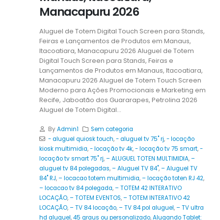
Manacapuru 2026
Aluguel de Totem Digital Touch Screen para Stands,
Feiras e Lançamentos de Produtos em Manaus,
Itacoatiara, Manacapuru 2026 Aluguel de Totem
Digital Touch Screen para Stands, Feiras e
Lançamentos de Produtos em Manaus, Itacoatiara,
Manacapuru 2026 Aluguel de Totem Touch Screen
Moderno para Ações Promocionais e Marketing em
Recife, Jaboatão dos Guararapes, Petrolina 2026
Aluguel de Totem Digital...
By
Admin1
Sem categoria
- aluguel quiosk touch
,
- aluguel tv 75" rj
,
- locação
kiosk multimidia
,
- locação tv 4k
,
- locação tv 75 smart
,
-
locação tv smart 75" rj
,
– ALUGUEL TOTEN MULTIMIDIA
,
–
aluguel tv 84 polegadas
,
– Aluguel TV 84"
,
– Aluguel TV
84" RJ
,
– locacao totem multimidia
,
– locação toten RJ 42
,
– locacao tv 84 polegada
,
– TOTEM 42 INTERATIVO
LOCAÇÃO
,
– TOTEM EVENTOS
,
– TOTEM INTERATIVO 42
LOCAÇÃO
,
– TV 84 locação
,
– TV 84 pol aluguel
,
– TV ultra
hd aluguel
,
45 graus ou personalizado
,
Alugando Tablet: