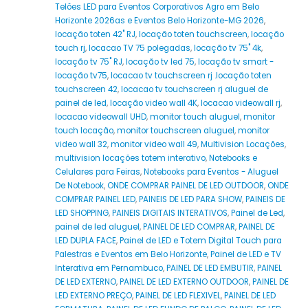
Telões LED para Eventos Corporativos Agro em Belo
Horizonte 2026as e Eventos Belo Horizonte-MG 2026
,
locação toten 42" RJ
,
locação toten touchscreen
,
locação
touch rj
,
locacao TV 75 polegadas
,
locação tv 75" 4k
,
locação tv 75" RJ
,
locação tv led 75
,
locação tv smart -
locação tv75
,
locacao tv touchscreen rj .locação toten
touchscreen 42
,
locacao tv touchscreen rj aluguel de
painel de led
,
locação video wall 4K
,
locacao videowall rj
,
locacao videowall UHD
,
monitor touch aluguel
,
monitor
touch locação
,
monitor touchscreen aluguel
,
monitor
video wall 32
,
monitor video wall 49
,
Multivision Locações
,
multivision locações totem interativo
,
Notebooks e
Celulares para Feiras
,
Notebooks para Eventos - Aluguel
De Notebook
,
ONDE COMPRAR PAINEL DE LED OUTDOOR
,
ONDE
COMPRAR PAINEL LED
,
PAINEIS DE LED PARA SHOW
,
PAINEIS DE
LED SHOPPING
,
PAINEIS DIGITAIS INTERATIVOS
,
Painel de Led
,
painel de led aluguel
,
PAINEL DE LED COMPRAR
,
PAINEL DE
LED DUPLA FACE
,
Painel de LED e Totem Digital Touch para
Palestras e Eventos em Belo Horizonte
,
Painel de LED e TV
Interativa em Pernambuco
,
PAINEL DE LED EMBUTIR
,
PAINEL
DE LED EXTERNO
,
PAINEL DE LED EXTERNO OUTDOOR
,
PAINEL DE
LED EXTERNO PREÇO
,
PAINEL DE LED FLEXIVEL
,
PAINEL DE LED