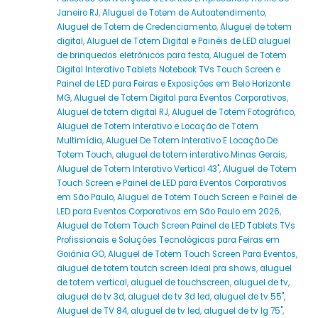
Janeiro RJ
,
Aluguel de Totem de Autoatendimento
,
Aluguel de Totem de Credenciamento
,
Aluguel de totem
digital
,
Aluguel de Totem Digital e Painéis de LED aluguel
de brinquedos eletrônicos para festa
,
Aluguel de Totem
Digital Interativo Tablets Notebook TVs Touch Screen e
Painel de LED para Feiras e Exposições em Belo Horizonte
MG
,
Aluguel de Totem Digital para Eventos Corporativos
,
Aluguel de totem digital RJ
,
Aluguel de Totem Fotográfico
,
Aluguel de Totem Interativo e Locação de Totem
Multimídia
,
Aluguel De Totem Interativo E Locação De
Totem Touch
,
aluguel de totem interativo Minas Gerais
,
Aluguel de Totem Interativo Vertical 43"
,
Aluguel de Totem
Touch Screen e Painel de LED para Eventos Corporativos
em São Paulo
,
Aluguel de Totem Touch Screen e Painel de
LED para Eventos Corporativos em São Paulo em 2026
,
Aluguel de Totem Touch Screen Painel de LED Tablets TVs
Profissionais e Soluções Tecnológicas para Feiras em
Goiânia GO
,
Aluguel de Totem Touch Screen Para Eventos
,
aluguel de totem toutch screen Ideal pra shows
,
aluguel
de totem vertical
,
aluguel de touchscreen
,
aluguel de tv
,
aluguel de tv 3d
,
aluguel de tv 3d led
,
aluguel de tv 55"
,
Aluguel de TV 84
,
aluguel de tv led
,
aluguel de tv lg 75"
,