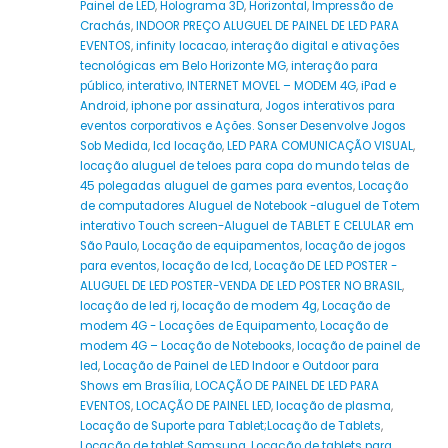
Painel de LED
,
Holograma 3D
,
Horizontal
,
Impressão de
Crachás
,
INDOOR PREÇO ALUGUEL DE PAINEL DE LED PARA
EVENTOS
,
infinity locacao
,
interação digital e ativações
tecnológicas em Belo Horizonte MG
,
interação para
público
,
interativo
,
INTERNET MOVEL – MODEM 4G
,
iPad e
Android
,
iphone por assinatura
,
Jogos interativos para
eventos corporativos e Ações. Sonser Desenvolve Jogos
Sob Medida
,
lcd locação
,
LED PARA COMUNICAÇÃO VISUAL
,
locação aluguel de teloes para copa do mundo telas de
45 polegadas aluguel de games para eventos
,
Locação
de computadores Aluguel de Notebook -aluguel de Totem
interativo Touch screen-Aluguel de TABLET E CELULAR em
São Paulo
,
Locação de equipamentos
,
locação de jogos
para eventos
,
locação de lcd
,
Locação DE LED POSTER -
ALUGUEL DE LED POSTER-VENDA DE LED POSTER NO BRASIL
,
locação de led rj
,
locação de modem 4g
,
Locação de
modem 4G - Locações de Equipamento
,
Locação de
modem 4G – Locação de Notebooks
,
locação de painel de
led
,
Locação de Painel de LED Indoor e Outdoor para
Shows em Brasília
,
LOCAÇÃO DE PAINEL DE LED PARA
EVENTOS
,
LOCAÇÃO DE PAINEL LED
,
locação de plasma
,
Locação de Suporte para Tablet;Locação de Tablets
,
Locação de tablet Samsung
,
Locação de tablets para