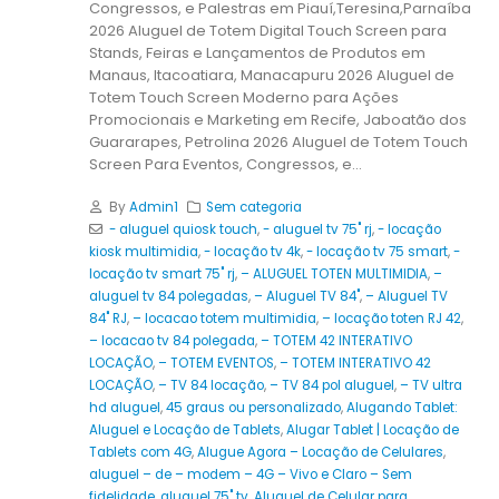
Congressos, e Palestras em Piauí,Teresina,Parnaíba
2026 Aluguel de Totem Digital Touch Screen para
Stands, Feiras e Lançamentos de Produtos em
Manaus, Itacoatiara, Manacapuru 2026 Aluguel de
Totem Touch Screen Moderno para Ações
Promocionais e Marketing em Recife, Jaboatão dos
Guararapes, Petrolina 2026 Aluguel de Totem Touch
Screen Para Eventos, Congressos, e...
By
Admin1
Sem categoria
- aluguel quiosk touch
,
- aluguel tv 75" rj
,
- locação
kiosk multimidia
,
- locação tv 4k
,
- locação tv 75 smart
,
-
locação tv smart 75" rj
,
– ALUGUEL TOTEN MULTIMIDIA
,
–
aluguel tv 84 polegadas
,
– Aluguel TV 84"
,
– Aluguel TV
84" RJ
,
– locacao totem multimidia
,
– locação toten RJ 42
,
– locacao tv 84 polegada
,
– TOTEM 42 INTERATIVO
LOCAÇÃO
,
– TOTEM EVENTOS
,
– TOTEM INTERATIVO 42
LOCAÇÃO
,
– TV 84 locação
,
– TV 84 pol aluguel
,
– TV ultra
hd aluguel
,
45 graus ou personalizado
,
Alugando Tablet:
Aluguel e Locação de Tablets
,
Alugar Tablet | Locação de
Tablets com 4G
,
Alugue Agora – Locação de Celulares
,
aluguel – de – modem – 4G – Vivo e Claro – Sem
fidelidade
,
aluguel 75" tv
,
Aluguel de Celular para