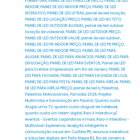
FORMATURA
,
PAINEL DE LED FUNDO DE PALCO
,
PAINEL DE LED
INDOOR
,
PAINEL DE LED INDOOR PREÇO
,
PAINEL DE LED
INTERATIVO
,
PAINEL DE LED LETRAS
,
painel de led locação
,
PAINEL DE LED LOCAÇÃO PREÇO
,
PAINEL DE LED NO TETO
,
PAINEL DE LED OUTDOOR ALUGUEL
,
painel de led outdoor
locação de videowall
,
PAINEL DE LED OUTDOOR PREÇO
,
PAINEL DE LED OUTDOOR VALOR
,
painel de led outdoor.
,
PAINEL DE LED P6 INDOOR PREÇO
,
PAINEL DE LED P6 PREÇO
,
PAINEL DE LED P8 INDOOR PREÇO
,
PAINEL DE LED PARA
ALUGAR
,
PAINEL DE LED PARA ANUNCIOS
,
PAINEL DE LED PARA
DIVULGAÇÃO
,
PAINEL DE LED PARA EVENTOS
,
Painel de LED
para Eventos Empresariais em Rio de Janeiro
,
PAINEL DE
LED PARA FACHADA
,
PAINEL DE LED PARA FACHADA DE LOJA
,
PAINEL DE LED PARA FESTA
,
PAINEL DE LED PARA IGREJA
,
PAINEL
DE LED PARA IGREJA PREÇO
,
painel de led rj
,
Palestras
,
Palestras Motivacionais
,
Parnaíba 2026
,
Projetor
Multimídia e Sonorização em Paraná
,
Quanto custa
Alugar uma TV
,
quanto custa aluguel de notebook
,
quanto custa um totem digital
,
Raio X Interativo p/
eventos - Eventos corporativos e mais
,
Raio-x Interativo -
Multivision Experience
,
recepção inteligente e
comunicação visual em Curitiba PR
,
recursos interativos
e soluções digitais em Porto Alegre RS
,
Rio de Janeiro e