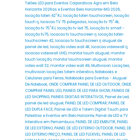
Telões LED para Eventos Corporativos Agro em Belo
Horizonte 2026as e Eventos Belo Horizonte-MG 2026
,
locação toten 42" RJ
,
locação toten touchscreen
,
locação
touch rj
,
locacao TV 75 polegadas
,
locação tv 75" 4k
,
locação tv 75" RJ
,
locação tv led 75
,
locação tv smart -
locação tv75
,
locacao tv touchscreen rj .locação toten
touchscreen 42
,
locacao tv touchscreen rj aluguel de
painel de led
,
locação video wall 4K
,
locacao videowall rj
,
locacao videowall UHD
,
monitor touch aluguel
,
monitor
touch locação
,
monitor touchscreen aluguel
,
monitor
video wall 32
,
monitor video wall 49
,
Multivision Locações
,
multivision locações totem interativo
,
Notebooks e
Celulares para Feiras
,
Notebooks para Eventos - Aluguel
De Notebook
,
ONDE COMPRAR PAINEL DE LED OUTDOOR
,
ONDE
COMPRAR PAINEL LED
,
PAINEIS DE LED PARA SHOW
,
PAINEIS DE
LED SHOPPING
,
PAINEIS DIGITAIS INTERATIVOS
,
Painel de Led
,
painel de led aluguel
,
PAINEL DE LED COMPRAR
,
PAINEL DE
LED DUPLA FACE
,
Painel de LED e Totem Digital Touch para
Palestras e Eventos em Belo Horizonte
,
Painel de LED e TV
Interativa em Pernambuco
,
PAINEL DE LED EMBUTIR
,
PAINEL
DE LED EXTERNO
,
PAINEL DE LED EXTERNO OUTDOOR
,
PAINEL DE
LED EXTERNO PREÇO
,
PAINEL DE LED FLEXIVEL
,
PAINEL DE LED