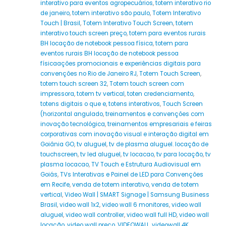
interativo para eventos agropecuários
,
totem interativo rio
de janeiro
,
totem interativo são paulo
,
Totem Interativo
Touch | Brasil
,
Totem Interativo Touch Screen
,
totem
interativo touch screen preço
,
totem para eventos rurais
BH locação de notebook pessoa física
,
totem para
eventos rurais BH locação de notebook pessoa
físicaações promocionais e experiências digitais para
convenções no Rio de Janeiro RJ
,
Totem Touch Screen
,
totem touch screen 32
,
Totem touch screen com
impressora
,
totem tv vertical
,
toten credenciamento
,
totens digitais o que e
,
totens interativos
,
Touch Screen
(horizontal angulado
,
treinamentos e convenções com
inovação tecnológica
,
treinamentos empresariais e feiras
corporativas com inovação visual e interação digital em
Goiânia GO
,
tv aluguel
,
tv de plasma aluguel. locação de
touchscreen
,
tv led aluguel
,
tv locacao
,
tv para locação
,
tv
plasma locacao
,
TV Touch e Estrutura Audiovisual em
Goiás
,
TVs Interativas e Painel de LED para Convenções
em Recife
,
venda de totem interativo
,
venda de totem
vertical
,
Video Wall | SMART Signage | Samsung Business
Brasil
,
video wall 1x2
,
video wall 6 monitores
,
video wall
aluguel
,
video wall controller
,
video wall full HD
,
video wall
locação
,
video wall preço
,
VIDEOWALL
,
videowall 4K