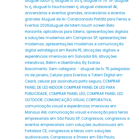
aluguel touch rj
,
aluguel tv 3d rj
,
aluguel tv 75" SP
,
aluguel
tv rj
,
aluguel tv touchscreen rj
,
aluguel videowall 4k
,
aniversários e eventos grandes
,
aniversários e eventos
grandes Aluguel de Ar-Condicionado Portátil para Feiras e
Eventos 2026aluguel de totem touch screen Belo
Horizonte
,
aplicativos para totens
,
apresentações digitais
e soluções modernas em Campinas SP
,
apresentações
modernas
,
apresentações modernas e comunicação
digital estratégica em Recife PE
,
ativações digitais e
experiências imersivas em Salvador BA
,
ativações
interativas
,
Betim e Uberlândia
,
By Esdras
Nascimento Sem categoria - aluguel de tv 75 polegadas
rio de janeiro
,
Celular para Eventos e Totem Digital em
Ceará
,
celular por assinatura porto seguro
,
COMPRAR
PAINEL DE LED INDOOR COMPRAR PAINEL DE LED PARA
PUBLICIDADE
,
COMPRAR PAINEL LED
,
COMPRAR PAINEL LED
OUTDOOR
,
COMUNICAÇÃO VISUAL CORPORATIVA
,
comunicação visual e experiências imersivas em
Manaus AM
,
comunicação visual e inovação para feiras
empresariais em São Paulo SP
,
Congressos
,
congressos e
eventos empresariais com soluções audiovisuais em
Fortaleza CE
,
congressos e feiras com soluções
audiovisuais
,
Congressos e Shows em São Paulo
,