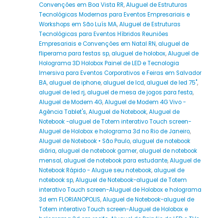
Convenções em Boa Vista RR
,
Aluguel de Estruturas
Tecnológicas Modernas para Eventos Empresariais e
Workshops em São Luís MA
,
Aluguel de Estruturas
Tecnológicas para Eventos Híbridos Reuniões
Empresariais e Convenções em Natal RN
,
aluguel de
fliperama para festas sp
,
aluguel de holobox
,
Aluguel de
Holograma 3D Holobox Painel de LED e Tecnologia
Imersiva para Eventos Corporativos e Feiras em Salvador
BA
,
aluguel de iphone
,
aluguel de lcd
,
aluguel de led 75"
,
aluguel de led rj
,
aluguel de mesa de jogos para festa
,
Aluguel de Modem 4G
,
Aluguel de Modem 4G Vivo -
Agência Tablet's
,
Aluguel de Notebook
,
Aluguel de
Notebook -aluguel de Totem interativo Touch screen-
Aluguel de Holobox e holograma 3d no Rio de Janeiro
,
Aluguel de Notebook • São Paulo
,
aluguel de notebook
diária
,
aluguel de notebook gamer
,
aluguel de notebook
mensal
,
aluguel de notebook para estudante
,
Aluguel de
Notebook Rápido - Alugue seu notebook
,
aluguel de
notebook sp
,
Aluguel de Notebook-aluguel de Totem
interativo Touch screen-Aluguel de Holobox e holograma
3d em FLORIANOPOLIS
,
Aluguel de Notebook-aluguel de
Totem interativo Touch screen-Aluguel de Holobox e