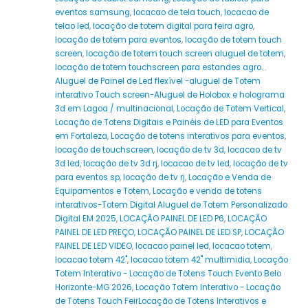
eventos samsung
,
locacao de tela touch
,
locacao de
telao led
,
locação de totem digital para feira agro
,
locação de totem para eventos
,
locação de totem touch
screen
,
locação de totem touch screen aluguel de totem
,
locação de totem touchscreen para estandes agro. .
Aluguel de Painel de Led flexível -aluguel de Totem
interativo Touch screen-Aluguel de Holobox e holograma
3d em Lagoa / multinacional
,
Locação de Totem Vertical
,
Locação de Totens Digitais e Painéis de LED para Eventos
em Fortaleza
,
Locação de totens interativos para eventos
,
locação de touchscreen
,
locação de tv 3d
,
locacao de tv
3d led
,
locação de tv 3d rj
,
locacao de tv led
,
locação de tv
para eventos sp
,
locação de tv rj
,
Locação e Venda de
Equipamentos e Totem
,
Locação e venda de totens
interativos-Totem Digital Aluguel de Totem Personalizado
Digital EM 2025
,
LOCAÇÃO PAINEL DE LED P6
,
LOCAÇÃO
PAINEL DE LED PREÇO
,
LOCAÇÃO PAINEL DE LED SP
,
LOCAÇÃO
PAINEL DE LED VIDEO
,
locacao painel led
,
locacao totem
,
locacao totem 42"
,
locacao totem 42" multimidia
,
Locação
Totem Interativo - Locação de Totens Touch Evento Belo
Horizonte-MG 2026
,
Locação Totem Interativo - Locação
de Totens Touch FeirLocação de Totens Interativos e