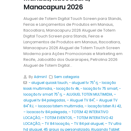
Manacapuru 2026
Aluguel de Totem Digital Touch Screen para Stands,
Feiras e Lançamentos de Produtos em Manaus,
Itacoatiara, Manacapuru 2026 Aluguel de Totem
Digital Touch Screen para Stands, Feiras e
Lançamentos de Produtos em Manaus, Itacoatiara,
Manacapuru 2026 Aluguel de Totem Touch Screen
Moderno para Ações Promocionais e Marketing em
Recife, Jaboatão dos Guararapes, Petrolina 2026
Aluguel de Totem Digital...
By
Admin1
Sem categoria
- aluguel quiosk touch
,
- aluguel tv 75" rj
,
- locação
kiosk multimidia
,
- locação tv 4k
,
- locação tv 75 smart
,
-
locação tv smart 75" rj
,
– ALUGUEL TOTEN MULTIMIDIA
,
–
aluguel tv 84 polegadas
,
– Aluguel TV 84"
,
– Aluguel TV
84" RJ
,
– locacao totem multimidia
,
– locação toten RJ 42
,
– locacao tv 84 polegada
,
– TOTEM 42 INTERATIVO
LOCAÇÃO
,
– TOTEM EVENTOS
,
– TOTEM INTERATIVO 42
LOCAÇÃO
,
– TV 84 locação
,
– TV 84 pol aluguel
,
– TV ultra
hd aluguel
,
45 graus ou personalizado
,
Alugando Tablet: