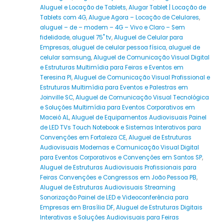
Aluguel e Locação de Tablets
,
Alugar Tablet | Locação de
Tablets com 4G
,
Alugue Agora – Locação de Celulares
,
aluguel – de – modem – 4G – Vivo e Claro – Sem
fidelidade
,
aluguel 75" tv
,
Aluguel de Celular para
Empresas
,
aluguel de celular pessoa física
,
aluguel de
celular samsung
,
Aluguel de Comunicação Visual Digital
e Estruturas Multimídia para Feiras e Eventos em
Teresina PI
,
Aluguel de Comunicação Visual Profissional e
Estruturas Multimídia para Eventos e Palestras em
Joinville SC
,
Aluguel de Comunicação Visual Tecnológica
e Soluções Multimídia para Eventos Corporativos em
Maceió AL
,
Aluguel de Equipamentos Audiovisuais Painel
de LED TVs Touch Notebook e Sistemas Interativos para
Convenções em Fortaleza CE
,
Aluguel de Estruturas
Audiovisuais Modernas e Comunicação Visual Digital
para Eventos Corporativos e Convenções em Santos SP
,
Aluguel de Estruturas Audiovisuais Profissionais para
Feiras Convenções e Congressos em João Pessoa PB
,
Aluguel de Estruturas Audiovisuais Streaming
Sonorização Painel de LED e Videoconferência para
Empresas em Brasília DF
,
Aluguel de Estruturas Digitais
Interativas e Soluções Audiovisuais para Feiras