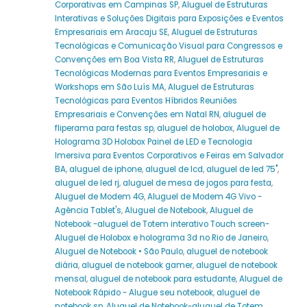
Corporativas em Campinas SP
,
Aluguel de Estruturas
Interativas e Soluções Digitais para Exposições e Eventos
Empresariais em Aracaju SE
,
Aluguel de Estruturas
Tecnológicas e Comunicação Visual para Congressos e
Convenções em Boa Vista RR
,
Aluguel de Estruturas
Tecnológicas Modernas para Eventos Empresariais e
Workshops em São Luís MA
,
Aluguel de Estruturas
Tecnológicas para Eventos Híbridos Reuniões
Empresariais e Convenções em Natal RN
,
aluguel de
fliperama para festas sp
,
aluguel de holobox
,
Aluguel de
Holograma 3D Holobox Painel de LED e Tecnologia
Imersiva para Eventos Corporativos e Feiras em Salvador
BA
,
aluguel de iphone
,
aluguel de lcd
,
aluguel de led 75"
,
aluguel de led rj
,
aluguel de mesa de jogos para festa
,
Aluguel de Modem 4G
,
Aluguel de Modem 4G Vivo -
Agência Tablet's
,
Aluguel de Notebook
,
Aluguel de
Notebook -aluguel de Totem interativo Touch screen-
Aluguel de Holobox e holograma 3d no Rio de Janeiro
,
Aluguel de Notebook • São Paulo
,
aluguel de notebook
diária
,
aluguel de notebook gamer
,
aluguel de notebook
mensal
,
aluguel de notebook para estudante
,
Aluguel de
Notebook Rápido - Alugue seu notebook
,
aluguel de
notebook sp
,
Aluguel de Notebook-aluguel de Totem