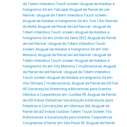
de Totem interativo Touch screen-Aluguel de Holobox e
holograma 3d em Tatuapé
,
Aluguel de Painel de Led
flexível -aluguel de Totem interativo Touch screen-
Aluguel de Holobox e holograma 3d em Tirol / Rio Grande
do Norte
,
Aluguel de Painel de Led flexível -aluguel de
Totem interativo Touch screen-Aluguel de Holobox e
holograma 3d em União da Serra (RS)
,
Aluguel de Painel
de Led flexível -aluguel de Totem interativo Touch
screen-Aluguel de Holobox e holograma 3d em Vila
Mariana
,
Aluguel de Painel de Led flexível -aluguel de
Totem interativo Touch screen-Aluguel de Holobox e
holograma 3d em Vila Mariana / multinacional
,
Aluguel
de Painel de Led flexível -aluguel de Totem interativo
Touch screen-Aluguel de Holobox e holograma 3d em
Vila Olímpia / multinacional
,
Aluguel de Painel de LED Full
HD Sonorização Streaming e Microfones para Eventos
Híbridos e Corporativos em Curitiba PR
,
Aluguel de Painel
de LED Indoor Datashow Sonorização e Estruturas para
Palestras e Convenções em Manaus AM
,
Aluguel de
Painel de LED Indoor Outdoor Totem Touch Screen TVs
Profissionais e Sonorização para Eventos Corporativos
Congressos e Feiras em São Paulo SP
,
Aluguel de Painel