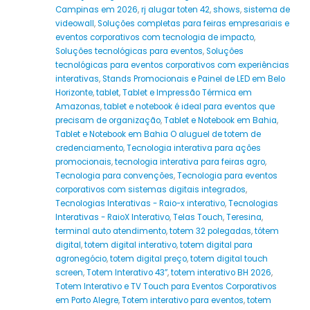
Campinas em 2026
,
rj alugar toten 42
,
shows
,
sistema de
videowall
,
Soluções completas para feiras empresariais e
eventos corporativos com tecnologia de impacto
,
Soluções tecnológicas para eventos
,
Soluções
tecnológicas para eventos corporativos com experiências
interativas
,
Stands Promocionais e Painel de LED em Belo
Horizonte
,
tablet
,
Tablet e Impressão Térmica em
Amazonas
,
tablet e notebook é ideal para eventos que
precisam de organização
,
Tablet e Notebook em Bahia
,
Tablet e Notebook em Bahia O aluguel de totem de
credenciamento
,
Tecnologia interativa para ações
promocionais
,
tecnologia interativa para feiras agro
,
Tecnologia para convenções
,
Tecnologia para eventos
corporativos com sistemas digitais integrados
,
Tecnologias Interativas - Raio-x interativo
,
Tecnologias
Interativas - RaioX Interativo
,
Telas Touch
,
Teresina
,
terminal auto atendimento
,
totem 32 polegadas
,
tótem
digital
,
totem digital interativo
,
totem digital para
agronegócio
,
totem digital preço
,
totem digital touch
screen
,
Totem Interativo 43”
,
totem interativo BH 2026
,
Totem Interativo e TV Touch para Eventos Corporativos
em Porto Alegre
,
Totem interativo para eventos
,
totem