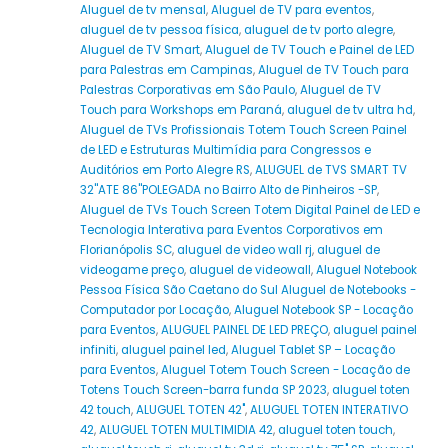
Aluguel de tv mensal
,
Aluguel de TV para eventos
,
aluguel de tv pessoa física
,
aluguel de tv porto alegre
,
Aluguel de TV Smart
,
Aluguel de TV Touch e Painel de LED
para Palestras em Campinas
,
Aluguel de TV Touch para
Palestras Corporativas em São Paulo
,
Aluguel de TV
Touch para Workshops em Paraná
,
aluguel de tv ultra hd
,
Aluguel de TVs Profissionais Totem Touch Screen Painel
de LED e Estruturas Multimídia para Congressos e
Auditórios em Porto Alegre RS
,
ALUGUEL de TVS SMART TV
32''ATE 86''POLEGADA no Bairro‎ Alto de Pinheiros‎ -SP
,
Aluguel de TVs Touch Screen Totem Digital Painel de LED e
Tecnologia Interativa para Eventos Corporativos em
Florianópolis SC
,
aluguel de video wall rj
,
aluguel de
videogame preço
,
aluguel de videowall
,
Aluguel Notebook
Pessoa Física São Caetano do Sul Aluguel de Notebooks -
Computador por Locação
,
Aluguel Notebook SP - Locação
para Eventos
,
ALUGUEL PAINEL DE LED PREÇO
,
aluguel painel
infiniti
,
aluguel painel led
,
Aluguel Tablet SP – Locação
para Eventos
,
Aluguel Totem Touch Screen - Locação de
Totens Touch Screen-barra funda SP 2023
,
aluguel toten
42 touch
,
ALUGUEL TOTEN 42"
,
ALUGUEL TOTEN INTERATIVO
42
,
ALUGUEL TOTEN MULTIMIDIA 42
,
aluguel toten touch
,