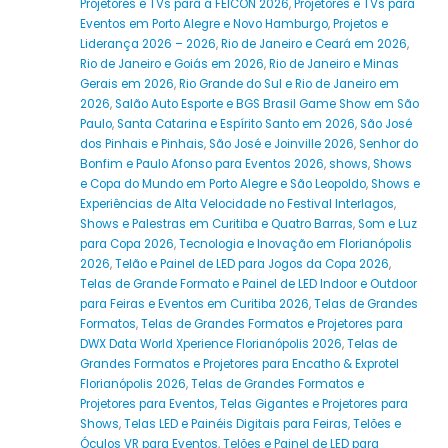
Projetores e TVs para a FEICON 2026
,
Projetores e TVs para
Eventos em Porto Alegre e Novo Hamburgo
,
Projetos e
Liderança 2026 – 2026
,
Rio de Janeiro e Ceará em 2026
,
Rio de Janeiro e Goiás em 2026
,
Rio de Janeiro e Minas
Gerais em 2026
,
Rio Grande do Sul e Rio de Janeiro em
2026
,
Salão Auto Esporte e BGS Brasil Game Show em São
Paulo
,
Santa Catarina e Espírito Santo em 2026
,
São José
dos Pinhais e Pinhais
,
São José e Joinville 2026
,
Senhor do
Bonfim e Paulo Afonso para Eventos 2026
,
shows
,
Shows
e Copa do Mundo em Porto Alegre e São Leopoldo
,
Shows e
Experiências de Alta Velocidade no Festival Interlagos
,
Shows e Palestras em Curitiba e Quatro Barras
,
Som e Luz
para Copa 2026
,
Tecnologia e Inovação em Florianópolis
2026
,
Telão e Painel de LED para Jogos da Copa 2026
,
Telas de Grande Formato e Painel de LED Indoor e Outdoor
para Feiras e Eventos em Curitiba 2026
,
Telas de Grandes
Formatos
,
Telas de Grandes Formatos e Projetores para
DWX Data World Xperience Florianópolis 2026
,
Telas de
Grandes Formatos e Projetores para Encatho & Exprotel
Florianópolis 2026
,
Telas de Grandes Formatos e
Projetores para Eventos
,
Telas Gigantes e Projetores para
Shows
,
Telas LED e Painéis Digitais para Feiras
,
Telões e
Óculos VR para Eventos
,
Telões e Painel de LED para