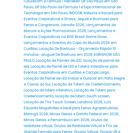
Futurecom e Fórmula 1 Heineken GP São Paulo em São
Paulo
,
GP São Paulo de Fórmula 1 e Expo Internacional de
Tecnologia em São Paulo
,
INDOOR
,
Itabuna e Itacaré para
Eventos Corporativos e Shows
,
Jequié e Brumado para
Feiras e Congressos
,
Joinville 2026
,
Lançamentos de
Marcas e Ações Promocionais 2026
,
Lançamentos e
Eventos Corporativos na BGS Brasil Game Show
,
Lançamentos e Eventos da Copa do Mundo 2026 em
Curitiba
,
Locação De Boxtruss - Orçamento Rápido 10
minutos- aluguel De Boxtruss em 2026 AGRISHOW SÃO
PAULO
,
Locação de Painéis de LED
,
locação de painel de
led
,
Locação de Painel de LED e Totens Interativos para
Eventos Corporativos em Curitiba e Campo Largo
,
Locação de Painel de LED Indoor e Outdoor em Porto Alegre
e Caxias do Sul
,
Locação de Totem de Credenciamento
,
Locação de totem interativo
,
Locação de Totem para
Credenciamento
,
locação de totem touch screen
,
Locação de TVs Touch Screen
,
Londrina 2026
,
Luís
Eduardo Magalhães e Irecê para Feiras Agropecuárias
,
Maringá 2026
,
Minas Gerais e Distrito Federal em 2026
,
Minas Gerais e Pernambuco em 2026
,
óculos de
realidade virtual
,
Óculos de Realidade Virtual e TVs de
Grande Formato para Feiras
,
Óculos Virtual
,
Óculos VR e