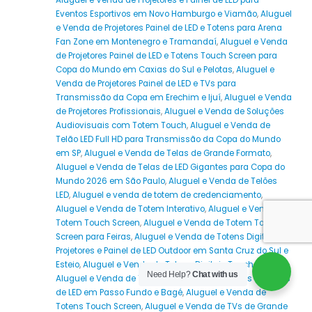
Eventos Esportivos em Novo Hamburgo e Viamão
,
Aluguel
e Venda de Projetores Painel de LED e Totens para Arena
Fan Zone em Montenegro e Tramandaí
,
Aluguel e Venda
de Projetores Painel de LED e Totens Touch Screen para
Copa do Mundo em Caxias do Sul e Pelotas
,
Aluguel e
Venda de Projetores Painel de LED e TVs para
Transmissão da Copa em Erechim e Ijuí
,
Aluguel e Venda
de Projetores Profissionais
,
Aluguel e Venda de Soluções
Audiovisuais com Totem Touch
,
Aluguel e Venda de
Telão LED Full HD para Transmissão da Copa do Mundo
em SP
,
Aluguel e Venda de Telas de Grande Formato
,
Aluguel e Venda de Telas de LED Gigantes para Copa do
Mundo 2026 em São Paulo
,
Aluguel e Venda de Telões
LED
,
Aluguel e venda de totem de credenciamento
,
Aluguel e Venda de Totem Interativo
,
Aluguel e Venda de
Totem Touch Screen
,
Aluguel e Venda de Totem Touch
Screen para Feiras
,
Aluguel e Venda de Totens Digitais
Projetores e Painel de LED Outdoor em Santa Cruz do Sul e
Esteio
,
Aluguel e Venda de Totens Digitais Touch Screen
,
Need Help?
Chat with us
Aluguel e Venda de Totens Interativos Projetores e Painéis
de LED em Passo Fundo e Bagé
,
Aluguel e Venda de
Totens Touch Screen
,
Aluguel e Venda de TVs de Grande