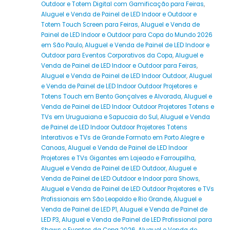
Outdoor e Totem Digital com Gamificação para Feiras
,
Aluguel e Venda de Painel de LED Indoor e Outdoor e
Totem Touch Screen para Feiras
,
Aluguel e Venda de
Painel de LED Indoor e Outdoor para Copa do Mundo 2026
em São Paulo
,
Aluguel e Venda de Painel de LED Indoor e
Outdoor para Eventos Corporativos da Copa
,
Aluguel e
Venda de Painel de LED Indoor e Outdoor para Feiras
,
Aluguel e Venda de Painel de LED Indoor Outdoor
,
Aluguel
e Venda de Painel de LED Indoor Outdoor Projetores e
Totens Touch em Bento Gonçalves e Alvorada
,
Aluguel e
Venda de Painel de LED Indoor Outdoor Projetores Totens e
TVs em Uruguaiana e Sapucaia do Sul
,
Aluguel e Venda
de Painel de LED Indoor Outdoor Projetores Totens
Interativos e TVs de Grande Formato em Porto Alegre e
Canoas
,
Aluguel e Venda de Painel de LED Indoor
Projetores e TVs Gigantes em Lajeado e Farroupilha
,
Aluguel e Venda de Painel de LED Outdoor
,
Aluguel e
Venda de Painel de LED Outdoor e Indoor para Shows
,
Aluguel e Venda de Painel de LED Outdoor Projetores e TVs
Profissionais em São Leopoldo e Rio Grande
,
Aluguel e
Venda de Painel de LED P1
,
Aluguel e Venda de Painel de
LED P3
,
Aluguel e Venda de Painel de LED Profissional para