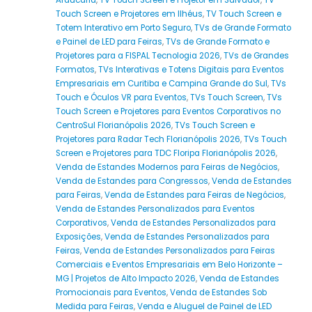
Araucária
,
TV Touch Screen e Projetor em Salvador
,
TV
Touch Screen e Projetores em Ilhéus
,
TV Touch Screen e
Totem Interativo em Porto Seguro
,
TVs de Grande Formato
e Painel de LED para Feiras
,
TVs de Grande Formato e
Projetores para a FISPAL Tecnologia 2026
,
TVs de Grandes
Formatos
,
TVs Interativas e Totens Digitais para Eventos
Empresariais em Curitiba e Campina Grande do Sul
,
TVs
Touch e Óculos VR para Eventos
,
TVs Touch Screen
,
TVs
Touch Screen e Projetores para Eventos Corporativos no
CentroSul Florianópolis 2026
,
TVs Touch Screen e
Projetores para Radar Tech Florianópolis 2026
,
TVs Touch
Screen e Projetores para TDC Floripa Florianópolis 2026
,
Venda de Estandes Modernos para Feiras de Negócios
,
Venda de Estandes para Congressos
,
Venda de Estandes
para Feiras
,
Venda de Estandes para Feiras de Negócios
,
Venda de Estandes Personalizados para Eventos
Corporativos
,
Venda de Estandes Personalizados para
Exposições
,
Venda de Estandes Personalizados para
Feiras
,
Venda de Estandes Personalizados para Feiras
Comerciais e Eventos Empresariais em Belo Horizonte –
MG | Projetos de Alto Impacto 2026
,
Venda de Estandes
Promocionais para Eventos
,
Venda de Estandes Sob
Medida para Feiras
,
Venda e Aluguel de Painel de LED