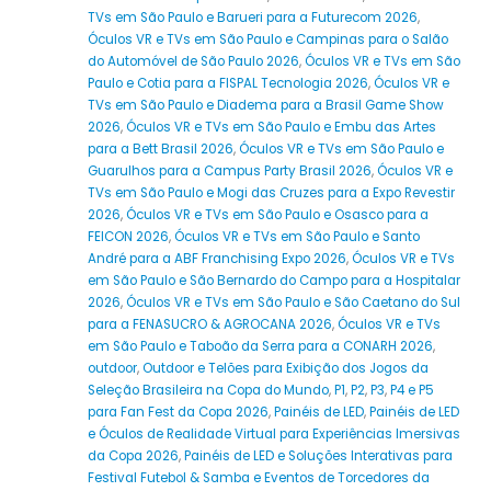
TVs em São Paulo e Barueri para a Futurecom 2026
,
Óculos VR e TVs em São Paulo e Campinas para o Salão
do Automóvel de São Paulo 2026
,
Óculos VR e TVs em São
Paulo e Cotia para a FISPAL Tecnologia 2026
,
Óculos VR e
TVs em São Paulo e Diadema para a Brasil Game Show
2026
,
Óculos VR e TVs em São Paulo e Embu das Artes
para a Bett Brasil 2026
,
Óculos VR e TVs em São Paulo e
Guarulhos para a Campus Party Brasil 2026
,
Óculos VR e
TVs em São Paulo e Mogi das Cruzes para a Expo Revestir
2026
,
Óculos VR e TVs em São Paulo e Osasco para a
FEICON 2026
,
Óculos VR e TVs em São Paulo e Santo
André para a ABF Franchising Expo 2026
,
Óculos VR e TVs
em São Paulo e São Bernardo do Campo para a Hospitalar
2026
,
Óculos VR e TVs em São Paulo e São Caetano do Sul
para a FENASUCRO & AGROCANA 2026
,
Óculos VR e TVs
em São Paulo e Taboão da Serra para a CONARH 2026
,
outdoor
,
Outdoor e Telões para Exibição dos Jogos da
Seleção Brasileira na Copa do Mundo
,
P1
,
P2
,
P3
,
P4 e P5
para Fan Fest da Copa 2026
,
Painéis de LED
,
Painéis de LED
e Óculos de Realidade Virtual para Experiências Imersivas
da Copa 2026
,
Painéis de LED e Soluções Interativas para
Festival Futebol & Samba e Eventos de Torcedores da