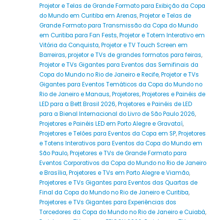
Projetor e Telas de Grande Formato para Exibição da Copa
do Mundo em Curitiba em Arenas
,
Projetor e Telas de
Grande Formato para Transmissão da Copa do Mundo
em Curitiba para Fan Fests
,
Projetor e Totem Interativo em
Vitória da Conquista
,
Projetor e TV Touch Screen em
Barreiras
,
projetor e TVs de grandes formatos para feiras
,
Projetor e TVs Gigantes para Eventos das Semifinais da
Copa do Mundo no Rio de Janeiro e Recife
,
Projetor e TVs
Gigantes para Eventos Temáticos da Copa do Mundo no
Rio de Janeiro e Manaus
,
Projetores
,
Projetores e Painéis de
LED para a Bett Brasil 2026
,
Projetores e Painéis de LED
para a Bienal Internacional do Livro de São Paulo 2026
,
Projetores e Painéis LED em Porto Alegre e Gravataí
,
Projetores e Telões para Eventos da Copa em SP
,
Projetores
e Totens Interativos para Eventos da Copa do Mundo em
São Paulo
,
Projetores e TVs de Grande Formato para
Eventos Corporativos da Copa do Mundo no Rio de Janeiro
e Brasília
,
Projetores e TVs em Porto Alegre e Viamão
,
Projetores e TVs Gigantes para Eventos das Quartas de
Final da Copa do Mundo no Rio de Janeiro e Curitiba
,
Projetores e TVs Gigantes para Experiências dos
Torcedores da Copa do Mundo no Rio de Janeiro e Cuiabá
,