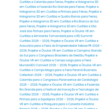
Curitiba e Colombo para Feiras
,
Projetor e Holograma 3D
em Curitiba e Fazenda Rio Grande para Feiras
,
Projetor e
Holograma 3D em Curitiba e Pinhais para Feiras
,
Projetor e
Holograma 3D em Curitiba e Quatro Barras para Feiras
,
Projetor e Holograma 3D em Curitiba e Rio Branco do Sul
para Feiras
,
Projetor e Holograma 3D em Curitiba e São
José dos Pinhais para Feiras
,
Projetor e Óculos VR em
Curitiba e Almirante Tamandaré para o RD Summit
Curitiba 2026 – 2026
,
Projetor e Óculos VR em Curitiba e
Araucária para a Feira do Empreendedor Sebrae PR 2026 –
2026
,
Projetor e Óculos VR em Curitiba e Campina Grande
do Sul para o Congresso Brasileiro de Gestão
,
Projetor e
Óculos VR em Curitiba e Campo Largo para a Feira
MundoGEO Connect 2026 – 2026
,
Projetor e Óculos VR em
Curitiba e Campo Magro para a Feira Paraná Business
Collection 2026 – 2026
,
Projetor e Óculos VR em Curitiba e
Colombo para o Congresso Paranaense de Cardiologia
2026 – 2026
,
Projetor e Óculos VR em Curitiba e Fazenda
Rio Grande para o Festival de Inovação e Tecnologia de
Curitiba 2026 – 2026
,
Projetor e Óculos VR em Curitiba e
Pinhais para a ExpoApras 2026 – 2026
,
Projetor e Óculos
VR em Curitiba e Piraquara para o Conecta Indústria