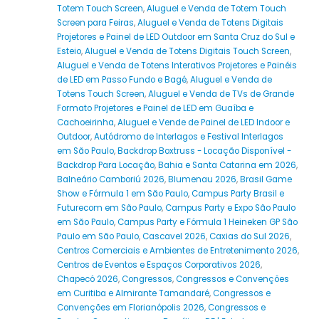
Totem Touch Screen
,
Aluguel e Venda de Totem Touch
Screen para Feiras
,
Aluguel e Venda de Totens Digitais
Projetores e Painel de LED Outdoor em Santa Cruz do Sul e
Esteio
,
Aluguel e Venda de Totens Digitais Touch Screen
,
Aluguel e Venda de Totens Interativos Projetores e Painéis
de LED em Passo Fundo e Bagé
,
Aluguel e Venda de
Totens Touch Screen
,
Aluguel e Venda de TVs de Grande
Formato Projetores e Painel de LED em Guaíba e
Cachoeirinha
,
Aluguel e Vende de Painel de LED Indoor e
Outdoor
,
Autódromo de Interlagos e Festival Interlagos
em São Paulo
,
Backdrop Boxtruss - Locação Disponível -
Backdrop Para Locação
,
Bahia e Santa Catarina em 2026
,
Balneário Camboriú 2026
,
Blumenau 2026
,
Brasil Game
Show e Fórmula 1 em São Paulo
,
Campus Party Brasil e
Futurecom em São Paulo
,
Campus Party e Expo São Paulo
em São Paulo
,
Campus Party e Fórmula 1 Heineken GP São
Paulo em São Paulo
,
Cascavel 2026
,
Caxias do Sul 2026
,
Centros Comerciais e Ambientes de Entretenimento 2026
,
Centros de Eventos e Espaços Corporativos 2026
,
Chapecó 2026
,
Congressos
,
Congressos e Convenções
em Curitiba e Almirante Tamandaré
,
Congressos e
Convenções em Florianópolis 2026
,
Congressos e