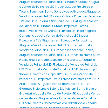
Aluguel e Venda de Painel de LED Indoor Outdoor
,
Aluguel
e Venda de Painel de LED Indoor Outdoor Projetores e
Totens Touch em Bento Gonçalves e Alvorada
,
Aluguel e
Venda de Painel de LED Indoor Outdoor Projetores Totens e
TVs em Uruguaiana e Sapucaia do Sul
,
Aluguel e Venda
de Painel de LED Indoor Outdoor Projetores Totens
Interativos e TVs de Grande Formato em Porto Alegre e
Canoas
,
Aluguel e Venda de Painel de LED Indoor
Projetores e TVs Gigantes em Lajeado e Farroupilha
,
Aluguel e Venda de Painel de LED Outdoor
,
Aluguel e
Venda de Painel de LED Outdoor e Indoor para Shows
,
Aluguel e Venda de Painel de LED Outdoor Projetores e TVs
Profissionais em São Leopoldo e Rio Grande
,
Aluguel e
Venda de Painel de LED P1
,
Aluguel e Venda de Painel de
LED P3
,
Aluguel e Venda de Painel de LED Profissional para
Shows e Eventos da Copa 2026
,
Aluguel e Venda de
Painel de LED Projetores TVs e Totens Interativos em Cruz
Alta e Torres
,
Aluguel e Venda de Painel de LED TVs
Gigantes Projetores e Totens Digitais em Santa Maria e
Gravataí
,
Aluguel e Venda de Projetor 4K
,
Aluguel e Venda
de Projetores
,
Aluguel e Venda de Projetores e Painel de
LED para Eventos Corporativos em Carazinho e Vacaria
,
Aluguel e Venda de Projetores e Painel de LED para