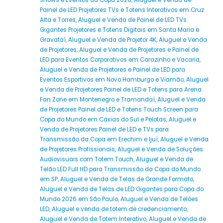
Shows e Eventos da Copa 2026
,
Aluguel e Venda de
Painel de LED Projetores TVs e Totens Interativos em Cruz
Alta e Torres
,
Aluguel e Venda de Painel de LED TVs
Gigantes Projetores e Totens Digitais em Santa Maria e
Gravataí
,
Aluguel e Venda de Projetor 4K
,
Aluguel e Venda
de Projetores
,
Aluguel e Venda de Projetores e Painel de
LED para Eventos Corporativos em Carazinho e Vacaria
,
Aluguel e Venda de Projetores e Painel de LED para
Eventos Esportivos em Novo Hamburgo e Viamão
,
Aluguel
e Venda de Projetores Painel de LED e Totens para Arena
Fan Zone em Montenegro e Tramandaí
,
Aluguel e Venda
de Projetores Painel de LED e Totens Touch Screen para
Copa do Mundo em Caxias do Sul e Pelotas
,
Aluguel e
Venda de Projetores Painel de LED e TVs para
Transmissão da Copa em Erechim e Ijuí
,
Aluguel e Venda
de Projetores Profissionais
,
Aluguel e Venda de Soluções
Audiovisuais com Totem Touch
,
Aluguel e Venda de
Telão LED Full HD para Transmissão da Copa do Mundo
em SP
,
Aluguel e Venda de Telas de Grande Formato
,
Aluguel e Venda de Telas de LED Gigantes para Copa do
Mundo 2026 em São Paulo
,
Aluguel e Venda de Telões
LED
,
Aluguel e venda de totem de credenciamento
,
Aluguel e Venda de Totem Interativo
,
Aluguel e Venda de