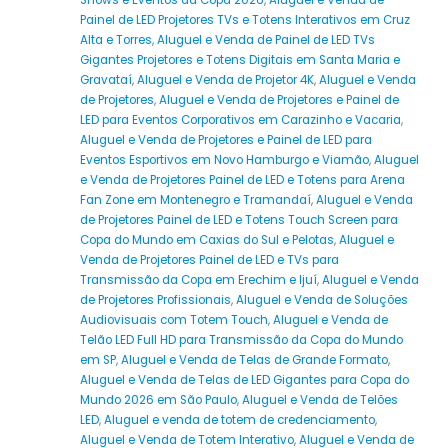
Shows e Eventos da Copa 2026
,
Aluguel e Venda de
Painel de LED Projetores TVs e Totens Interativos em Cruz
Alta e Torres
,
Aluguel e Venda de Painel de LED TVs
Gigantes Projetores e Totens Digitais em Santa Maria e
Gravataí
,
Aluguel e Venda de Projetor 4K
,
Aluguel e Venda
de Projetores
,
Aluguel e Venda de Projetores e Painel de
LED para Eventos Corporativos em Carazinho e Vacaria
,
Aluguel e Venda de Projetores e Painel de LED para
Eventos Esportivos em Novo Hamburgo e Viamão
,
Aluguel
e Venda de Projetores Painel de LED e Totens para Arena
Fan Zone em Montenegro e Tramandaí
,
Aluguel e Venda
de Projetores Painel de LED e Totens Touch Screen para
Copa do Mundo em Caxias do Sul e Pelotas
,
Aluguel e
Venda de Projetores Painel de LED e TVs para
Transmissão da Copa em Erechim e Ijuí
,
Aluguel e Venda
de Projetores Profissionais
,
Aluguel e Venda de Soluções
Audiovisuais com Totem Touch
,
Aluguel e Venda de
Telão LED Full HD para Transmissão da Copa do Mundo
em SP
,
Aluguel e Venda de Telas de Grande Formato
,
Aluguel e Venda de Telas de LED Gigantes para Copa do
Mundo 2026 em São Paulo
,
Aluguel e Venda de Telões
LED
,
Aluguel e venda de totem de credenciamento
,
Aluguel e Venda de Totem Interativo
,
Aluguel e Venda de