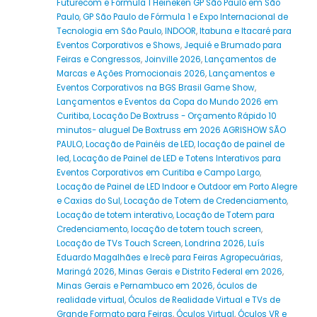
Futurecom e Fórmula 1 Heineken GP São Paulo em São
Paulo
,
GP São Paulo de Fórmula 1 e Expo Internacional de
Tecnologia em São Paulo
,
INDOOR
,
Itabuna e Itacaré para
Eventos Corporativos e Shows
,
Jequié e Brumado para
Feiras e Congressos
,
Joinville 2026
,
Lançamentos de
Marcas e Ações Promocionais 2026
,
Lançamentos e
Eventos Corporativos na BGS Brasil Game Show
,
Lançamentos e Eventos da Copa do Mundo 2026 em
Curitiba
,
Locação De Boxtruss - Orçamento Rápido 10
minutos- aluguel De Boxtruss em 2026 AGRISHOW SÃO
PAULO
,
Locação de Painéis de LED
,
locação de painel de
led
,
Locação de Painel de LED e Totens Interativos para
Eventos Corporativos em Curitiba e Campo Largo
,
Locação de Painel de LED Indoor e Outdoor em Porto Alegre
e Caxias do Sul
,
Locação de Totem de Credenciamento
,
Locação de totem interativo
,
Locação de Totem para
Credenciamento
,
locação de totem touch screen
,
Locação de TVs Touch Screen
,
Londrina 2026
,
Luís
Eduardo Magalhães e Irecê para Feiras Agropecuárias
,
Maringá 2026
,
Minas Gerais e Distrito Federal em 2026
,
Minas Gerais e Pernambuco em 2026
,
óculos de
realidade virtual
,
Óculos de Realidade Virtual e TVs de
Grande Formato para Feiras
,
Óculos Virtual
,
Óculos VR e