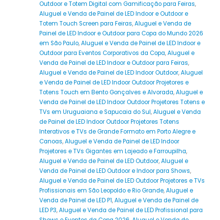
Outdoor e Totem Digital com Gamificação para Feiras
,
Aluguel e Venda de Painel de LED Indoor e Outdoor e
Totem Touch Screen para Feiras
,
Aluguel e Venda de
Painel de LED Indoor e Outdoor para Copa do Mundo 2026
em São Paulo
,
Aluguel e Venda de Painel de LED Indoor e
Outdoor para Eventos Corporativos da Copa
,
Aluguel e
Venda de Painel de LED Indoor e Outdoor para Feiras
,
Aluguel e Venda de Painel de LED Indoor Outdoor
,
Aluguel
e Venda de Painel de LED Indoor Outdoor Projetores e
Totens Touch em Bento Gonçalves e Alvorada
,
Aluguel e
Venda de Painel de LED Indoor Outdoor Projetores Totens e
TVs em Uruguaiana e Sapucaia do Sul
,
Aluguel e Venda
de Painel de LED Indoor Outdoor Projetores Totens
Interativos e TVs de Grande Formato em Porto Alegre e
Canoas
,
Aluguel e Venda de Painel de LED Indoor
Projetores e TVs Gigantes em Lajeado e Farroupilha
,
Aluguel e Venda de Painel de LED Outdoor
,
Aluguel e
Venda de Painel de LED Outdoor e Indoor para Shows
,
Aluguel e Venda de Painel de LED Outdoor Projetores e TVs
Profissionais em São Leopoldo e Rio Grande
,
Aluguel e
Venda de Painel de LED P1
,
Aluguel e Venda de Painel de
LED P3
,
Aluguel e Venda de Painel de LED Profissional para