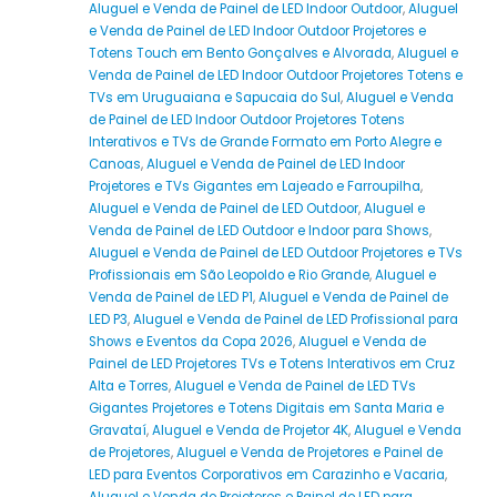
Aluguel e Venda de Painel de LED Indoor Outdoor
,
Aluguel
e Venda de Painel de LED Indoor Outdoor Projetores e
Totens Touch em Bento Gonçalves e Alvorada
,
Aluguel e
Venda de Painel de LED Indoor Outdoor Projetores Totens e
TVs em Uruguaiana e Sapucaia do Sul
,
Aluguel e Venda
de Painel de LED Indoor Outdoor Projetores Totens
Interativos e TVs de Grande Formato em Porto Alegre e
Canoas
,
Aluguel e Venda de Painel de LED Indoor
Projetores e TVs Gigantes em Lajeado e Farroupilha
,
Aluguel e Venda de Painel de LED Outdoor
,
Aluguel e
Venda de Painel de LED Outdoor e Indoor para Shows
,
Aluguel e Venda de Painel de LED Outdoor Projetores e TVs
Profissionais em São Leopoldo e Rio Grande
,
Aluguel e
Venda de Painel de LED P1
,
Aluguel e Venda de Painel de
LED P3
,
Aluguel e Venda de Painel de LED Profissional para
Shows e Eventos da Copa 2026
,
Aluguel e Venda de
Painel de LED Projetores TVs e Totens Interativos em Cruz
Alta e Torres
,
Aluguel e Venda de Painel de LED TVs
Gigantes Projetores e Totens Digitais em Santa Maria e
Gravataí
,
Aluguel e Venda de Projetor 4K
,
Aluguel e Venda
de Projetores
,
Aluguel e Venda de Projetores e Painel de
LED para Eventos Corporativos em Carazinho e Vacaria
,
Aluguel e Venda de Projetores e Painel de LED para