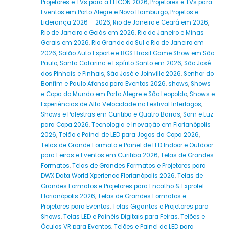
Projetores e TVs para a FEICON 2026
,
Projetores e TVs para
Eventos em Porto Alegre e Novo Hamburgo
,
Projetos e
Liderança 2026 – 2026
,
Rio de Janeiro e Ceará em 2026
,
Rio de Janeiro e Goiás em 2026
,
Rio de Janeiro e Minas
Gerais em 2026
,
Rio Grande do Sul e Rio de Janeiro em
2026
,
Salão Auto Esporte e BGS Brasil Game Show em São
Paulo
,
Santa Catarina e Espírito Santo em 2026
,
São José
dos Pinhais e Pinhais
,
São José e Joinville 2026
,
Senhor do
Bonfim e Paulo Afonso para Eventos 2026
,
shows
,
Shows
e Copa do Mundo em Porto Alegre e São Leopoldo
,
Shows e
Experiências de Alta Velocidade no Festival Interlagos
,
Shows e Palestras em Curitiba e Quatro Barras
,
Som e Luz
para Copa 2026
,
Tecnologia e Inovação em Florianópolis
2026
,
Telão e Painel de LED para Jogos da Copa 2026
,
Telas de Grande Formato e Painel de LED Indoor e Outdoor
para Feiras e Eventos em Curitiba 2026
,
Telas de Grandes
Formatos
,
Telas de Grandes Formatos e Projetores para
DWX Data World Xperience Florianópolis 2026
,
Telas de
Grandes Formatos e Projetores para Encatho & Exprotel
Florianópolis 2026
,
Telas de Grandes Formatos e
Projetores para Eventos
,
Telas Gigantes e Projetores para
Shows
,
Telas LED e Painéis Digitais para Feiras
,
Telões e
Óculos VR para Eventos
,
Telões e Painel de LED para