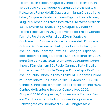
Totem Touch Screen
,
Aluguel e Venda de Totem Touch
Screen para Feiras
,
Aluguel e Venda de Totens Digitais
Projetores e Painel de LED Outdoor em Santa Cruz do Sul e
Esteio
,
Aluguel e Venda de Totens Digitais Touch Screen
,
Aluguel e Venda de Totens Interativos Projetores e Painéis
de LED em Passo Fundo e Bagé
,
Aluguel e Venda de
Totens Touch Screen
,
Aluguel e Venda de TVs de Grande
Formato Projetores e Painel de LED em Guaíba e
Cachoeirinha
,
Aluguel e Vende de Painel de LED Indoor e
Outdoor
,
Autódromo de Interlagos e Festival Interlagos
em São Paulo
,
Backdrop Boxtruss - Locação Disponível -
Backdrop Para Locação
,
Bahia e Santa Catarina em 2026
,
Balneário Camboriú 2026
,
Blumenau 2026
,
Brasil Game
Show e Fórmula 1 em São Paulo
,
Campus Party Brasil e
Futurecom em São Paulo
,
Campus Party e Expo São Paulo
em São Paulo
,
Campus Party e Fórmula 1 Heineken GP São
Paulo em São Paulo
,
Cascavel 2026
,
Caxias do Sul 2026
,
Centros Comerciais e Ambientes de Entretenimento 2026
,
Centros de Eventos e Espaços Corporativos 2026
,
Chapecó 2026
,
Congressos
,
Congressos e Convenções
em Curitiba e Almirante Tamandaré
,
Congressos e
Convenções em Florianópolis 2026
,
Congressos e