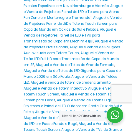
Eventos Esportivos em Novo Hamburgo e Viamão
,
Aluguel
e Venda de Projetores Painel de LED e Totens para Arena
Fan Zone em Montenegro e Tramandaí
,
Aluguel e Venda
de Projetores Painel de LED e Totens Touch Screen para
Copa do Mundo em Caxias do Sul e Pelotas
,
Aluguel e
Venda de Projetores Painel de LED e TVs para
Transmissão da Copa em Erechim e Ijuí
,
Aluguel e Venda
de Projetores Profissionais
,
Aluguel e Venda de Soluções
Audiovisuais com Totem Touch
,
Aluguel e Venda de
Telão LED Full HD para Transmissão da Copa do Mundo
em SP
,
Aluguel e Venda de Telas de Grande Formato
,
Aluguel e Venda de Telas de LED Gigantes para Copa do
Mundo 2026 em São Paulo
,
Aluguel e Venda de Telões
LED
,
Aluguel e venda de totem de credenciamento
,
Aluguel e Venda de Totem Interativo
,
Aluguel e Venda de
Totem Touch Screen
,
Aluguel e Venda de Totem Touch
Screen para Feiras
,
Aluguel e Venda de Totens Digitais
Projetores e Painel de LED Outdoor em Santa Cruz do Sul e
Esteio
,
Aluguel e Venda de Totens Digitais Touch Screen
,
Need Help?
Chat with us
Aluguel e Venda de Totens Interativos Projetores e Painéis
de LED em Passo Fundo e Bagé
,
Aluguel e Venda de
Totens Touch Screen
,
Aluguel e Venda de TVs de Grande