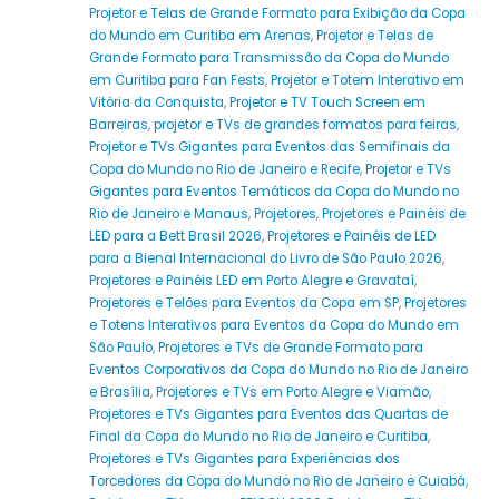
Projetor e Telas de Grande Formato para Exibição da Copa
do Mundo em Curitiba em Arenas
,
Projetor e Telas de
Grande Formato para Transmissão da Copa do Mundo
em Curitiba para Fan Fests
,
Projetor e Totem Interativo em
Vitória da Conquista
,
Projetor e TV Touch Screen em
Barreiras
,
projetor e TVs de grandes formatos para feiras
,
Projetor e TVs Gigantes para Eventos das Semifinais da
Copa do Mundo no Rio de Janeiro e Recife
,
Projetor e TVs
Gigantes para Eventos Temáticos da Copa do Mundo no
Rio de Janeiro e Manaus
,
Projetores
,
Projetores e Painéis de
LED para a Bett Brasil 2026
,
Projetores e Painéis de LED
para a Bienal Internacional do Livro de São Paulo 2026
,
Projetores e Painéis LED em Porto Alegre e Gravataí
,
Projetores e Telões para Eventos da Copa em SP
,
Projetores
e Totens Interativos para Eventos da Copa do Mundo em
São Paulo
,
Projetores e TVs de Grande Formato para
Eventos Corporativos da Copa do Mundo no Rio de Janeiro
e Brasília
,
Projetores e TVs em Porto Alegre e Viamão
,
Projetores e TVs Gigantes para Eventos das Quartas de
Final da Copa do Mundo no Rio de Janeiro e Curitiba
,
Projetores e TVs Gigantes para Experiências dos
Torcedores da Copa do Mundo no Rio de Janeiro e Cuiabá
,