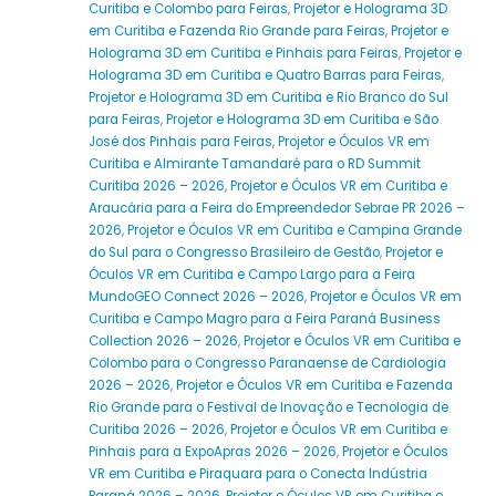
Curitiba e Colombo para Feiras
,
Projetor e Holograma 3D
em Curitiba e Fazenda Rio Grande para Feiras
,
Projetor e
Holograma 3D em Curitiba e Pinhais para Feiras
,
Projetor e
Holograma 3D em Curitiba e Quatro Barras para Feiras
,
Projetor e Holograma 3D em Curitiba e Rio Branco do Sul
para Feiras
,
Projetor e Holograma 3D em Curitiba e São
José dos Pinhais para Feiras
,
Projetor e Óculos VR em
Curitiba e Almirante Tamandaré para o RD Summit
Curitiba 2026 – 2026
,
Projetor e Óculos VR em Curitiba e
Araucária para a Feira do Empreendedor Sebrae PR 2026 –
2026
,
Projetor e Óculos VR em Curitiba e Campina Grande
do Sul para o Congresso Brasileiro de Gestão
,
Projetor e
Óculos VR em Curitiba e Campo Largo para a Feira
MundoGEO Connect 2026 – 2026
,
Projetor e Óculos VR em
Curitiba e Campo Magro para a Feira Paraná Business
Collection 2026 – 2026
,
Projetor e Óculos VR em Curitiba e
Colombo para o Congresso Paranaense de Cardiologia
2026 – 2026
,
Projetor e Óculos VR em Curitiba e Fazenda
Rio Grande para o Festival de Inovação e Tecnologia de
Curitiba 2026 – 2026
,
Projetor e Óculos VR em Curitiba e
Pinhais para a ExpoApras 2026 – 2026
,
Projetor e Óculos
VR em Curitiba e Piraquara para o Conecta Indústria