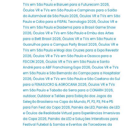
TVs em São Paulo e Barueri para a Futurecom 2026
,
Óculos VR e TVs em São Paulo e Campinas para o Salão
do Automóvel de São Paulo 2026
,
Óculos VR e TVs em São
Paulo e Cotia para a FISPAL Tecnologia 2026
,
Óculos VR e
TVs em São Paulo e Diadema para a Brasil Game Show
2026
,
Óculos VR e TVs em São Paulo e Embu das Artes
para a Bett Brasil 2026
,
Óculos VR e TVs em São Paulo e
Guarulhos para a Campus Party Brasil 2026
,
Óculos VR e
TVs em São Paulo e Mogi das Cruzes para a Expo Revestir
2026
,
Óculos VR e TVs em São Paulo e Osasco para a
FEICON 2026
,
Óculos VR e TVs em São Paulo e Santo
André para a ABF Franchising Expo 2026
,
Óculos VR e TVs
em São Paulo e São Bernardo do Campo para a Hospitalar
2026
,
Óculos VR e TVs em São Paulo e São Caetano do Sul
para a FENASUCRO & AGROCANA 2026
,
Óculos VR e TVs
em São Paulo e Taboão da Serra para a CONARH 2026
,
outdoor
,
Outdoor e Telões para Exibição dos Jogos da
Seleção Brasileira na Copa do Mundo
,
P1
,
P2
,
P3
,
P4 e P5
para Fan Fest da Copa 2026
,
Painéis de LED
,
Painéis de LED
e Óculos de Realidade Virtual para Experiências Imersivas
da Copa 2026
,
Painéis de LED e Soluções Interativas para
Festival Futebol & Samba e Eventos de Torcedores da