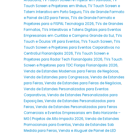
Araucária
,
TV Touch Screen e Projetor em Salvador
,
TV
Touch Screen e Projetores em Ilhéus
,
TV Touch Screen e
Totem Interativo em Porto Seguro
,
TVs de Grande Formato
e Painel de LED para Feiras
,
TVs de Grande Formato e
Projetores para a FISPAL Tecnologia 2026
,
TVs de Grandes
Formatos
,
TVs Interativas e Totens Digitais para Eventos
Empresariais em Curitiba e Campina Grande do Sul
,
TVs
Touch e Óculos VR para Eventos
,
TVs Touch Screen
,
TVs
Touch Screen e Projetores para Eventos Corporativos no
CentroSul Florianópolis 2026
,
TVs Touch Screen e
Projetores para Radar Tech Florianópolis 2026
,
TVs Touch
Screen e Projetores para TDC Floripa Florianópolis 2026
,
Venda de Estandes Modernos para Feiras de Negócios
,
Venda de Estandes para Congressos
,
Venda de Estandes
para Feiras
,
Venda de Estandes para Feiras de Negócios
,
Venda de Estandes Personalizados para Eventos
Corporativos
,
Venda de Estandes Personalizados para
Exposições
,
Venda de Estandes Personalizados para
Feiras
,
Venda de Estandes Personalizados para Feiras
Comerciais e Eventos Empresariais em Belo Horizonte –
MG | Projetos de Alto Impacto 2026
,
Venda de Estandes
Promocionais para Eventos
,
Venda de Estandes Sob
Medida para Feiras
,
Venda e Aluguel de Painel de LED