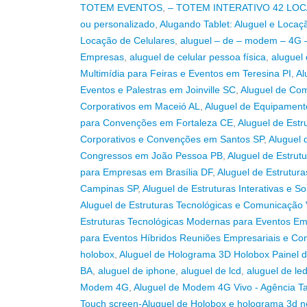
TOTEM EVENTOS
,
– TOTEM INTERATIVO 42 LO
ou personalizado
,
Alugando Tablet: Aluguel e Locaç
Locação de Celulares
,
aluguel – de – modem – 4G –
Empresas
,
aluguel de celular pessoa física
,
aluguel
Multimídia para Feiras e Eventos em Teresina PI
,
Al
Eventos e Palestras em Joinville SC
,
Aluguel de Com
Corporativos em Maceió AL
,
Aluguel de Equipamento
para Convenções em Fortaleza CE
,
Aluguel de Estr
Corporativos e Convenções em Santos SP
,
Aluguel 
Congressos em João Pessoa PB
,
Aluguel de Estrut
para Empresas em Brasília DF
,
Aluguel de Estrutura
Campinas SP
,
Aluguel de Estruturas Interativas e 
Aluguel de Estruturas Tecnológicas e Comunicação
Estruturas Tecnológicas Modernas para Eventos E
para Eventos Híbridos Reuniões Empresariais e C
holobox
,
Aluguel de Holograma 3D Holobox Painel d
BA
,
aluguel de iphone
,
aluguel de lcd
,
aluguel de le
Modem 4G
,
Aluguel de Modem 4G Vivo - Agência Ta
Touch screen-Aluguel de Holobox e holograma 3d n