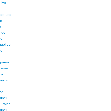
tivo
 -
 de Led
de
e
l de
de
guel de
lo
,
ograma
grama
x e
reen-
Led
ainel
e Painel
ainel