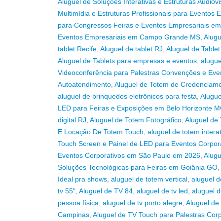
Aluguel de Soluções Interativas e Estruturas Audio
Multimídia e Estruturas Profissionais para Evento
para Congressos Feiras e Eventos Empresariais e
Eventos Empresariais em Campo Grande MS
,
Alugu
tablet Recife
,
Aluguel de tablet RJ
,
Aluguel de Table
Aluguel de Tablets para empresas e eventos
,
alugue
Videoconferência para Palestras Convenções e Even
Autoatendimento
,
Aluguel de Totem de Credenciam
aluguel de brinquedos eletrônicos para festa
,
Alugue
LED para Feiras e Exposições em Belo Horizonte 
digital RJ
,
Aluguel de Totem Fotográfico
,
Aluguel de 
E Locação De Totem Touch
,
aluguel de totem intera
Touch Screen e Painel de LED para Eventos Corpor
Eventos Corporativos em São Paulo em 2026
,
Alugu
Soluções Tecnológicas para Feiras em Goiânia GO
,
Ideal pra shows
,
aluguel de totem vertical
,
aluguel 
tv 55"
,
Aluguel de TV 84
,
aluguel de tv led
,
aluguel d
pessoa física
,
aluguel de tv porto alegre
,
Aluguel de
Campinas
,
Aluguel de TV Touch para Palestras Cor