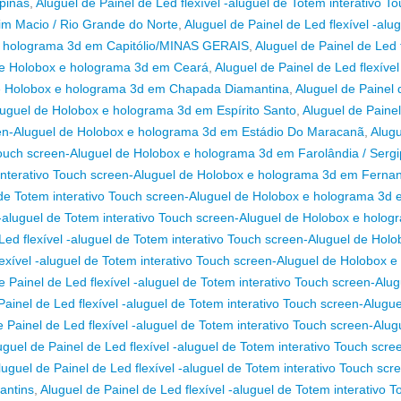
pinas
,
Aluguel de Painel de Led flexível -aluguel de Totem interativo T
m Macio / Rio Grande do Norte
,
Aluguel de Painel de Led flexível -alu
 e holograma 3d em Capitólio/MINAS GERAIS
,
Aluguel de Painel de Led f
 de Holobox e holograma 3d em Ceará
,
Aluguel de Painel de Led flexível
 de Holobox e holograma 3d em Chapada Diamantina
,
Aluguel de Painel
Aluguel de Holobox e holograma 3d em Espírito Santo
,
Aluguel de Paine
creen-Aluguel de Holobox e holograma 3d em Estádio Do Maracanã
,
Alugu
o Touch screen-Aluguel de Holobox e holograma 3d em Farolândia / Serg
m interativo Touch screen-Aluguel de Holobox e holograma 3d em Fern
l de Totem interativo Touch screen-Aluguel de Holobox e holograma 3d
l -aluguel de Totem interativo Touch screen-Aluguel de Holobox e holo
Led flexível -aluguel de Totem interativo Touch screen-Aluguel de Holo
lexível -aluguel de Totem interativo Touch screen-Aluguel de Holobox e
e Painel de Led flexível -aluguel de Totem interativo Touch screen-Alug
Painel de Led flexível -aluguel de Totem interativo Touch screen-Alugue
e Painel de Led flexível -aluguel de Totem interativo Touch screen-Alug
uguel de Painel de Led flexível -aluguel de Totem interativo Touch scre
luguel de Painel de Led flexível -aluguel de Totem interativo Touch scr
antins
,
Aluguel de Painel de Led flexível -aluguel de Totem interativo T