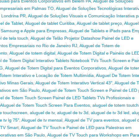
visuais para Eventos Corporativos em Belém PA
,
Aluguel de Soluções
s Empresariais em Palmas TO
,
Aluguel de Soluções Tecnológicas Interati
m Londrina PR
,
Aluguel de Soluções Visuais e Comunicação Interativa p
el de Tablet
,
Aluguel de tablet Curitiba
,
Aluguel de tablet preço
,
Aluguel
t Samsung e Apple para Empresas
,
Aluguel de Tablets e iPads para E
l de tela touch
,
Aluguel de Telão Projetor Datashow Painel de LED e
tos Empresariais no Rio de Janeiro RJ
,
Aluguel de Totem de
ento
,
Aluguel de totem digital
,
Aluguel de Totem Digital e Painéis de LE
l de Totem Digital Interativo Tablets Notebook TVs Touch Screen e Pai
MG
,
Aluguel de Totem Digital para Eventos Corporativos
,
Aluguel de tot
Totem Interativo e Locação de Totem Multimídia
,
Aluguel De Totem Inte
tivo Minas Gerais
,
Aluguel de Totem Interativo Vertical 43"
,
Aluguel de 
ativos em São Paulo
,
Aluguel de Totem Touch Screen e Painel de LED 
el de Totem Touch Screen Painel de LED Tablets TVs Profissionais e
Aluguel de Totem Touch Screen Para Eventos
,
aluguel de totem toutc
de touchscreen
,
aluguel de tv
,
aluguel de tv 3d
,
aluguel de tv 3d led
,
alu
e tv lg 75"
,
Aluguel de tv mensal
,
Aluguel de TV para eventos
,
aluguel 
 TV Smart
,
Aluguel de TV Touch e Painel de LED para Palestras em
porativas em São Paulo
,
Aluguel de TV Touch para Workshops em Par