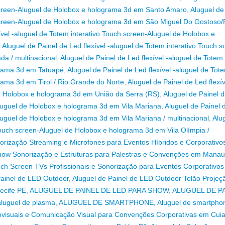
h screen-Aluguel de Holobox e holograma 3d em Santo Amaro
,
Aluguel de
h screen-Aluguel de Holobox e holograma 3d em São Miguel Do Gostoso
ível -aluguel de Totem interativo Touch screen-Aluguel de Holobox e
,
Aluguel de Painel de Led flexível -aluguel de Totem interativo Touch s
a / multinacional
,
Aluguel de Painel de Led flexível -aluguel de Totem
grama 3d em Tatuapé
,
Aluguel de Painel de Led flexível -aluguel de Tot
rama 3d em Tirol / Rio Grande do Norte
,
Aluguel de Painel de Led flexív
de Holobox e holograma 3d em União da Serra (RS)
,
Aluguel de Painel 
-Aluguel de Holobox e holograma 3d em Vila Mariana
,
Aluguel de Painel 
Aluguel de Holobox e holograma 3d em Vila Mariana / multinacional
,
Alu
 Touch screen-Aluguel de Holobox e holograma 3d em Vila Olímpia /
orização Streaming e Microfones para Eventos Híbridos e Corporativ
show Sonorização e Estruturas para Palestras e Convenções em Mana
ch Screen TVs Profissionais e Sonorização para Eventos Corporativos
Painel de LED Outdoor
,
Aluguel de Painel de LED Outdoor Telão Projeç
ecife PE
,
ALUGUEL DE PAINEL DE LED PARA SHOW
,
ALUGUEL DE P
aluguel de plasma
,
ALUGUEL DE SMARTPHONE
,
Aluguel de smartpho
ovisuais e Comunicação Visual para Convenções Corporativas em Cui