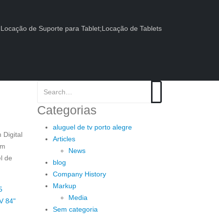
-
Locação de Suporte para Tablet;Locação de Tablets
Categorias
aluguel de tv porto alegre
Digital
Articles
em
News
l de
blog
Company History
Markup
5
Media
V 84"
Sem categoria