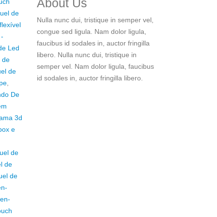
About Us
ouch
guel de
Nulla nunc dui, tristique in semper vel,
lexível
congue sed ligula. Nam dolor ligula,
 -
faucibus id sodales in, auctor fringilla
 de Led
libero. Nulla nunc dui, tristique in
l de
semper vel. Nam dolor ligula, faucibus
el de
id sodales in, auctor fringilla libero.
ipe
,
ando De
 em
grama 3d
box e
uel de
l de
uel de
en-
een-
ouch