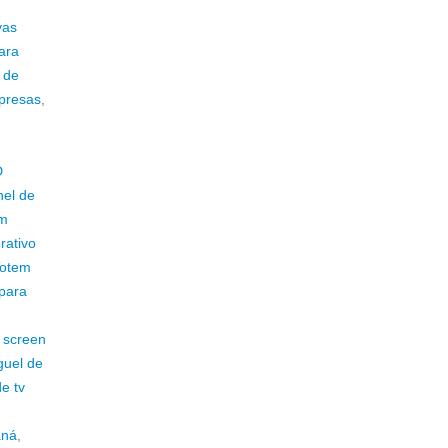
vas
ara
 de
mpresas
,
D
nel de
em
rativo
Totem
para
h screen
guel de
de tv
aná
,