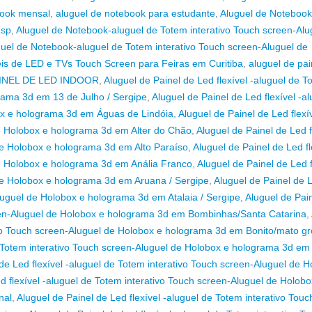
book mensal
,
aluguel de notebook para estudante
,
Aluguel de Notebook
 sp
,
Aluguel de Notebook-aluguel de Totem interativo Touch screen-Alu
uel de Notebook-aluguel de Totem interativo Touch screen-Aluguel de
éis de LED e TVs Touch Screen para Feiras em Curitiba
,
aluguel de pai
INEL DE LED INDOOR
,
Aluguel de Painel de Led flexível -aluguel de T
rama 3d em 13 de Julho / Sergipe
,
Aluguel de Painel de Led flexível -al
ox e holograma 3d em Águas de Lindóia
,
Aluguel de Painel de Led flexív
de Holobox e holograma 3d em Alter do Chão
,
Aluguel de Painel de Led f
de Holobox e holograma 3d em Alto Paraíso
,
Aluguel de Painel de Led fl
de Holobox e holograma 3d em Anália Franco
,
Aluguel de Painel de Led f
 de Holobox e holograma 3d em Aruana / Sergipe
,
Aluguel de Painel de 
Aluguel de Holobox e holograma 3d em Atalaia / Sergipe
,
Aluguel de Pai
creen-Aluguel de Holobox e holograma 3d em Bombinhas/Santa Catarina
,
tivo Touch screen-Aluguel de Holobox e holograma 3d em Bonito/mato g
de Totem interativo Touch screen-Aluguel de Holobox e holograma 3d em
de Led flexível -aluguel de Totem interativo Touch screen-Aluguel de 
d flexível -aluguel de Totem interativo Touch screen-Aluguel de Holobo
nal
,
Aluguel de Painel de Led flexível -aluguel de Totem interativo Touc