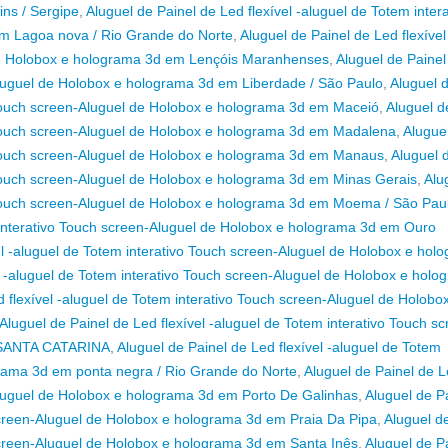
ns / Sergipe
,
Aluguel de Painel de Led flexível -aluguel de Totem intera
m Lagoa nova / Rio Grande do Norte
,
Aluguel de Painel de Led flexível
 de Holobox e holograma 3d em Lençóis Maranhenses
,
Aluguel de Painel
-Aluguel de Holobox e holograma 3d em Liberdade / São Paulo
,
Aluguel 
o Touch screen-Aluguel de Holobox e holograma 3d em Maceió
,
Aluguel d
o Touch screen-Aluguel de Holobox e holograma 3d em Madalena
,
Alugue
vo Touch screen-Aluguel de Holobox e holograma 3d em Manaus
,
Aluguel 
o Touch screen-Aluguel de Holobox e holograma 3d em Minas Gerais
,
Alu
vo Touch screen-Aluguel de Holobox e holograma 3d em Moema / São Pau
m interativo Touch screen-Aluguel de Holobox e holograma 3d em Ouro
el -aluguel de Totem interativo Touch screen-Aluguel de Holobox e hol
el -aluguel de Totem interativo Touch screen-Aluguel de Holobox e holo
d flexível -aluguel de Totem interativo Touch screen-Aluguel de Holobo
Aluguel de Painel de Led flexível -aluguel de Totem interativo Touch sc
/SANTA CATARINA
,
Aluguel de Painel de Led flexível -aluguel de Totem
grama 3d em ponta negra / Rio Grande do Norte
,
Aluguel de Painel de 
-Aluguel de Holobox e holograma 3d em Porto De Galinhas
,
Aluguel de P
 screen-Aluguel de Holobox e holograma 3d em Praia Da Pipa
,
Aluguel d
 screen-Aluguel de Holobox e holograma 3d em Santa Inês
,
Aluguel de P