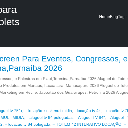
para
Home
Blog
Tag 
blets
creen Para Eventos, Congressos, e
ina,Parnaíba 2026
essos, e Palestras em Piauí,Teresina,Parnaíba 2026 Aluguel de Totem 
e Produtos em Manaus, Itacoatiara, Manacapuru 2026 Aluguel de Tot
arketing em Recife, Jaboatão dos Guararapes, Petrolina 2026 Alugue
uguel tv 75" rj
,
- locação kiosk multimidia
,
- locação tv 4k
,
- locação tv 7
 MULTIMIDIA
,
– aluguel tv 84 polegadas
,
– Aluguel TV 84"
,
– Aluguel T
42
,
– locacao tv 84 polegada
,
– TOTEM 42 INTERATIVO LOCAÇÃO
,
–