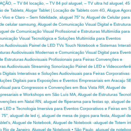
CAÇÃO
,
– TV 84 locação
,
– TV 84 pol aluguel
,
– TV ultra hd aluguel
,
45
ão de Tablets
,
Alugar Tablet | Locação de Tablets com 4G
,
Alugue Agor
 Vivo e Claro – Sem fidelidade
,
aluguel 75" tv
,
Aluguel de Celular para
 de celular samsung
,
Aluguel de Comunicação Visual Digital e Estrutura
uguel de Comunicação Visual Profissional e Estruturas Multimídia para
unicação Visual Tecnológica e Soluções Multimídia para Eventos
s Audiovisuais Painel de LED TVs Touch Notebook e Sistemas Interat
uturas Audiovisuais Modernas e Comunicação Visual Digital para Event
de Estruturas Audiovisuais Profissionais para Feiras Convenções e
uras Audiovisuais Streaming Sonorização Painel de LED e Videoconferê
s Digitais Interativas e Soluções Audiovisuais para Feiras Corporativas
Soluções Digitais para Exposições e Eventos Empresariais em Aracaju S
 Visual para Congressos e Convenções em Boa Vista RR
,
Aluguel de
mpresariais e Workshops em São Luís MA
,
Aluguel de Estruturas Tecno
onvenções em Natal RN
,
aluguel de fliperama para festas sp
,
aluguel de
e LED e Tecnologia Imersiva para Eventos Corporativos e Feiras em S
d 75"
,
aluguel de led rj
,
aluguel de mesa de jogos para festa
,
Aluguel de
blet's
,
Aluguel de Notebook
,
Aluguel de Notebook -aluguel de Totem int
o Rio de Janeiro
,
Aluguel de Notebook • São Paulo
,
aluguel de notebo