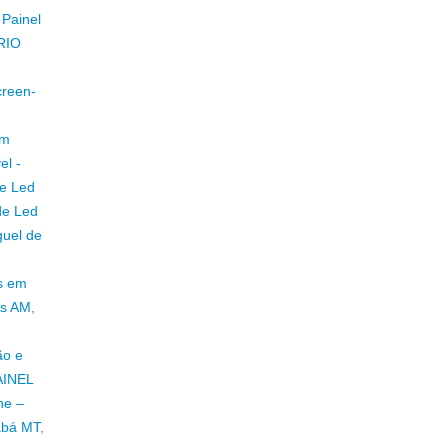
 Painel
/RIO
creen-
em
el -
de Led
de Led
guel de
os em
us AM
,
ão e
AINEL
ne –
abá MT
,