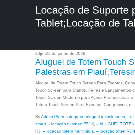
Locação de Suporte 
Tablet;Locação de Ta
23
jun
23 de junho de 2026
Aluguel de Totem Touch S
Palestras em Piauí,Teres
Aluguel de Totem Touch Screen Para Eventos, Congr
Touch Screen para Stands, Feiras e Lançamentos d
Touch Screen Moderno para Ações Promocionais e M
Totem Touch Screen Para Eventos, Congressos, e...
By
Admin1
Sem categoria
- aluguel quiosk touch
,
- al
smart
,
- locação tv smart 75" rj
,
– ALUGUEL TOTEN
RJ
,
– locacao totem multimidia
,
– locação toten RJ 