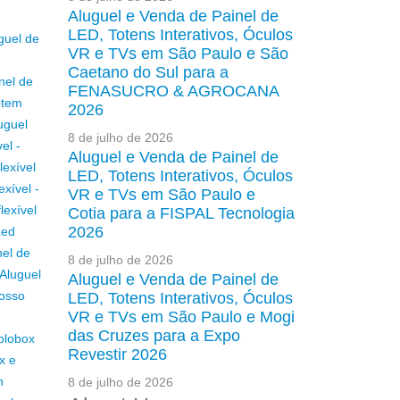
Aluguel e Venda de Painel de
LED, Totens Interativos, Óculos
guel de
VR e TVs em São Paulo e São
Caetano do Sul para a
nel de
FENASUCRO & AGROCANA
otem
2026
uguel
8 de julho de 2026
el -
Aluguel e Venda de Painel de
lexível
LED, Totens Interativos, Óculos
exível -
VR e TVs em São Paulo e
lexível
Cotia para a FISPAL Tecnologia
2026
Led
nel de
8 de julho de 2026
Aluguel
Aluguel e Venda de Painel de
rosso
LED, Totens Interativos, Óculos
VR e TVs em São Paulo e Mogi
das Cruzes para a Expo
Holobox
Revestir 2026
x e
h
8 de julho de 2026