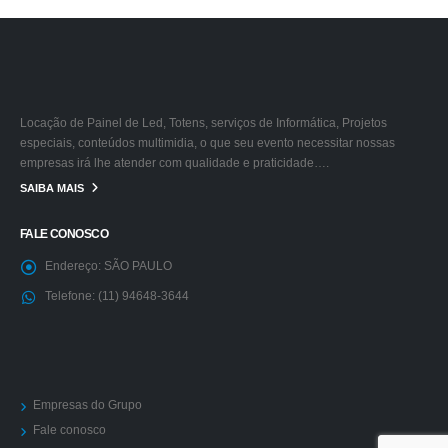
Locação de Painel de Led, Totens, serviços de Informática, Projetos
especiais, conteúdos multimidia, o que seu evento necessitar nossas
empresas irá lhe atender com qualidade e praticidade….
SAIBA MAIS
FALE CONOSCO
Endereço:
SÃO PAULO
Telefone:
(11) 94648-3644
Empresas do Grupo
Fale conosco