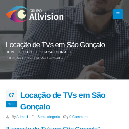
Locação de TVs em São Gonçalo
HOME
BLOG
SEM CATEGORIA
LOCAÇÃO DE TVS EM SÃO GONÇALO
Locação de TVs em São
07
maio
Gonçalo
By
Admin1
Sem categoria
0 Comments