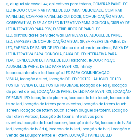
rj
,
aluguel videowall 4k
,
aplicativos para totens
,
COMPRAR PAINEL DE
LED INDOOR COMPRAR PAINEL DE LED PARA PUBLICIDADE
,
COMPRAR
PAINEL LED
,
COMPRAR PAINEL LED OUTDOOR
,
COMUNICAÇÃO VISUAL
CORPORATIVA
,
DISPLAY DE LED INTERATIVO PARA GONDOLA
,
DISPLAY DE
LED INTERATIVO PARA PDV
,
DISTRIBUIDOR DE PAINEL DE
LED
,
distribuidores de video wall
,
EMPRESAS DE ALUGUEL DE PAINEL
LED
,
EMPRESAS DE COMUNICAÇÃO VISUAL SP
,
EMPRESAS DE PAINEL DE
LED
,
FABRICA DE PAINEL DE LED
,
fábrica de totens interativos
,
FAIXA DE
LED INTERATIVA PARA GONDOLA
,
FAIXA DE LED INTERATIVA PARA
PDV
,
FORNECEDOR DE PAINEL DE LED
,
Horizontal
,
INDOOR PREÇO
ALUGUEL DE PAINEL DE LED PARA EVENTOS
,
infinity
locacao
,
interativo
,
lcd locação
,
LED PARA COMUNICAÇÃO
VISUAL
,
locação de lcd
,
Locação DE LED POSTER -ALUGUEL DE LED
POSTER-VENDA DE LED POSTER NO BRASIL
,
locação de led rj
,
locação
de painel de led
,
LOCAÇÃO DE PAINEL DE LED PARA EVENTOS
,
LOCAÇÃO
DE PAINEL LED
,
locação de plasma
,
locacao de tela touch
,
locacao de
telao led
,
locação de totem para eventos
,
locação de totem touch
screen
,
locação de totem touch screen aluguel de totem
,
Locação
de Totem Vertical
,
Locação de totens interativos para
eventos
,
locação de touchscreen
,
locação de tv 3d
,
locacao de tv 3d
led
,
locação de tv 3d rj
,
locacao de tv led
,
locação de tv rj
,
Locação e
Venda de Equipamentos e Totem
,
LOCAÇÃO PAINEL DE LED