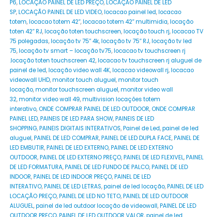
P6
,
LOCAÇÃO PAINEL DE LED PREÇO
,
LOCAÇÃO PAINEL DE LED
SP
,
LOCAÇÃO PAINEL DE LED VIDEO
,
locacao painel led
,
locacao
totem
,
locacao totem 42″
,
locacao totem 42″ multimidia
,
locação
toten 42″ RJ
,
locação toten touchscreen
,
locação touch rj
,
locacao TV
75 polegadas
,
locação tv 75″ 4k
,
locação tv 75″ RJ
,
locação tv led
75
,
locação tv smart – locação tv75
,
locacao tv touchscreen rj
.locação toten touchscreen 42
,
locacao tv touchscreen rj aluguel de
painel de led
,
locação video wall 4K
,
locacao videowall rj
,
locacao
videowall UHD
,
monitor touch aluguel
,
monitor touch
locação
,
monitor touchscreen aluguel
,
monitor video wall
32
,
monitor video wall 49
,
multivision locações totem
interativo
,
ONDE COMPRAR PAINEL DE LED OUTDOOR
,
ONDE COMPRAR
PAINEL LED
,
PAINEIS DE LED PARA SHOW
,
PAINEIS DE LED
SHOPPING
,
PAINEIS DIGITAIS INTERATIVOS
,
Painel de Led
,
painel de led
aluguel
,
PAINEL DE LED COMPRAR
,
PAINEL DE LED DUPLA FACE
,
PAINEL DE
LED EMBUTIR
,
PAINEL DE LED EXTERNO
,
PAINEL DE LED EXTERNO
OUTDOOR
,
PAINEL DE LED EXTERNO PREÇO
,
PAINEL DE LED FLEXIVEL
,
PAINEL
DE LED FORMATURA
,
PAINEL DE LED FUNDO DE PALCO
,
PAINEL DE LED
INDOOR
,
PAINEL DE LED INDOOR PREÇO
,
PAINEL DE LED
INTERATIVO
,
PAINEL DE LED LETRAS
,
painel de led locação
,
PAINEL DE LED
LOCAÇÃO PREÇO
,
PAINEL DE LED NO TETO
,
PAINEL DE LED OUTDOOR
ALUGUEL
,
painel de led outdoor locação de videowall
,
PAINEL DE LED
OUTDOOR PREÇO
,
PAINEL DE LED OUTDOOR VALOR
,
painel de led