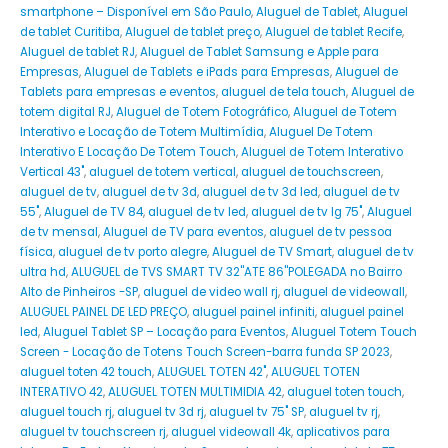
smartphone – Disponível em São Paulo
,
Aluguel de Tablet
,
Aluguel
de tablet Curitiba
,
Aluguel de tablet preço
,
Aluguel de tablet Recife
,
Aluguel de tablet RJ
,
Aluguel de Tablet Samsung e Apple para
Empresas
,
Aluguel de Tablets e iPads para Empresas
,
Aluguel de
Tablets para empresas e eventos
,
aluguel de tela touch
,
Aluguel de
totem digital RJ
,
Aluguel de Totem Fotográfico
,
Aluguel de Totem
Interativo e Locação de Totem Multimídia
,
Aluguel De Totem
Interativo E Locação De Totem Touch
,
Aluguel de Totem Interativo
Vertical 43"
,
aluguel de totem vertical
,
aluguel de touchscreen
,
aluguel de tv
,
aluguel de tv 3d
,
aluguel de tv 3d led
,
aluguel de tv
55"
,
Aluguel de TV 84
,
aluguel de tv led
,
aluguel de tv lg 75"
,
Aluguel
de tv mensal
,
Aluguel de TV para eventos
,
aluguel de tv pessoa
física
,
aluguel de tv porto alegre
,
Aluguel de TV Smart
,
aluguel de tv
ultra hd
,
ALUGUEL de TVS SMART TV 32''ATE 86''POLEGADA no Bairro‎
Alto de Pinheiros‎ -SP
,
aluguel de video wall rj
,
aluguel de videowall
,
ALUGUEL PAINEL DE LED PREÇO
,
aluguel painel infiniti
,
aluguel painel
led
,
Aluguel Tablet SP – Locação para Eventos
,
Aluguel Totem Touch
Screen - Locação de Totens Touch Screen-barra funda SP 2023
,
aluguel toten 42 touch
,
ALUGUEL TOTEN 42"
,
ALUGUEL TOTEN
INTERATIVO 42
,
ALUGUEL TOTEN MULTIMIDIA 42
,
aluguel toten touch
,
aluguel touch rj
,
aluguel tv 3d rj
,
aluguel tv 75" SP
,
aluguel tv rj
,
aluguel tv touchscreen rj
,
aluguel videowall 4k
,
aplicativos para