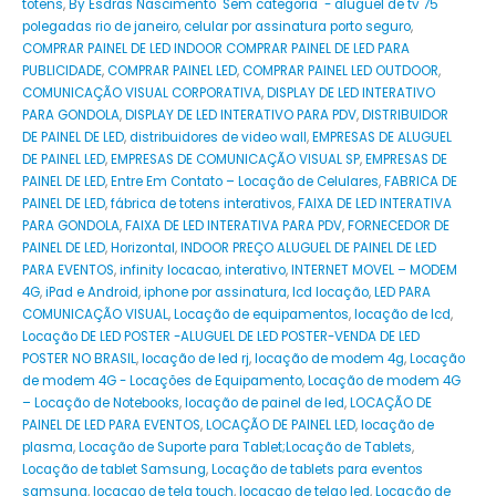
totens
,
By Esdras Nascimento Sem categoria - aluguel de tv 75
polegadas rio de janeiro
,
celular por assinatura porto seguro
,
COMPRAR PAINEL DE LED INDOOR COMPRAR PAINEL DE LED PARA
PUBLICIDADE
,
COMPRAR PAINEL LED
,
COMPRAR PAINEL LED OUTDOOR
,
COMUNICAÇÃO VISUAL CORPORATIVA
,
DISPLAY DE LED INTERATIVO
PARA GONDOLA
,
DISPLAY DE LED INTERATIVO PARA PDV
,
DISTRIBUIDOR
DE PAINEL DE LED
,
distribuidores de video wall
,
EMPRESAS DE ALUGUEL
DE PAINEL LED
,
EMPRESAS DE COMUNICAÇÃO VISUAL SP
,
EMPRESAS DE
PAINEL DE LED
,
Entre Em Contato – Locação de Celulares
,
FABRICA DE
PAINEL DE LED
,
fábrica de totens interativos
,
FAIXA DE LED INTERATIVA
PARA GONDOLA
,
FAIXA DE LED INTERATIVA PARA PDV
,
FORNECEDOR DE
PAINEL DE LED
,
Horizontal
,
INDOOR PREÇO ALUGUEL DE PAINEL DE LED
PARA EVENTOS
,
infinity locacao
,
interativo
,
INTERNET MOVEL – MODEM
4G
,
iPad e Android
,
iphone por assinatura
,
lcd locação
,
LED PARA
COMUNICAÇÃO VISUAL
,
Locação de equipamentos
,
locação de lcd
,
Locação DE LED POSTER -ALUGUEL DE LED POSTER-VENDA DE LED
POSTER NO BRASIL
,
locação de led rj
,
locação de modem 4g
,
Locação
de modem 4G - Locações de Equipamento
,
Locação de modem 4G
– Locação de Notebooks
,
locação de painel de led
,
LOCAÇÃO DE
PAINEL DE LED PARA EVENTOS
,
LOCAÇÃO DE PAINEL LED
,
locação de
plasma
,
Locação de Suporte para Tablet;Locação de Tablets
,
Locação de tablet Samsung
,
Locação de tablets para eventos
samsung
,
locacao de tela touch
,
locacao de telao led
,
Locação de