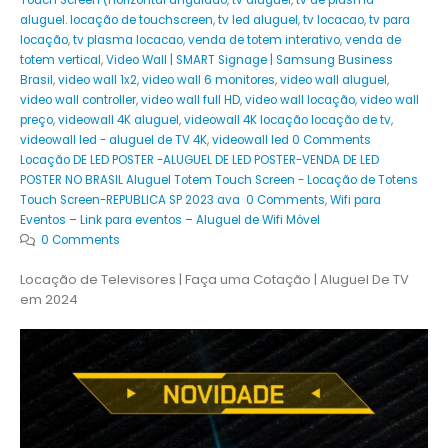
Touch Screen (horizontal angulado
,
tv aluguel
,
tv de plasma
aluguel. locação de touchscreen
,
tv led aluguel
,
tv locacao
,
tv para
locação
,
tv plasma locacao
,
venda de totem interativo
,
venda de
totem vertical
,
Video Wall | SMART Signage | Samsung Business
Brasil
,
video wall 1x2
,
video wall 6 monitores
,
video wall aluguel
,
video wall controller
,
video wall full HD
,
video wall locação
,
video wall
preço
,
videowall 4K aluguel
,
videowall 4K locação locação de tv
,
videowall led - aluguel de TV 4K
,
videowall led 0 Comments
Locação DE LED POSTER -ALUGUEL DE LED POSTER-VENDA DE LED
POSTER NO BRASIL Aluguel Totem Touch Screen - Locação de Totens
Touch Screen-REPUBLICA SP 2023 ava 0 Comments
,
Wifi para
Eventos – Link para eventos – Aluguel de Wifi Móvel
0 Comments
Locação de Televisores | Faça uma Cotação | Aluguel De TV
em 2024