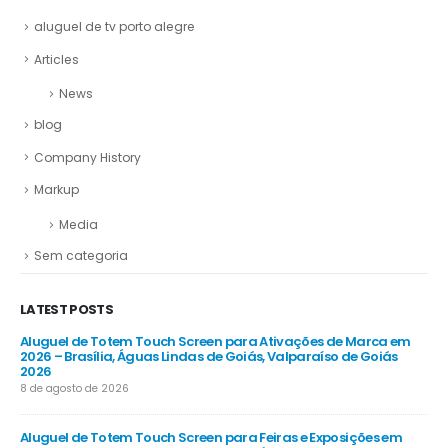
aluguel de tv porto alegre
Articles
News
blog
Company History
Markup
Media
Sem categoria
LATEST POSTS
Aluguel de Totem Touch Screen para Ativações de Marca em
Al
26
2026 – Brasília, Águas Lindas de Goiás, Valparaíso de Goiás
Co
2026
8 d
8 de agosto de 2026
Al
Aluguel de Totem Touch Screen para Feiras e Exposições em
Emp