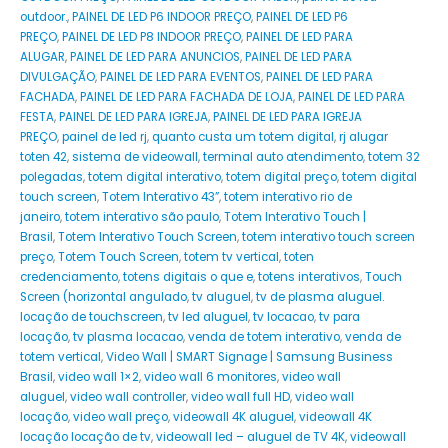
outdoor.
,
PAINEL DE LED P6 INDOOR PREÇO
,
PAINEL DE LED P6
PREÇO
,
PAINEL DE LED P8 INDOOR PREÇO
,
PAINEL DE LED PARA
ALUGAR
,
PAINEL DE LED PARA ANUNCIOS
,
PAINEL DE LED PARA
DIVULGAÇÃO
,
PAINEL DE LED PARA EVENTOS
,
PAINEL DE LED PARA
FACHADA
,
PAINEL DE LED PARA FACHADA DE LOJA
,
PAINEL DE LED PARA
FESTA
,
PAINEL DE LED PARA IGREJA
,
PAINEL DE LED PARA IGREJA
PREÇO
,
painel de led rj
,
quanto custa um totem digital
,
rj alugar
toten 42
,
sistema de videowall
,
terminal auto atendimento
,
totem 32
polegadas
,
totem digital interativo
,
totem digital preço
,
totem digital
touch screen
,
Totem Interativo 43”
,
totem interativo rio de
janeiro
,
totem interativo são paulo
,
Totem Interativo Touch |
Brasil
,
Totem Interativo Touch Screen
,
totem interativo touch screen
preço
,
Totem Touch Screen
,
totem tv vertical
,
toten
credenciamento
,
totens digitais o que e
,
totens interativos
,
Touch
Screen (horizontal angulado
,
tv aluguel
,
tv de plasma aluguel.
locação de touchscreen
,
tv led aluguel
,
tv locacao
,
tv para
locação
,
tv plasma locacao
,
venda de totem interativo
,
venda de
totem vertical
,
Video Wall | SMART Signage | Samsung Business
Brasil
,
video wall 1×2
,
video wall 6 monitores
,
video wall
aluguel
,
video wall controller
,
video wall full HD
,
video wall
locação
,
video wall preço
,
videowall 4K aluguel
,
videowall 4K
locação locação de tv
,
videowall led – aluguel de TV 4K
,
videowall