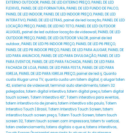
EXTERNO OUTDOOR
,
PAINEL DE LED EXTERNO PREÇO
,
PAINEL DE LED
FLEXIVEL
,
PAINEL DE LED FORMATURA
,
PAINEL DE LED FUNDO DE PALCO
,
PAINEL DE LED INDOOR
,
PAINEL DE LED INDOOR PREÇO
,
PAINEL DE LED
INTERATIVO
,
PAINEL DE LED LETRAS
,
painel de led locação
,
PAINEL DE LED
LOCAÇÃO PREÇO
,
PAINEL DE LED NO TETO
,
PAINEL DE LED OUTDOOR
ALUGUEL
,
painel de led outdoor locação de videowall
,
PAINEL DE LED
OUTDOOR PREÇO
,
PAINEL DE LED OUTDOOR VALOR
,
painel de led
outdoor.
,
PAINEL DE LED P6 INDOOR PREÇO
,
PAINEL DE LED P6 PREÇO
,
PAINEL DE LED P8 INDOOR PREÇO
,
PAINEL DE LED PARA ALUGAR
,
PAINEL DE
LED PARA ANUNCIOS
,
PAINEL DE LED PARA DIVULGAÇÃO
,
PAINEL DE LED
PARA EVENTOS
,
PAINEL DE LED PARA FACHADA
,
PAINEL DE LED PARA
FACHADA DE LOJA
,
PAINEL DE LED PARA FESTA
,
PAINEL DE LED PARA
IGREJA
,
PAINEL DE LED PARA IGREJA PREÇO
,
painel de led rj
,
Quanto
custa Alugar uma TV
,
quanto custa um totem digital
,
rj alugar toten
42
,
sistema de videowall
,
terminal auto atendimento
,
totem 32
polegadas
,
totem digital interativo
,
totem digital preço
,
totem digital
touch screen
,
Totem Interativo 43”
,
Totem interativo para eventos
,
totem interativo rio de janeiro
,
totem interativo são paulo
,
Totem
Interativo Touch | Brasil
,
Totem Interativo Touch Screen
,
totem
interativo touch screen preço
,
Totem Touch Screen
,
totem touch
screen 32
,
Totem touch screen com impressora
,
totem tv vertical
,
toten credenciamento
,
totens digitais o que e
,
totens interativos
,