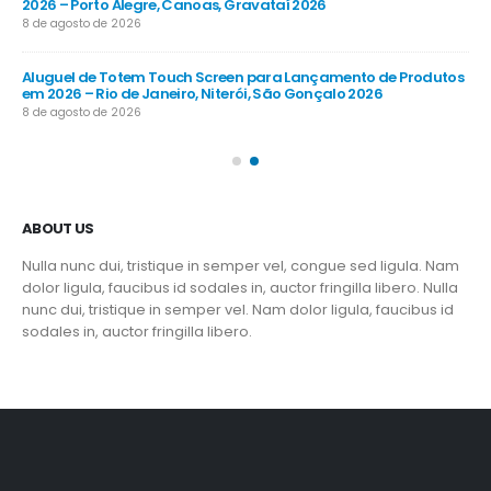
2026 – Porto Alegre, Canoas, Gravataí 2026
Gu
8 de agosto de 2026
8 d
 em
Aluguel de Totem Touch Screen para Lançamento de Produtos
Al
em 2026 – Rio de Janeiro, Niterói, São Gonçalo 2026
202
8 de agosto de 2026
8 d
ABOUT US
Nulla nunc dui, tristique in semper vel, congue sed ligula. Nam
dolor ligula, faucibus id sodales in, auctor fringilla libero. Nulla
nunc dui, tristique in semper vel. Nam dolor ligula, faucibus id
sodales in, auctor fringilla libero.