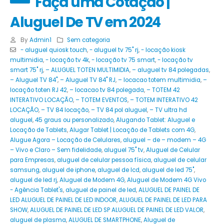
Faça uma Cotação |
Aluguel De TV em 2024
By
Admin1
Sem categoria
- aluguel quiosk touch
,
- aluguel tv 75" rj
,
- locação kiosk
multimidia
,
- locação tv 4k
,
- locação tv 75 smart
,
- locação tv
smart 75" rj
,
– ALUGUEL TOTEN MULTIMIDIA
,
– aluguel tv 84 polegadas
,
– Aluguel TV 84"
,
– Aluguel TV 84" RJ
,
– locacao totem multimidia
,
–
locação toten RJ 42
,
– locacao tv 84 polegada
,
– TOTEM 42
INTERATIVO LOCAÇÃO
,
– TOTEM EVENTOS
,
– TOTEM INTERATIVO 42
LOCAÇÃO
,
– TV 84 locação
,
– TV 84 pol aluguel
,
– TV ultra hd
aluguel
,
45 graus ou personalizado
,
Alugando Tablet: Aluguel e
Locação de Tablets
,
Alugar Tablet | Locação de Tablets com 4G
,
Alugue Agora – Locação de Celulares
,
aluguel – de – modem – 4G
– Vivo e Claro – Sem fidelidade
,
aluguel 75" tv
,
Aluguel de Celular
para Empresas
,
aluguel de celular pessoa física
,
aluguel de celular
samsung
,
aluguel de iphone
,
aluguel de lcd
,
aluguel de led 75"
,
aluguel de led rj
,
Aluguel de Modem 4G
,
Aluguel de Modem 4G Vivo
- Agência Tablet's
,
aluguel de painel de led
,
ALUGUEL DE PAINEL DE
LED ALUGUEL DE PAINEL DE LED INDOOR
,
ALUGUEL DE PAINEL DE LED PARA
SHOW
,
ALUGUEL DE PAINEL DE LED SP ALUGUEL DE PAINEL DE LED VALOR
,
aluguel de plasma
,
ALUGUEL DE SMARTPHONE
,
Aluguel de