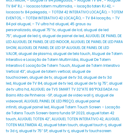
MULTIMIDIA
,
– aluguel tv 84 polegadas
,
– Aluguel TV 84″
,
– Aluguel
TV 84″ RJ
,
– locacao totem multimidia
,
– locação toten RJ 42
,
–
locacao tv 84 polegada
,
– TOTEM 42 INTERATIVO LOCAÇÃO
,
– TOTEM
EVENTOS
,
– TOTEM INTERATIVO 42 LOCAÇÃO
,
– TV 84 locação
,
– TV
84 pol aluguel
,
– TV ultra hd aluguel
,
45 graus ou
personalizado
,
aluguel 75″ tv
,
aluguel de lcd
,
aluguel de led
75″
,
aluguel de led rj
,
aluguel de painel de led
,
ALUGUEL DE PAINEL DE
LED ALUGUEL DE PAINEL DE LED INDOOR
,
ALUGUEL DE PAINEL DE LED PARA
SHOW
,
ALUGUEL DE PAINEL DE LED SP ALUGUEL DE PAINEL DE LED
VALOR
,
aluguel de plasma
,
aluguel de tela touch
,
Aluguel de Totem
Interativo e Locação de Totem Multimídia
,
Aluguel De Totem
Interativo E Locação De Totem Touch
,
Aluguel de Totem Interativo
Vertical 43″
,
aluguel de totem vertical
,
aluguel de
touchscreen
,
aluguel de tv
,
aluguel de tv 3d
,
aluguel de tv 3d
led
,
Aluguel de TV 84
,
aluguel de tv led
,
aluguel de tv lg 75″
,
aluguel
de tv ultra hd
,
ALUGUEL de TVS SMART TV 32”ATE 86”POLEGADA no
Bairro‎ Alto de Pinheiros‎ -SP
,
aluguel de video wall rj
,
aluguel de
videowall
,
ALUGUEL PAINEL DE LED PREÇO
,
aluguel painel
infiniti
,
aluguel painel led
,
Aluguel Totem Touch Screen – Locação
de Totens Touch Screen-barra funda SP 2023
,
aluguel toten 42
touch
,
ALUGUEL TOTEN 42″
,
ALUGUEL TOTEN INTERATIVO 42
,
ALUGUEL
TOTEN MULTIMIDIA 42
,
aluguel toten touch
,
aluguel touch rj
,
aluguel
tv 3d rj
,
aluguel tv 75″ SP
,
aluguel tv rj
,
aluguel tv touchscreen