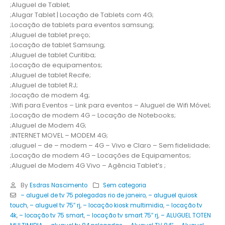
;Aluguel de Tablet;
;Alugar Tablet | Locação de Tablets com 4G;
;Locação de tablets para eventos samsung;
;Aluguel de tablet preço;
;Locação de tablet Samsung;
;Aluguel de tablet Curitiba;
;Locação de equipamentos;
;Aluguel de tablet Recife;
;Aluguel de tablet RJ;
;locação de modem 4g;
;Wifi para Eventos – Link para eventos – Aluguel de Wifi Móvel;
;Locação de modem 4G – Locação de Notebooks;
;Aluguel de Modem 4G;
;INTERNET MOVEL – MODEM 4G;
;aluguel – de – modem – 4G – Vivo e Claro – Sem fidelidade;
;Locação de modem 4G – Locações de Equipamentos;
;Aluguel de Modem 4G Vivo – Agência Tablet’s ;
By
Esdras Nascimento
Sem categoria
– aluguel de tv 75 polegadas rio de janeiro
,
– aluguel quiosk
touch
,
– aluguel tv 75″ rj
,
– locação kiosk multimidia
,
– locação tv
4k
,
– locação tv 75 smart
,
– locação tv smart 75″ rj
,
– ALUGUEL TOTEN