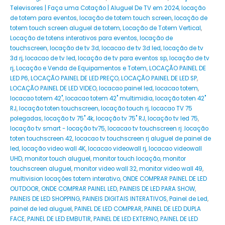
Televisores | Faça uma Cotação | Aluguel De TV em 2024
,
locação
de totem para eventos
,
locação de totem touch screen
,
locação de
totem touch screen aluguel de totem
,
Locação de Totem Vertical
,
Locação de totens interativos para eventos
,
locação de
touchscreen
,
locação de tv 3d
,
locacao de tv 3d led
,
locação de tv
3d rj
,
locacao de tv led
,
locação de tv para eventos sp
,
locação de tv
rj
,
Locação e Venda de Equipamentos e Totem
,
LOCAÇÃO PAINEL DE
LED P6
,
LOCAÇÃO PAINEL DE LED PREÇO
,
LOCAÇÃO PAINEL DE LED SP
,
LOCAÇÃO PAINEL DE LED VIDEO
,
locacao painel led
,
locacao totem
,
locacao totem 42"
,
locacao totem 42" multimidia
,
locação toten 42"
RJ
,
locação toten touchscreen
,
locação touch rj
,
locacao TV 75
polegadas
,
locação tv 75" 4k
,
locação tv 75" RJ
,
locação tv led 75
,
locação tv smart - locação tv75
,
locacao tv touchscreen rj .locação
toten touchscreen 42
,
locacao tv touchscreen rj aluguel de painel de
led
,
locação video wall 4K
,
locacao videowall rj
,
locacao videowall
UHD
,
monitor touch aluguel
,
monitor touch locação
,
monitor
touchscreen aluguel
,
monitor video wall 32
,
monitor video wall 49
,
multivision locações totem interativo
,
ONDE COMPRAR PAINEL DE LED
OUTDOOR
,
ONDE COMPRAR PAINEL LED
,
PAINEIS DE LED PARA SHOW
,
PAINEIS DE LED SHOPPING
,
PAINEIS DIGITAIS INTERATIVOS
,
Painel de Led
,
painel de led aluguel
,
PAINEL DE LED COMPRAR
,
PAINEL DE LED DUPLA
FACE
,
PAINEL DE LED EMBUTIR
,
PAINEL DE LED EXTERNO
,
PAINEL DE LED