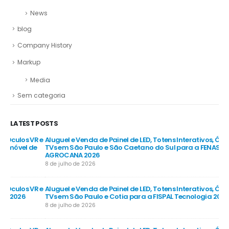
News
blog
Company History
Markup
Media
Sem categoria
LATEST POSTS
R e
Aluguel e Venda de Painel de LED, Totens Interativos, Óculos VR e
Alu
e
TVs em São Paulo e São Caetano do Sul para a FENASUCRO &
TV
AGROCANA 2026
Sã
8 de julho de 2026
8 d
R e
Aluguel e Venda de Painel de LED, Totens Interativos, Óculos VR e
Alu
TVs em São Paulo e Cotia para a FISPAL Tecnologia 2026
TVs
8 de julho de 2026
8 d