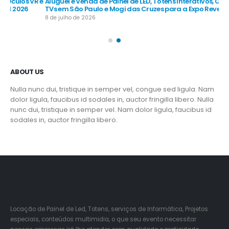
R e
Aluguel e Venda de Painel de LED, Totens Interativos, Óculos VR e
Alu
TVs em São Paulo e Mogi das Cruzes para a Expo Revestir 2026
TV
8 de julho de 2026
8 d
ABOUT US
Nulla nunc dui, tristique in semper vel, congue sed ligula. Nam
dolor ligula, faucibus id sodales in, auctor fringilla libero. Nulla
nunc dui, tristique in semper vel. Nam dolor ligula, faucibus id
sodales in, auctor fringilla libero.
Locação de Painel de Led, Totens, serviços de Informática, Projetos
especiais, conteúdos multimidia, o que seu evento necessitar