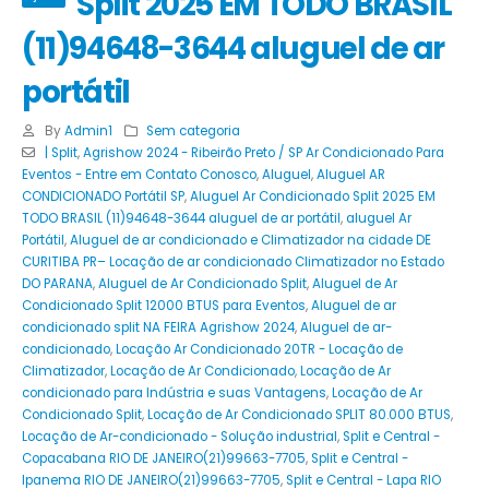
Split 2025 EM TODO BRASIL
(11)94648-3644 aluguel de ar
portátil
By
Admin1
Sem categoria
| Split
,
Agrishow 2024 - Ribeirão Preto / SP Ar Condicionado Para
Eventos - Entre em Contato Conosco
,
Aluguel
,
Aluguel AR
CONDICIONADO Portátil SP
,
Aluguel Ar Condicionado Split 2025 EM
TODO BRASIL (11)94648-3644 aluguel de ar portátil
,
aluguel Ar
Portátil
,
Aluguel de ar condicionado e Climatizador na cidade DE
CURITIBA PR– Locação de ar condicionado Climatizador no Estado
DO PARANA
,
Aluguel de Ar Condicionado Split
,
Aluguel de Ar
Condicionado Split 12000 BTUS para Eventos
,
Aluguel de ar
condicionado split NA FEIRA Agrishow 2024
,
Aluguel de ar-
condicionado
,
Locação Ar Condicionado 20TR - Locação de
Climatizador
,
Locação de Ar Condicionado
,
Locação de Ar
condicionado para Indústria e suas Vantagens
,
Locação de Ar
Condicionado Split
,
Locação de Ar Condicionado SPLIT 80.000 BTUS
,
Locação de Ar-condicionado - Solução industrial
,
Split e Central -
Copacabana RIO DE JANEIRO(21)99663-7705
,
Split e Central -
Ipanema RIO DE JANEIRO(21)99663-7705
,
Split e Central - Lapa RIO