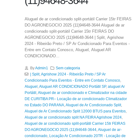
(11)94648-3644
Aluguel de ar condicionado split-portátil Carrier 15tr FEIRAS
DO AGRONEGOCIO 2025 (11)94648-3644 Aluguel de ar
condicionado split-portátil Carrier 15tr FEIRAS DO
AGRONEGOCIO 2025 (11)94648-3644 | Split, Agrishow
2024 - Ribeirão Preto / SP Ar Condicionado Para Eventos -
Entre em Contato Conosco, Aluguel, Aluguel AR
CONDICIONADO...
By
Admin1
Sem categoria
| Split
,
Agrishow 2024 - Ribeirão Preto / SP Ar
Condicionado Para Eventos - Entre em Contato Conosco
,
Aluguel
,
Aluguel AR CONDICIONADO Portátil SP
,
aluguel Ar
Portátil
,
Aluguel de ar condicionado e Climatizador na cidade
DE CURITIBA PR– Locação de ar condicionado Climatizador
no Estado DO PARANA
,
Aluguel de Ar Condicionado Split
,
Aluguel de Ar Condicionado Split 12000 BTUS para Eventos
,
Aluguel de ar condicionado split NA FEIRA Agrishow 2024
,
Aluguel de ar condicionado split-portátil Carrier 15tr FEIRAS
DO AGRONEGOCIO 2025 (11)94648-3644
,
Aluguel de ar-
condicionado
,
Locação Ar Condicionado 20TR - Locação de