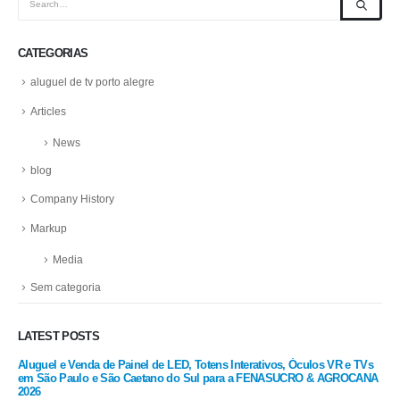
CATEGORIAS
aluguel de tv porto alegre
Articles
News
blog
Company History
Markup
Media
Sem categoria
LATEST POSTS
Vs
Aluguel e Venda de Painel de LED, Totens Interativos, Óculos VR e TVs
Alu
em São Paulo e São Caetano do Sul para a FENASUCRO & AGROCANA
em 
2026
202