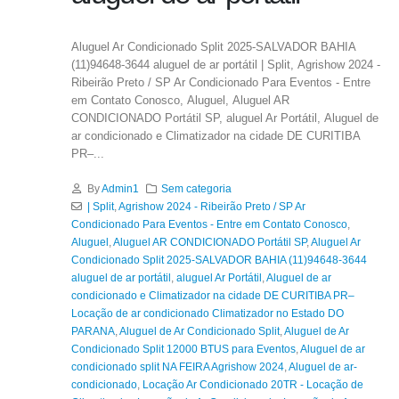
Aluguel Ar Condicionado Split 2025-SALVADOR BAHIA
(11)94648-3644 aluguel de ar portátil | Split, Agrishow 2024 -
Ribeirão Preto / SP Ar Condicionado Para Eventos - Entre
em Contato Conosco, Aluguel, Aluguel AR
CONDICIONADO Portátil SP, aluguel Ar Portátil, Aluguel de
ar condicionado e Climatizador na cidade DE CURITIBA
PR–...
By
Admin1
Sem categoria
| Split
,
Agrishow 2024 - Ribeirão Preto / SP Ar
Condicionado Para Eventos - Entre em Contato Conosco
,
Aluguel
,
Aluguel AR CONDICIONADO Portátil SP
,
Aluguel Ar
Condicionado Split 2025-SALVADOR BAHIA (11)94648-3644
aluguel de ar portátil
,
aluguel Ar Portátil
,
Aluguel de ar
condicionado e Climatizador na cidade DE CURITIBA PR–
Locação de ar condicionado Climatizador no Estado DO
PARANA
,
Aluguel de Ar Condicionado Split
,
Aluguel de Ar
Condicionado Split 12000 BTUS para Eventos
,
Aluguel de ar
condicionado split NA FEIRA Agrishow 2024
,
Aluguel de ar-
condicionado
,
Locação Ar Condicionado 20TR - Locação de