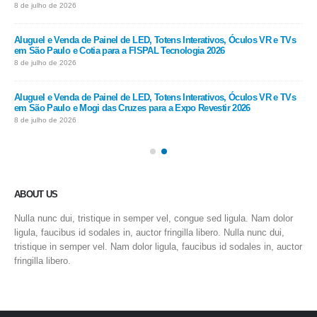
8 de julho de 2026
8 de
Vs
Aluguel e Venda de Painel de LED, Totens Interativos, Óculos VR e TVs
Alu
em São Paulo e Cotia para a FISPAL Tecnologia 2026
em 
8 de julho de 2026
8 de
Vs
Aluguel e Venda de Painel de LED, Totens Interativos, Óculos VR e TVs
Alu
em São Paulo e Mogi das Cruzes para a Expo Revestir 2026
em 
8 de julho de 2026
8 de
ABOUT US
Nulla nunc dui, tristique in semper vel, congue sed ligula. Nam dolor
ligula, faucibus id sodales in, auctor fringilla libero. Nulla nunc dui,
tristique in semper vel. Nam dolor ligula, faucibus id sodales in, auctor
fringilla libero.