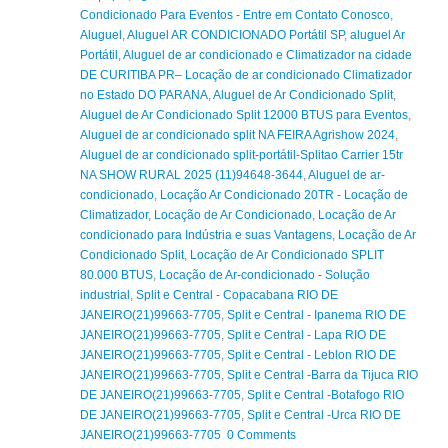
Condicionado Para Eventos - Entre em Contato Conosco
,
Aluguel
,
Aluguel AR CONDICIONADO Portátil SP
,
aluguel Ar
Portátil
,
Aluguel de ar condicionado e Climatizador na cidade
DE CURITIBA PR– Locação de ar condicionado Climatizador
no Estado DO PARANA
,
Aluguel de Ar Condicionado Split
,
Aluguel de Ar Condicionado Split 12000 BTUS para Eventos
,
Aluguel de ar condicionado split NA FEIRA Agrishow 2024
,
Aluguel de ar condicionado split-portátil-Splitao Carrier 15tr
NA SHOW RURAL 2025 (11)94648-3644
,
Aluguel de ar-
condicionado
,
Locação Ar Condicionado 20TR - Locação de
Climatizador
,
Locação de Ar Condicionado
,
Locação de Ar
condicionado para Indústria e suas Vantagens
,
Locação de Ar
Condicionado Split
,
Locação de Ar Condicionado SPLIT
80.000 BTUS
,
Locação de Ar-condicionado - Solução
industrial
,
Split e Central - Copacabana RIO DE
JANEIRO(21)99663-7705
,
Split e Central - Ipanema RIO DE
JANEIRO(21)99663-7705
,
Split e Central - Lapa RIO DE
JANEIRO(21)99663-7705
,
Split e Central - Leblon RIO DE
JANEIRO(21)99663-7705
,
Split e Central -Barra da Tijuca RIO
DE JANEIRO(21)99663-7705
,
Split e Central -Botafogo RIO
DE JANEIRO(21)99663-7705
,
Split e Central -Urca RIO DE
JANEIRO(21)99663-7705 0 Comments