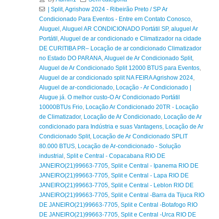
| Split
,
Agrishow 2024 - Ribeirão Preto / SP Ar
Condicionado Para Eventos - Entre em Contato Conosco
,
Aluguel
,
Aluguel AR CONDICIONADO Portátil SP
,
aluguel Ar
Portátil
,
Aluguel de ar condicionado e Climatizador na cidade
DE CURITIBA PR– Locação de ar condicionado Climatizador
no Estado DO PARANA
,
Aluguel de Ar Condicionado Split
,
Aluguel de Ar Condicionado Split 12000 BTUS para Eventos
,
Aluguel de ar condicionado split NA FEIRA Agrishow 2024
,
Aluguel de ar-condicionado
,
Locação - Ar Condicionado |
Alugue já. O melhor custo-O Ar Condicionado Portátil
10000BTUs Frio
,
Locação Ar Condicionado 20TR - Locação
de Climatizador
,
Locação de Ar Condicionado
,
Locação de Ar
condicionado para Indústria e suas Vantagens
,
Locação de Ar
Condicionado Split
,
Locação de Ar Condicionado SPLIT
80.000 BTUS
,
Locação de Ar-condicionado - Solução
industrial
,
Split e Central - Copacabana RIO DE
JANEIRO(21)99663-7705
,
Split e Central - Ipanema RIO DE
JANEIRO(21)99663-7705
,
Split e Central - Lapa RIO DE
JANEIRO(21)99663-7705
,
Split e Central - Leblon RIO DE
JANEIRO(21)99663-7705
,
Split e Central -Barra da Tijuca RIO
DE JANEIRO(21)99663-7705
,
Split e Central -Botafogo RIO
DE JANEIRO(21)99663-7705
,
Split e Central -Urca RIO DE