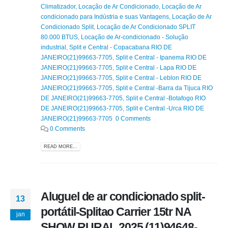
Climatizador
,
Locação de Ar Condicionado
,
Locação de Ar
condicionado para Indústria e suas Vantagens
,
Locação de Ar
Condicionado Split
,
Locação de Ar Condicionado SPLIT
80.000 BTUS
,
Locação de Ar-condicionado - Solução
industrial
,
Split e Central - Copacabana RIO DE
JANEIRO(21)99663-7705
,
Split e Central - Ipanema RIO DE
JANEIRO(21)99663-7705
,
Split e Central - Lapa RIO DE
JANEIRO(21)99663-7705
,
Split e Central - Leblon RIO DE
JANEIRO(21)99663-7705
,
Split e Central -Barra da Tijuca RIO
DE JANEIRO(21)99663-7705
,
Split e Central -Botafogo RIO
DE JANEIRO(21)99663-7705
,
Split e Central -Urca RIO DE
JANEIRO(21)99663-7705 0 Comments
0 Comments
READ MORE...
Aluguel de ar condicionado split-
13
portátil-Splitao Carrier 15tr NA
jan
SHOW RURAL 2025 (11)94648-