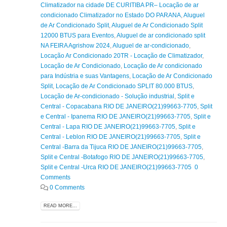
Climatizador na cidade DE CURITIBA PR– Locação de ar
condicionado Climatizador no Estado DO PARANA
,
Aluguel
de Ar Condicionado Split
,
Aluguel de Ar Condicionado Split
12000 BTUS para Eventos
,
Aluguel de ar condicionado split
NA FEIRA Agrishow 2024
,
Aluguel de ar-condicionado
,
Locação Ar Condicionado 20TR - Locação de Climatizador
,
Locação de Ar Condicionado
,
Locação de Ar condicionado
para Indústria e suas Vantagens
,
Locação de Ar Condicionado
Split
,
Locação de Ar Condicionado SPLIT 80.000 BTUS
,
Locação de Ar-condicionado - Solução industrial
,
Split e
Central - Copacabana RIO DE JANEIRO(21)99663-7705
,
Split
e Central - Ipanema RIO DE JANEIRO(21)99663-7705
,
Split e
Central - Lapa RIO DE JANEIRO(21)99663-7705
,
Split e
Central - Leblon RIO DE JANEIRO(21)99663-7705
,
Split e
Central -Barra da Tijuca RIO DE JANEIRO(21)99663-7705
,
Split e Central -Botafogo RIO DE JANEIRO(21)99663-7705
,
Split e Central -Urca RIO DE JANEIRO(21)99663-7705 0
Comments
0 Comments
READ MORE...