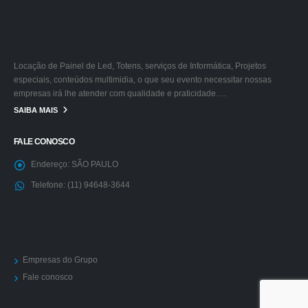
Locação de Painel de Led, Totens, serviços de Informática, Projetos
especiais, conteúdos multimidia, o que seu evento necessitar nossas
empresas irá lhe atender com qualidade e praticidade….
SAIBA MAIS
FALE CONOSCO
Endereço:
SÃO PAULO
Telefone:
(11) 94648-3644
Empresas do Grupo
Fale conosco