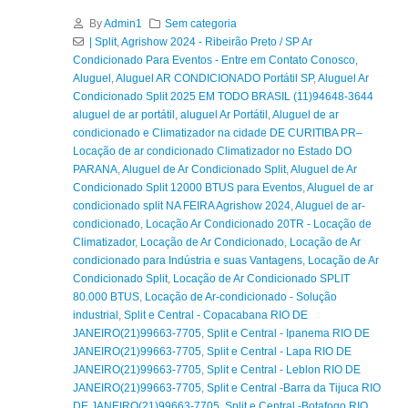
By
Admin1
Sem categoria
| Split
,
Agrishow 2024 - Ribeirão Preto / SP Ar
Condicionado Para Eventos - Entre em Contato Conosco
,
Aluguel
,
Aluguel AR CONDICIONADO Portátil SP
,
Aluguel Ar
Condicionado Split 2025 EM TODO BRASIL (11)94648-3644
aluguel de ar portátil
,
aluguel Ar Portátil
,
Aluguel de ar
condicionado e Climatizador na cidade DE CURITIBA PR–
Locação de ar condicionado Climatizador no Estado DO
PARANA
,
Aluguel de Ar Condicionado Split
,
Aluguel de Ar
Condicionado Split 12000 BTUS para Eventos
,
Aluguel de ar
condicionado split NA FEIRA Agrishow 2024
,
Aluguel de ar-
condicionado
,
Locação Ar Condicionado 20TR - Locação de
Climatizador
,
Locação de Ar Condicionado
,
Locação de Ar
condicionado para Indústria e suas Vantagens
,
Locação de Ar
Condicionado Split
,
Locação de Ar Condicionado SPLIT
80.000 BTUS
,
Locação de Ar-condicionado - Solução
industrial
,
Split e Central - Copacabana RIO DE
JANEIRO(21)99663-7705
,
Split e Central - Ipanema RIO DE
JANEIRO(21)99663-7705
,
Split e Central - Lapa RIO DE
JANEIRO(21)99663-7705
,
Split e Central - Leblon RIO DE
JANEIRO(21)99663-7705
,
Split e Central -Barra da Tijuca RIO
DE JANEIRO(21)99663-7705
,
Split e Central -Botafogo RIO