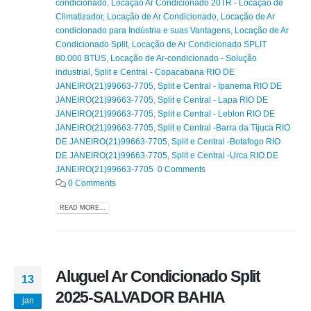
condicionado
,
Locação Ar Condicionado 20TR - Locação de
Climatizador
,
Locação de Ar Condicionado
,
Locação de Ar
condicionado para Indústria e suas Vantagens
,
Locação de Ar
Condicionado Split
,
Locação de Ar Condicionado SPLIT
80.000 BTUS
,
Locação de Ar-condicionado - Solução
industrial
,
Split e Central - Copacabana RIO DE
JANEIRO(21)99663-7705
,
Split e Central - Ipanema RIO DE
JANEIRO(21)99663-7705
,
Split e Central - Lapa RIO DE
JANEIRO(21)99663-7705
,
Split e Central - Leblon RIO DE
JANEIRO(21)99663-7705
,
Split e Central -Barra da Tijuca RIO
DE JANEIRO(21)99663-7705
,
Split e Central -Botafogo RIO
DE JANEIRO(21)99663-7705
,
Split e Central -Urca RIO DE
JANEIRO(21)99663-7705 0 Comments
0 Comments
READ MORE...
Aluguel Ar Condicionado Split
13
2025-SALVADOR BAHIA
jan