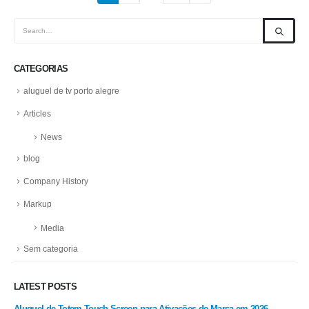
CATEGORIAS
aluguel de tv porto alegre
Articles
News
blog
Company History
Markup
Media
Sem categoria
LATEST POSTS
m
Aluguel de Totem Touch Screen para Ativações de Marca em 2026 –
Alu