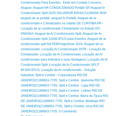
Condicionado Para Eventos - Entre em Contato Conosco
,
Aluguel
,
Aluguel AR CONDICIONADO Portátil SP
,
Aluguel Ar
Condicionado Split 2025-SALVADOR BAHIA (11)94648-3644
aluguel de ar portátil
,
aluguel Ar Portátil
,
Aluguel de ar
condicionado e Climatizador na cidade DE CURITIBA PR–
Locação de ar condicionado Climatizador no Estado DO
PARANA
,
Aluguel de Ar Condicionado Split
,
Aluguel de Ar
Condicionado Split 12000 BTUS para Eventos
,
Aluguel de ar
condicionado split NA FEIRA Agrishow 2024
,
Aluguel de ar-
condicionado
,
Locação Ar Condicionado 20TR - Locação de
Climatizador
,
Locação de Ar Condicionado
,
Locação de Ar
condicionado para Indústria e suas Vantagens
,
Locação de Ar
Condicionado Split
,
Locação de Ar Condicionado SPLIT
80.000 BTUS
,
Locação de Ar-condicionado - Solução
industrial
,
Split e Central - Copacabana RIO DE
JANEIRO(21)99663-7705
,
Split e Central - Ipanema RIO DE
JANEIRO(21)99663-7705
,
Split e Central - Lapa RIO DE
JANEIRO(21)99663-7705
,
Split e Central - Leblon RIO DE
JANEIRO(21)99663-7705
,
Split e Central -Barra da Tijuca RIO
DE JANEIRO(21)99663-7705
,
Split e Central -Botafogo RIO
DE JANEIRO(21)99663-7705
,
Split e Central -Urca RIO DE
JANEIRO(21)99663-7705 0 Comments