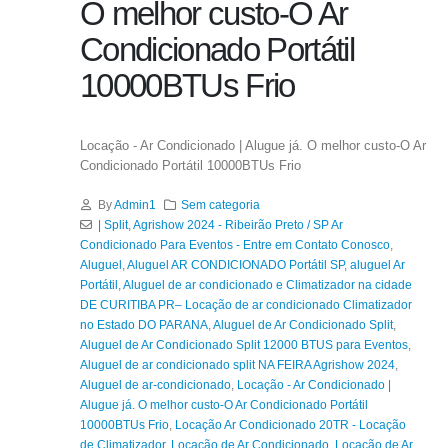
O melhor custo-O Ar
Condicionado Portátil
10000BTUs Frio
Locação - Ar Condicionado | Alugue já. O melhor custo-O Ar
Condicionado Portátil 10000BTUs Frio
By
Admin1
Sem categoria
| Split
,
Agrishow 2024 - Ribeirão Preto / SP Ar
Condicionado Para Eventos - Entre em Contato Conosco
,
Aluguel
,
Aluguel AR CONDICIONADO Portátil SP
,
aluguel Ar
Portátil
,
Aluguel de ar condicionado e Climatizador na cidade
DE CURITIBA PR– Locação de ar condicionado Climatizador
no Estado DO PARANA
,
Aluguel de Ar Condicionado Split
,
Aluguel de Ar Condicionado Split 12000 BTUS para Eventos
,
Aluguel de ar condicionado split NA FEIRA Agrishow 2024
,
Aluguel de ar-condicionado
,
Locação - Ar Condicionado |
Alugue já. O melhor custo-O Ar Condicionado Portátil
10000BTUs Frio
,
Locação Ar Condicionado 20TR - Locação
de Climatizador
,
Locação de Ar Condicionado
,
Locação de Ar