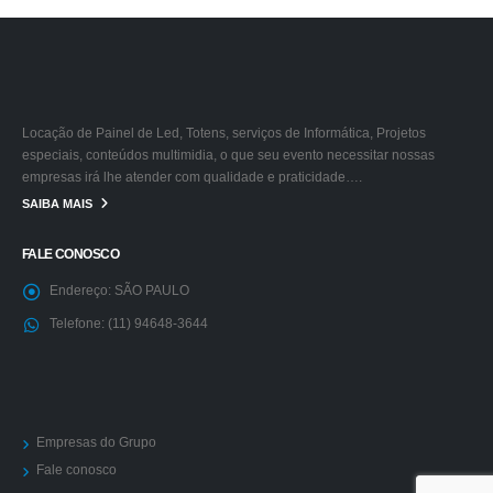
Locação de Painel de Led, Totens, serviços de Informática, Projetos
especiais, conteúdos multimidia, o que seu evento necessitar nossas
empresas irá lhe atender com qualidade e praticidade….
SAIBA MAIS
FALE CONOSCO
Endereço:
SÃO PAULO
Telefone:
(11) 94648-3644
Empresas do Grupo
Fale conosco