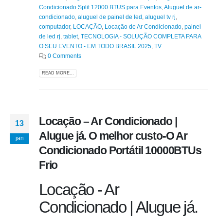
Condicionado Split 12000 BTUS para Eventos
,
Aluguel de ar-
condicionado
,
aluguel de painel de led
,
aluguel tv rj
,
computador
,
LOCAÇÃO
,
Locação de Ar Condicionado
,
painel
de led rj
,
tablet
,
TECNOLOGIA - SOLUÇÃO COMPLETA PARA
O SEU EVENTO - EM TODO BRASIL 2025
,
TV
0 Comments
READ MORE...
Locação – Ar Condicionado |
13
Alugue já. O melhor custo-O Ar
jan
Condicionado Portátil 10000BTUs
Frio
Locação - Ar
Condicionado | Alugue já.