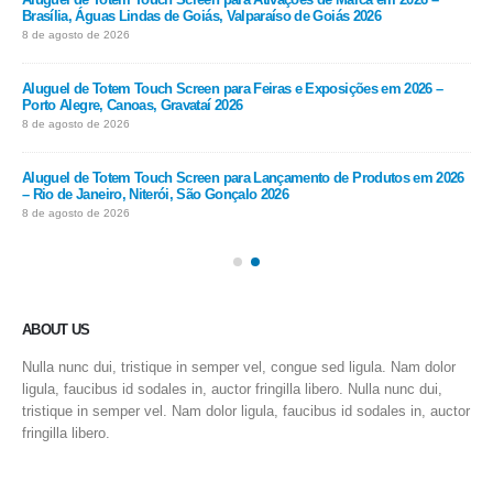
Brasília, Águas Lindas de Goiás, Valparaíso de Goiás 2026
202
8 de agosto de 2026
8 d
Aluguel de Totem Touch Screen para Feiras e Exposições em 2026 –
Alu
Porto Alegre, Canoas, Gravataí 2026
202
8 de agosto de 2026
8 d
 –
Aluguel de Totem Touch Screen para Lançamento de Produtos em 2026
Alu
– Rio de Janeiro, Niterói, São Gonçalo 2026
Sal
8 de agosto de 2026
8 d
ABOUT US
Nulla nunc dui, tristique in semper vel, congue sed ligula. Nam dolor
ligula, faucibus id sodales in, auctor fringilla libero. Nulla nunc dui,
tristique in semper vel. Nam dolor ligula, faucibus id sodales in, auctor
fringilla libero.