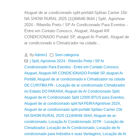
Aluguel de ar condicionado split-portátil-Splitao Carrier 15tr
NA SHOW RURAL 2025 (11)94648-3644 | Split, Agrishow
2024 - Ribeirão Preto / SP Ar Condicionado Para Eventos -
Entre em Contato Conosco, Aluguel, Aluguel AR
CONDICIONADO Portátil SP, aluguel Ar Portátil, Aluguel de
ar condicionado e Climatizador na cidade...
By
Admin1
Sem categoria
| Split
,
Agrishow 2024 - Ribeirão Preto / SP Ar
Condicionado Para Eventos - Entre em Contato Conosco
,
Aluguel
,
Aluguel AR CONDICIONADO Portátil SP
,
aluguel Ar
Portátil
,
Aluguel de ar condicionado e Climatizador na cidade
DE CURITIBA PR– Locação de ar condicionado Climatizador
no Estado DO PARANA
,
Aluguel de Ar Condicionado Split
,
Aluguel de Ar Condicionado Split 12000 BTUS para Eventos
,
Aluguel de ar condicionado split NA FEIRA Agrishow 2024
,
Aluguel de ar condicionado split-portátil-Splitao Carrier 15tr
NA SHOW RURAL 2025 (11)94648-3644
,
Aluguel de ar-
condicionado
,
Locação Ar Condicionado 20TR - Locação de
Climatizador
,
Locação de Ar Condicionado
,
Locação de Ar
condicionado para Indústria e suas Vantagens
,
Locação de Ar