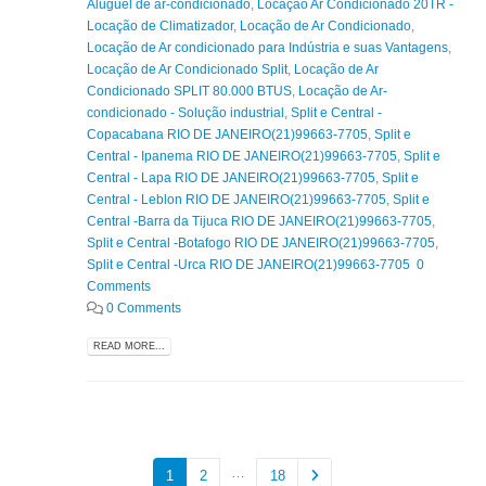
Aluguel de ar-condicionado
,
Locação Ar Condicionado 20TR -
Locação de Climatizador
,
Locação de Ar Condicionado
,
Locação de Ar condicionado para Indústria e suas Vantagens
,
Locação de Ar Condicionado Split
,
Locação de Ar
Condicionado SPLIT 80.000 BTUS
,
Locação de Ar-
condicionado - Solução industrial
,
Split e Central -
Copacabana RIO DE JANEIRO(21)99663-7705
,
Split e
Central - Ipanema RIO DE JANEIRO(21)99663-7705
,
Split e
Central - Lapa RIO DE JANEIRO(21)99663-7705
,
Split e
Central - Leblon RIO DE JANEIRO(21)99663-7705
,
Split e
Central -Barra da Tijuca RIO DE JANEIRO(21)99663-7705
,
Split e Central -Botafogo RIO DE JANEIRO(21)99663-7705
,
Split e Central -Urca RIO DE JANEIRO(21)99663-7705 0
Comments
0 Comments
READ MORE...
…
1
2
18