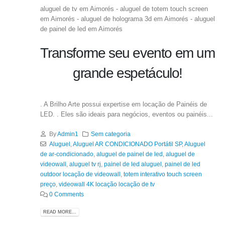
aluguel de tv em Aimorés - aluguel de totem touch screen
em Aimorés - aluguel de holograma 3d em Aimorés - aluguel
de painel de led em Aimorés
Transforme seu evento em um
grande espetáculo!
. A Brilho Arte possui expertise em locação de Painéis de
LED. . Eles são ideais para negócios, eventos ou painéis...
By
Admin1
Sem categoria
Aluguel
,
Aluguel AR CONDICIONADO Portátil SP
,
Aluguel
de ar-condicionado
,
aluguel de painel de led
,
aluguel de
videowall
,
aluguel tv rj
,
painel de led aluguel
,
painel de led
outdoor locação de videowall
,
totem interativo touch screen
preço
,
videowall 4K locação locação de tv
0 Comments
READ MORE...