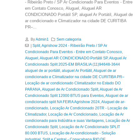
- Ribeirão Preto / SP Ar Condicionado Para Eventos - Entre
em Contato Conosco, Aluguel, Aluguel AR
CONDICIONADO Portátil SP, aluguel Ar Portátil, Aluguel de
ar condicionado e Climatizador na cidade DE CURITIBA
PR–...
By
Admin1
Sem categoria
| Split
,
Agrishow 2024 - Ribeirão Preto / SP Ar
Condicionado Para Eventos - Entre em Contato Conosco
,
Aluguel
,
Aluguel AR CONDICIONADO Portátil SP
,
Aluguel Ar
Condicionado Split 2025-EM BRASILIA (11)94648-3644
aluguel de ar portátil
,
aluguel Ar Portátil
,
Aluguel de ar
condicionado e Climatizador na cidade DE CURITIBA PR–
Locação de ar condicionado Climatizador no Estado DO
PARANA
,
Aluguel de Ar Condicionado Split
,
Aluguel de Ar
Condicionado Split 12000 BTUS para Eventos
,
Aluguel de ar
condicionado split NA FEIRA Agrishow 2024
,
Aluguel de ar-
condicionado
,
Locação Ar Condicionado 20TR - Locação de
Climatizador
,
Locação de Ar Condicionado
,
Locação de Ar
condicionado para Indústria e suas Vantagens
,
Locação de Ar
Condicionado Split
,
Locação de Ar Condicionado SPLIT
80.000 BTUS
,
Locação de Ar-condicionado - Solução
industrial
,
Split e Central - Copacabana RIO DE