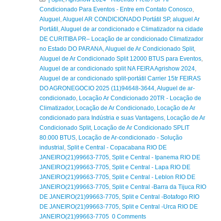
Condicionado Para Eventos - Entre em Contato Conosco
,
Aluguel
,
Aluguel AR CONDICIONADO Portátil SP
,
aluguel Ar
Portátil
,
Aluguel de ar condicionado e Climatizador na cidade
DE CURITIBA PR– Locação de ar condicionado Climatizador
no Estado DO PARANA
,
Aluguel de Ar Condicionado Split
,
Aluguel de Ar Condicionado Split 12000 BTUS para Eventos
,
Aluguel de ar condicionado split NA FEIRA Agrishow 2024
,
Aluguel de ar condicionado split-portátil Carrier 15tr FEIRAS
DO AGRONEGOCIO 2025 (11)94648-3644
,
Aluguel de ar-
condicionado
,
Locação Ar Condicionado 20TR - Locação de
Climatizador
,
Locação de Ar Condicionado
,
Locação de Ar
condicionado para Indústria e suas Vantagens
,
Locação de Ar
Condicionado Split
,
Locação de Ar Condicionado SPLIT
80.000 BTUS
,
Locação de Ar-condicionado - Solução
industrial
,
Split e Central - Copacabana RIO DE
JANEIRO(21)99663-7705
,
Split e Central - Ipanema RIO DE
JANEIRO(21)99663-7705
,
Split e Central - Lapa RIO DE
JANEIRO(21)99663-7705
,
Split e Central - Leblon RIO DE
JANEIRO(21)99663-7705
,
Split e Central -Barra da Tijuca RIO
DE JANEIRO(21)99663-7705
,
Split e Central -Botafogo RIO
DE JANEIRO(21)99663-7705
,
Split e Central -Urca RIO DE
JANEIRO(21)99663-7705 0 Comments