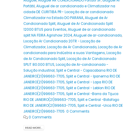
Aluguel
,
Aluguel AR CONDICIONADO Portátil SP
,
aluguel Ar
Portátil
,
Aluguel de ar condicionado e Climatizador na
cidade DE CURITIBA PR– Locação de ar condicionado
Climatizador no Estado DO PARANA
,
Aluguel de Ar
Condicionado Split
,
Aluguel de Ar Condicionado Split
12000 BTUS para Eventos
,
Aluguel de ar condicionado
split NA FEIRA Agrishow 2024
,
Aluguel de ar-condicionado
,
Locação Ar Condicionado 20TR - Locação de
Climatizador
,
Locação de Ar Condicionado
,
Locação de Ar
condicionado para Indústria e suas Vantagens
,
Locação
de Ar Condicionado Split
,
Locação de Ar Condicionado
SPLIT 80.000 BTUS
,
Locação de Ar-condicionado -
Solução industrial
,
Split e Central - Copacabana RIO DE
JANEIRO(21)99663-7705
,
Split e Central - Ipanema RIO DE
JANEIRO(21)99663-7705
,
Split e Central - Lapa RIO DE
JANEIRO(21)99663-7705
,
Split e Central - Leblon RIO DE
JANEIRO(21)99663-7705
,
Split e Central -Barra da Tijuca
RIO DE JANEIRO(21)99663-7705
,
Split e Central -Botafogo
RIO DE JANEIRO(21)99663-7705
,
Split e Central -Urca RIO DE
JANEIRO(21)99663-7705 0 Comments
0 Comments
READ MORE...