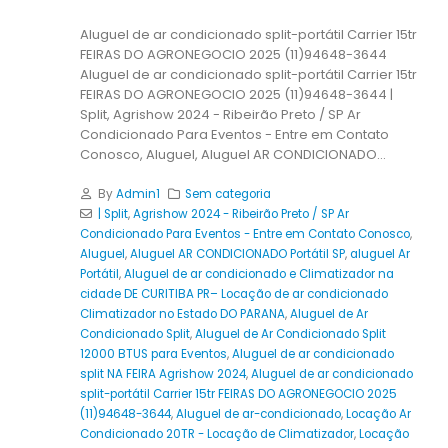
Aluguel de ar condicionado split-portátil Carrier 15tr
FEIRAS DO AGRONEGOCIO 2025 (11)94648-3644
Aluguel de ar condicionado split-portátil Carrier 15tr
FEIRAS DO AGRONEGOCIO 2025 (11)94648-3644 |
Split, Agrishow 2024 - Ribeirão Preto / SP Ar
Condicionado Para Eventos - Entre em Contato
Conosco, Aluguel, Aluguel AR CONDICIONADO...
By
Admin1
Sem categoria
| Split
,
Agrishow 2024 - Ribeirão Preto / SP Ar
Condicionado Para Eventos - Entre em Contato Conosco
,
Aluguel
,
Aluguel AR CONDICIONADO Portátil SP
,
aluguel Ar
Portátil
,
Aluguel de ar condicionado e Climatizador na
cidade DE CURITIBA PR– Locação de ar condicionado
Climatizador no Estado DO PARANA
,
Aluguel de Ar
Condicionado Split
,
Aluguel de Ar Condicionado Split
12000 BTUS para Eventos
,
Aluguel de ar condicionado
split NA FEIRA Agrishow 2024
,
Aluguel de ar condicionado
split-portátil Carrier 15tr FEIRAS DO AGRONEGOCIO 2025
(11)94648-3644
,
Aluguel de ar-condicionado
,
Locação Ar
Condicionado 20TR - Locação de Climatizador
,
Locação