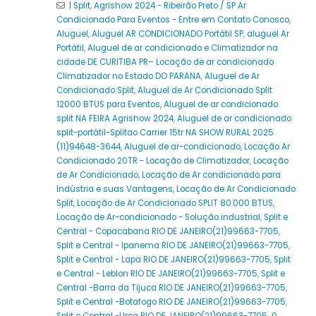
| Split
,
Agrishow 2024 - Ribeirão Preto / SP Ar
Condicionado Para Eventos - Entre em Contato Conosco
,
Aluguel
,
Aluguel AR CONDICIONADO Portátil SP
,
aluguel Ar
Portátil
,
Aluguel de ar condicionado e Climatizador na
cidade DE CURITIBA PR– Locação de ar condicionado
Climatizador no Estado DO PARANA
,
Aluguel de Ar
Condicionado Split
,
Aluguel de Ar Condicionado Split
12000 BTUS para Eventos
,
Aluguel de ar condicionado
split NA FEIRA Agrishow 2024
,
Aluguel de ar condicionado
split-portátil-Splitao Carrier 15tr NA SHOW RURAL 2025
(11)94648-3644
,
Aluguel de ar-condicionado
,
Locação Ar
Condicionado 20TR - Locação de Climatizador
,
Locação
de Ar Condicionado
,
Locação de Ar condicionado para
Indústria e suas Vantagens
,
Locação de Ar Condicionado
Split
,
Locação de Ar Condicionado SPLIT 80.000 BTUS
,
Locação de Ar-condicionado - Solução industrial
,
Split e
Central - Copacabana RIO DE JANEIRO(21)99663-7705
,
Split e Central - Ipanema RIO DE JANEIRO(21)99663-7705
,
Split e Central - Lapa RIO DE JANEIRO(21)99663-7705
,
Split
e Central - Leblon RIO DE JANEIRO(21)99663-7705
,
Split e
Central -Barra da Tijuca RIO DE JANEIRO(21)99663-7705
,
Split e Central -Botafogo RIO DE JANEIRO(21)99663-7705
,
Split e Central -Urca RIO DE JANEIRO(21)99663-7705 0