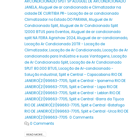
ARCONDICIONADO SPLIT SP ALUGUEL DE ARCONDICIONADO
JANELA
,
Aluguel de ar condicionado e Climatizador na
cidade DE CURITIBA PR– Locação de ar condicionado
Climatizador no Estado DO PARANA
,
Aluguel de Ar
Condicionado Split
,
Aluguel de Ar Condicionado Split
12000 BTUS para Eventos
,
Aluguel de ar condicionado
split NA FEIRA Agrishow 2024
,
Aluguel de ar-condicionado
,
Locação Ar Condicionado 20TR - Locação de
Climatizador
,
Locação de Ar Condicionado
,
Locação de Ar
condicionado para Indústria e suas Vantagens
,
Locação
de Ar Condicionado Split
,
Locação de Ar Condicionado
SPLIT 80.000 BTUS
,
Locação de Ar-condicionado -
Solução industrial
,
Split e Central - Copacabana RIO DE
JANEIRO(21)99663-7705
,
Split e Central - Ipanema RIO DE
JANEIRO(21)99663-7705
,
Split e Central - Lapa RIO DE
JANEIRO(21)99663-7705
,
Split e Central - Leblon RIO DE
JANEIRO(21)99663-7705
,
Split e Central -Barra da Tijuca
RIO DE JANEIRO(21)99663-7705
,
Split e Central -Botafogo
RIO DE JANEIRO(21)99663-7705
,
Split e Central -Urca RIO DE
JANEIRO(21)99663-7705 0 Comments
0 Comments
READ MORE...