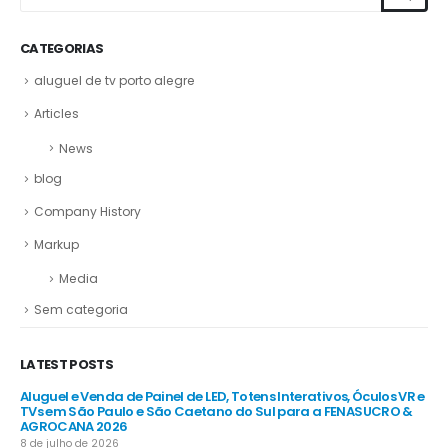
CATEGORIAS
aluguel de tv porto alegre
Articles
News
blog
Company History
Markup
Media
Sem categoria
LATEST POSTS
R e
Aluguel e Venda de Painel de LED, Totens Interativos, Óculos VR e
Alu
e
TVs em São Paulo e São Caetano do Sul para a FENASUCRO &
TV
AGROCANA 2026
Sã
8 de julho de 2026
8 d