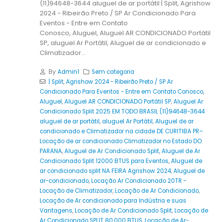
(11)94648-3644 aluguel de ar portátil | Split, Agrishow
2024 - Ribeirão Preto / SP Ar Condicionado Para
Eventos - Entre em Contato
Conosco, Aluguel, Aluguel AR CONDICIONADO Portátil
SP, aluguel Ar Portátil, Aluguel de ar condicionado e
Climatizador...
By
Admin1
Sem categoria
| Split
,
Agrishow 2024 - Ribeirão Preto / SP Ar
Condicionado Para Eventos - Entre em Contato Conosco
,
Aluguel
,
Aluguel AR CONDICIONADO Portátil SP
,
Aluguel Ar
Condicionado Split 2025 EM TODO BRASIL (11)94648-3644
aluguel de ar portátil
,
aluguel Ar Portátil
,
Aluguel de ar
condicionado e Climatizador na cidade DE CURITIBA PR–
Locação de ar condicionado Climatizador no Estado DO
PARANA
,
Aluguel de Ar Condicionado Split
,
Aluguel de Ar
Condicionado Split 12000 BTUS para Eventos
,
Aluguel de
ar condicionado split NA FEIRA Agrishow 2024
,
Aluguel de
ar-condicionado
,
Locação Ar Condicionado 20TR -
Locação de Climatizador
,
Locação de Ar Condicionado
,
Locação de Ar condicionado para Indústria e suas
Vantagens
,
Locação de Ar Condicionado Split
,
Locação de
Ar Condicionado SPLIT 80.000 BTUS
,
Locação de Ar-