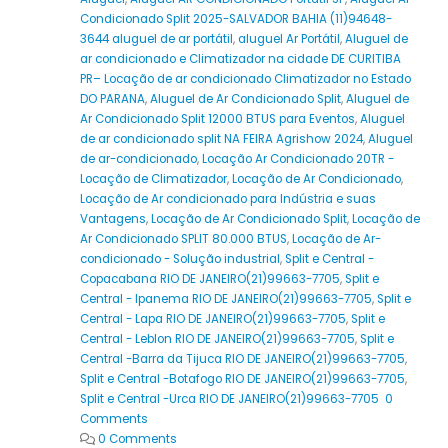
Condicionado Split 2025-SALVADOR BAHIA (11)94648-
3644 aluguel de ar portátil
,
aluguel Ar Portátil
,
Aluguel de
ar condicionado e Climatizador na cidade DE CURITIBA
PR– Locação de ar condicionado Climatizador no Estado
DO PARANA
,
Aluguel de Ar Condicionado Split
,
Aluguel de
Ar Condicionado Split 12000 BTUS para Eventos
,
Aluguel
de ar condicionado split NA FEIRA Agrishow 2024
,
Aluguel
de ar-condicionado
,
Locação Ar Condicionado 20TR -
Locação de Climatizador
,
Locação de Ar Condicionado
,
Locação de Ar condicionado para Indústria e suas
Vantagens
,
Locação de Ar Condicionado Split
,
Locação de
Ar Condicionado SPLIT 80.000 BTUS
,
Locação de Ar-
condicionado - Solução industrial
,
Split e Central -
Copacabana RIO DE JANEIRO(21)99663-7705
,
Split e
Central - Ipanema RIO DE JANEIRO(21)99663-7705
,
Split e
Central - Lapa RIO DE JANEIRO(21)99663-7705
,
Split e
Central - Leblon RIO DE JANEIRO(21)99663-7705
,
Split e
Central -Barra da Tijuca RIO DE JANEIRO(21)99663-7705
,
Split e Central -Botafogo RIO DE JANEIRO(21)99663-7705
,
Split e Central -Urca RIO DE JANEIRO(21)99663-7705 0
Comments
0 Comments