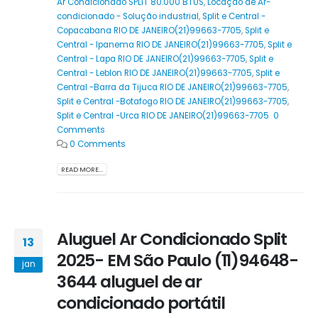
Ar Condicionado SPLIT 80.000 BTUS
,
Locação de Ar-
condicionado - Solução industrial
,
Split e Central -
Copacabana RIO DE JANEIRO(21)99663-7705
,
Split e
Central - Ipanema RIO DE JANEIRO(21)99663-7705
,
Split e
Central - Lapa RIO DE JANEIRO(21)99663-7705
,
Split e
Central - Leblon RIO DE JANEIRO(21)99663-7705
,
Split e
Central -Barra da Tijuca RIO DE JANEIRO(21)99663-7705
,
Split e Central -Botafogo RIO DE JANEIRO(21)99663-7705
,
Split e Central -Urca RIO DE JANEIRO(21)99663-7705 0
Comments
0 Comments
READ MORE...
Aluguel Ar Condicionado Split
13
2025- EM São Paulo (11)94648-
jan
3644 aluguel de ar
condicionado portátil