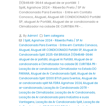
(11)94648-3644 aluguel de ar portátil |
Split, Agrishow 2024 - Ribeirão Preto / SP Ar
Condicionado Para Eventos - Entre em Contato
Conosco, Aluguel, Aluguel AR CONDICIONADO Portátil
SP, aluguel Ar Portátil, Aluguel de ar condicionado e
Climatizador na cidade DE CURITIBA PR–...
By
Admin1
Sem categoria
| Split
,
Agrishow 2024 - Ribeirão Preto / SP Ar
Condicionado Para Eventos - Entre em Contato Conosco
,
Aluguel
,
Aluguel AR CONDICIONADO Portátil SP
,
Aluguel Ar
Condicionado Split 2025-EM BRASILIA (11)94648-3644
aluguel de ar portátil
,
aluguel Ar Portátil
,
Aluguel de ar
condicionado e Climatizador na cidade DE CURITIBA PR–
Locação de ar condicionado Climatizador no Estado DO
PARANA
,
Aluguel de Ar Condicionado Split
,
Aluguel de Ar
Condicionado Split 12000 BTUS para Eventos
,
Aluguel de
ar condicionado split NA FEIRA Agrishow 2024
,
Aluguel de
ar-condicionado
,
Locação Ar Condicionado 20TR -
Locação de Climatizador
,
Locação de Ar Condicionado
,
Locação de Ar condicionado para Indústria e suas
Vantagens
,
Locação de Ar Condicionado Split
,
Locação de