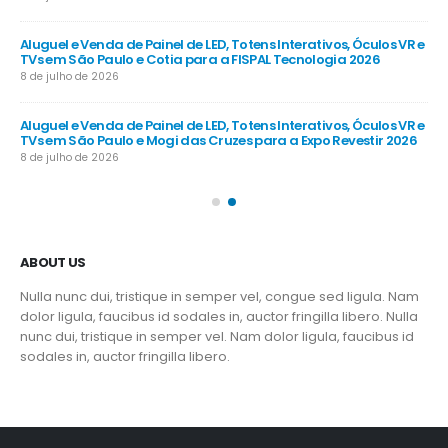
R e
Aluguel e Venda de Painel de LED, Totens Interativos, Óculos VR e
Alu
TVs em São Paulo e Cotia para a FISPAL Tecnologia 2026
TVs
8 de julho de 2026
8 d
R e
Aluguel e Venda de Painel de LED, Totens Interativos, Óculos VR e
Alu
TVs em São Paulo e Mogi das Cruzes para a Expo Revestir 2026
TV
8 de julho de 2026
8 d
ABOUT US
Nulla nunc dui, tristique in semper vel, congue sed ligula. Nam
dolor ligula, faucibus id sodales in, auctor fringilla libero. Nulla
nunc dui, tristique in semper vel. Nam dolor ligula, faucibus id
sodales in, auctor fringilla libero.