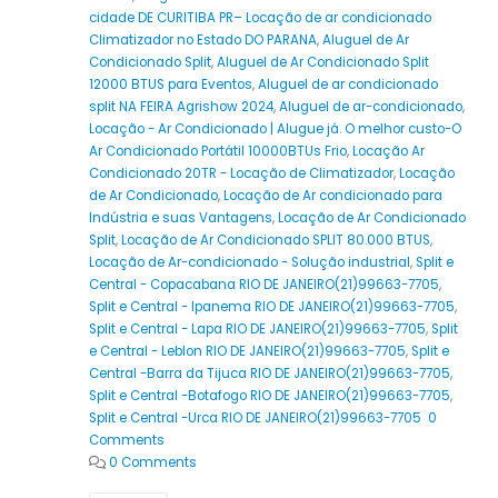
cidade DE CURITIBA PR– Locação de ar condicionado
Climatizador no Estado DO PARANA
,
Aluguel de Ar
Condicionado Split
,
Aluguel de Ar Condicionado Split
12000 BTUS para Eventos
,
Aluguel de ar condicionado
split NA FEIRA Agrishow 2024
,
Aluguel de ar-condicionado
,
Locação - Ar Condicionado | Alugue já. O melhor custo-O
Ar Condicionado Portátil 10000BTUs Frio
,
Locação Ar
Condicionado 20TR - Locação de Climatizador
,
Locação
de Ar Condicionado
,
Locação de Ar condicionado para
Indústria e suas Vantagens
,
Locação de Ar Condicionado
Split
,
Locação de Ar Condicionado SPLIT 80.000 BTUS
,
Locação de Ar-condicionado - Solução industrial
,
Split e
Central - Copacabana RIO DE JANEIRO(21)99663-7705
,
Split e Central - Ipanema RIO DE JANEIRO(21)99663-7705
,
Split e Central - Lapa RIO DE JANEIRO(21)99663-7705
,
Split
e Central - Leblon RIO DE JANEIRO(21)99663-7705
,
Split e
Central -Barra da Tijuca RIO DE JANEIRO(21)99663-7705
,
Split e Central -Botafogo RIO DE JANEIRO(21)99663-7705
,
Split e Central -Urca RIO DE JANEIRO(21)99663-7705 0
Comments
0 Comments