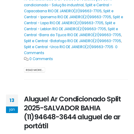
condicionado - Solução industrial
,
Split e Central -
Copacabana RIO DE JANEIRO(21)99663-7705
,
Split e
Central - Ipanema RIO DE JANEIRO(21)99663-7705
,
Split e
Central - Lapa RIO DE JANEIRO(21)99663-7705
,
Split e
Central - Leblon RIO DE JANEIRO(21)99663-7705
,
Split e
Central -Barra da Tijuca RIO DE JANEIRO(21)99663-7705
,
Split e Central -Botafogo RIO DE JANEIRO(21)99663-7705
,
Split e Central -Urca RIO DE JANEIRO(21)99663-7705 0
Comments
0 Comments
READ MORE...
Aluguel Ar Condicionado Split
13
2025-SALVADOR BAHIA
jan
(11)94648-3644 aluguel de ar
portátil