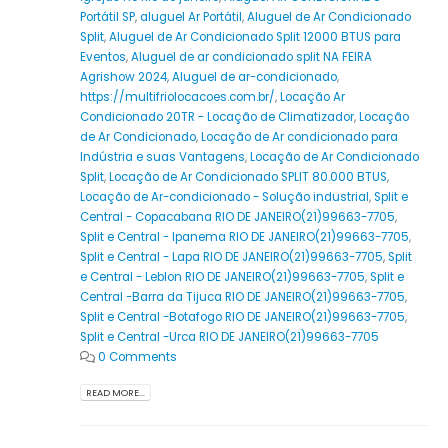
Portátil SP
,
aluguel Ar Portátil
,
Aluguel de Ar Condicionado
Split
,
Aluguel de Ar Condicionado Split 12000 BTUS para
Eventos
,
Aluguel de ar condicionado split NA FEIRA
Agrishow 2024
,
Aluguel de ar-condicionado
,
https://multifriolocacoes.com.br/
,
Locação Ar
Condicionado 20TR - Locação de Climatizador
,
Locação
de Ar Condicionado
,
Locação de Ar condicionado para
Indústria e suas Vantagens
,
Locação de Ar Condicionado
Split
,
Locação de Ar Condicionado SPLIT 80.000 BTUS
,
Locação de Ar-condicionado - Solução industrial
,
Split e
Central - Copacabana RIO DE JANEIRO(21)99663-7705
,
Split e Central - Ipanema RIO DE JANEIRO(21)99663-7705
,
Split e Central - Lapa RIO DE JANEIRO(21)99663-7705
,
Split
e Central - Leblon RIO DE JANEIRO(21)99663-7705
,
Split e
Central -Barra da Tijuca RIO DE JANEIRO(21)99663-7705
,
Split e Central -Botafogo RIO DE JANEIRO(21)99663-7705
,
Split e Central -Urca RIO DE JANEIRO(21)99663-7705
0 Comments
READ MORE...