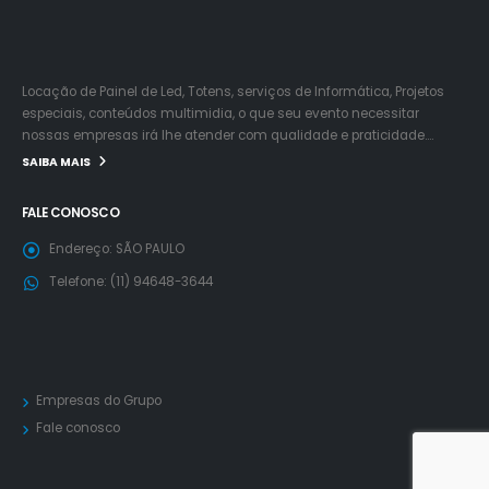
Locação de Painel de Led, Totens, serviços de Informática, Projetos
especiais, conteúdos multimidia, o que seu evento necessitar
nossas empresas irá lhe atender com qualidade e praticidade….
SAIBA MAIS
FALE CONOSCO
Endereço:
SÃO PAULO
Telefone:
(11) 94648-3644
Empresas do Grupo
Fale conosco