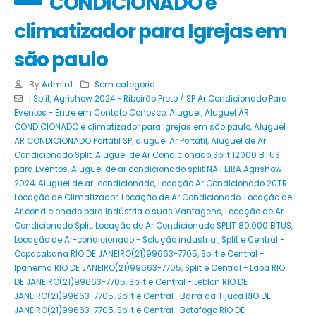
CONDICIONADO e
climatizador para Igrejas em
são paulo
By
Admin1
Sem categoria
| Split
,
Agrishow 2024 - Ribeirão Preto / SP Ar Condicionado Para
Eventos - Entre em Contato Conosco
,
Aluguel
,
Aluguel AR
CONDICIONADO e climatizador para Igrejas em são paulo
,
Aluguel
AR CONDICIONADO Portátil SP
,
aluguel Ar Portátil
,
Aluguel de Ar
Condicionado Split
,
Aluguel de Ar Condicionado Split 12000 BTUS
para Eventos
,
Aluguel de ar condicionado split NA FEIRA Agrishow
2024
,
Aluguel de ar-condicionado
,
Locação Ar Condicionado 20TR -
Locação de Climatizador
,
Locação de Ar Condicionado
,
Locação de
Ar condicionado para Indústria e suas Vantagens
,
Locação de Ar
Condicionado Split
,
Locação de Ar Condicionado SPLIT 80.000 BTUS
,
Locação de Ar-condicionado - Solução industrial
,
Split e Central -
Copacabana RIO DE JANEIRO(21)99663-7705
,
Split e Central -
Ipanema RIO DE JANEIRO(21)99663-7705
,
Split e Central - Lapa RIO
DE JANEIRO(21)99663-7705
,
Split e Central - Leblon RIO DE
JANEIRO(21)99663-7705
,
Split e Central -Barra da Tijuca RIO DE
JANEIRO(21)99663-7705
,
Split e Central -Botafogo RIO DE