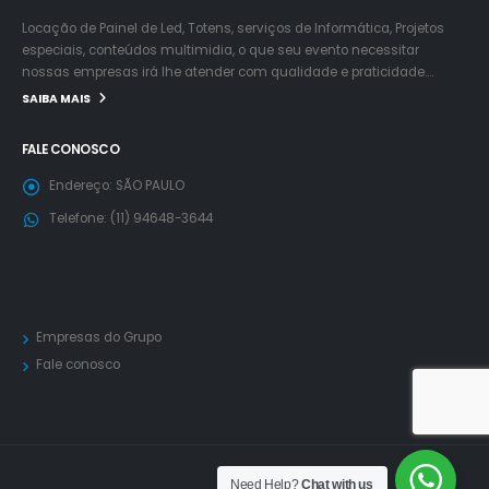
Locação de Painel de Led, Totens, serviços de Informática, Projetos
especiais, conteúdos multimidia, o que seu evento necessitar
nossas empresas irá lhe atender com qualidade e praticidade….
SAIBA MAIS
FALE CONOSCO
Endereço:
SÃO PAULO
Telefone:
(11) 94648-3644
Empresas do Grupo
Fale conosco
Need Help?
Chat with us