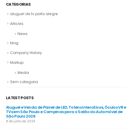
CATEGORIAS
aluguel de tv porto alegre
Articles
News
blog
Company History
Markup
Media
Sem categoria
LATEST POSTS
Aluguel e Venda de Painel de LED, Totens Interativos, Óculos VR e
TVs em São Paulo e Campinas para o Salão do Automóvel de
São Paulo 2026
8 de julho de 2026