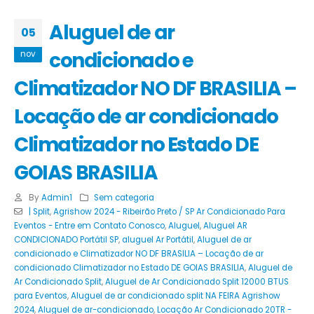
Aluguel de ar
05
condicionado e
nov
Climatizador NO DF BRASILIA –
Locação de ar condicionado
Climatizador no Estado DE
GOIAS BRASILIA
By
Admin1
Sem categoria
| Split
,
Agrishow 2024 - Ribeirão Preto / SP Ar Condicionado Para
Eventos - Entre em Contato Conosco
,
Aluguel
,
Aluguel AR
CONDICIONADO Portátil SP
,
aluguel Ar Portátil
,
Aluguel de ar
condicionado e Climatizador NO DF BRASILIA – Locação de ar
condicionado Climatizador no Estado DE GOIAS BRASILIA
,
Aluguel de
Ar Condicionado Split
,
Aluguel de Ar Condicionado Split 12000 BTUS
para Eventos
,
Aluguel de ar condicionado split NA FEIRA Agrishow
2024
,
Aluguel de ar-condicionado
,
Locação Ar Condicionado 20TR -