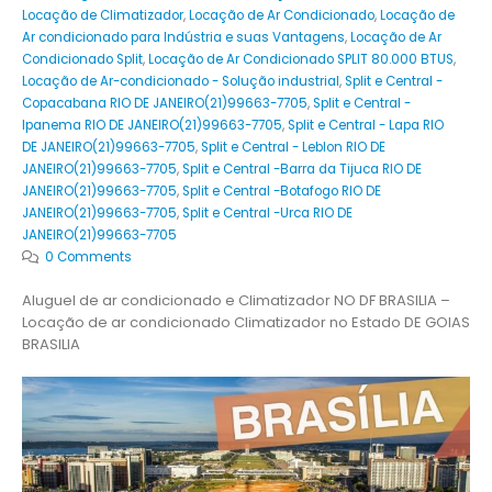
Locação de Climatizador
,
Locação de Ar Condicionado
,
Locação de
Ar condicionado para Indústria e suas Vantagens
,
Locação de Ar
Condicionado Split
,
Locação de Ar Condicionado SPLIT 80.000 BTUS
,
Locação de Ar-condicionado - Solução industrial
,
Split e Central -
Copacabana RIO DE JANEIRO(21)99663-7705
,
Split e Central -
Ipanema RIO DE JANEIRO(21)99663-7705
,
Split e Central - Lapa RIO
DE JANEIRO(21)99663-7705
,
Split e Central - Leblon RIO DE
JANEIRO(21)99663-7705
,
Split e Central -Barra da Tijuca RIO DE
JANEIRO(21)99663-7705
,
Split e Central -Botafogo RIO DE
JANEIRO(21)99663-7705
,
Split e Central -Urca RIO DE
JANEIRO(21)99663-7705
0 Comments
Aluguel de ar condicionado e Climatizador NO DF BRASILIA –
Locação de ar condicionado Climatizador no Estado DE GOIAS
BRASILIA