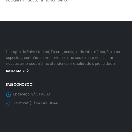
sodales in, auctor fringilla libero.
Locação de Painel de Led, Totens, serviços de Informática, Projetos
especiais, conteúdos multimidia, o que seu evento necessitar
nossas empresas irá lhe atender com qualidade e praticidade….
SAIBA MAIS
FALE CONOSCO
Endereço:
SÃO PAULO
Telefone:
(11) 94648-3644