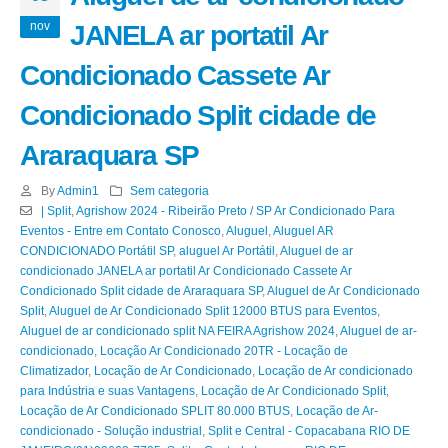
nov
JANELA ar portatil Ar
Condicionado Cassete Ar
Condicionado Split cidade de
Araraquara SP
By
Admin1
Sem categoria
| Split
,
Agrishow 2024 - Ribeirão Preto / SP Ar Condicionado Para
Eventos - Entre em Contato Conosco
,
Aluguel
,
Aluguel AR
CONDICIONADO Portátil SP
,
aluguel Ar Portátil
,
Aluguel de ar
condicionado JANELA ar portatil Ar Condicionado Cassete Ar
Condicionado Split cidade de Araraquara SP
,
Aluguel de Ar Condicionado
Split
,
Aluguel de Ar Condicionado Split 12000 BTUS para Eventos
,
Aluguel de ar condicionado split NA FEIRA Agrishow 2024
,
Aluguel de ar-
condicionado
,
Locação Ar Condicionado 20TR - Locação de
Climatizador
,
Locação de Ar Condicionado
,
Locação de Ar condicionado
para Indústria e suas Vantagens
,
Locação de Ar Condicionado Split
,
Locação de Ar Condicionado SPLIT 80.000 BTUS
,
Locação de Ar-
condicionado - Solução industrial
,
Split e Central - Copacabana RIO DE