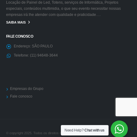
Locação de Painel de Led, Totens, serviços de Informática, Projetos
especiais, conteúdos multimidia, o que seu evento necessitar nossas
empresas irá lhe atender com qualidade e praticidade….
SAIBA MAIS
FALE CONOSCO
Endereço:
SÃO PAULO
Telefone:
(11) 94648-3644
Empresas do Grupo
Fale conosco
Need Help?
Chat with us
© copyright 2025. Todos os direitos reservados.