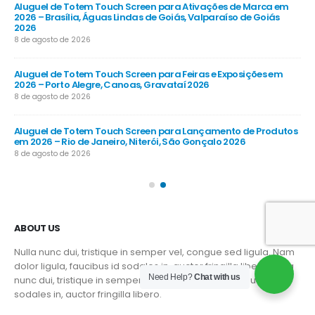
m
Aluguel de Totem Touch Screen para Stands e Feiras
Al
Corporativas em 2026 – Fortaleza, Caucaia, Maracanaú 2026
202
20
8 de agosto de 2026
8 d
Aluguel de Totem Touch Screen para Conferências
Empresariais em 2026 – Recife, Olinda, Jaboatão dos
Al
Guararapes 2026
202
8 de agosto de 2026
8 d
tos
Aluguel de Totem Touch Screen para Eventos Promocionais em
Al
2026 – Salvador, Lauro de Freitas, Camaçari 2026
em 
8 de agosto de 2026
8 d
ABOUT US
Nulla nunc dui, tristique in semper vel, congue sed ligula. Nam
dolor ligula, faucibus id sodales in, auctor fringilla libero. Nulla
Need Help?
Chat with us
nunc dui, tristique in semper vel. Nam dolor ligula, faucibus id
sodales in, auctor fringilla libero.