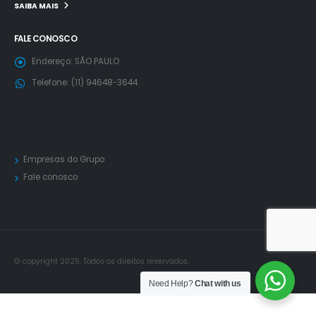
SAIBA MAIS
FALE CONOSCO
Endereço:
SÃO PAULO
Telefone:
(11) 94648-3644
Empresas do Grupo
Fale conosco
© copyright 2025. Todos os direitos reservados.
Need Help?
Chat with us