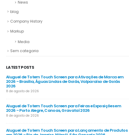
News
blog
Company History
Markup
Media
Sem categoria
LATEST POSTS
Aluguel de Totem Touch Screen para Ativações de Marca em
Al
26
2026 – Brasília, Águas Lindas de Goiás, Valparaíso de Goiás
Co
2026
8 d
8 de agosto de 2026
Al
Aluguel de Totem Touch Screen para Feiras e Exposições em
Emp
2026 – Porto Alegre, Canoas, Gravataí 2026
Gu
8 de agosto de 2026
8 d
 em
Aluguel de Totem Touch Screen para Lançamento de Produtos
Al
em 2026 – Rio de Janeiro, Niterói, São Gonçalo 2026
202