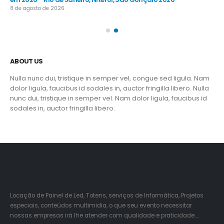
8 de agosto de 2026
8 d
ABOUT US
Nulla nunc dui, tristique in semper vel, congue sed ligula. Nam
dolor ligula, faucibus id sodales in, auctor fringilla libero. Nulla
nunc dui, tristique in semper vel. Nam dolor ligula, faucibus id
sodales in, auctor fringilla libero.
Locação de Painel de Led, Totens, serviços de Informática, Projetos
especiais, conteúdos multimidia, o que seu evento necessitar
nossas empresas irá lhe atender com qualidade e praticidade….