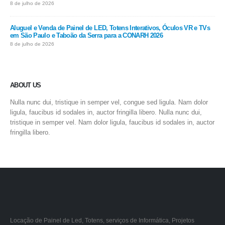
8 de julho de 2026
Aluguel e Venda de Painel de LED, Totens Interativos, Óculos VR e TVs
em São Paulo e Taboão da Serra para a CONARH 2026
8 de julho de 2026
ABOUT US
Nulla nunc dui, tristique in semper vel, congue sed ligula. Nam dolor
ligula, faucibus id sodales in, auctor fringilla libero. Nulla nunc dui,
tristique in semper vel. Nam dolor ligula, faucibus id sodales in, auctor
fringilla libero.
Locação de Painel de Led, Totens, serviços de Informática, Projetos