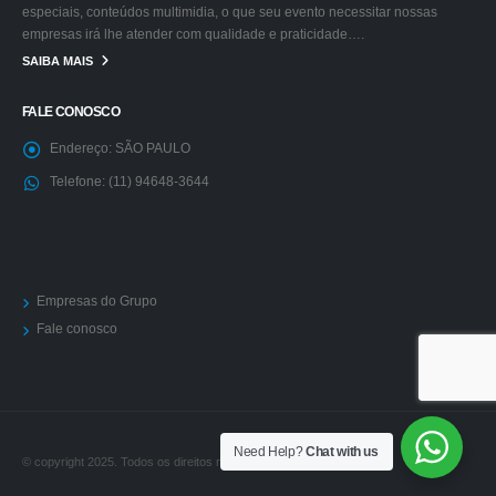
especiais, conteúdos multimidia, o que seu evento necessitar nossas
empresas irá lhe atender com qualidade e praticidade….
SAIBA MAIS
FALE CONOSCO
Endereço:
SÃO PAULO
Telefone:
(11) 94648-3644
Empresas do Grupo
Fale conosco
Need Help?
Chat with us
© copyright 2025. Todos os direitos reservados.