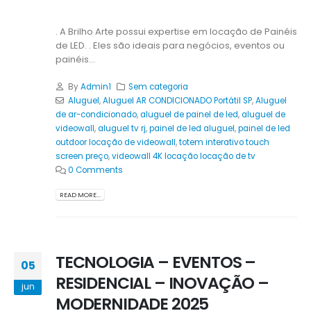
. A Brilho Arte possui expertise em locação de Painéis
de LED. . Eles são ideais para negócios, eventos ou
painéis...
By
Admin1
Sem categoria
Aluguel
,
Aluguel AR CONDICIONADO Portátil SP
,
Aluguel
de ar-condicionado
,
aluguel de painel de led
,
aluguel de
videowall
,
aluguel tv rj
,
painel de led aluguel
,
painel de led
outdoor locação de videowall
,
totem interativo touch
screen preço
,
videowall 4K locação locação de tv
0 Comments
READ MORE...
TECNOLOGIA – EVENTOS –
05
RESIDENCIAL – INOVAÇÃO –
jun
MODERNIDADE 2025