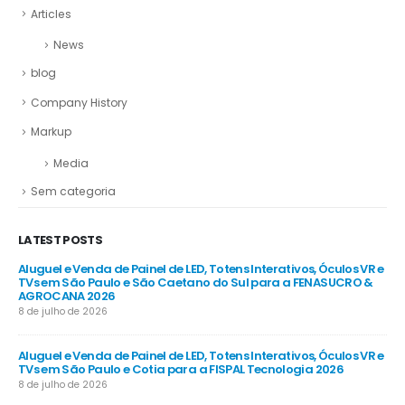
Articles
News
blog
Company History
Markup
Media
Sem categoria
LATEST POSTS
R e
Aluguel e Venda de Painel de LED, Totens Interativos, Óculos VR e
Alu
e
TVs em São Paulo e São Caetano do Sul para a FENASUCRO &
TV
AGROCANA 2026
Sã
8 de julho de 2026
8 d
R e
Aluguel e Venda de Painel de LED, Totens Interativos, Óculos VR e
Alu
TVs em São Paulo e Cotia para a FISPAL Tecnologia 2026
TVs
8 de julho de 2026
8 d