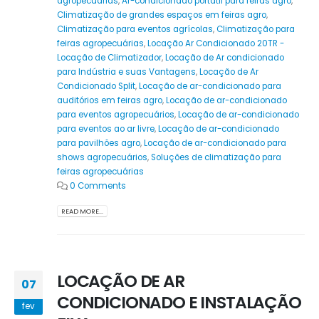
agropecuárias
,
Ar-condicionado portátil para feiras agro
,
Climatização de grandes espaços em feiras agro
,
Climatização para eventos agrícolas
,
Climatização para
feiras agropecuárias
,
Locação Ar Condicionado 20TR -
Locação de Climatizador
,
Locação de Ar condicionado
para Indústria e suas Vantagens
,
Locação de Ar
Condicionado Split
,
Locação de ar-condicionado para
auditórios em feiras agro
,
Locação de ar-condicionado
para eventos agropecuários
,
Locação de ar-condicionado
para eventos ao ar livre
,
Locação de ar-condicionado
para pavilhões agro
,
Locação de ar-condicionado para
shows agropecuários
,
Soluções de climatização para
feiras agropecuárias
0 Comments
READ MORE...
LOCAÇÃO DE AR
07
CONDICIONADO E INSTALAÇÃO
fev