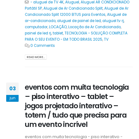
- aluguel de TV 4K
,
Aluguel
,
Aluguel AR CONDICIONADO
Portátil SP
,
Aluguel de Ar Condicionado Split
,
Aluguel de Ar
Condicionado Split 12000 BTUS para Eventos
,
Aluguel de
ar-condicionado
,
aluguel de painel de led
,
aluguel tv rj
,
computador
,
LOCAÇÃO
,
Locação de Ar Condicionado
,
painel de led rj
,
tablet
,
TECNOLOGIA - SOLUÇÃO COMPLETA
PARA O SEU EVENTO - EM TODO BRASIL 2025
,
TV
0 Comments
READ MORE...
eventos com muita tecnologia
03
– piso interativo – tablet –
jun
jogos projetado interativo –
totem / tudo que precisa para
um evento incrível
eventos com muita tecnologia - piso interativo -