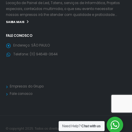
Locação de Painel de Led, Totens, serviços de Informática, Projetos
especiais, conteúdos multimidia, o que seu evento necessitar
nossas empresas irá lhe atender com qualidade e praticidade….
SAIBA MAIS
FALE CONOSCO
Endereço:
SÃO PAULO
Telefone:
(11) 94648-3644
Empresas do Grupo
Fale conosco
Need Help?
Chat with us
© copyright 2025. Todos os direitos reservados.