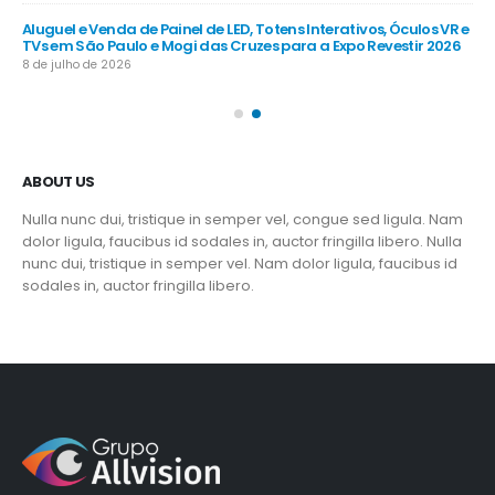
R e
Aluguel e Venda de Painel de LED, Totens Interativos, Óculos VR e
Alu
TVs em São Paulo e Mogi das Cruzes para a Expo Revestir 2026
TV
8 de julho de 2026
8 d
ABOUT US
Nulla nunc dui, tristique in semper vel, congue sed ligula. Nam
dolor ligula, faucibus id sodales in, auctor fringilla libero. Nulla
nunc dui, tristique in semper vel. Nam dolor ligula, faucibus id
sodales in, auctor fringilla libero.