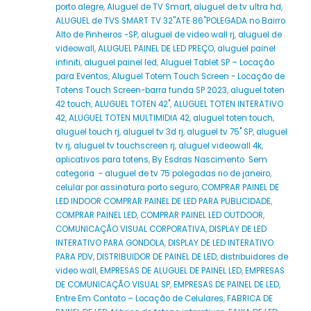
porto alegre
,
Aluguel de TV Smart
,
aluguel de tv ultra hd
,
ALUGUEL de TVS SMART TV 32''ATE 86''POLEGADA no Bairro‎
Alto de Pinheiros‎ -SP
,
aluguel de video wall rj
,
aluguel de
videowall
,
ALUGUEL PAINEL DE LED PREÇO
,
aluguel painel
infiniti
,
aluguel painel led
,
Aluguel Tablet SP – Locação
para Eventos
,
Aluguel Totem Touch Screen - Locação de
Totens Touch Screen-barra funda SP 2023
,
aluguel toten
42 touch
,
ALUGUEL TOTEN 42"
,
ALUGUEL TOTEN INTERATIVO
42
,
ALUGUEL TOTEN MULTIMIDIA 42
,
aluguel toten touch
,
aluguel touch rj
,
aluguel tv 3d rj
,
aluguel tv 75" SP
,
aluguel
tv rj
,
aluguel tv touchscreen rj
,
aluguel videowall 4k
,
aplicativos para totens
,
By Esdras Nascimento Sem
categoria - aluguel de tv 75 polegadas rio de janeiro
,
celular por assinatura porto seguro
,
COMPRAR PAINEL DE
LED INDOOR COMPRAR PAINEL DE LED PARA PUBLICIDADE
,
COMPRAR PAINEL LED
,
COMPRAR PAINEL LED OUTDOOR
,
COMUNICAÇÃO VISUAL CORPORATIVA
,
DISPLAY DE LED
INTERATIVO PARA GONDOLA
,
DISPLAY DE LED INTERATIVO
PARA PDV
,
DISTRIBUIDOR DE PAINEL DE LED
,
distribuidores de
video wall
,
EMPRESAS DE ALUGUEL DE PAINEL LED
,
EMPRESAS
DE COMUNICAÇÃO VISUAL SP
,
EMPRESAS DE PAINEL DE LED
,
Entre Em Contato – Locação de Celulares
,
FABRICA DE