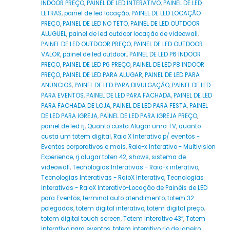
INDOOR PREÇO
,
PAINEL DE LED INTERATIVO
,
PAINEL DE LED
LETRAS
,
painel de led locação
,
PAINEL DE LED LOCAÇÃO
PREÇO
,
PAINEL DE LED NO TETO
,
PAINEL DE LED OUTDOOR
ALUGUEL
,
painel de led outdoor locação de videowall
,
PAINEL DE LED OUTDOOR PREÇO
,
PAINEL DE LED OUTDOOR
VALOR
,
painel de led outdoor.
,
PAINEL DE LED P6 INDOOR
PREÇO
,
PAINEL DE LED P6 PREÇO
,
PAINEL DE LED P8 INDOOR
PREÇO
,
PAINEL DE LED PARA ALUGAR
,
PAINEL DE LED PARA
ANUNCIOS
,
PAINEL DE LED PARA DIVULGAÇÃO
,
PAINEL DE LED
PARA EVENTOS
,
PAINEL DE LED PARA FACHADA
,
PAINEL DE LED
PARA FACHADA DE LOJA
,
PAINEL DE LED PARA FESTA
,
PAINEL
DE LED PARA IGREJA
,
PAINEL DE LED PARA IGREJA PREÇO
,
painel de led rj
,
Quanto custa Alugar uma TV
,
quanto
custa um totem digital
,
Raio X Interativo p/ eventos -
Eventos corporativos e mais
,
Raio-x Interativo - Multivision
Experience
,
rj alugar toten 42
,
shows
,
sistema de
videowall
,
Tecnologias Interativas - Raio-x interativo
,
Tecnologias Interativas - RaioX Interativo
,
Tecnologias
Interativas - RaioX Interativo-Locação de Painéis de LED
para Eventos
,
terminal auto atendimento
,
totem 32
polegadas
,
totem digital interativo
,
totem digital preço
,
totem digital touch screen
,
Totem Interativo 43”
,
Totem
interativo para eventos
,
totem interativo rio de janeiro
,