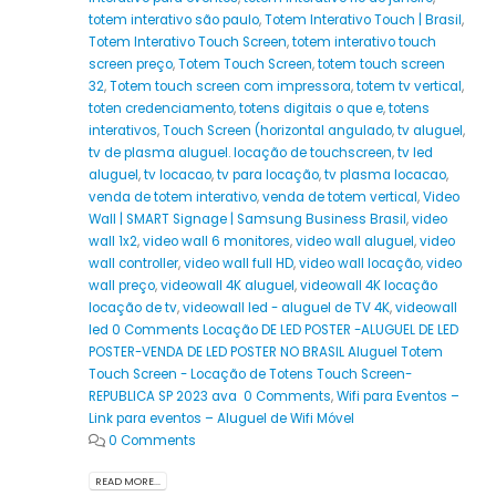
totem interativo são paulo
,
Totem Interativo Touch | Brasil
,
Totem Interativo Touch Screen
,
totem interativo touch
screen preço
,
Totem Touch Screen
,
totem touch screen
32
,
Totem touch screen com impressora
,
totem tv vertical
,
toten credenciamento
,
totens digitais o que e
,
totens
interativos
,
Touch Screen (horizontal angulado
,
tv aluguel
,
tv de plasma aluguel. locação de touchscreen
,
tv led
aluguel
,
tv locacao
,
tv para locação
,
tv plasma locacao
,
venda de totem interativo
,
venda de totem vertical
,
Video
Wall | SMART Signage | Samsung Business Brasil
,
video
wall 1x2
,
video wall 6 monitores
,
video wall aluguel
,
video
wall controller
,
video wall full HD
,
video wall locação
,
video
wall preço
,
videowall 4K aluguel
,
videowall 4K locação
locação de tv
,
videowall led - aluguel de TV 4K
,
videowall
led 0 Comments Locação DE LED POSTER -ALUGUEL DE LED
POSTER-VENDA DE LED POSTER NO BRASIL Aluguel Totem
Touch Screen - Locação de Totens Touch Screen-
REPUBLICA SP 2023 ava 0 Comments
,
Wifi para Eventos –
Link para eventos – Aluguel de Wifi Móvel
0 Comments
READ MORE...