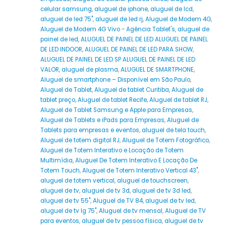
celular samsung
,
aluguel de iphone
,
aluguel de lcd
,
aluguel de led 75"
,
aluguel de led rj
,
Aluguel de Modem 4G
,
Aluguel de Modem 4G Vivo - Agência Tablet's
,
aluguel de
painel de led
,
ALUGUEL DE PAINEL DE LED ALUGUEL DE PAINEL
DE LED INDOOR
,
ALUGUEL DE PAINEL DE LED PARA SHOW
,
ALUGUEL DE PAINEL DE LED SP ALUGUEL DE PAINEL DE LED
VALOR
,
aluguel de plasma
,
ALUGUEL DE SMARTPHONE
,
Aluguel de smartphone – Disponível em São Paulo
,
Aluguel de Tablet
,
Aluguel de tablet Curitiba
,
Aluguel de
tablet preço
,
Aluguel de tablet Recife
,
Aluguel de tablet RJ
,
Aluguel de Tablet Samsung e Apple para Empresas
,
Aluguel de Tablets e iPads para Empresas
,
Aluguel de
Tablets para empresas e eventos
,
aluguel de tela touch
,
Aluguel de totem digital RJ
,
Aluguel de Totem Fotográfico
,
Aluguel de Totem Interativo e Locação de Totem
Multimídia
,
Aluguel De Totem Interativo E Locação De
Totem Touch
,
Aluguel de Totem Interativo Vertical 43"
,
aluguel de totem vertical
,
aluguel de touchscreen
,
aluguel de tv
,
aluguel de tv 3d
,
aluguel de tv 3d led
,
aluguel de tv 55"
,
Aluguel de TV 84
,
aluguel de tv led
,
aluguel de tv lg 75"
,
Aluguel de tv mensal
,
Aluguel de TV
para eventos
,
aluguel de tv pessoa física
,
aluguel de tv