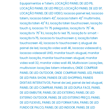
Equipamentos e Totem
,
LOCAÇÃO PAINEL DE LED P6
,
LOCAÇÃO PAINEL DE LED PREÇO
,
LOCAÇÃO PAINEL DE LED SP
,
LOCAÇÃO PAINEL DE LED VIDEO
,
locacao painel led
,
locacao
totem
,
locacao totem 42"
,
locacao totem 42" multimidia
,
locação toten 42" RJ
,
locação toten touchscreen
,
locação
touch rj
,
locacao TV 75 polegadas
,
locação tv 75" 4k
,
locação tv 75" RJ
,
locação tv led 75
,
locação tv smart -
locação tv75
,
locacao tv touchscreen rj .locação toten
touchscreen 42
,
locacao tv touchscreen rj aluguel de
painel de led
,
locação video wall 4K
,
locacao videowall rj
,
locacao videowall UHD
,
monitor touch aluguel
,
monitor
touch locação
,
monitor touchscreen aluguel
,
monitor
video wall 32
,
monitor video wall 49
,
Multivision Locações
,
multivision locações totem interativo
,
ONDE COMPRAR
PAINEL DE LED OUTDOOR
,
ONDE COMPRAR PAINEL LED
,
PAINEIS
DE LED PARA SHOW
,
PAINEIS DE LED SHOPPING
,
PAINEIS
DIGITAIS INTERATIVOS
,
Painel de Led
,
painel de led aluguel
,
PAINEL DE LED COMPRAR
,
PAINEL DE LED DUPLA FACE
,
PAINEL
DE LED EMBUTIR
,
PAINEL DE LED EXTERNO
,
PAINEL DE LED
EXTERNO OUTDOOR
,
PAINEL DE LED EXTERNO PREÇO
,
PAINEL
DE LED FLEXIVEL
,
PAINEL DE LED FORMATURA
,
PAINEL DE LED
FUNDO DE PALCO
,
PAINEL DE LED INDOOR
,
PAINEL DE LED