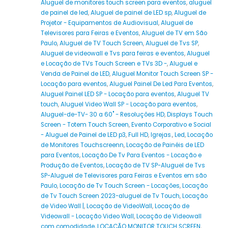
Aluguel de monitores touch screen para eventos
,
aluguel
de painel de led
,
Aluguel de painel de LED sp
,
Aluguel de
Projetor - Equipamentos de Audiovisual
,
Aluguel de
Televisores para Feiras e Eventos
,
Aluguel de TV em São
Paulo
,
Aluguel de TV Touch Screen
,
Aluguel de Tvs SP
,
Aluguel de videowall e Tvs para feiras e eventos
,
Aluguel
e Locação de TVs Touch Screen e TVs 3D -
,
Aluguel e
Venda de Painel de LED
,
Aluguel Monitor Touch Screen SP -
Locação para eventos
,
Aluguel Painel De Led Para Eventos
,
Aluguel Painel LED SP - Locação para eventos
,
Aluguel TV
touch
,
Aluguel Video Wall SP - Locação para eventos
,
Aluguel-de-TV- 30 a 60" - Resoluções HD
,
Displays Touch
Screen - Totem Touch Screen
,
Evento Corporativo e Social
- Aluguel de Painel de LED p3
,
Full HD
,
Igrejas.
,
Led
,
Locação
de Monitores Touchscreenn
,
Locação de Painéis de LED
para Eventos
,
Locação De Tv Para Eventos - Locação e
Produção de Eventos
,
Locação de TV SP-Aluguel de Tvs
SP-Aluguel de Televisores para Feiras e Eventos em são
Paulo
,
Locação de Tv Touch Screen - Locações
,
Locação
de Tv Touch Screen 2023-aluguel de Tv Touch
,
Locação
de Video Wall |
,
Locação de VideoWall
,
Locação de
Videowall - Locação Video Wall
,
Locação de Videowall
com comodidade
,
LOCAÇÃO MONITOR TOUCH SCREEN
,