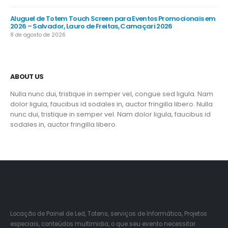
Aluguel de Totem Touch Screen para Eventos Promocionais em
2026 – Salvador, Lauro de Freitas, Camaçari 2026
8 de agosto de 2026
ABOUT US
Nulla nunc dui, tristique in semper vel, congue sed ligula. Nam
dolor ligula, faucibus id sodales in, auctor fringilla libero. Nulla
nunc dui, tristique in semper vel. Nam dolor ligula, faucibus id
sodales in, auctor fringilla libero.
Locação de Painel de Led, Totens, serviços de Informática, Projetos
especiais, conteúdos multimidia, o que seu evento necessitar