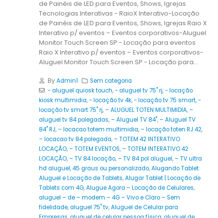
de Painéis de LED para Eventos, Shows, Igrejas
Tecnologias Interativas - RaioX Interativo-Locação
de Painéis de LED para Eventos, Shows, Igrejas Raio X
Interativo p/ eventos – Eventos corporativos-Aluguel
Monitor Touch Screen SP - Locação para eventos
Raio X Interativo p/ eventos – Eventos corporativos-
Aluguel Monitor Touch Screen SP - Locação para...
By
Admin1
Sem categoria
- aluguel quiosk touch
,
- aluguel tv 75" rj
,
- locação
kiosk multimidia
,
- locação tv 4k
,
- locação tv 75 smart
,
-
locação tv smart 75" rj
,
– ALUGUEL TOTEN MULTIMIDIA
,
–
aluguel tv 84 polegadas
,
– Aluguel TV 84"
,
– Aluguel TV
84" RJ
,
– locacao totem multimidia
,
– locação toten RJ 42
,
– locacao tv 84 polegada
,
– TOTEM 42 INTERATIVO
LOCAÇÃO
,
– TOTEM EVENTOS
,
– TOTEM INTERATIVO 42
LOCAÇÃO
,
– TV 84 locação
,
– TV 84 pol aluguel
,
– TV ultra
hd aluguel
,
45 graus ou personalizado
,
Alugando Tablet:
Aluguel e Locação de Tablets
,
Alugar Tablet | Locação de
Tablets com 4G
,
Alugue Agora – Locação de Celulares
,
aluguel – de – modem – 4G – Vivo e Claro – Sem
fidelidade
,
aluguel 75" tv
,
Aluguel de Celular para
Empresas
,
aluguel de celular pessoa física
,
aluguel de