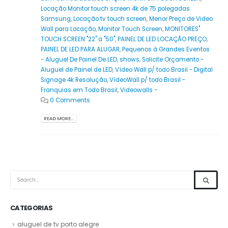
Locação Monitor touch screen 4k de 75 polegadas
Samsung
,
Locação tv touch screen
,
Menor Preço de Video
Wall para Locação
,
Monitor Touch Screen
,
MONITORES"
TOUCH SCREEN "22" a "50"
,
PAINEL DE LED LOCAÇÃO PREÇO
,
PAINEL DE LED PARA ALUGAR
,
Pequenos à Grandes Eventos
- Aluguel De Painel De LED
,
shows
,
Solicite Orçamento -
Aluguel de Painel de LED
,
Vídeo Wall p/ todo Brasil - Digital
Signage 4k Resolução
,
VídeoWall p/ todo Brasil -
Franquias em Todo Brasil
,
Videowalls -
0 Comments
READ MORE...
CATEGORIAS
aluguel de tv porto alegre