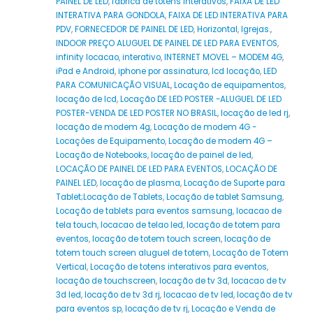
PAINEL DE LED
,
fábrica de totens interativos
,
FAIXA DE LED
INTERATIVA PARA GONDOLA
,
FAIXA DE LED INTERATIVA PARA
PDV
,
FORNECEDOR DE PAINEL DE LED
,
Horizontal
,
Igrejas.
,
INDOOR PREÇO ALUGUEL DE PAINEL DE LED PARA EVENTOS
,
infinity locacao
,
interativo
,
INTERNET MOVEL – MODEM 4G
,
iPad e Android
,
iphone por assinatura
,
lcd locação
,
LED
PARA COMUNICAÇÃO VISUAL
,
Locação de equipamentos
,
locação de lcd
,
Locação DE LED POSTER -ALUGUEL DE LED
POSTER-VENDA DE LED POSTER NO BRASIL
,
locação de led rj
,
locação de modem 4g
,
Locação de modem 4G -
Locações de Equipamento
,
Locação de modem 4G –
Locação de Notebooks
,
locação de painel de led
,
LOCAÇÃO DE PAINEL DE LED PARA EVENTOS
,
LOCAÇÃO DE
PAINEL LED
,
locação de plasma
,
Locação de Suporte para
Tablet;Locação de Tablets
,
Locação de tablet Samsung
,
Locação de tablets para eventos samsung
,
locacao de
tela touch
,
locacao de telao led
,
locação de totem para
eventos
,
locação de totem touch screen
,
locação de
totem touch screen aluguel de totem
,
Locação de Totem
Vertical
,
Locação de totens interativos para eventos
,
locação de touchscreen
,
locação de tv 3d
,
locacao de tv
3d led
,
locação de tv 3d rj
,
locacao de tv led
,
locação de tv
para eventos sp
,
locação de tv rj
,
Locação e Venda de