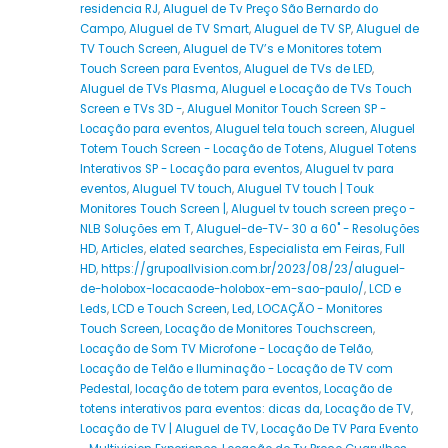
residencia RJ
,
Aluguel de Tv Preço São Bernardo do
Campo
,
Aluguel de TV Smart
,
Aluguel de TV SP
,
Aluguel de
TV Touch Screen
,
Aluguel de TV’s e Monitores totem
Touch Screen para Eventos
,
Aluguel de TVs de LED
,
Aluguel de TVs Plasma
,
Aluguel e Locação de TVs Touch
Screen e TVs 3D -
,
Aluguel Monitor Touch Screen SP -
Locação para eventos
,
Aluguel tela touch screen
,
Aluguel
Totem Touch Screen - Locação de Totens
,
Aluguel Totens
Interativos SP - Locação para eventos
,
Aluguel tv para
eventos
,
Aluguel TV touch
,
Aluguel TV touch | Touk
Monitores Touch Screen |
,
Aluguel tv touch screen preço -
NLB Soluções em T
,
Aluguel-de-TV- 30 a 60" - Resoluções
HD
,
Articles
,
elated searches
,
Especialista em Feiras
,
Full
HD
,
https://grupoallvision.com.br/2023/08/23/aluguel-
de-holobox-locacaode-holobox-em-sao-paulo/
,
LCD e
Leds
,
LCD e Touch Screen
,
Led
,
LOCAÇÃO - Monitores
Touch Screen
,
Locação de Monitores Touchscreen
,
Locação de Som TV Microfone - Locação de Telão
,
Locação de Telão e Iluminação - Locação de TV com
Pedestal
,
locação de totem para eventos
,
Locação de
totens interativos para eventos: dicas da
,
Locação de TV
,
Locação de TV | Aluguel de TV
,
Locação De TV Para Evento