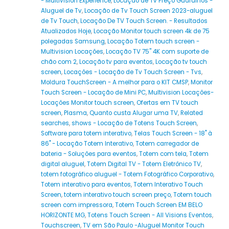
- Multivision Experience
,
Locação de Tv Preço Guarulhos -
Aluguel de Tv
,
Locação de Tv Touch Screen 2023-aluguel
de Tv Touch
,
Locação De TV Touch Screen. - Resultados
Atualizados Hoje
,
Locação Monitor touch screen 4k de 75
polegadas Samsung
,
Locação Totem touch screen -
Multivision Locações
,
Locação TV 75'' 4K com suporte de
chão com 2
,
Locação tv para eventos
,
Locação tv touch
screen
,
Locações - Locação de Tv Touch Screen - Tvs
,
Moldura TouchScreen - A melhor para o KIT CMSP
,
Monitor
Touch Screen - Locação de Mini PC
,
Multivision Locações-
Locações Monitor touch screen
,
Ofertas em TV touch
screen
,
Plasma
,
Quanto custa Alugar uma TV
,
Related
searches
,
shows - Locação de Totens Touch Screen
,
Software para totem interativo
,
Telas Touch Screen - 18" à
86" - Locação Totem Interativo
,
Totem carregador de
bateria - Soluções para eventos
,
Totem com tela
,
Totem
digital aluguel
,
Totem Digital TV - Totem Eletrônico TV
,
totem fotográfico aluguel - Totem Fotográfico Corporativo
,
Totem interativo para eventos
,
Totem Interativo Touch
Screen
,
totem interativo touch screen preço
,
Totem touch
screen com impressora
,
Totem Touch Screen EM BELO
HORIZONTE MG
,
Totens Touch Screen - All Visions Eventos
,
Touchscreen
,
TV em São Paulo -Aluguel Monitor Touch