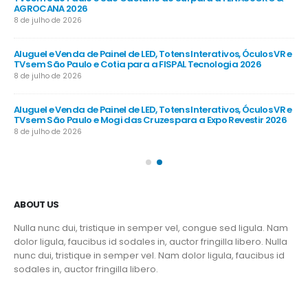
AGROCANA 2026
Sã
8 de julho de 2026
8 d
R e
Aluguel e Venda de Painel de LED, Totens Interativos, Óculos VR e
Alu
TVs em São Paulo e Cotia para a FISPAL Tecnologia 2026
TVs
8 de julho de 2026
8 d
R e
Aluguel e Venda de Painel de LED, Totens Interativos, Óculos VR e
Alu
TVs em São Paulo e Mogi das Cruzes para a Expo Revestir 2026
TV
8 de julho de 2026
8 d
ABOUT US
Nulla nunc dui, tristique in semper vel, congue sed ligula. Nam
dolor ligula, faucibus id sodales in, auctor fringilla libero. Nulla
nunc dui, tristique in semper vel. Nam dolor ligula, faucibus id
sodales in, auctor fringilla libero.