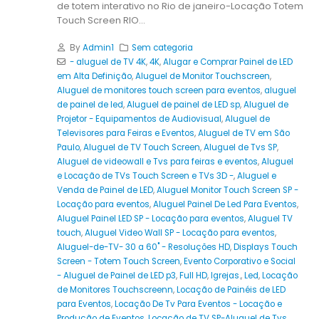
de totem interativo no Rio de janeiro-Locação Totem
Touch Screen RIO...
By
Admin1
Sem categoria
- aluguel de TV 4K
,
4K
,
Alugar e Comprar Painel de LED
em Alta Definição
,
Aluguel de Monitor Touchscreen
,
Aluguel de monitores touch screen para eventos
,
aluguel
de painel de led
,
Aluguel de painel de LED sp
,
Aluguel de
Projetor - Equipamentos de Audiovisual
,
Aluguel de
Televisores para Feiras e Eventos
,
Aluguel de TV em São
Paulo
,
Aluguel de TV Touch Screen
,
Aluguel de Tvs SP
,
Aluguel de videowall e Tvs para feiras e eventos
,
Aluguel
e Locação de TVs Touch Screen e TVs 3D -
,
Aluguel e
Venda de Painel de LED
,
Aluguel Monitor Touch Screen SP -
Locação para eventos
,
Aluguel Painel De Led Para Eventos
,
Aluguel Painel LED SP - Locação para eventos
,
Aluguel TV
touch
,
Aluguel Video Wall SP - Locação para eventos
,
Aluguel-de-TV- 30 a 60" - Resoluções HD
,
Displays Touch
Screen - Totem Touch Screen
,
Evento Corporativo e Social
- Aluguel de Painel de LED p3
,
Full HD
,
Igrejas.
,
Led
,
Locação
de Monitores Touchscreenn
,
Locação de Painéis de LED
para Eventos
,
Locação De Tv Para Eventos - Locação e
Produção de Eventos
,
Locação de TV SP-Aluguel de Tvs