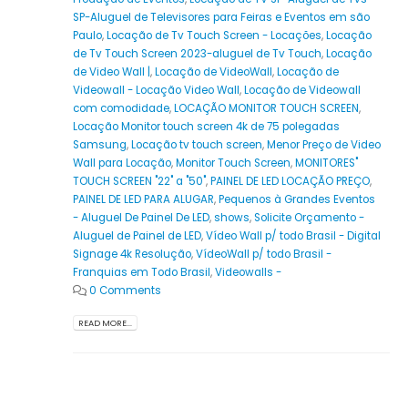
SP-Aluguel de Televisores para Feiras e Eventos em são
Paulo
,
Locação de Tv Touch Screen - Locações
,
Locação
de Tv Touch Screen 2023-aluguel de Tv Touch
,
Locação
de Video Wall |
,
Locação de VideoWall
,
Locação de
Videowall - Locação Video Wall
,
Locação de Videowall
com comodidade
,
LOCAÇÃO MONITOR TOUCH SCREEN
,
Locação Monitor touch screen 4k de 75 polegadas
Samsung
,
Locação tv touch screen
,
Menor Preço de Video
Wall para Locação
,
Monitor Touch Screen
,
MONITORES"
TOUCH SCREEN "22" a "50"
,
PAINEL DE LED LOCAÇÃO PREÇO
,
PAINEL DE LED PARA ALUGAR
,
Pequenos à Grandes Eventos
- Aluguel De Painel De LED
,
shows
,
Solicite Orçamento -
Aluguel de Painel de LED
,
Vídeo Wall p/ todo Brasil - Digital
Signage 4k Resolução
,
VídeoWall p/ todo Brasil -
Franquias em Todo Brasil
,
Videowalls -
0 Comments
READ MORE...