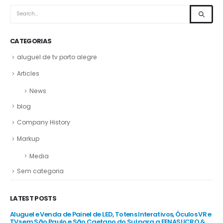
CATEGORIAS
aluguel de tv porto alegre
Articles
News
blog
Company History
Markup
Media
Sem categoria
LATEST POSTS
R e
Aluguel e Venda de Painel de LED, Totens Interativos, Óculos VR e
Alu
e
TVs em São Paulo e São Caetano do Sul para a FENASUCRO &
TV