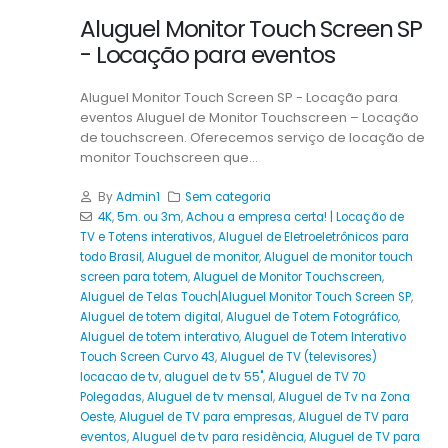
Aluguel Monitor Touch Screen SP
- Locação para eventos
Aluguel Monitor Touch Screen SP - Locação para
eventos Aluguel de Monitor Touchscreen – Locação
de touchscreen. Oferecemos serviço de locação de
monitor Touchscreen que...
By
Admin1
Sem categoria
4K
,
5m. ou 3m
,
Achou a empresa certa! | Locação de
TV e Totens interativos
,
Aluguel de Eletroeletrônicos para
todo Brasil
,
Aluguel de monitor
,
Aluguel de monitor touch
screen para totem
,
Aluguel de Monitor Touchscreen
,
Aluguel de Telas Touch|Aluguel Monitor Touch Screen SP
,
Aluguel de totem digital
,
Aluguel de Totem Fotográfico
,
Aluguel de totem interativo
,
Aluguel de Totem Interativo
Touch Screen Curvo 43
,
Aluguel de TV (televisores)
locacao de tv
,
aluguel de tv 55"
,
Aluguel de TV 70
Polegadas
,
Aluguel de tv mensal
,
Aluguel de Tv na Zona
Oeste
,
Aluguel de TV para empresas
,
Aluguel de TV para
eventos
,
Aluguel de tv para residência
,
Aluguel de TV para