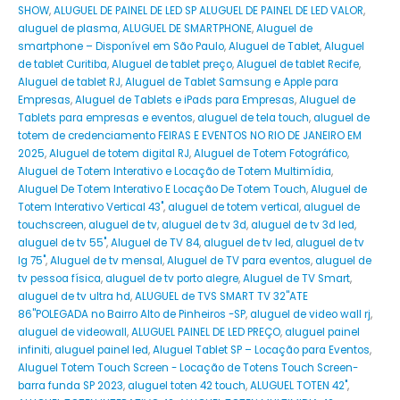
SHOW
,
ALUGUEL DE PAINEL DE LED SP ALUGUEL DE PAINEL DE LED VALOR
,
aluguel de plasma
,
ALUGUEL DE SMARTPHONE
,
Aluguel de
smartphone – Disponível em São Paulo
,
Aluguel de Tablet
,
Aluguel
de tablet Curitiba
,
Aluguel de tablet preço
,
Aluguel de tablet Recife
,
Aluguel de tablet RJ
,
Aluguel de Tablet Samsung e Apple para
Empresas
,
Aluguel de Tablets e iPads para Empresas
,
Aluguel de
Tablets para empresas e eventos
,
aluguel de tela touch
,
aluguel de
totem de credenciamento FEIRAS E EVENTOS NO RIO DE JANEIRO EM
2025
,
Aluguel de totem digital RJ
,
Aluguel de Totem Fotográfico
,
Aluguel de Totem Interativo e Locação de Totem Multimídia
,
Aluguel De Totem Interativo E Locação De Totem Touch
,
Aluguel de
Totem Interativo Vertical 43"
,
aluguel de totem vertical
,
aluguel de
touchscreen
,
aluguel de tv
,
aluguel de tv 3d
,
aluguel de tv 3d led
,
aluguel de tv 55"
,
Aluguel de TV 84
,
aluguel de tv led
,
aluguel de tv
lg 75"
,
Aluguel de tv mensal
,
Aluguel de TV para eventos
,
aluguel de
tv pessoa física
,
aluguel de tv porto alegre
,
Aluguel de TV Smart
,
aluguel de tv ultra hd
,
ALUGUEL de TVS SMART TV 32''ATE
86''POLEGADA no Bairro‎ Alto de Pinheiros‎ -SP
,
aluguel de video wall rj
,
aluguel de videowall
,
ALUGUEL PAINEL DE LED PREÇO
,
aluguel painel
infiniti
,
aluguel painel led
,
Aluguel Tablet SP – Locação para Eventos
,
Aluguel Totem Touch Screen - Locação de Totens Touch Screen-
barra funda SP 2023
,
aluguel toten 42 touch
,
ALUGUEL TOTEN 42"
,