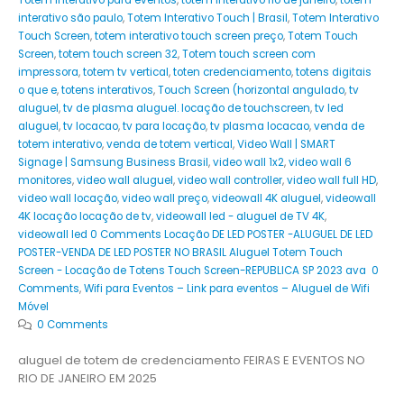
Totem interativo para eventos
,
totem interativo rio de janeiro
,
totem
interativo são paulo
,
Totem Interativo Touch | Brasil
,
Totem Interativo
Touch Screen
,
totem interativo touch screen preço
,
Totem Touch
Screen
,
totem touch screen 32
,
Totem touch screen com
impressora
,
totem tv vertical
,
toten credenciamento
,
totens digitais
o que e
,
totens interativos
,
Touch Screen (horizontal angulado
,
tv
aluguel
,
tv de plasma aluguel. locação de touchscreen
,
tv led
aluguel
,
tv locacao
,
tv para locação
,
tv plasma locacao
,
venda de
totem interativo
,
venda de totem vertical
,
Video Wall | SMART
Signage | Samsung Business Brasil
,
video wall 1x2
,
video wall 6
monitores
,
video wall aluguel
,
video wall controller
,
video wall full HD
,
video wall locação
,
video wall preço
,
videowall 4K aluguel
,
videowall
4K locação locação de tv
,
videowall led - aluguel de TV 4K
,
videowall led 0 Comments Locação DE LED POSTER -ALUGUEL DE LED
POSTER-VENDA DE LED POSTER NO BRASIL Aluguel Totem Touch
Screen - Locação de Totens Touch Screen-REPUBLICA SP 2023 ava 0
Comments
,
Wifi para Eventos – Link para eventos – Aluguel de Wifi
Móvel
0 Comments
aluguel de totem de credenciamento FEIRAS E EVENTOS NO
RIO DE JANEIRO EM 2025