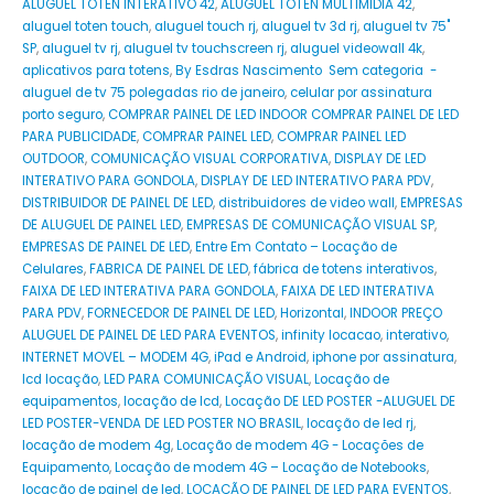
ALUGUEL TOTEN INTERATIVO 42
,
ALUGUEL TOTEN MULTIMIDIA 42
,
aluguel toten touch
,
aluguel touch rj
,
aluguel tv 3d rj
,
aluguel tv 75"
SP
,
aluguel tv rj
,
aluguel tv touchscreen rj
,
aluguel videowall 4k
,
aplicativos para totens
,
By Esdras Nascimento Sem categoria -
aluguel de tv 75 polegadas rio de janeiro
,
celular por assinatura
porto seguro
,
COMPRAR PAINEL DE LED INDOOR COMPRAR PAINEL DE LED
PARA PUBLICIDADE
,
COMPRAR PAINEL LED
,
COMPRAR PAINEL LED
OUTDOOR
,
COMUNICAÇÃO VISUAL CORPORATIVA
,
DISPLAY DE LED
INTERATIVO PARA GONDOLA
,
DISPLAY DE LED INTERATIVO PARA PDV
,
DISTRIBUIDOR DE PAINEL DE LED
,
distribuidores de video wall
,
EMPRESAS
DE ALUGUEL DE PAINEL LED
,
EMPRESAS DE COMUNICAÇÃO VISUAL SP
,
EMPRESAS DE PAINEL DE LED
,
Entre Em Contato – Locação de
Celulares
,
FABRICA DE PAINEL DE LED
,
fábrica de totens interativos
,
FAIXA DE LED INTERATIVA PARA GONDOLA
,
FAIXA DE LED INTERATIVA
PARA PDV
,
FORNECEDOR DE PAINEL DE LED
,
Horizontal
,
INDOOR PREÇO
ALUGUEL DE PAINEL DE LED PARA EVENTOS
,
infinity locacao
,
interativo
,
INTERNET MOVEL – MODEM 4G
,
iPad e Android
,
iphone por assinatura
,
lcd locação
,
LED PARA COMUNICAÇÃO VISUAL
,
Locação de
equipamentos
,
locação de lcd
,
Locação DE LED POSTER -ALUGUEL DE
LED POSTER-VENDA DE LED POSTER NO BRASIL
,
locação de led rj
,
locação de modem 4g
,
Locação de modem 4G - Locações de
Equipamento
,
Locação de modem 4G – Locação de Notebooks
,
locação de painel de led
,
LOCAÇÃO DE PAINEL DE LED PARA EVENTOS
,