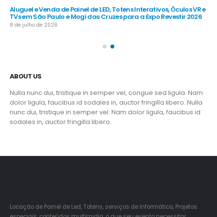
R e
Aluguel e Venda de Painel de LED, Totens Interativos, Óculos VR e
Alu
TVs em São Paulo e Mogi das Cruzes para a Expo Revestir 2026
TV
8 de julho de 2026
8 d
ABOUT US
Nulla nunc dui, tristique in semper vel, congue sed ligula. Nam
dolor ligula, faucibus id sodales in, auctor fringilla libero. Nulla
nunc dui, tristique in semper vel. Nam dolor ligula, faucibus id
sodales in, auctor fringilla libero.
Locação de Painel de Led, Totens, serviços de Informática, Projetos
especiais, conteúdos multimidia, o que seu evento necessitar