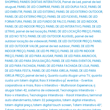
SHOPPING
,
PAINEIS DIGITAIS INTERATIVOS
,
Painel de Led
,
painel de led
aluguel
,
PAINEL DE LED COMPRAR
,
PAINEL DE LED DUPLA FACE
,
PAINEL DE
LED EMBUTIR
,
PAINEL DE LED EXTERNO
,
PAINEL DE LED EXTERNO OUTDOOR
,
PAINEL DE LED EXTERNO PREÇO
,
PAINEL DE LED FLEXIVEL
,
PAINEL DE LED
FORMATURA
,
PAINEL DE LED FUNDO DE PALCO
,
PAINEL DE LED INDOOR
,
PAINEL DE LED INDOOR PREÇO
,
PAINEL DE LED INTERATIVO
,
PAINEL DE LED
LETRAS
,
painel de led locação
,
PAINEL DE LED LOCAÇÃO PREÇO
,
PAINEL
DE LED NO TETO
,
PAINEL DE LED OUTDOOR ALUGUEL
,
painel de led
outdoor locação de videowall
,
PAINEL DE LED OUTDOOR PREÇO
,
PAINEL
DE LED OUTDOOR VALOR
,
painel de led outdoor.
,
PAINEL DE LED P6
INDOOR PREÇO
,
PAINEL DE LED P6 PREÇO
,
PAINEL DE LED P8 INDOOR
PREÇO
,
PAINEL DE LED PARA ALUGAR
,
PAINEL DE LED PARA ANUNCIOS
,
PAINEL DE LED PARA DIVULGAÇÃO
,
PAINEL DE LED PARA EVENTOS
,
PAINEL
DE LED PARA FACHADA
,
PAINEL DE LED PARA FACHADA DE LOJA
,
PAINEL
DE LED PARA FESTA
,
PAINEL DE LED PARA IGREJA
,
PAINEL DE LED PARA
IGREJA PREÇO
,
painel de led rj
,
Quanto custa Alugar uma TV
,
quanto
custa um totem digital
,
Raio X Interativo p/ eventos - Eventos
corporativos e mais
,
Raio-x Interativo - Multivision Experience
,
rj
alugar toten 42
,
sistema de videowall
,
Tecnologias Interativas -
Raio-x interativo
,
Tecnologias Interativas - RaioX Interativo
,
terminal
auto atendimento
,
totem 32 polegadas
,
totem digital interativo
,
totem digital preço
,
totem digital touch screen
,
Totem Interativo 43”
,