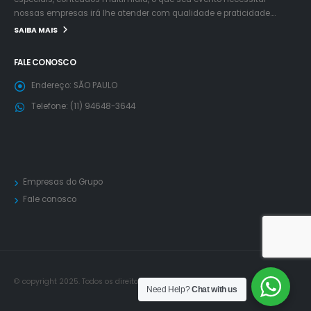
nossas empresas irá lhe atender com qualidade e praticidade….
SAIBA MAIS
FALE CONOSCO
Endereço:
SÃO PAULO
Telefone:
(11) 94648-3644
Empresas do Grupo
Fale conosco
© copyright 2025. Todos os direitos reservados.
Need Help?
Chat with us