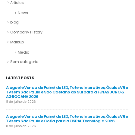
Articles
News
blog
Company History
Markup
Media
Sem categoria
LATEST POSTS
R e
Aluguel e Venda de Painel de LED, Totens Interativos, Óculos VR e
Alu
e
TVs em São Paulo e São Caetano do Sul para a FENASUCRO &
TV
AGROCANA 2026
Sã
8 de julho de 2026
8 d
R e
Aluguel e Venda de Painel de LED, Totens Interativos, Óculos VR e
Alu
TVs em São Paulo e Cotia para a FISPAL Tecnologia 2026
TVs
8 de julho de 2026
8 d