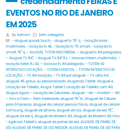
credenciamento FEIRAS E
EVENTOS NO RIO DE JANEIRO
EM 2025
By
Admin1
Sem categoria
- aluguel quiosk touch
,
- aluguel tv 75" rj
,
- locação kiosk
multimidia
,
- locação tv 4k
,
- locação tv 75 smart
,
- locação tv
smart 75" rj
,
– ALUGUEL TOTEN MULTIMIDIA
,
– aluguel tv 84 polegadas
,
– Aluguel TV 84"
,
– Aluguel TV 84" RJ
,
– locacao totem multimidia
,
–
locação toten RJ 42
,
– locacao tv 84 polegada
,
– TOTEM 42
INTERATIVO LOCAÇÃO
,
– TOTEM EVENTOS
,
– TOTEM INTERATIVO 42
LOCAÇÃO
,
– TV 84 locação
,
– TV 84 pol aluguel
,
– TV ultra hd
aluguel
,
45 graus ou personalizado
,
Alugando Tablet: Aluguel e
Locação de Tablets
,
Alugar Tablet | Locação de Tablets com 4G
,
Alugue Agora – Locação de Celulares
,
aluguel – de – modem – 4G
– Vivo e Claro – Sem fidelidade
,
aluguel 75" tv
,
Aluguel de Celular
para Empresas
,
aluguel de celular pessoa física
,
aluguel de celular
samsung
,
aluguel de iphone
,
aluguel de lcd
,
aluguel de led 75"
,
aluguel de led rj
,
Aluguel de Modem 4G
,
Aluguel de Modem 4G Vivo
- Agência Tablet's
,
aluguel de painel de led
,
ALUGUEL DE PAINEL DE
LED ALUGUEL DE PAINEL DE LED INDOOR
,
ALUGUEL DE PAINEL DE LED PARA