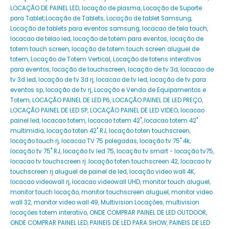
LOCAÇÃO DE PAINEL LED
,
locação de plasma
,
Locação de Suporte
para Tablet;Locação de Tablets
,
Locação de tablet Samsung
,
Locação de tablets para eventos samsung
,
locacao de tela touch
,
locacao de telao led
,
locação de totem para eventos
,
locação de
totem touch screen
,
locação de totem touch screen aluguel de
totem
,
Locação de Totem Vertical
,
Locação de totens interativos
para eventos
,
locação de touchscreen
,
locação de tv 3d
,
locacao de
tv 3d led
,
locação de tv 3d rj
,
locacao de tv led
,
locação de tv para
eventos sp
,
locação de tv rj
,
Locação e Venda de Equipamentos e
Totem
,
LOCAÇÃO PAINEL DE LED P6
,
LOCAÇÃO PAINEL DE LED PREÇO
,
LOCAÇÃO PAINEL DE LED SP
,
LOCAÇÃO PAINEL DE LED VIDEO
,
locacao
painel led
,
locacao totem
,
locacao totem 42"
,
locacao totem 42"
multimidia
,
locação toten 42" RJ
,
locação toten touchscreen
,
locação touch rj
,
locacao TV 75 polegadas
,
locação tv 75" 4k
,
locação tv 75" RJ
,
locação tv led 75
,
locação tv smart - locação tv75
,
locacao tv touchscreen rj .locação toten touchscreen 42
,
locacao tv
touchscreen rj aluguel de painel de led
,
locação video wall 4K
,
locacao videowall rj
,
locacao videowall UHD
,
monitor touch aluguel
,
monitor touch locação
,
monitor touchscreen aluguel
,
monitor video
wall 32
,
monitor video wall 49
,
Multivision Locações
,
multivision
locações totem interativo
,
ONDE COMPRAR PAINEL DE LED OUTDOOR
,
ONDE COMPRAR PAINEL LED
,
PAINEIS DE LED PARA SHOW
,
PAINEIS DE LED