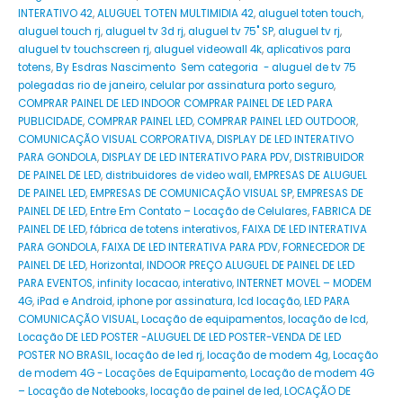
INTERATIVO 42
,
ALUGUEL TOTEN MULTIMIDIA 42
,
aluguel toten touch
,
aluguel touch rj
,
aluguel tv 3d rj
,
aluguel tv 75" SP
,
aluguel tv rj
,
aluguel tv touchscreen rj
,
aluguel videowall 4k
,
aplicativos para
totens
,
By Esdras Nascimento Sem categoria - aluguel de tv 75
polegadas rio de janeiro
,
celular por assinatura porto seguro
,
COMPRAR PAINEL DE LED INDOOR COMPRAR PAINEL DE LED PARA
PUBLICIDADE
,
COMPRAR PAINEL LED
,
COMPRAR PAINEL LED OUTDOOR
,
COMUNICAÇÃO VISUAL CORPORATIVA
,
DISPLAY DE LED INTERATIVO
PARA GONDOLA
,
DISPLAY DE LED INTERATIVO PARA PDV
,
DISTRIBUIDOR
DE PAINEL DE LED
,
distribuidores de video wall
,
EMPRESAS DE ALUGUEL
DE PAINEL LED
,
EMPRESAS DE COMUNICAÇÃO VISUAL SP
,
EMPRESAS DE
PAINEL DE LED
,
Entre Em Contato – Locação de Celulares
,
FABRICA DE
PAINEL DE LED
,
fábrica de totens interativos
,
FAIXA DE LED INTERATIVA
PARA GONDOLA
,
FAIXA DE LED INTERATIVA PARA PDV
,
FORNECEDOR DE
PAINEL DE LED
,
Horizontal
,
INDOOR PREÇO ALUGUEL DE PAINEL DE LED
PARA EVENTOS
,
infinity locacao
,
interativo
,
INTERNET MOVEL – MODEM
4G
,
iPad e Android
,
iphone por assinatura
,
lcd locação
,
LED PARA
COMUNICAÇÃO VISUAL
,
Locação de equipamentos
,
locação de lcd
,
Locação DE LED POSTER -ALUGUEL DE LED POSTER-VENDA DE LED
POSTER NO BRASIL
,
locação de led rj
,
locação de modem 4g
,
Locação
de modem 4G - Locações de Equipamento
,
Locação de modem 4G
– Locação de Notebooks
,
locação de painel de led
,
LOCAÇÃO DE