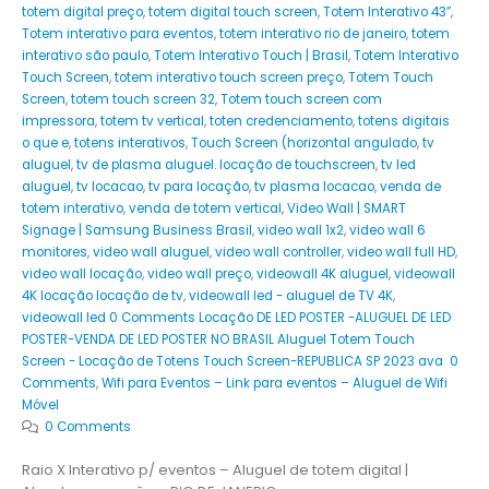
totem digital preço
,
totem digital touch screen
,
Totem Interativo 43”
,
Totem interativo para eventos
,
totem interativo rio de janeiro
,
totem
interativo são paulo
,
Totem Interativo Touch | Brasil
,
Totem Interativo
Touch Screen
,
totem interativo touch screen preço
,
Totem Touch
Screen
,
totem touch screen 32
,
Totem touch screen com
impressora
,
totem tv vertical
,
toten credenciamento
,
totens digitais
o que e
,
totens interativos
,
Touch Screen (horizontal angulado
,
tv
aluguel
,
tv de plasma aluguel. locação de touchscreen
,
tv led
aluguel
,
tv locacao
,
tv para locação
,
tv plasma locacao
,
venda de
totem interativo
,
venda de totem vertical
,
Video Wall | SMART
Signage | Samsung Business Brasil
,
video wall 1x2
,
video wall 6
monitores
,
video wall aluguel
,
video wall controller
,
video wall full HD
,
video wall locação
,
video wall preço
,
videowall 4K aluguel
,
videowall
4K locação locação de tv
,
videowall led - aluguel de TV 4K
,
videowall led 0 Comments Locação DE LED POSTER -ALUGUEL DE LED
POSTER-VENDA DE LED POSTER NO BRASIL Aluguel Totem Touch
Screen - Locação de Totens Touch Screen-REPUBLICA SP 2023 ava 0
Comments
,
Wifi para Eventos – Link para eventos – Aluguel de Wifi
Móvel
0 Comments
Raio X Interativo p/ eventos – Aluguel de totem digital |