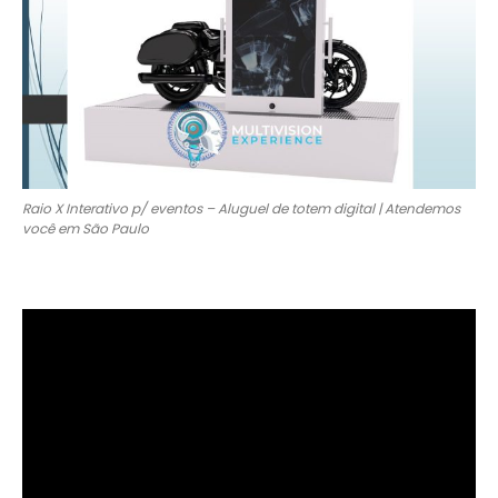
Raio X Interativo p/ eventos – Aluguel de totem digital | Atendemos
você em São Paulo