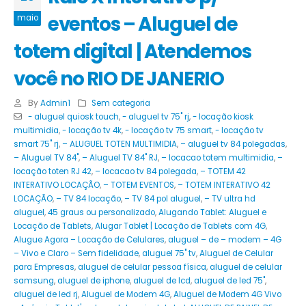
eventos – Aluguel de
maio
totem digital | Atendemos
você no RIO DE JANERIO
By
Admin1
Sem categoria
- aluguel quiosk touch
,
- aluguel tv 75" rj
,
- locação kiosk
multimidia
,
- locação tv 4k
,
- locação tv 75 smart
,
- locação tv
smart 75" rj
,
– ALUGUEL TOTEN MULTIMIDIA
,
– aluguel tv 84 polegadas
,
– Aluguel TV 84"
,
– Aluguel TV 84" RJ
,
– locacao totem multimidia
,
–
locação toten RJ 42
,
– locacao tv 84 polegada
,
– TOTEM 42
INTERATIVO LOCAÇÃO
,
– TOTEM EVENTOS
,
– TOTEM INTERATIVO 42
LOCAÇÃO
,
– TV 84 locação
,
– TV 84 pol aluguel
,
– TV ultra hd
aluguel
,
45 graus ou personalizado
,
Alugando Tablet: Aluguel e
Locação de Tablets
,
Alugar Tablet | Locação de Tablets com 4G
,
Alugue Agora – Locação de Celulares
,
aluguel – de – modem – 4G
– Vivo e Claro – Sem fidelidade
,
aluguel 75" tv
,
Aluguel de Celular
para Empresas
,
aluguel de celular pessoa física
,
aluguel de celular
samsung
,
aluguel de iphone
,
aluguel de lcd
,
aluguel de led 75"
,
aluguel de led rj
,
Aluguel de Modem 4G
,
Aluguel de Modem 4G Vivo