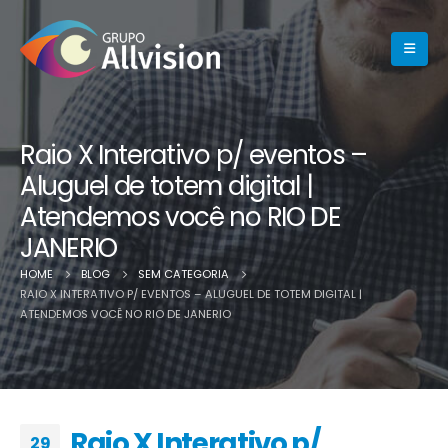
Raio X Interativo p/ eventos –
Aluguel de totem digital |
Atendemos você no RIO DE
JANERIO
HOME
BLOG
SEM CATEGORIA
RAIO X INTERATIVO P/ EVENTOS – ALUGUEL DE TOTEM DIGITAL |
ATENDEMOS VOCÊ NO RIO DE JANERIO
Raio X Interativo p/
29