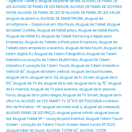
- Agência Tablet's
,
aluguel de painel de led
,
ALUGUEL DE PAINEL DE
LED ALUGUEL DE PAINEL DE LED INDOOR
,
ALUGUEL DE PAINEL DE LED PARA
SHOW
,
ALUGUEL DE PAINEL DE LED SP ALUGUEL DE PAINEL DE LED VALOR
,
aluguel de plasma
,
ALUGUEL DE SMARTPHONE
,
Aluguel de
smartphone – Disponível em São Paulo
,
Aluguel de Tablet
,
Aluguel
de tablet Curitiba
,
Aluguel de tablet preço
,
Aluguel de tablet Recife
,
Aluguel de tablet RJ
,
Aluguel de Tablet Samsung e Apple para
Empresas
,
Aluguel de Tablets e iPads para Empresas
,
Aluguel de
Tablets para empresas e eventos
,
aluguel de tela touch
,
Aluguel de
totem digital RJ
,
Aluguel de Totem Fotográfico
,
Aluguel de Totem
Interativo e Locação de Totem Multimídia
,
Aluguel De Totem
Interativo E Locação De Totem Touch
,
Aluguel de Totem Interativo
Vertical 43"
,
aluguel de totem vertical
,
aluguel de touchscreen
,
aluguel de tv
,
aluguel de tv 3d
,
aluguel de tv 3d led
,
aluguel de tv
55"
,
Aluguel de TV 84
,
aluguel de tv led
,
aluguel de tv lg 75"
,
Aluguel
de tv mensal
,
Aluguel de TV para eventos
,
aluguel de tv pessoa
física
,
aluguel de tv porto alegre
,
Aluguel de TV Smart
,
aluguel de tv
ultra hd
,
ALUGUEL de TVS SMART TV 32''ATE 86''POLEGADA no Bairro‎
Alto de Pinheiros‎ -SP
,
aluguel de video wall rj
,
aluguel de videowall
,
ALUGUEL PAINEL DE LED PREÇO
,
aluguel painel infiniti
,
aluguel painel
led
,
Aluguel Tablet SP – Locação para Eventos
,
Aluguel Totem Touch
Screen - Locação de Totens Touch Screen-barra funda SP 2023
,
aluguel toten 42 touch
,
ALUGUEL TOTEN 42"
,
ALUGUEL TOTEN