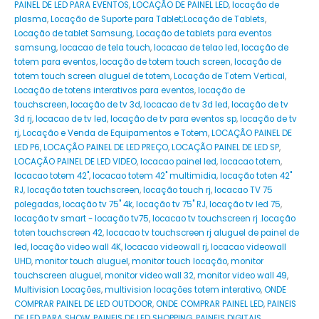
PAINEL DE LED PARA EVENTOS
,
LOCAÇÃO DE PAINEL LED
,
locação de
plasma
,
Locação de Suporte para Tablet;Locação de Tablets
,
Locação de tablet Samsung
,
Locação de tablets para eventos
samsung
,
locacao de tela touch
,
locacao de telao led
,
locação de
totem para eventos
,
locação de totem touch screen
,
locação de
totem touch screen aluguel de totem
,
Locação de Totem Vertical
,
Locação de totens interativos para eventos
,
locação de
touchscreen
,
locação de tv 3d
,
locacao de tv 3d led
,
locação de tv
3d rj
,
locacao de tv led
,
locação de tv para eventos sp
,
locação de tv
rj
,
Locação e Venda de Equipamentos e Totem
,
LOCAÇÃO PAINEL DE
LED P6
,
LOCAÇÃO PAINEL DE LED PREÇO
,
LOCAÇÃO PAINEL DE LED SP
,
LOCAÇÃO PAINEL DE LED VIDEO
,
locacao painel led
,
locacao totem
,
locacao totem 42"
,
locacao totem 42" multimidia
,
locação toten 42"
RJ
,
locação toten touchscreen
,
locação touch rj
,
locacao TV 75
polegadas
,
locação tv 75" 4k
,
locação tv 75" RJ
,
locação tv led 75
,
locação tv smart - locação tv75
,
locacao tv touchscreen rj .locação
toten touchscreen 42
,
locacao tv touchscreen rj aluguel de painel de
led
,
locação video wall 4K
,
locacao videowall rj
,
locacao videowall
UHD
,
monitor touch aluguel
,
monitor touch locação
,
monitor
touchscreen aluguel
,
monitor video wall 32
,
monitor video wall 49
,
Multivision Locações
,
multivision locações totem interativo
,
ONDE
COMPRAR PAINEL DE LED OUTDOOR
,
ONDE COMPRAR PAINEL LED
,
PAINEIS
DE LED PARA SHOW
,
PAINEIS DE LED SHOPPING
,
PAINEIS DIGITAIS