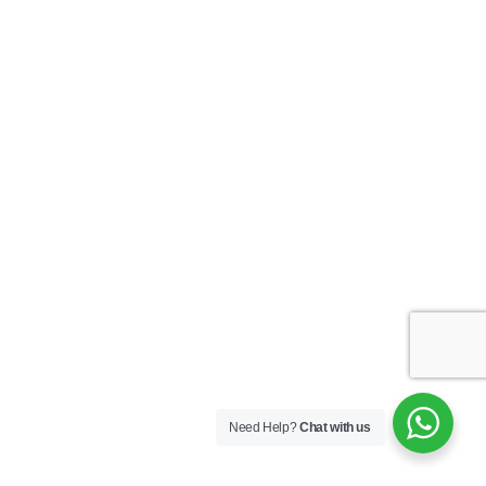
Totem Multimídia
,
Aluguel
De Totem Interativo E
Locação De Totem
Touch
,
Aluguel de Totem
Interativo Vertical
43″
,
aluguel de totem
vertical
,
aluguel de
touchscreen
,
aluguel de
tv
,
aluguel de tv
3d
,
aluguel de tv 3d
led
,
Aluguel de TV
84
,
aluguel de tv
led
,
aluguel de tv lg
75″
,
aluguel de tv ultra
hd
,
ALUGUEL de TVS
SMART TV 32”ATE
86”POLEGADA no Bairro‎
Alto de Pinheiros‎ -
SP
,
aluguel de video wall
rj
,
aluguel de
Need Help?
Chat with us
videowall
,
ALUGUEL PAINEL
DE LED PREÇO
,
aluguel