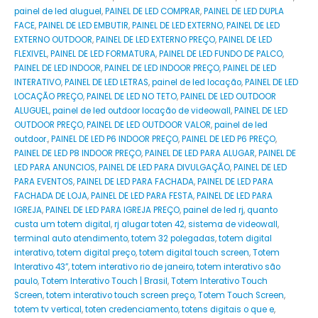
painel de led aluguel
,
PAINEL DE LED COMPRAR
,
PAINEL DE LED DUPLA
FACE
,
PAINEL DE LED EMBUTIR
,
PAINEL DE LED EXTERNO
,
PAINEL DE LED
EXTERNO OUTDOOR
,
PAINEL DE LED EXTERNO PREÇO
,
PAINEL DE LED
FLEXIVEL
,
PAINEL DE LED FORMATURA
,
PAINEL DE LED FUNDO DE PALCO
,
PAINEL DE LED INDOOR
,
PAINEL DE LED INDOOR PREÇO
,
PAINEL DE LED
INTERATIVO
,
PAINEL DE LED LETRAS
,
painel de led locação
,
PAINEL DE LED
LOCAÇÃO PREÇO
,
PAINEL DE LED NO TETO
,
PAINEL DE LED OUTDOOR
ALUGUEL
,
painel de led outdoor locação de videowall
,
PAINEL DE LED
OUTDOOR PREÇO
,
PAINEL DE LED OUTDOOR VALOR
,
painel de led
outdoor.
,
PAINEL DE LED P6 INDOOR PREÇO
,
PAINEL DE LED P6 PREÇO
,
PAINEL DE LED P8 INDOOR PREÇO
,
PAINEL DE LED PARA ALUGAR
,
PAINEL DE
LED PARA ANUNCIOS
,
PAINEL DE LED PARA DIVULGAÇÃO
,
PAINEL DE LED
PARA EVENTOS
,
PAINEL DE LED PARA FACHADA
,
PAINEL DE LED PARA
FACHADA DE LOJA
,
PAINEL DE LED PARA FESTA
,
PAINEL DE LED PARA
IGREJA
,
PAINEL DE LED PARA IGREJA PREÇO
,
painel de led rj
,
quanto
custa um totem digital
,
rj alugar toten 42
,
sistema de videowall
,
terminal auto atendimento
,
totem 32 polegadas
,
totem digital
interativo
,
totem digital preço
,
totem digital touch screen
,
Totem
Interativo 43”
,
totem interativo rio de janeiro
,
totem interativo são
paulo
,
Totem Interativo Touch | Brasil
,
Totem Interativo Touch
Screen
,
totem interativo touch screen preço
,
Totem Touch Screen
,
totem tv vertical
,
toten credenciamento
,
totens digitais o que e
,