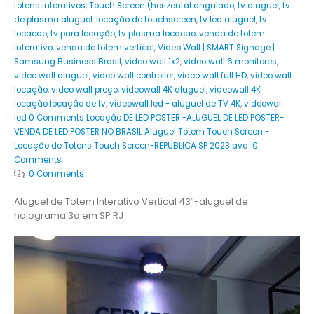
totens interativos
,
Touch Screen (horizontal angulado
,
tv aluguel
,
tv
de plasma aluguel. locação de touchscreen
,
tv led aluguel
,
tv
locacao
,
tv para locação
,
tv plasma locacao
,
venda de totem
interativo
,
venda de totem vertical
,
Video Wall | SMART Signage |
Samsung Business Brasil
,
video wall 1x2
,
video wall 6 monitores
,
video wall aluguel
,
video wall controller
,
video wall full HD
,
video wall
locação
,
video wall preço
,
videowall 4K aluguel
,
videowall 4K
locação locação de tv
,
videowall led - aluguel de TV 4K
,
videowall
led 0 Comments Locação DE LED POSTER -ALUGUEL DE LED POSTER-
VENDA DE LED POSTER NO BRASIL Aluguel Totem Touch Screen -
Locação de Totens Touch Screen-REPUBLICA SP 2023 ava 0
Comments
0 Comments
Aluguel de Totem Interativo Vertical 43″-aluguel de
holograma 3d em SP RJ