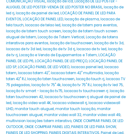
COMUNICAÇÃO VISUAL
,
locação de lcd
,
Locação DE LED POSTER -
ALUGUEL DE LED POSTER-VENDA DE LED POSTER NO BRASIL
,
locação de
led rj
,
locação de painel de led
,
LOCAÇÃO DE PAINEL DE LED PARA
EVENTOS
,
LOCAÇÃO DE PAINEL LED
,
locação de plasma
,
locacao de
tela touch
,
locacao de telao led
,
locação de totem para eventos
,
locação de totem touch screen
,
locação de totem touch screen
aluguel de totem
,
Locação de Totem Vertical
,
Locação de totens
interativos para eventos
,
locação de touchscreen
,
locação de tv 3d
,
locacao de tv 3d led
,
locação de tv 3d rj
,
locacao de tv led
,
locação
de tv rj
,
Locação e Venda de Equipamentos e Totem
,
LOCAÇÃO
PAINEL DE LED P6
,
LOCAÇÃO PAINEL DE LED PREÇO
,
LOCAÇÃO PAINEL DE
LED SP
,
LOCAÇÃO PAINEL DE LED VIDEO
,
locacao painel led
,
locacao
totem
,
locacao totem 42"
,
locacao totem 42" multimidia
,
locação
toten 42" RJ
,
locação toten touchscreen
,
locação touch rj
,
locacao TV
75 polegadas
,
locação tv 75" 4k
,
locação tv 75" RJ
,
locação tv led 75
,
locação tv smart - locação tv75
,
locacao tv touchscreen rj .locação
toten touchscreen 42
,
locacao tv touchscreen rj aluguel de painel de
led
,
locação video wall 4K
,
locacao videowall rj
,
locacao videowall
UHD
,
monitor touch aluguel
,
monitor touch locação
,
monitor
touchscreen aluguel
,
monitor video wall 32
,
monitor video wall 49
,
multivision locações totem interativo
,
ONDE COMPRAR PAINEL DE LED
OUTDOOR
,
ONDE COMPRAR PAINEL LED
,
PAINEIS DE LED PARA SHOW
,
PAINEIS DE LED SHOPPING
,
PAINEIS DIGITAIS INTERATIVOS
,
Painel de Led
,