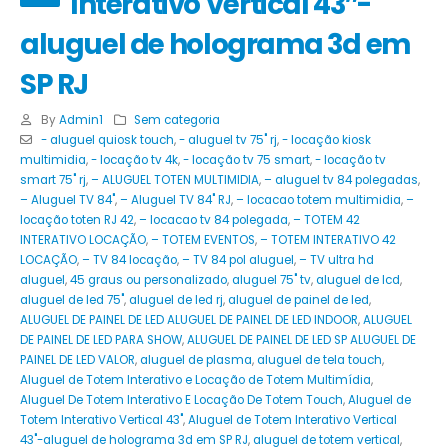
Interativo Vertical 43″-
aluguel de holograma 3d em
SP RJ
By
Admin1
Sem categoria
- aluguel quiosk touch
,
- aluguel tv 75" rj
,
- locação kiosk
multimidia
,
- locação tv 4k
,
- locação tv 75 smart
,
- locação tv
smart 75" rj
,
– ALUGUEL TOTEN MULTIMIDIA
,
– aluguel tv 84 polegadas
,
– Aluguel TV 84"
,
– Aluguel TV 84" RJ
,
– locacao totem multimidia
,
–
locação toten RJ 42
,
– locacao tv 84 polegada
,
– TOTEM 42
INTERATIVO LOCAÇÃO
,
– TOTEM EVENTOS
,
– TOTEM INTERATIVO 42
LOCAÇÃO
,
– TV 84 locação
,
– TV 84 pol aluguel
,
– TV ultra hd
aluguel
,
45 graus ou personalizado
,
aluguel 75" tv
,
aluguel de lcd
,
aluguel de led 75"
,
aluguel de led rj
,
aluguel de painel de led
,
ALUGUEL DE PAINEL DE LED ALUGUEL DE PAINEL DE LED INDOOR
,
ALUGUEL
DE PAINEL DE LED PARA SHOW
,
ALUGUEL DE PAINEL DE LED SP ALUGUEL DE
PAINEL DE LED VALOR
,
aluguel de plasma
,
aluguel de tela touch
,
Aluguel de Totem Interativo e Locação de Totem Multimídia
,
Aluguel De Totem Interativo E Locação De Totem Touch
,
Aluguel de
Totem Interativo Vertical 43"
,
Aluguel de Totem Interativo Vertical
43"-aluguel de holograma 3d em SP RJ
,
aluguel de totem vertical
,