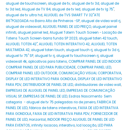
aluguel de touchscreen
,
aluguel de tv
,
aluguel de tv 3d
,
aluguel de
tv 3d led
,
Aluguel de TV 84
,
aluguel de tv led
,
aluguel de tv lg 75"
,
aluguel de tv ultra hd
,
ALUGUEL de TVS SMART TV 32''ATE
86''POLEGADA no Bairro‎ Alto de Pinheiros‎ -SP
,
aluguel de video wall rj
,
aluguel de videowall
,
ALUGUEL PAINEL DE LED PREÇO
,
aluguel painel
infiniti
,
aluguel painel led
,
Aluguel Totem Touch Screen - Locação de
Totens Touch Screen-barra funda SP 2023
,
aluguel toten 42 touch
,
ALUGUEL TOTEN 42"
,
ALUGUEL TOTEN INTERATIVO 42
,
ALUGUEL TOTEN
MULTIMIDIA 42
,
aluguel toten touch
,
aluguel touch rj
,
aluguel tv 3d rj
,
aluguel tv 75" SP
,
aluguel tv rj
,
aluguel tv touchscreen rj
,
aluguel
videowall 4k
,
aplicativos para totens
,
COMPRAR PAINEL DE LED INDOOR
COMPRAR PAINEL DE LED PARA PUBLICIDADE
,
COMPRAR PAINEL LED
,
COMPRAR PAINEL LED OUTDOOR
,
COMUNICAÇÃO VISUAL CORPORATIVA
,
DISPLAY DE LED INTERATIVO PARA GONDOLA
,
DISPLAY DE LED INTERATIVO
PARA PDV
,
DISTRIBUIDOR DE PAINEL DE LED
,
distribuidores de video wall
,
EMPRESAS DE ALUGUEL DE PAINEL LED
,
EMPRESAS DE COMUNICAÇÃO
VISUAL SP
,
EMPRESAS DE PAINEL DE LED
,
Esdras Nascimento Sem
categoria - aluguel de tv 75 polegadas rio de janeiro
,
FABRICA DE
PAINEL DE LED
,
fábrica de totens interativos
,
FAIXA DE LED INTERATIVA
PARA GONDOLA
,
FAIXA DE LED INTERATIVA PARA PDV
,
FORNECEDOR DE
PAINEL DE LED
,
Horizontal
,
INDOOR PREÇO ALUGUEL DE PAINEL DE LED
PARA EVENTOS
,
infinity locacao
,
interativo
,
lcd locação
,
LED PARA