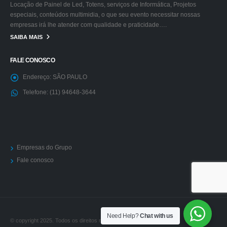
Locação de Painel de Led, Totens, serviços de Informática, Projetos
especiais, conteúdos multimidia, o que seu evento necessitar nossas
empresas irá lhe atender com qualidade e praticidade….
SAIBA MAIS
FALE CONOSCO
Endereço:
SÃO PAULO
Telefone:
(11) 94648-3644
Empresas do Grupo
Fale conosco
Need Help?
Chat with us
© copyright 2025. Todos os direitos reservados.