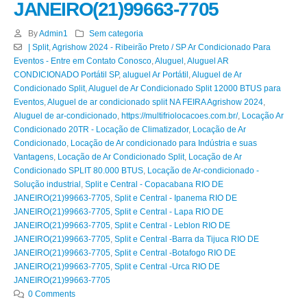
JANEIRO(21)99663-7705
By
Admin1
Sem categoria
| Split
,
Agrishow 2024 - Ribeirão Preto / SP Ar Condicionado Para
Eventos - Entre em Contato Conosco
,
Aluguel
,
Aluguel AR
CONDICIONADO Portátil SP
,
aluguel Ar Portátil
,
Aluguel de Ar
Condicionado Split
,
Aluguel de Ar Condicionado Split 12000 BTUS para
Eventos
,
Aluguel de ar condicionado split NA FEIRA Agrishow 2024
,
Aluguel de ar-condicionado
,
https://multifriolocacoes.com.br/
,
Locação Ar
Condicionado 20TR - Locação de Climatizador
,
Locação de Ar
Condicionado
,
Locação de Ar condicionado para Indústria e suas
Vantagens
,
Locação de Ar Condicionado Split
,
Locação de Ar
Condicionado SPLIT 80.000 BTUS
,
Locação de Ar-condicionado -
Solução industrial
,
Split e Central - Copacabana RIO DE
JANEIRO(21)99663-7705
,
Split e Central - Ipanema RIO DE
JANEIRO(21)99663-7705
,
Split e Central - Lapa RIO DE
JANEIRO(21)99663-7705
,
Split e Central - Leblon RIO DE
JANEIRO(21)99663-7705
,
Split e Central -Barra da Tijuca RIO DE
JANEIRO(21)99663-7705
,
Split e Central -Botafogo RIO DE
JANEIRO(21)99663-7705
,
Split e Central -Urca RIO DE
JANEIRO(21)99663-7705
0 Comments