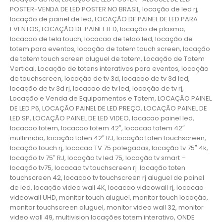
POSTER-VENDA DE LED POSTER NO BRASIL, locação de led rj,
locação de painel de led, LOCAÇÃO DE PAINEL DE LED PARA
EVENTOS, LOCAÇÃO DE PAINEL LED, locação de plasma,
locacao de tela touch, locacao de telao led, locação de
totem para eventos, locação de totem touch screen, locação
de totem touch screen aluguel de totem, Locação de Totem
Vertical, Locação de totens interativos para eventos, locação
de touchscreen, locação de tv 3d, locacao de tv 3d led,
locação de tv 3d rj, locacao de tv led, locação de tv rj,
Locação e Venda de Equipamentos e Totem, LOCAÇÃO PAINEL
DE LED P6, LOCAÇÃO PAINEL DE LED PREÇO, LOCAÇÃO PAINEL DE
LED SP, LOCAÇÃO PAINEL DE LED VIDEO, locacao painel led,
locacao totem, locacao totem 42″, locacao totem 42″
multimidia, locação toten 42″ RJ, locação toten touchscreen,
locação touch rj, locacao TV 75 polegadas, locação tv 75″ 4k,
locação tv 75″ RJ, locação tv led 75, locação tv smart –
locação tv75, locacao tv touchscreen rj .locação toten
touchscreen 42, locacao tv touchscreen rj aluguel de painel
de led, locação video wall 4K, locacao videowall rj, locacao
videowall UHD, monitor touch aluguel, monitor touch locação,
monitor touchscreen aluguel, monitor video wall 32, monitor
video wall 49, multivision locações totem interativo, ONDE