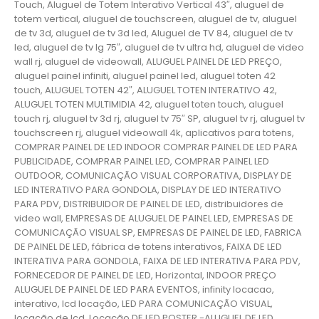
Touch, Aluguel de Totem Interativo Vertical 43″, aluguel de
totem vertical, aluguel de touchscreen, aluguel de tv, aluguel
de tv 3d, aluguel de tv 3d led, Aluguel de TV 84, aluguel de tv
led, aluguel de tv lg 75″, aluguel de tv ultra hd, aluguel de video
wall rj, aluguel de videowall, ALUGUEL PAINEL DE LED PREÇO,
aluguel painel infiniti, aluguel painel led, aluguel toten 42
touch, ALUGUEL TOTEN 42″, ALUGUEL TOTEN INTERATIVO 42,
ALUGUEL TOTEN MULTIMIDIA 42, aluguel toten touch, aluguel
touch rj, aluguel tv 3d rj, aluguel tv 75″ SP, aluguel tv rj, aluguel tv
touchscreen rj, aluguel videowall 4k, aplicativos para totens,
COMPRAR PAINEL DE LED INDOOR COMPRAR PAINEL DE LED PARA
PUBLICIDADE, COMPRAR PAINEL LED, COMPRAR PAINEL LED
OUTDOOR, COMUNICAÇÃO VISUAL CORPORATIVA, DISPLAY DE
LED INTERATIVO PARA GONDOLA, DISPLAY DE LED INTERATIVO
PARA PDV, DISTRIBUIDOR DE PAINEL DE LED, distribuidores de
video wall, EMPRESAS DE ALUGUEL DE PAINEL LED, EMPRESAS DE
COMUNICAÇÃO VISUAL SP, EMPRESAS DE PAINEL DE LED, FABRICA
DE PAINEL DE LED, fábrica de totens interativos, FAIXA DE LED
INTERATIVA PARA GONDOLA, FAIXA DE LED INTERATIVA PARA PDV,
FORNECEDOR DE PAINEL DE LED, Horizontal, INDOOR PREÇO
ALUGUEL DE PAINEL DE LED PARA EVENTOS, infinity locacao,
interativo, lcd locação, LED PARA COMUNICAÇÃO VISUAL,
locação de lcd, Locação DE LED POSTER -ALUGUEL DE LED