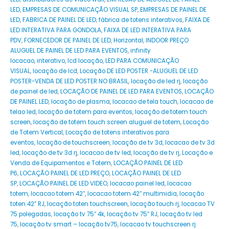
LED
,
EMPRESAS DE COMUNICAÇÃO VISUAL SP
,
EMPRESAS DE PAINEL DE
LED
,
FABRICA DE PAINEL DE LED
,
fábrica de totens interativos
,
FAIXA DE
LED INTERATIVA PARA GONDOLA
,
FAIXA DE LED INTERATIVA PARA
PDV
,
FORNECEDOR DE PAINEL DE LED
,
Horizontal
,
INDOOR PREÇO
ALUGUEL DE PAINEL DE LED PARA EVENTOS
,
infinity
locacao
,
interativo
,
lcd locação
,
LED PARA COMUNICAÇÃO
VISUAL
,
locação de lcd
,
Locação DE LED POSTER -ALUGUEL DE LED
POSTER-VENDA DE LED POSTER NO BRASIL
,
locação de led rj
,
locação
de painel de led
,
LOCAÇÃO DE PAINEL DE LED PARA EVENTOS
,
LOCAÇÃO
DE PAINEL LED
,
locação de plasma
,
locacao de tela touch
,
locacao de
telao led
,
locação de totem para eventos
,
locação de totem touch
screen
,
locação de totem touch screen aluguel de totem
,
Locação
de Totem Vertical
,
Locação de totens interativos para
eventos
,
locação de touchscreen
,
locação de tv 3d
,
locacao de tv 3d
led
,
locação de tv 3d rj
,
locacao de tv led
,
locação de tv rj
,
Locação e
Venda de Equipamentos e Totem
,
LOCAÇÃO PAINEL DE LED
P6
,
LOCAÇÃO PAINEL DE LED PREÇO
,
LOCAÇÃO PAINEL DE LED
SP
,
LOCAÇÃO PAINEL DE LED VIDEO
,
locacao painel led
,
locacao
totem
,
locacao totem 42″
,
locacao totem 42″ multimidia
,
locação
toten 42″ RJ
,
locação toten touchscreen
,
locação touch rj
,
locacao TV
75 polegadas
,
locação tv 75″ 4k
,
locação tv 75″ RJ
,
locação tv led
75
,
locação tv smart – locação tv75
,
locacao tv touchscreen rj