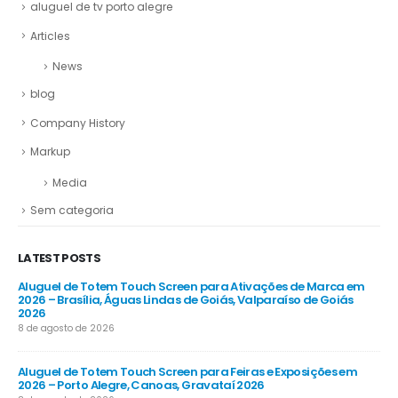
aluguel de tv porto alegre
Articles
News
blog
Company History
Markup
Media
Sem categoria
LATEST POSTS
Aluguel de Totem Touch Screen para Ativações de Marca em
Al
26
2026 – Brasília, Águas Lindas de Goiás, Valparaíso de Goiás
Co
2026
8 d
8 de agosto de 2026
Al
Aluguel de Totem Touch Screen para Feiras e Exposições em
Emp
2026 – Porto Alegre, Canoas, Gravataí 2026
Gu