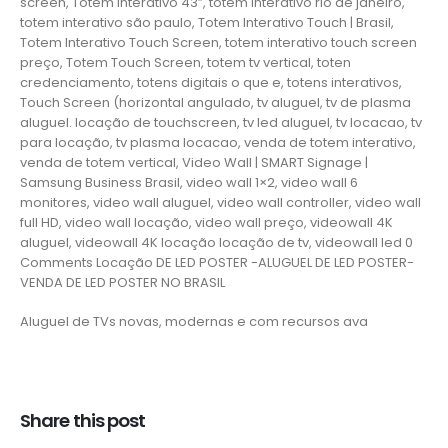
screen, Totem Interativo 43”, totem interativo rio de janeiro,
totem interativo são paulo, Totem Interativo Touch | Brasil,
Totem Interativo Touch Screen, totem interativo touch screen
preço, Totem Touch Screen, totem tv vertical, toten
credenciamento, totens digitais o que e, totens interativos,
Touch Screen (horizontal angulado, tv aluguel, tv de plasma
aluguel. locação de touchscreen, tv led aluguel, tv locacao, tv
para locação, tv plasma locacao, venda de totem interativo,
venda de totem vertical, Video Wall | SMART Signage |
Samsung Business Brasil, video wall 1×2, video wall 6
monitores, video wall aluguel, video wall controller, video wall
full HD, video wall locação, video wall preço, videowall 4K
aluguel, videowall 4K locação locação de tv, videowall led 0
Comments Locação DE LED POSTER -ALUGUEL DE LED POSTER-
VENDA DE LED POSTER NO BRASIL
Aluguel de TVs novas, modernas e com recursos ava
Share this post