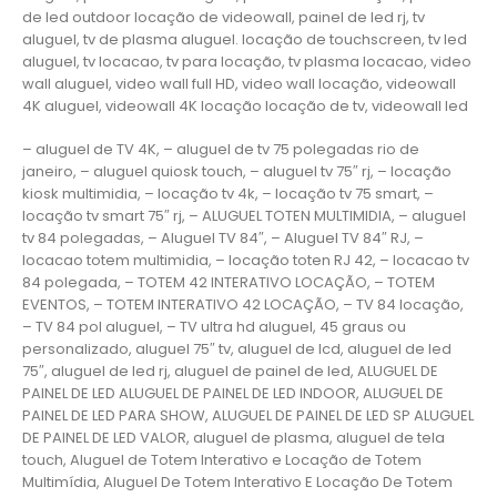
de led outdoor locação de videowall, painel de led rj, tv
aluguel, tv de plasma aluguel. locação de touchscreen, tv led
aluguel, tv locacao, tv para locação, tv plasma locacao, video
wall aluguel, video wall full HD, video wall locação, videowall
4K aluguel, videowall 4K locação locação de tv, videowall led
– aluguel de TV 4K, – aluguel de tv 75 polegadas rio de
janeiro, – aluguel quiosk touch, – aluguel tv 75″ rj, – locação
kiosk multimidia, – locação tv 4k, – locação tv 75 smart, –
locação tv smart 75″ rj, – ALUGUEL TOTEN MULTIMIDIA, – aluguel
tv 84 polegadas, – Aluguel TV 84″, – Aluguel TV 84″ RJ, –
locacao totem multimidia, – locação toten RJ 42, – locacao tv
84 polegada, – TOTEM 42 INTERATIVO LOCAÇÃO, – TOTEM
EVENTOS, – TOTEM INTERATIVO 42 LOCAÇÃO, – TV 84 locação,
– TV 84 pol aluguel, – TV ultra hd aluguel, 45 graus ou
personalizado, aluguel 75″ tv, aluguel de lcd, aluguel de led
75″, aluguel de led rj, aluguel de painel de led, ALUGUEL DE
PAINEL DE LED ALUGUEL DE PAINEL DE LED INDOOR, ALUGUEL DE
PAINEL DE LED PARA SHOW, ALUGUEL DE PAINEL DE LED SP ALUGUEL
DE PAINEL DE LED VALOR, aluguel de plasma, aluguel de tela
touch, Aluguel de Totem Interativo e Locação de Totem
Multimídia, Aluguel De Totem Interativo E Locação De Totem