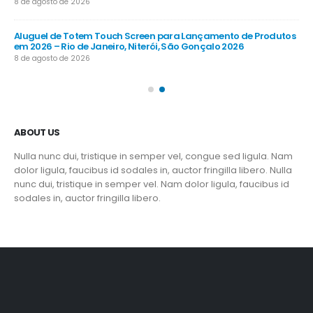
8 de agosto de 2026
8 d
 em
Aluguel de Totem Touch Screen para Lançamento de Produtos
Al
em 2026 – Rio de Janeiro, Niterói, São Gonçalo 2026
202
8 de agosto de 2026
8 d
ABOUT US
Nulla nunc dui, tristique in semper vel, congue sed ligula. Nam
dolor ligula, faucibus id sodales in, auctor fringilla libero. Nulla
nunc dui, tristique in semper vel. Nam dolor ligula, faucibus id
sodales in, auctor fringilla libero.