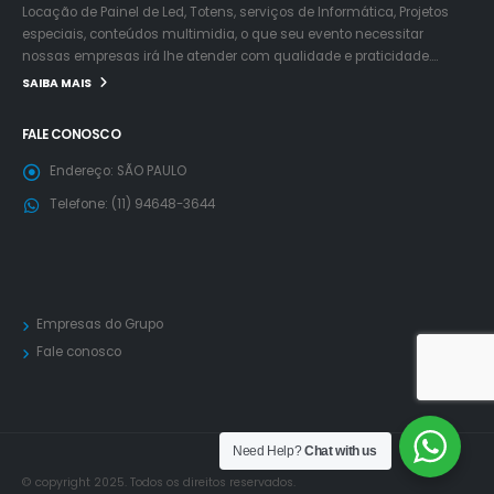
Locação de Painel de Led, Totens, serviços de Informática, Projetos
especiais, conteúdos multimidia, o que seu evento necessitar
nossas empresas irá lhe atender com qualidade e praticidade….
SAIBA MAIS
FALE CONOSCO
Endereço:
SÃO PAULO
Telefone:
(11) 94648-3644
Empresas do Grupo
Fale conosco
Need Help?
Chat with us
© copyright 2025. Todos os direitos reservados.