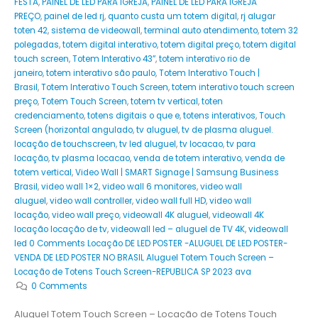
FESTA
,
PAINEL DE LED PARA IGREJA
,
PAINEL DE LED PARA IGREJA
PREÇO
,
painel de led rj
,
quanto custa um totem digital
,
rj alugar
toten 42
,
sistema de videowall
,
terminal auto atendimento
,
totem 32
polegadas
,
totem digital interativo
,
totem digital preço
,
totem digital
touch screen
,
Totem Interativo 43”
,
totem interativo rio de
janeiro
,
totem interativo são paulo
,
Totem Interativo Touch |
Brasil
,
Totem Interativo Touch Screen
,
totem interativo touch screen
preço
,
Totem Touch Screen
,
totem tv vertical
,
toten
credenciamento
,
totens digitais o que e
,
totens interativos
,
Touch
Screen (horizontal angulado
,
tv aluguel
,
tv de plasma aluguel.
locação de touchscreen
,
tv led aluguel
,
tv locacao
,
tv para
locação
,
tv plasma locacao
,
venda de totem interativo
,
venda de
totem vertical
,
Video Wall | SMART Signage | Samsung Business
Brasil
,
video wall 1×2
,
video wall 6 monitores
,
video wall
aluguel
,
video wall controller
,
video wall full HD
,
video wall
locação
,
video wall preço
,
videowall 4K aluguel
,
videowall 4K
locação locação de tv
,
videowall led – aluguel de TV 4K
,
videowall
led 0 Comments Locação DE LED POSTER -ALUGUEL DE LED POSTER-
VENDA DE LED POSTER NO BRASIL Aluguel Totem Touch Screen –
Locação de Totens Touch Screen-REPUBLICA SP 2023 ava
0 Comments
Aluguel Totem Touch Screen – Locação de Totens Touch