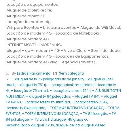
;Locação de equipamentos;
;Aluguel de tablet Recife;
;Aluguel de tablet RJ;
;locação de modem 4g;
;Wifi para Eventos – Link para eventos – Aluguel de Wifi Móvel;
;Locação de modem 4G – Locação de Notebooks;
;Aluguel de Modem 4G;
;INTERNET MOVEL – MODEM 4G;
;aluguel – de – modem – 4G – Vivo e Claro – Sem fidelidade;
;Locação de modem 4G – Locações de Equipamentos;
;Aluguel de Modem 4G Vivo – Agência Tablet’s ;
By
Esdras Nascimento
Sem categoria
– aluguel de tv 75 polegadas rio de janeiro
,
– aluguel quiosk
touch
,
– aluguel tv 75″ rj
,
– locação kiosk multimidia
,
– locação tv
4k
,
– locação tv 75 smart
,
– locação tv smart 75″ rj
,
– ALUGUEL TOTEN
MULTIMIDIA
,
– aluguel tv 84 polegadas
,
– Aluguel TV 84″
,
– Aluguel
TV 84″ RJ
,
– locacao totem multimidia
,
– locação toten RJ 42
,
–
locacao tv 84 polegada
,
– TOTEM 42 INTERATIVO LOCAÇÃO
,
– TOTEM
EVENTOS
,
– TOTEM INTERATIVO 42 LOCAÇÃO
,
– TV 84 locação
,
– TV
84 pol aluguel
,
– TV ultra hd aluguel
,
45 graus ou
personalizado
,
aluguel 75″ tv
,
aluguel de lcd
,
aluguel de led