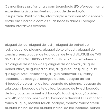
Os monitores profissionais com tecnologia LFD oferecem uma
experiência visual incrível e qualidade de exibição
insuperável. Publicidade, informação e transmissão de vídeo
estão em sincronia com as suas necessidades. Locação
totens interativos eventos:
aluguel de lcd, aluguel de led rj, aluguel de painel de
led, aluguel de plasma, aluguel de tela touch, aluguel de
touchscreen, aluguel de tv, aluguel de tv led, ALUGUEL de TVS
SMART TV 32”ATE 86”POLEGADA no Bairro‎ Alto de Pinheiros‎ -
SP, aluguel de video wall rj, aluguel de videowall, aluguel
painel infiniti, aluguel painel led, aluguel touch rj, aluguel tv
rj, aluguel tv touchscreen rj, aluguel videowall 4k, infinity
locacao, lcd locação, locação de lcd, locação de led
rj, locação de painel de led, locação de plasma, locacao de
tela touch, locacao de telao led, locacao de tv led, locação
de tv rj, locacao painel led, locação touch rj, locação video
wall 4K, locacao videowall rj, locacao videowall UHD, monitor
touch aluguel, monitor touch locação, monitor touchscreen
aluguel, painel de led aluguel, painel de led locação, painel