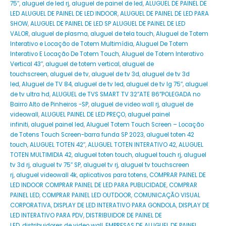
75″
,
aluguel de led rj
,
aluguel de painel de led
,
ALUGUEL DE PAINEL DE
LED ALUGUEL DE PAINEL DE LED INDOOR
,
ALUGUEL DE PAINEL DE LED PARA
SHOW
,
ALUGUEL DE PAINEL DE LED SP ALUGUEL DE PAINEL DE LED
VALOR
,
aluguel de plasma
,
aluguel de tela touch
,
Aluguel de Totem
Interativo e Locação de Totem Multimídia
,
Aluguel De Totem
Interativo E Locação De Totem Touch
,
Aluguel de Totem Interativo
Vertical 43″
,
aluguel de totem vertical
,
aluguel de
touchscreen
,
aluguel de tv
,
aluguel de tv 3d
,
aluguel de tv 3d
led
,
Aluguel de TV 84
,
aluguel de tv led
,
aluguel de tv lg 75″
,
aluguel
de tv ultra hd
,
ALUGUEL de TVS SMART TV 32”ATE 86”POLEGADA no
Bairro‎ Alto de Pinheiros‎ -SP
,
aluguel de video wall rj
,
aluguel de
videowall
,
ALUGUEL PAINEL DE LED PREÇO
,
aluguel painel
infiniti
,
aluguel painel led
,
Aluguel Totem Touch Screen – Locação
de Totens Touch Screen-barra funda SP 2023
,
aluguel toten 42
touch
,
ALUGUEL TOTEN 42″
,
ALUGUEL TOTEN INTERATIVO 42
,
ALUGUEL
TOTEN MULTIMIDIA 42
,
aluguel toten touch
,
aluguel touch rj
,
aluguel
tv 3d rj
,
aluguel tv 75″ SP
,
aluguel tv rj
,
aluguel tv touchscreen
rj
,
aluguel videowall 4k
,
aplicativos para totens
,
COMPRAR PAINEL DE
LED INDOOR COMPRAR PAINEL DE LED PARA PUBLICIDADE
,
COMPRAR
PAINEL LED
,
COMPRAR PAINEL LED OUTDOOR
,
COMUNICAÇÃO VISUAL
CORPORATIVA
,
DISPLAY DE LED INTERATIVO PARA GONDOLA
,
DISPLAY DE
LED INTERATIVO PARA PDV
,
DISTRIBUIDOR DE PAINEL DE
LED
,
distribuidores de video wall
,
EMPRESAS DE ALUGUEL DE PAINEL