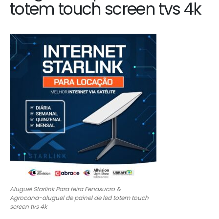
totem touch screen tvs 4k
Aluguel Starlink Para feira Fenasucro &
Agrocana-aluguel de painel de led totem touch
screen tvs 4k