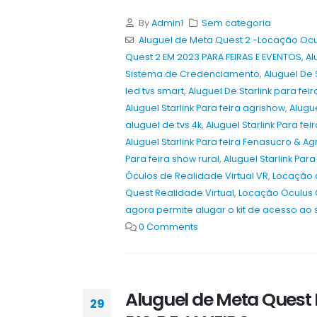
By
Admin1
Sem categoria
Aluguel de Meta Quest 2 -Locação Ocu
Quest 2 EM 2023 PARA FEIRAS E EVENTOS
,
Al
Sistema de Credenciamento
,
Aluguel De 
led tvs smart
,
Aluguel De Starlink para fe
Aluguel Starlink Para feira agrishow
,
Alugue
aluguel de tvs 4k
,
Aluguel Starlink Para fei
Aluguel Starlink Para feira Fenasucro & A
Para feira show rural
,
Aluguel Starlink Para
Óculos de Realidade Virtual VR
,
Locação 
Quest Realidade Virtual
,
Locação Oculus 
Aluguel de Totem Touch Screen par
Stands e Feiras Corporativas em
agora permite alugar o kit de acesso ao 
2026 – Fortaleza, Caucaia,
0 Comments
Maracanaú 2026
8 de agosto de 2026
Aluguel de Totem Touch Screen par
Aluguel de Meta Quest
Conferências Empresariais em 2026
29
Recife, Olinda, Jaboatão dos