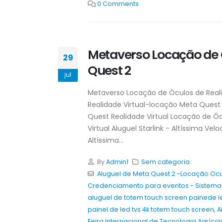
0 Comments
Metaverso Locação de 
29
Quest 2
jul
Metaverso Locação de Óculos de Real
Realidade Virtual-locação Meta Quest 
Quest Realidade Virtual Locação de Óc
Virtual Aluguel Starlink - Altíssima Vel
Altíssima...
By
Admin1
Sem categoria
Aluguel de Meta Quest 2 -Locação Ocu
Credenciamento para eventos - Sistem
aluguel de totem touch screen painede l
painel de led tvs 4k totem touch screen
,
A
Feira Internacional de Tecnologia Agrícol