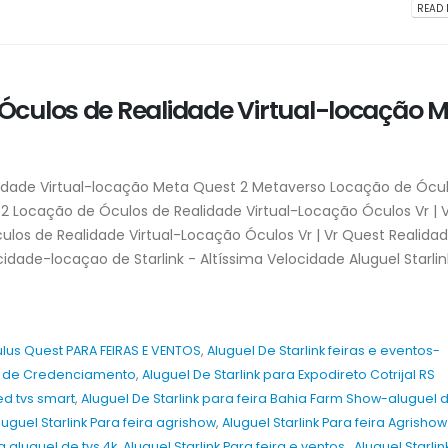
READ 
Óculos de Realidade Virtual-locação 
idade Virtual-locação Meta Quest 2 Metaverso Locação de Ócu
2 Locação de Óculos de Realidade Virtual-Locação Óculos Vr | V
ulos de Realidade Virtual-Locação Óculos Vr | Vr Quest Realida
ocidade-locaçao de Starlink - Altíssima Velocidade Aluguel Starlin
lus Quest PARA FEIRAS E VENTOS
,
Aluguel De Starlink feiras e eventos-
a de Credenciamento
,
Aluguel De Starlink para Expodireto Cotrijal RS
ed tvs smart
,
Aluguel De Starlink para feira Bahia Farm Show-aluguel 
luguel Starlink Para feira agrishow
,
Aluguel Starlink Para feira Agrishow
a aluguel de tvs 4k
,
Aluguel Starlink Para feira e ventos.
,
Aluguel Starlin