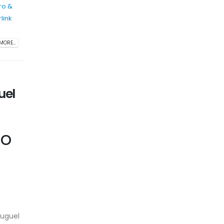
ro &
link
MORE...
uel
io
luguel