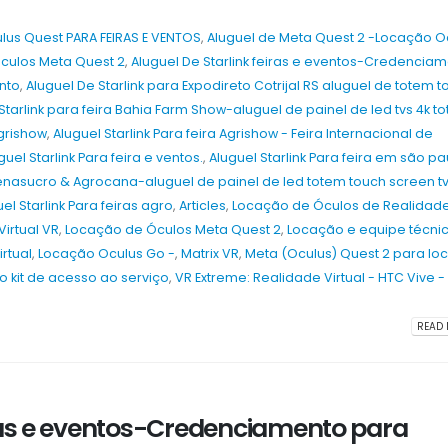
lus Quest PARA FEIRAS E VENTOS
,
Aluguel de Meta Quest 2 -Locação O
culos Meta Quest 2
,
Aluguel De Starlink feiras e eventos-Credencia
nto
,
Aluguel De Starlink para Expodireto Cotrijal RS aluguel de totem 
Starlink para feira Bahia Farm Show-aluguel de painel de led tvs 4k t
agrishow
,
Aluguel Starlink Para feira Agrishow - Feira Internacional de
guel Starlink Para feira e ventos.
,
Aluguel Starlink Para feira em são pa
 Fenasucro & Agrocana-aluguel de painel de led totem touch screen tv
el Starlink Para feiras agro
,
Articles
,
Locação de Óculos de Realidad
irtual VR
,
Locação de Óculos Meta Quest 2
,
Locação e equipe técni
rtual
,
Locação Oculus Go -
,
Matrix VR
,
Meta (Oculus) Quest 2 para lo
o kit de acesso ao serviço
,
VR Extreme: Realidade Virtual - HTC Vive -
READ 
iras e eventos-Credenciamento para