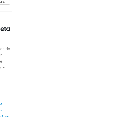
MORE...
Meta
los de
r
de
k -
de
 -
k Para