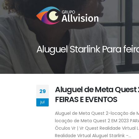
Aluguel Starlink Para fei
Aluguel de Meta Quest
29
FEIRAS E EVENTOS
jul
Aluguel de Meta Quest 2-locação de M
locação de Meta Quest 2 EM 2023 PARA
Óculos Vr | Vr Quest Realidade Virtual
Realidade Virtual Aluguel Starlink -...