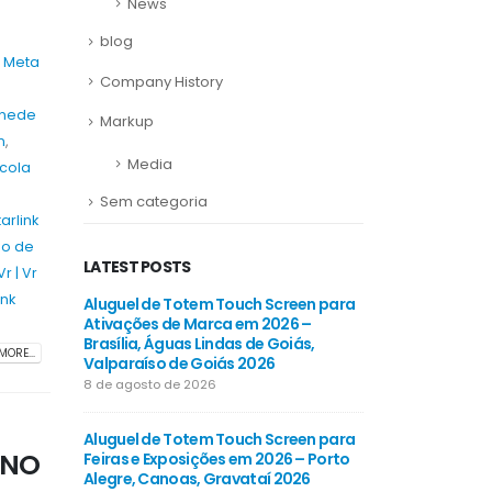
News
blog
e Meta
Company History
ainede
Markup
n
,
Media
ícola
Sem categoria
arlink
o de
LATEST POSTS
r | Vr
ink
creen para
Aluguel de Totem Touch Screen para
Aluguel de Totem
vas em
Ativações de Marca em 2026 –
Stands e Feiras 
,
Brasília, Águas Lindas de Goiás,
2026 – Fortaleza
MORE...
Valparaíso de Goiás 2026
Maracanaú 2026
8 de agosto de 2026
8 de agosto de 202
creen para
Aluguel de Totem Touch Screen para
Aluguel de Totem
 NO
s em 2026 –
Feiras e Exposições em 2026 – Porto
Conferências Emp
dos
Alegre, Canoas, Gravataí 2026
Recife, Olinda, 