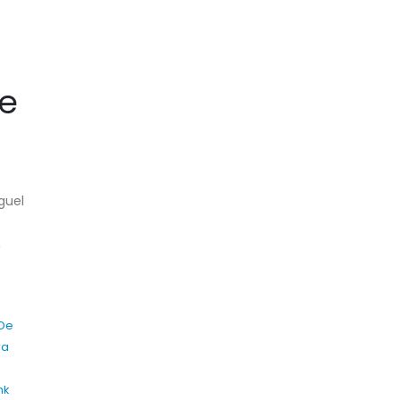
e
guel
,
 De
ra
nk