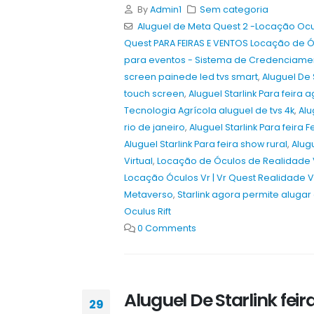
By
Admin1
Sem categoria
Aluguel de Meta Quest 2 -Locação Ocu
Quest PARA FEIRAS E VENTOS Locação de Ó
para eventos - Sistema de Credenciame
screen painede led tvs smart
,
Aluguel De 
touch screen
,
Aluguel Starlink Para feira 
Tecnologia Agrícola aluguel de tvs 4k
,
Alu
rio de janeiro
,
Aluguel Starlink Para feira
Aluguel Starlink Para feira show rural
,
Alugu
Virtual
,
Locação de Óculos de Realidade V
Locação Óculos Vr | Vr Quest Realidade Vi
Metaverso
,
Starlink agora permite alugar 
Oculus Rift
0 Comments
Aluguel De Starlink fe
29