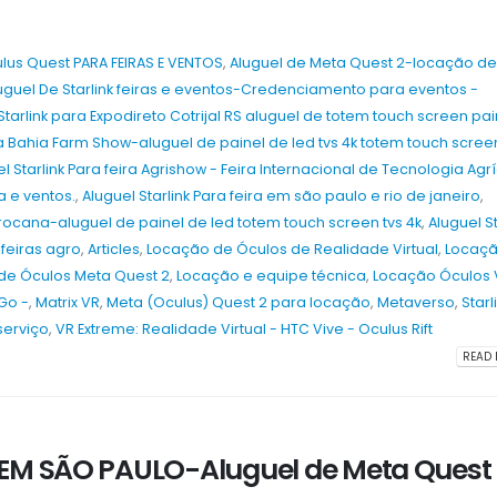
lus Quest PARA FEIRAS E VENTOS
,
Aluguel de Meta Quest 2-locação d
uguel De Starlink feiras e eventos-Credenciamento para eventos -
Starlink para Expodireto Cotrijal RS aluguel de totem touch screen p
ira Bahia Farm Show-aluguel de painel de led tvs 4k totem touch scree
l Starlink Para feira Agrishow - Feira Internacional de Tecnologia Agr
ra e ventos.
,
Aluguel Starlink Para feira em são paulo e rio de janeiro
,
grocana-aluguel de painel de led totem touch screen tvs 4k
,
Aluguel St
 feiras agro
,
Articles
,
Locação de Óculos de Realidade Virtual
,
Locaçã
de Óculos Meta Quest 2
,
Locação e equipe técnica
,
Locação Óculos V
Go -
,
Matrix VR
,
Meta (Oculus) Quest 2 para locação
,
Metaverso
,
Starl
a
Aluguel de Totem Touch Screen para
Aluguel de Totem Touch S
Ativações de Marca em 2026 –
Stands e Feiras Corporati
serviço
,
VR Extreme: Realidade Virtual - HTC Vive - Oculus Rift
Brasília, Águas Lindas de Goiás,
2026 – Fortaleza, Caucaia
READ 
Valparaíso de Goiás 2026
Maracanaú 2026
8 de agosto de 2026
8 de agosto de 2026
a
Aluguel de Totem Touch Screen para
Aluguel de Totem Touch S
 EM SÃO PAULO-Aluguel de Meta Quest
 –
Feiras e Exposições em 2026 – Porto
Conferências Empresariai
Alegre, Canoas, Gravataí 2026
Recife, Olinda, Jaboatão 