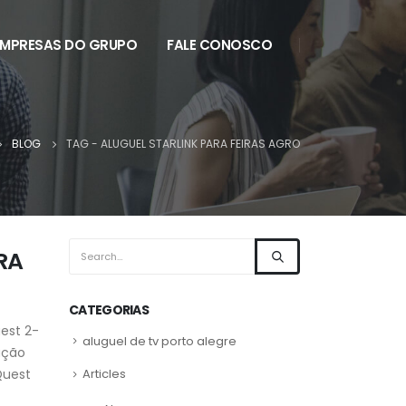
EMPRESAS DO GRUPO
FALE CONOSCO
BLOG
TAG -
ALUGUEL STARLINK PARA FEIRAS AGRO
RA
CATEGORIAS
est 2-
aluguel de tv porto alegre
ação
Quest
Articles