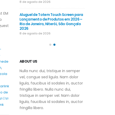
Guararapes 202
8 de agosto de 2026
8 de agosto de 202
st EM
Aluguel de Totem Touch Screen para
creen para
Lançamento de Produtos em 2026 –
Aluguel de Totem
o
2026 –
Rio de Janeiro, Niterói, São Gonçalo
Eventos Promoci
Quest
s, Camaçari
2026
Salvador, Lauro 
2026
8 de agosto de 2026
8 de agosto de 202
-
-
ABOUT US
ainede
n
,
Nulla nunc dui, tristique in semper
ícola
vel, congue sed ligula. Nam dolor
ligula, faucibus id sodales in, auctor
arlink
fringilla libero. Nulla nunc dui,
o de
tristique in semper vel. Nam dolor
r | Vr
ligula, faucibus id sodales in, auctor
ink
fringilla libero.