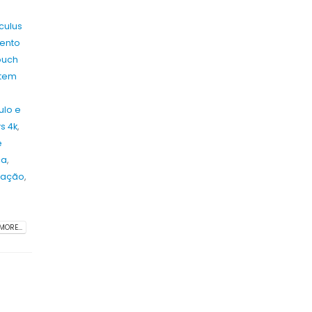
culus
mento
touch
otem
ulo e
s 4k
,
e
ca
,
cação
,
MORE...