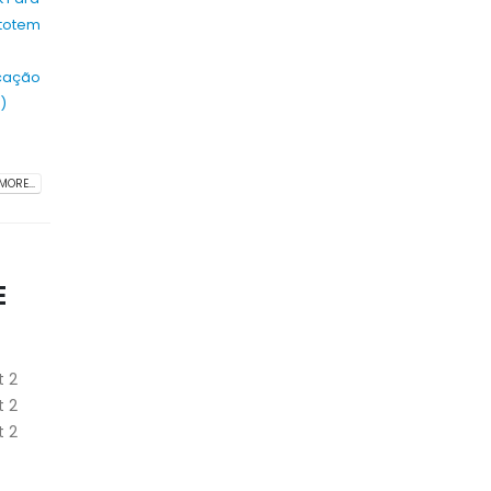
 totem
cação
)
MORE...
E
t 2
t 2
t 2