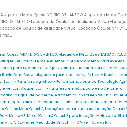
Guararapes 2026
8 de agosto de 2026
8 de agosto de 2026
Aluguel de Meta Quest NO RIO DE JANEIRO Aluguel de Meta Que
Aluguel de Totem Touch Screen para
a
Lançamento de Produtos em 2026 –
Aluguel de Totem Touch S
RIO DE JANEIRO Locação de Óculos de Realidade Virtual-Locaçã
Rio de Janeiro, Niterói, São Gonçalo
Eventos Promocionais em 
 Locação de Óculos de Realidade Virtual-Locação Óculos Vr | Vr 
ri
2026
Salvador, Lauro de Freita
sima...
2026
8 de agosto de 2026
8 de agosto de 2026
lus Quest PARA FEIRAS E VENTOS
,
Aluguel de Meta Quest EM SÃO PAULO
,
Aluguel De Starlink feiras e eventos-Credenciamento para eventos 
Starlink para Expodireto Cotrijal RS aluguel de totem touch screen p
ira Bahia Farm Show-aluguel de painel de led tvs 4k totem touch scree
l Starlink Para feira Agrishow - Feira Internacional de Tecnologia Agr
ra e ventos.
,
Aluguel Starlink Para feira em são paulo e rio de janeiro
,
grocana-aluguel de painel de led totem touch screen tvs 4k
,
Aluguel St
 feiras agro
,
Articles
,
Locação de Óculos de Realidade Virtual
,
Locaçã
de Óculos Meta Quest 2
,
Locação e equipe técnica
,
Locação Óculos V
Go -
,
Matrix VR
,
Meta (Oculus) Quest 2 para locação
,
Metaverso
,
Starl
serviço
,
VR Extreme: Realidade Virtual - HTC Vive - Oculus Rift