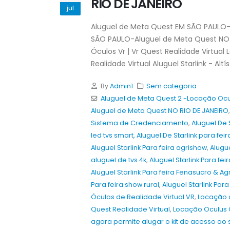
RIO DE JANEIRO
Guararapes 2026
jul
8 de agosto de 2026
Aluguel de Meta Quest EM SÃO PAULO-
Aluguel de Totem Touch Screen par
SÃO PAULO-Aluguel de Meta Quest NO 
Eventos Promocionais em 2026 –
Óculos Vr | Vr Quest Realidade Virtual
Salvador, Lauro de Freitas, Camaça
Realidade Virtual Aluguel Starlink - Altís
2026
8 de agosto de 2026
By
Admin1
Sem categoria
Aluguel de Meta Quest 2 -Locação Ocu
Aluguel de Meta Quest NO RIO DE JANEIRO
Sistema de Credenciamento
,
Aluguel De 
led tvs smart
,
Aluguel De Starlink para fe
Aluguel Starlink Para feira agrishow
,
Alugue
aluguel de tvs 4k
,
Aluguel Starlink Para fei
Aluguel Starlink Para feira Fenasucro & A
Para feira show rural
,
Aluguel Starlink Para
Óculos de Realidade Virtual VR
,
Locação 
Quest Realidade Virtual
,
Locação Oculus 
agora permite alugar o kit de acesso ao 