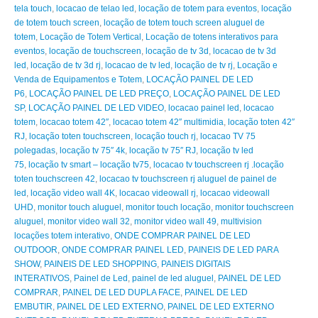
tela touch
,
locacao de telao led
,
locação de totem para eventos
,
locação
de totem touch screen
,
locação de totem touch screen aluguel de
totem
,
Locação de Totem Vertical
,
Locação de totens interativos para
eventos
,
locação de touchscreen
,
locação de tv 3d
,
locacao de tv 3d
led
,
locação de tv 3d rj
,
locacao de tv led
,
locação de tv rj
,
Locação e
Venda de Equipamentos e Totem
,
LOCAÇÃO PAINEL DE LED
P6
,
LOCAÇÃO PAINEL DE LED PREÇO
,
LOCAÇÃO PAINEL DE LED
SP
,
LOCAÇÃO PAINEL DE LED VIDEO
,
locacao painel led
,
locacao
totem
,
locacao totem 42″
,
locacao totem 42″ multimidia
,
locação toten 42″
RJ
,
locação toten touchscreen
,
locação touch rj
,
locacao TV 75
polegadas
,
locação tv 75″ 4k
,
locação tv 75″ RJ
,
locação tv led
75
,
locação tv smart – locação tv75
,
locacao tv touchscreen rj .locação
toten touchscreen 42
,
locacao tv touchscreen rj aluguel de painel de
led
,
locação video wall 4K
,
locacao videowall rj
,
locacao videowall
UHD
,
monitor touch aluguel
,
monitor touch locação
,
monitor touchscreen
aluguel
,
monitor video wall 32
,
monitor video wall 49
,
multivision
locações totem interativo
,
ONDE COMPRAR PAINEL DE LED
OUTDOOR
,
ONDE COMPRAR PAINEL LED
,
PAINEIS DE LED PARA
SHOW
,
PAINEIS DE LED SHOPPING
,
PAINEIS DIGITAIS
INTERATIVOS
,
Painel de Led
,
painel de led aluguel
,
PAINEL DE LED
COMPRAR
,
PAINEL DE LED DUPLA FACE
,
PAINEL DE LED
EMBUTIR
,
PAINEL DE LED EXTERNO
,
PAINEL DE LED EXTERNO