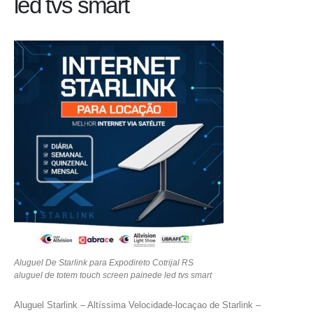
led tvs smart
Aluguel De Starlink para Expodireto Cotrijal RS
aluguel de totem touch screen painede led tvs smart
Aluguel Starlink – Altíssima Velocidade-locaçao de Starlink –