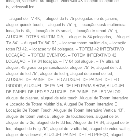
locação, videowall 4K aluguel, videowall 4K locação locação de
tv, videowall led
– aluguel de TV 4K, – aluguel de tv 75 polegadas rio de janeiro, –
aluguel quiosk touch, – aluguel tv 75″ rj, – locação kiosk multimidia, –
locação tv 4k, – locação tv 75 smart, – locação tv smart 75″ rj, –
ALUGUEL TOTEN MULTIMIDIA, – aluguel tv 84 polegadas, – Aluguel
TV 84″, – Aluguel TV 84″ RJ, – locacao totem multimidia, – locação
toten RJ 42, – locacao tv 84 polegada, – TOTEM 42 INTERATIVO
LOCAÇÃO, – TOTEM EVENTOS, – TOTEM INTERATIVO 42
LOCAÇÃO, – TV 84 locação, – TV 84 pol aluguel, – TV ultra hd
aluguel, 45 graus ou personalizado, aluguel 75″ tv, aluguel de lcd,
aluguel de led 75″, aluguel de led rj, aluguel de painel de led,
ALUGUEL DE PAINEL DE LED ALUGUEL DE PAINEL DE LED
INDOOR, ALUGUEL DE PAINEL DE LED PARA SHOW, ALUGUEL
DE PAINEL DE LED SP ALUGUEL DE PAINEL DE LED VALOR,
aluguel de plasma, aluguel de tela touch, Aluguel de Totem Interativo
e Locação de Totem Multimídia, Aluguel De Totem Interativo E
Locação De Totem Touch, Aluguel de Totem Interativo Vertical 43″,
aluguel de totem vertical, aluguel de touchscreen, aluguel de tv,
aluguel de tv 3d, aluguel de tv 3d led, Aluguel de TV 84, aluguel de tv
led, aluguel de tv lg 75″, aluguel de tv ultra hd, aluguel de video wall rj,
aluguel de videowall, ALUGUEL PAINEL DE LED PREÇO, aluguel