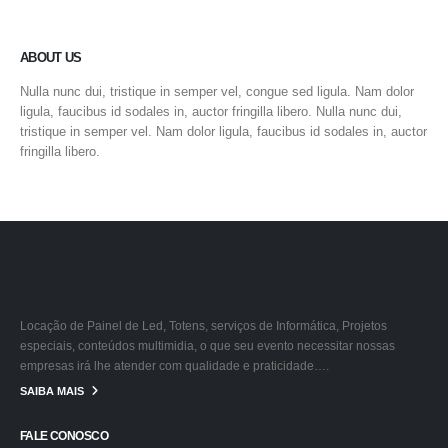
ABOUT US
Nulla nunc dui, tristique in semper vel, congue sed ligula. Nam dolor
ligula, faucibus id sodales in, auctor fringilla libero. Nulla nunc dui,
tristique in semper vel. Nam dolor ligula, faucibus id sodales in, auctor
fringilla libero.
Locação de Painel de Led, Totens, serviços de Informática, Projetos
especiais, conteúdos multimidia, o que seu evento necessitar nossas
empresas irá lhe atender com qualidade e praticidade….
SAIBA MAIS
FALE CONOSCO