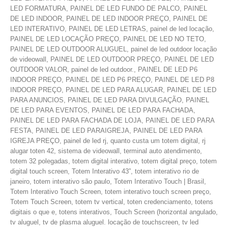
LED FORMATURA, PAINEL DE LED FUNDO DE PALCO, PAINEL
DE LED INDOOR, PAINEL DE LED INDOOR PREÇO, PAINEL DE
LED INTERATIVO, PAINEL DE LED LETRAS, painel de led locação,
PAINEL DE LED LOCAÇÃO PREÇO, PAINEL DE LED NO TETO,
PAINEL DE LED OUTDOOR ALUGUEL, painel de led outdoor locação
de videowall, PAINEL DE LED OUTDOOR PREÇO, PAINEL DE LED
OUTDOOR VALOR, painel de led outdoor., PAINEL DE LED P6
INDOOR PREÇO, PAINEL DE LED P6 PREÇO, PAINEL DE LED P8
INDOOR PREÇO, PAINEL DE LED PARA ALUGAR, PAINEL DE LED
PARA ANUNCIOS, PAINEL DE LED PARA DIVULGAÇÃO, PAINEL
DE LED PARA EVENTOS, PAINEL DE LED PARA FACHADA,
PAINEL DE LED PARA FACHADA DE LOJA, PAINEL DE LED PARA
FESTA, PAINEL DE LED PARAIGREJA, PAINEL DE LED PARA
IGREJA PREÇO, painel de led rj, quanto custa um totem digital, rj
alugar toten 42, sistema de videowall, terminal auto atendimento,
totem 32 polegadas, totem digital interativo, totem digital preço, totem
digital touch screen, Totem Interativo 43”, totem interativo rio de
janeiro, totem interativo são paulo, Totem Interativo Touch | Brasil,
Totem Interativo Touch Screen, totem interativo touch screen preço,
Totem Touch Screen, totem tv vertical, toten credenciamento, totens
digitais o que e, totens interativos, Touch Screen (horizontal angulado,
tv aluguel, tv de plasma aluguel. locação de touchscreen, tv led