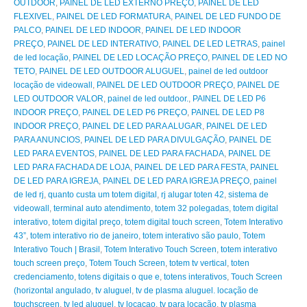
OUTDOOR
,
PAINEL DE LED EXTERNO PREÇO
,
PAINEL DE LED
FLEXIVEL
,
PAINEL DE LED FORMATURA
,
PAINEL DE LED FUNDO DE
PALCO
,
PAINEL DE LED INDOOR
,
PAINEL DE LED INDOOR
PREÇO
,
PAINEL DE LED INTERATIVO
,
PAINEL DE LED LETRAS
,
painel
de led locação
,
PAINEL DE LED LOCAÇÃO PREÇO
,
PAINEL DE LED NO
TETO
,
PAINEL DE LED OUTDOOR ALUGUEL
,
painel de led outdoor
locação de videowall
,
PAINEL DE LED OUTDOOR PREÇO
,
PAINEL DE
LED OUTDOOR VALOR
,
painel de led outdoor.
,
PAINEL DE LED P6
INDOOR PREÇO
,
PAINEL DE LED P6 PREÇO
,
PAINEL DE LED P8
INDOOR PREÇO
,
PAINEL DE LED PARA ALUGAR
,
PAINEL DE LED
PARA ANUNCIOS
,
PAINEL DE LED PARA DIVULGAÇÃO
,
PAINEL DE
LED PARA EVENTOS
,
PAINEL DE LED PARA FACHADA
,
PAINEL DE
LED PARA FACHADA DE LOJA
,
PAINEL DE LED PARA FESTA
,
PAINEL
DE LED PARA IGREJA
,
PAINEL DE LED PARA IGREJA PREÇO
,
painel
de led rj
,
quanto custa um totem digital
,
rj alugar toten 42
,
sistema de
videowall
,
terminal auto atendimento
,
totem 32 polegadas
,
totem digital
interativo
,
totem digital preço
,
totem digital touch screen
,
Totem Interativo
43”
,
totem interativo rio de janeiro
,
totem interativo são paulo
,
Totem
Interativo Touch | Brasil
,
Totem Interativo Touch Screen
,
totem interativo
touch screen preço
,
Totem Touch Screen
,
totem tv vertical
,
toten
credenciamento
,
totens digitais o que e
,
totens interativos
,
Touch Screen
(horizontal angulado
,
tv aluguel
,
tv de plasma aluguel. locação de
touchscreen
,
tv led aluguel
,
tv locacao
,
tv para locação
,
tv plasma