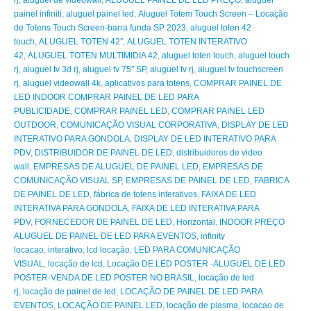
painel infiniti
,
aluguel painel led
,
Aluguel Totem Touch Screen – Locação
de Totens Touch Screen-barra funda SP 2023
,
aluguel toten 42
touch
,
ALUGUEL TOTEN 42″
,
ALUGUEL TOTEN INTERATIVO
42
,
ALUGUEL TOTEN MULTIMIDIA 42
,
aluguel toten touch
,
aluguel touch
rj
,
aluguel tv 3d rj
,
aluguel tv 75″ SP
,
aluguel tv rj
,
aluguel tv touchscreen
rj
,
aluguel videowall 4k
,
aplicativos para totens
,
COMPRAR PAINEL DE
LED INDOOR COMPRAR PAINEL DE LED PARA
PUBLICIDADE
,
COMPRAR PAINEL LED
,
COMPRAR PAINEL LED
OUTDOOR
,
COMUNICAÇÃO VISUAL CORPORATIVA
,
DISPLAY DE LED
INTERATIVO PARA GONDOLA
,
DISPLAY DE LED INTERATIVO PARA
PDV
,
DISTRIBUIDOR DE PAINEL DE LED
,
distribuidores de video
wall
,
EMPRESAS DE ALUGUEL DE PAINEL LED
,
EMPRESAS DE
COMUNICAÇÃO VISUAL SP
,
EMPRESAS DE PAINEL DE LED
,
FABRICA
DE PAINEL DE LED
,
fábrica de totens interativos
,
FAIXA DE LED
INTERATIVA PARA GONDOLA
,
FAIXA DE LED INTERATIVA PARA
PDV
,
FORNECEDOR DE PAINEL DE LED
,
Horizontal
,
INDOOR PREÇO
ALUGUEL DE PAINEL DE LED PARA EVENTOS
,
infinity
locacao
,
interativo
,
lcd locação
,
LED PARA COMUNICAÇÃO
VISUAL
,
locação de lcd
,
Locação DE LED POSTER -ALUGUEL DE LED
POSTER-VENDA DE LED POSTER NO BRASIL
,
locação de led
rj
,
locação de painel de led
,
LOCAÇÃO DE PAINEL DE LED PARA
EVENTOS
,
LOCAÇÃO DE PAINEL LED
,
locação de plasma
,
locacao de