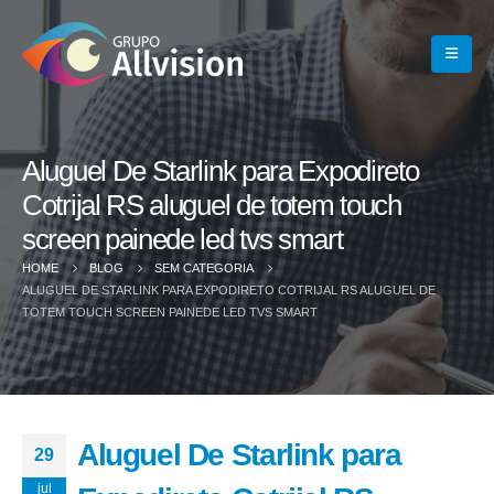
Aluguel De Starlink para Expodireto
Cotrijal RS aluguel de totem touch
screen painede led tvs smart
HOME
BLOG
SEM CATEGORIA
ALUGUEL DE STARLINK PARA EXPODIRETO COTRIJAL RS ALUGUEL DE
TOTEM TOUCH SCREEN PAINEDE LED TVS SMART
Aluguel De Starlink para
29
jul