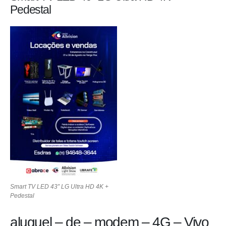
Pedestal
Smart TV LED 43″ LG Ultra HD 4K +
Pedestal
aluguel – de – modem – 4G – Vivo