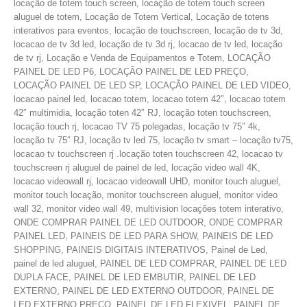
locação de totem touch screen, locação de totem touch screen
aluguel de totem, Locação de Totem Vertical, Locação de totens
interativos para eventos, locação de touchscreen, locação de tv 3d,
locacao de tv 3d led, locação de tv 3d rj, locacao de tv led, locação
de tv rj, Locação e Venda de Equipamentos e Totem, LOCAÇÃO
PAINEL DE LED P6, LOCAÇÃO PAINEL DE LED PREÇO,
LOCAÇÃO PAINEL DE LED SP, LOCAÇÃO PAINEL DE LED VIDEO,
locacao painel led, locacao totem, locacao totem 42″, locacao totem
42″ multimidia, locação toten 42″ RJ, locação toten touchscreen,
locação touch rj, locacao TV 75 polegadas, locação tv 75″ 4k,
locação tv 75″ RJ, locação tv led 75, locação tv smart – locação tv75,
locacao tv touchscreen rj .locação toten touchscreen 42, locacao tv
touchscreen rj aluguel de painel de led, locação video wall 4K,
locacao videowall rj, locacao videowall UHD, monitor touch aluguel,
monitor touch locação, monitor touchscreen aluguel, monitor video
wall 32, monitor video wall 49, multivision locações totem interativo,
ONDE COMPRAR PAINEL DE LED OUTDOOR, ONDE COMPRAR
PAINEL LED, PAINEIS DE LED PARA SHOW, PAINEIS DE LED
SHOPPING, PAINEIS DIGITAIS INTERATIVOS, Painel de Led,
painel de led aluguel, PAINEL DE LED COMPRAR, PAINEL DE LED
DUPLA FACE, PAINEL DE LED EMBUTIR, PAINEL DE LED
EXTERNO, PAINEL DE LED EXTERNO OUTDOOR, PAINEL DE
LED EXTERNO PREÇO, PAINEL DE LED FLEXIVEL, PAINEL DE