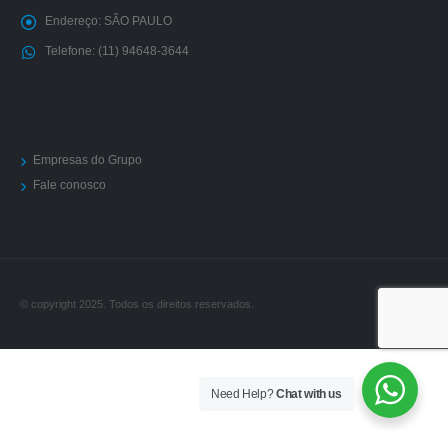
Endereço:
SÃO PAULO
Telefone:
(11) 94648-3644
Empresas do Grupo
Fale conosco
© copyright 2025. Todos os direitos reservados.
Need Help?
Chat with us