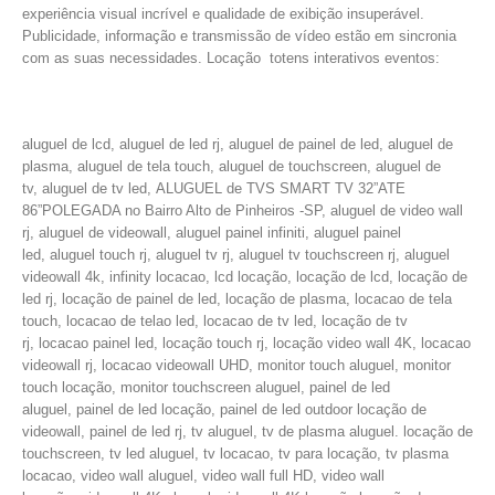
experiência visual incrível e qualidade de exibição insuperável.
Publicidade, informação e transmissão de vídeo estão em sincronia
com as suas necessidades. Locação totens interativos eventos:
aluguel de lcd, aluguel de led rj, aluguel de painel de led, aluguel de
plasma, aluguel de tela touch, aluguel de touchscreen, aluguel de
tv, aluguel de tv led, ALUGUEL de TVS SMART TV 32”ATE
86”POLEGADA no Bairro‎ Alto de Pinheiros‎ -SP, aluguel de video wall
rj, aluguel de videowall, aluguel painel infiniti, aluguel painel
led, aluguel touch rj, aluguel tv rj, aluguel tv touchscreen rj, aluguel
videowall 4k, infinity locacao, lcd locação, locação de lcd, locação de
led rj, locação de painel de led, locação de plasma, locacao de tela
touch, locacao de telao led, locacao de tv led, locação de tv
rj, locacao painel led, locação touch rj, locação video wall 4K, locacao
videowall rj, locacao videowall UHD, monitor touch aluguel, monitor
touch locação, monitor touchscreen aluguel, painel de led
aluguel, painel de led locação, painel de led outdoor locação de
videowall, painel de led rj, tv aluguel, tv de plasma aluguel. locação de
touchscreen, tv led aluguel, tv locacao, tv para locação, tv plasma
locacao, video wall aluguel, video wall full HD, video wall