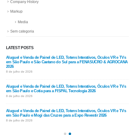
Company History
Markup
Media
Sem categoria
LATEST POSTS
Vs
Aluguel e Venda de Painel de LED, Totens Interativos, Óculos VR e TVs
Alu
em São Paulo e São Caetano do Sul para a FENASUCRO & AGROCANA
em 
2026
202
8 de julho de 2026
8 de
Vs
Aluguel e Venda de Painel de LED, Totens Interativos, Óculos VR e TVs
Alu
em São Paulo e Cotia para a FISPAL Tecnologia 2026
em 
8 de julho de 2026
8 de
Vs
Aluguel e Venda de Painel de LED, Totens Interativos, Óculos VR e TVs
Alu
em São Paulo e Mogi das Cruzes para a Expo Revestir 2026
em 
8 de julho de 2026
8 de