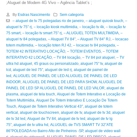
;Aluguel de Modem 4G Vivo – Agência Tablet’s ;
By
Esdras Nascimento
Sem categoria
– aluguel de tv 75 polegadas rio de janeiro
,
– aluguel quiosk touch
,
–
aluguel tv 75″ rj
,
– locação kiosk multimidia
,
– locação tv 4k
,
– locação tv
75 smart
,
– locação tv smart 75″ rj
,
– ALUGUEL TOTEN MULTIMIDIA
,
–
aluguel tv 84 polegadas
,
– Aluguel TV 84″
,
– Aluguel TV 84″ RJ
,
– locacao
totem multimidia
,
– locação toten RJ 42
,
– locacao tv 84 polegada
,
–
TOTEM 42 INTERATIVO LOCAÇÃO
,
– TOTEM EVENTOS
,
– TOTEM
INTERATIVO 42 LOCAÇÃO
,
– TV 84 locação
,
– TV 84 pol aluguel
,
– TV
ultra hd aluguel
,
45 graus ou personalizado
,
aluguel 75″ tv
,
aluguel de
lcd
,
aluguel de led 75″
,
aluguel de led rj
,
aluguel de painel de
led
,
ALUGUEL DE PAINEL DE LED ALUGUEL DE PAINEL DE LED
INDOOR
,
ALUGUEL DE PAINEL DE LED PARA SHOW
,
ALUGUEL DE
PAINEL DE LED SP ALUGUEL DE PAINEL DE LED VALOR
,
aluguel de
plasma
,
aluguel de tela touch
,
Aluguel de Totem Interativo e Locação de
Totem Multimídia
,
Aluguel De Totem Interativo E Locação De Totem
Touch
,
Aluguel de Totem Interativo Vertical 43″
,
aluguel de totem
vertical
,
aluguel de touchscreen
,
aluguel de tv
,
aluguel de tv 3d
,
aluguel
de tv 3d led
,
Aluguel de TV 84
,
aluguel de tv led
,
aluguel de tv lg
75″
,
aluguel de tv ultra hd
,
ALUGUEL de TVS SMART TV 32”ATE
86”POLEGADA no Bairro‎ Alto de Pinheiros‎ -SP
,
aluguel de video wall
rj
,
aluguel de videowall
,
ALUGUEL PAINEL DE LED PREÇO
,
aluguel