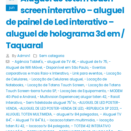
screen interativo – aluguel
jun
de painel de Led interativo –
aluguel de holograma 3d em /
Taquaral
By
Admin1
Sem categoria
- Agência Tablet's
,
- aluguel de TV 4K
,
- aluguel de tv 75
,
-
Aluguel de Wifi Móvel
,
- Disponível em São Paulo
,
- Eventos
corporativos e mais Raio-x Interativo
,
- Link para eventos
,
- Locação
de Celulares
,
- Locação de Celulares aluguel
,
- Locação de
Notebooks
,
- Locação de Totens Touch Screen
,
- Locação de Totens
Touch Screen-barra funda SP
,
- Locações de Equipamento
,
- MODEM
4G iPad e Android
,
- Multivision Experiencerj alugar toten 42
,
- RaioX
Interativo
,
- Sem fidelidade aluguel 75" tv
,
-ALUGUEL DE LED POSTER-
VENDA
,
-ALUGUEL DE LED POSTER-VENDA DE LED
,
-REPUBLICA SP 2023
,
–
ALUGUEL TOTEN MULTIMIDIA
,
– aluguel tv 84 polegadas
,
– Aluguel TV
84"
,
– Aluguel TV 84" RJ
,
– locacao totem multimidia
,
– locação
toten RJ 42
,
– locacao tv 84 polegada
,
– TOTEM 42 INTERATIVO