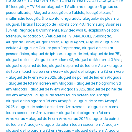
LOCAÇÃO
,
– TOTEM EVENTOS
,
– TOTEM INTERATIVO 42 LOCAÇÃO
,
– TV
84 locação
,
– TV 84 pol aluguel
,
– TV ultra hd aluguel45 graus ou
personalizado
,
: Aluguel e Locação de Tablets
,
.locação toten
,
"
multimidia locação
,
(horizontal anguladotv alugueltv de plasma
aluguel.
,
| Brasil
,
| Locação de Tablets com 4G
,
| Samsung Business
,
| SMART Signage
,
0 Comments
,
1x2video wall 6
,
4kaplicativos para
totensBy
,
4klocação
,
55"Aluguel de TV 84ALUGUEL
,
75locação
,
Alugando Tablet
,
Alugar Tablet
,
Alugue Agora
,
Aluguel
,
aluguel de
celular
,
Aluguel de Celular para Empresasa
,
aluguel de celular
pessoa física
,
aluguel de iphone
,
aluguel de led
,
aluguel de led 75"
,
aluguel de led rj
,
Aluguel de Modem 4G
,
Aluguel de Modem 4G Vivo
,
aluguel de painel de led
,
aluguel de painel de led em Acre - aluguel
de totem touch screen em Acre - aluguel de holograma 3d em Acre
- aluguel de tv em Acre 2025
,
aluguel de painel de led em Alagoas
- aluguel de totem screen em Alagoas - aluguel de holograma 3d
em Alagoas - aluguel de tv em Alagoas 2025
,
aluguel de painel de
led em Amapá - aluguel de totem touch screen em Amapá -
aluguel de holograma 3d em Amapá - aluguel de tv em Amapá
2025
,
aluguel de painel de led em Amazonas - aluguel de totem
touch screen em Amazonas - aluguel de holograma 3d em
Amazonas - aluguel de tv em Amazonas 2025
,
aluguel de painel
de led em Aracaju - aluguel de totem touch screen em Aracaju -
aluguel de holograma 3d em Aracaju - aluguel de tv em Aracaju