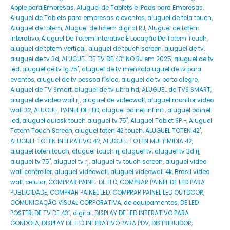
Apple para Empresas
,
Aluguel de Tablets e iPads para Empresas
,
Aluguel de Tablets para empresas e eventos
,
aluguel de tela touch
,
Aluguel de totem
,
Aluguel de totem digital RJ
,
Aluguel de totem
interativo
,
Aluguel De Totem Interativo E Locação De Totem Touch
,
aluguel de totem vertical
,
aluguel de touch screen
,
aluguel de tv
,
aluguel de tv 3d
,
ALUGUEL DE TV DE 43” NO RJ em 2025
,
aluguel de tv
led
,
aluguel de tv lg 75"
,
aluguel de tv mensalaluguel de tv para
eventos
,
aluguel de tv pessoa física
,
aluguel de tv porto alegre
,
Aluguel de TV Smart
,
aluguel de tv ultra hd
,
ALUGUEL de TVS SMART
,
aluguel de video wall rj
,
aluguel de videowall
,
aluguel monitor video
wall 32
,
ALUGUEL PAINEL DE LED
,
aluguel painel infiniti
,
aluguel painel
led
,
aluguel quiosk touch aluguel tv 75"
,
Aluguel Tablet SP -
,
Aluguel
Totem Touch Screen
,
aluguel toten 42 touch
,
ALUGUEL TOTEN 42"
,
ALUGUEL TOTEN INTERATIVO 42
,
ALUGUEL TOTEN MULTIMIDIA 42
,
aluguel toten touch
,
aluguel touch rj
,
aluguel tv
,
aluguel tv 3d rj
,
aluguel tv 75"
,
aluguel tv rj
,
aluguel tv touch screen
,
aluguel video
wall controller
,
aluguel videowall
,
aluguel videowall 4k
,
Brasil video
wall
,
celular
,
COMPRAR PAINEL DE LED
,
COMPRAR PAINEL DE LED PARA
PUBLICIDADE
,
COMPRAR PAINEL LED
,
COMPRAR PAINEL LED OUTDOOR
,
COMUNICAÇÃO VISUAL CORPORATIVA
,
de equipamentos
,
DE LED
POSTER
,
DE TV DE 43”
,
digital
,
DISPLAY DE LED INTERATIVO PARA
GONDOLA
,
DISPLAY DE LED INTERATIVO PARA PDV
,
DISTRIBUIDOR
,