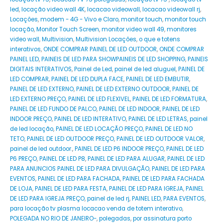
led
,
locação video wall 4K
,
locacao videowall
,
locacao videowall rj
,
Locações
,
modem - 4G - Vivo e Claro
,
monitor touch
,
monitor touch
locação
,
Monitor Touch Screen
,
monitor video wall 49
,
monitores
video wall
,
Multivision
,
Multivision Locações
,
o que e totens
interativos
,
ONDE COMPRAR PAINEL DE LED OUTDOOR
,
ONDE COMPRAR
PAINEL LED
,
PAINEIS DE LED PARA SHOWPAINEIS DE LED SHOPPING
,
PAINEIS
DIGITAIS INTERATIVOS
,
Painel de Led
,
painel de led aluguel
,
PAINEL DE
LED COMPRAR
,
PAINEL DE LED DUPLA FACE
,
PAINEL DE LED EMBUTIR
,
PAINEL DE LED EXTERNO
,
PAINEL DE LED EXTERNO OUTDOOR
,
PAINEL DE
LED EXTERNO PREÇO
,
PAINEL DE LED FLEXIVEL
,
PAINEL DE LED FORMATURA
,
PAINEL DE LED FUNDO DE PALCO
,
PAINEL DE LED INDOOR
,
PAINEL DE LED
INDOOR PREÇO
,
PAINEL DE LED INTERATIVO
,
PAINEL DE LED LETRAS
,
painel
de led locação
,
PAINEL DE LED LOCAÇÃO PREÇO
,
PAINEL DE LED NO
TETO
,
PAINEL DE LED OUTDOOR PREÇO
,
PAINEL DE LED OUTDOOR VALOR
,
painel de led outdoor.
,
PAINEL DE LED P6 INDOOR PREÇO
,
PAINEL DE LED
P6 PREÇO
,
PAINEL DE LED P8
,
PAINEL DE LED PARA ALUGAR
,
PAINEL DE LED
PARA ANUNCIOS PAINEL DE LED PARA DIVULGAÇÃO
,
PAINEL DE LED PARA
EVENTOS
,
PAINEL DE LED PARA FACHADA
,
PAINEL DE LED PARA FACHADA
DE LOJA
,
PAINEL DE LED PARA FESTA
,
PAINEL DE LED PARA IGREJA
,
PAINEL
DE LED PARA IGREJA PREÇO
,
painel de led rj
,
PAINEL LED
,
PARA EVENTOS
,
para locação tv plasma locacao venda de totem interativo
,
POLEGADA NO RIO DE JANEIRO-
,
polegadas
,
por assinatura porto