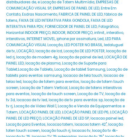
distribuidores de
,
e Locação de Totem Multimídia
,
EMPRESAS DE
COMUNICAÇÃO VISUAL SP
,
EMPRESAS DE PAINEL DE LED
,
Entre Em
Contato
,
Esdras Nascimento
,
FABRICA DE PAINEL DE LED
,
fábrica de
totens
,
FAIXA DE LED INTERATIVA PARA GONDOLA
,
FAIXA DE LED
INTERATIVA PARA PDV
,
FORNECEDOR DE PAINEL DE LED
,
Fotográfico
,
Horizontal INDOOR PREÇO
,
INDOOR
,
INDOOR PREÇO
,
infinit.
,
interativo
,
interativos
,
INTERNET MOVEL
,
iphone por assinatura
,
Led
,
LED PARA
COMUNICAÇÃO VISUAL Locação
,
LED POSTER NO BRASIL
,
ledaluguel
de tv
,
LOCAÇÃO
,
locação de lcd
,
Locação DE LED POSTER
,
locação de
led rj
,
locação de modem 4g
,
locação de painel de led
,
LOCAÇÃO DE
PAINEL LED
,
locação de plasma
,
Locação de Suporte para
Tablet;Locação de Tablets
,
Locação de tablet Samsung
,
Locação de
tablets para eventos samsung
,
locacao de tela touch
,
locacao de
telao led
,
locação de totem para eventos
,
locação de totem touch
screen
,
Locação de Totem Vertical
,
Locação de totens interativos
para eventos
,
locação de touch screen
,
Locação de TV
,
locação de
tv 3d
,
locacao de tv led
,
locação de tv para eventos sp
,
locação de
tv rj
,
Locação de Video Wall |
,
Locação e Venda de Equipamentos e
Totem
,
LOCAÇÃO PAINEL DE LED
,
LOCAÇÃO PAINEL DE LED P6
,
LOCAÇÃO
PAINEL DE LED PREÇO
,
LOCAÇÃO PAINEL DE LED SP
,
locacao painel led
,
Locação para Eventos
,
locacao totem
,
locacao totem 42"
,
locação
toten touch screen
,
locação touch rj
,
locacao tv
,
locação tv 4k-
locação tv 75
,
locacao TV 75 polegadas
,
locação tv 75"
,
locação tv