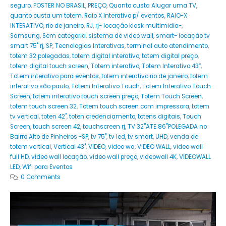
seguro
,
POSTER NO BRASIL
,
PREÇO
,
Quanto custa Alugar uma TV
,
quanto custa um totem
,
Raio X Interativo p/ eventos
,
RAIO-X
INTERATIVO
,
rio de janeiro
,
RJ
,
rj- locação kiosk multimidia-
,
Samsung
,
Sem categoria
,
sistema de video wall
,
smart- locação tv
smart 75" rj
,
SP
,
Tecnologias Interativas
,
terminal auto atendimento
,
totem 32 polegadas
,
totem digital interativo
,
totem digital preço
,
totem digital touch screen
,
Totem interativo
,
Totem Interativo 43”
,
Totem interativo para eventos
,
totem interativo rio de janeiro
,
totem
interativo são paulo
,
Totem Interativo Touch
,
Totem Interativo Touch
Screen
,
totem interativo touch screen preço
,
Totem Touch Screen
,
totem touch screen 32
,
Totem touch screen com impressora
,
totem
tv vertical
,
toten 42"
,
toten credenciamento
,
totens digitais
,
Touch
Screen
,
touch screen 42
,
touchscreen rj
,
TV 32''ATE 86''POLEGADA no
Bairro‎ Alto de Pinheiros‎ -SP
,
tv 75"
,
tv led
,
tv smart
,
UHD
,
venda de
totem vertical
,
Vertical 43"
,
VIDEO
,
video wa
,
VIDEO WALL
,
video wall
full HD
,
video wall locação
,
video wall preço
,
videowall 4K
,
VIDEOWALL
LED
,
Wifi para Eventos
0 Comments