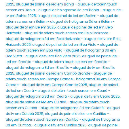
2025
,
aluguel de painel de led em Bahia - aluguel de totem touch
screen em Bahia - aluguel de holograma 3d em Bahia - aluguel de
tv em Bahia 2025
,
aluguel de painel de led em Belém - aluguel de
totem screen em Belém - aluguel de holograma 3d em Belém -
aluguel de tv em Belém 2025
,
aluguel de painel de led em Belo
Horizonte - aluguel de totem touch screen em Belo Horizonte -
aluguel de holograma 3d em Belo Horizonte - aluguel de tv em Belo
Horizonte 2025
,
aluguel de painel de led em Boa Vista - aluguel de
totem touch screen em Boa Vista - aluguel de holograma 3d em
Boa Vista - aluguel de tv em Boa Vista 2025
,
aluguel de painel de
led em Brasília - aluguel de totem touch screen em Brasília -
aluguel de holograma 3d em Brasília - aluguel de tv em Brasília
2025
,
aluguel de painel de led em Campo Grande - aluguel de
totem touch screen em Campo Grande - holograma 3d em Campo
Grande - aluguel de tv em Campo Grande 2025
,
aluguel de painel
de led em Ceará - aluguel de totem touch screen em Ceará -
aluguel de holograma 3d em Ceará - aluguel de tv em Ceará 2025
,
aluguel de painel de led em Cuiabá - aluguel de totem touch
screen em Cuiabá - aluguel de holograma 3d em Cuiabá - aluguel
de tv em Cuiabá 2025
,
aluguel de painel de led em Curitiba -
aluguel de totem touch screen em Curitiba - aluguel de holograma
3d em Curitiba - aluguel de tv em Curitiba 2025
,
aluguel de painel