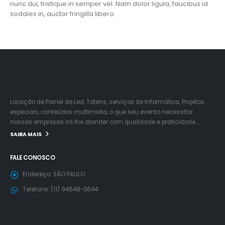
nunc dui, tristique in semper vel. Nam dolor ligula, faucibus id
sodales in, auctor fringilla libero.
Locação de Painel de Led, Totens, serviços de Informática, Projetos
especiais, conteúdos multimidia, o que seu evento necessitar
nossas empresas irá lhe atender com qualidade e praticidade….
SAIBA MAIS
FALE CONOSCO
Endereço:
SÃO PAULO
Telefone:
(11) 94648-3644