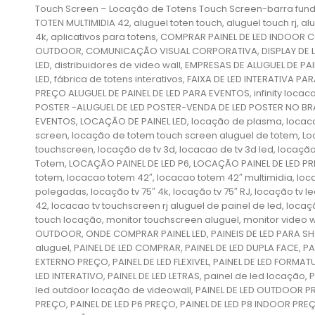
Touch Screen – Locação de Totens Touch Screen-barra funda
TOTEN MULTIMIDIA 42, aluguel toten touch, aluguel touch rj, alugu
4k, aplicativos para totens, COMPRAR PAINEL DE LED INDOOR
OUTDOOR, COMUNICAÇÃO VISUAL CORPORATIVA, DISPLAY DE LED 
LED, distribuidores de video wall, EMPRESAS DE ALUGUEL DE P
LED, fábrica de totens interativos, FAIXA DE LED INTERATIVA 
PREÇO ALUGUEL DE PAINEL DE LED PARA EVENTOS, infinity locac
POSTER -ALUGUEL DE LED POSTER-VENDA DE LED POSTER NO BRASI
EVENTOS, LOCAÇÃO DE PAINEL LED, locação de plasma, locacao
screen, locação de totem touch screen aluguel de totem, Lo
touchscreen, locação de tv 3d, locacao de tv 3d led, locação
Totem, LOCAÇÃO PAINEL DE LED P6, LOCAÇÃO PAINEL DE LED PR
totem, locacao totem 42″, locacao totem 42″ multimidia, loca
polegadas, locação tv 75″ 4k, locação tv 75″ RJ, locação tv l
42, locacao tv touchscreen rj aluguel de painel de led, locaç
touch locação, monitor touchscreen aluguel, monitor video wa
OUTDOOR, ONDE COMPRAR PAINEL LED, PAINEIS DE LED PARA SHOW,
aluguel, PAINEL DE LED COMPRAR, PAINEL DE LED DUPLA FACE, PA
EXTERNO PREÇO, PAINEL DE LED FLEXIVEL, PAINEL DE LED FORMAT
LED INTERATIVO, PAINEL DE LED LETRAS, painel de led locação
led outdoor locação de videowall, PAINEL DE LED OUTDOOR PR
PREÇO, PAINEL DE LED P6 PREÇO, PAINEL DE LED P8 INDOOR PREÇ