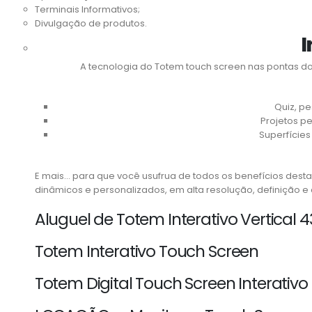
Terminais Informativos;
Divulgação de produtos.
I
A tecnologia do Totem touch screen nas pontas dos
Quiz, p
Projetos pe
Superfícies
E mais… para que você usufrua de todos os benefícios desta
dinâmicos e personalizados, em alta resolução, definição e c
Aluguel de Totem Interativo Vertical 4
Totem Interativo Touch Screen
Totem Digital Touch Screen Interativ