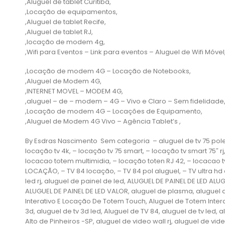
,Aluguel de tablet Curitiba,
,Locação de equipamentos,
,Aluguel de tablet Recife,
,Aluguel de tablet RJ,
,locação de modem 4g,
,Wifi para Eventos – Link para eventos – Aluguel de Wifi Móvel
,Locação de modem 4G – Locação de Notebooks,
,Aluguel de Modem 4G,
,INTERNET MOVEL – MODEM 4G,
,aluguel – de – modem – 4G – Vivo e Claro – Sem fidelidade
,Locação de modem 4G – Locações de Equipamento,
,Aluguel de Modem 4G Vivo – Agência Tablet’s ,
By Esdras Nascimento Sem categoria – aluguel de tv 75 polegad
locação tv 4k, – locação tv 75 smart, – locação tv smart 75″ r
locacao totem multimidia, – locação toten RJ 42, – locaca
LOCAÇÃO, – TV 84 locação, – TV 84 pol aluguel, – TV ultra hd a
led rj, aluguel de painel de led, ALUGUEL DE PAINEL DE LED AL
ALUGUEL DE PAINEL DE LED VALOR, aluguel de plasma, aluguel 
Interativo E Locação De Totem Touch, Aluguel de Totem Interati
3d, aluguel de tv 3d led, Aluguel de TV 84, aluguel de tv led, 
Alto de Pinheiros‎ -SP, aluguel de video wall rj, aluguel de vid