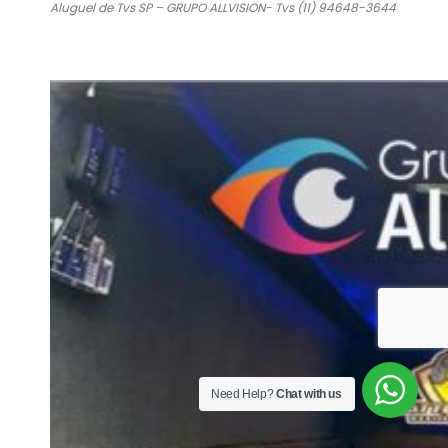
Aluguel de Tvs SP – GRUPO ALLVISION- Tvs (11) 94648-3644
Need Help?
Chat with us