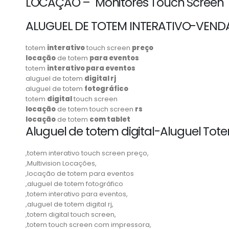
LOCAÇÃO – Monitores Touch Screen
ALUGUEL DE TOTEM INTERATIVO-VEND
totem
interativo
touch screen
preço
locação
de totem
para eventos
totem
interativo para eventos
aluguel de totem
digital rj
aluguel de totem
fotográfico
totem
digital
touch screen
locação
de totem touch screen
rs
locação
de totem
com tablet
Aluguel de totem digital-Aluguel Toten
,totem interativo touch screen preço,
,Multivision Locações,
,locação de totem para eventos
,aluguel de totem fotográfico
,totem interativo para eventos,
,aluguel de totem digital rj,
,totem digital touch screen,
,totem touch screen com impressora,