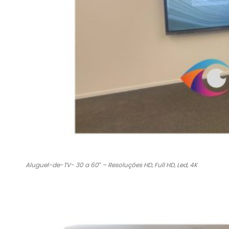
Aluguel-de-TV- 30 a 60″ – Resoluções HD, Full HD, Led, 4K