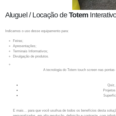
Aluguel / Locação de
Totem
Interativ
Indicamos o uso desse equipamento para:
Feiras;
Apresentações;
Terminais Informativos;
Divulgação de produtos.
A tecnologia do Totem touch screen nas pontas d
Quiz,
Projetos
Superfíc
E mais… para que você usufrua de todos os benefícios desta solução
personalizados, em alta resolução, definição e contraste, com infinit