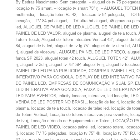
By Esdras Nascimento Sem categoria – aluguel de tv 75 polegadas rio 
locação tv 75 smart, – locação tv smart 75″ rj, – ALUGUEL TOTEN M
multimidia, – locação toten RJ 42, – locacao tv 84 polegad
locação, – TV 84 pol aluguel, – TV ultra hd aluguel, 45 graus ou perso
led, ALUGUEL DE PAINEL DE LED ALUGUEL DE PAINEL DE LE
PAINEL DE LED VALOR, aluguel de plasma, aluguel de tela touch, A
Totem Touch, Aluguel de Totem Interativo Vertical 43″, aluguel de tot
84, aluguel de tv led, aluguel de tv lg 75″, aluguel de tv ultra h
rj, aluguel de videowall, ALUGUEL PAINEL DE LED PREÇO, aluguel pa
funda SP 2023, aluguel toten 42 touch, ALUGUEL TOTEN 42″, AL
rj, aluguel tv 3d rj, aluguel tv 75″ SP, aluguel tv rj, aluguel tv
PAINEL DE LED PARA PUBLICIDADE, COMPRAR PAINEL LED,
INTERATIVO PARA GONDOLA, DISPLAY DE LED INTERATIVO PARA
DE PAINEL LED, EMPRESAS DE COMUNICAÇÃO VISUAL SP, EMPRES
LED INTERATIVA PARA GONDOLA, FAIXA DE LED INTERATIVA P
LED PARA EVENTOS, infinity locacao, interativo, lcd locaçã
VENDA DE LED POSTER NO BRASIL, locação de led rj, locação
plasma, locacao de tela touch, locacao de telao led, locação de to
de Totem Vertical, Locação de totens interativos para eventos, locaç
de tv rj, Locação e Venda de Equipamentos e Totem, LOCAÇ
PAINEL DE LED VIDEO, locacao painel led, locacao totem, locacao t
rj, locacao TV 75 polegadas, locação tv 75″ 4k, locação tv 75″ RJ, l
42, locacao tv touchscreen rj aluguel de painel de led, locação vide