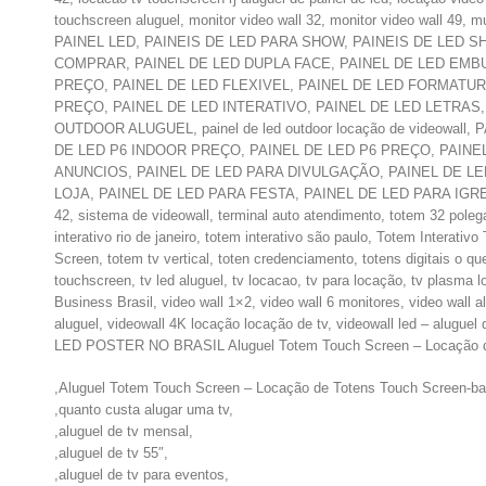
touchscreen aluguel, monitor video wall 32, monitor video wal
PAINEL LED, PAINEIS DE LED PARA SHOW, PAINEIS DE LED SHOPP
COMPRAR, PAINEL DE LED DUPLA FACE, PAINEL DE LED EMB
PREÇO, PAINEL DE LED FLEXIVEL, PAINEL DE LED FORMATUR
PREÇO, PAINEL DE LED INTERATIVO, PAINEL DE LED LETRAS, p
OUTDOOR ALUGUEL, painel de led outdoor locação de videowal
DE LED P6 INDOOR PREÇO, PAINEL DE LED P6 PREÇO, PAINE
ANUNCIOS, PAINEL DE LED PARA DIVULGAÇÃO, PAINEL DE L
LOJA, PAINEL DE LED PARA FESTA, PAINEL DE LED PARA IGREJA, P
42, sistema de videowall, terminal auto atendimento, totem 32 polegad
interativo rio de janeiro, totem interativo são paulo, Totem Interati
Screen, totem tv vertical, toten credenciamento, totens digitais o qu
touchscreen, tv led aluguel, tv locacao, tv para locação, tv plasma
Business Brasil, video wall 1×2, video wall 6 monitores, video wall al
aluguel, videowall 4K locação locação de tv, videowall led – 
LED POSTER NO BRASIL Aluguel Totem Touch Screen – Locação 
,Aluguel Totem Touch Screen – Locação de Totens Touch Screen-ba
,quanto custa alugar uma tv,
,aluguel de tv mensal,
,aluguel de tv 55″,
,aluguel de tv para eventos,