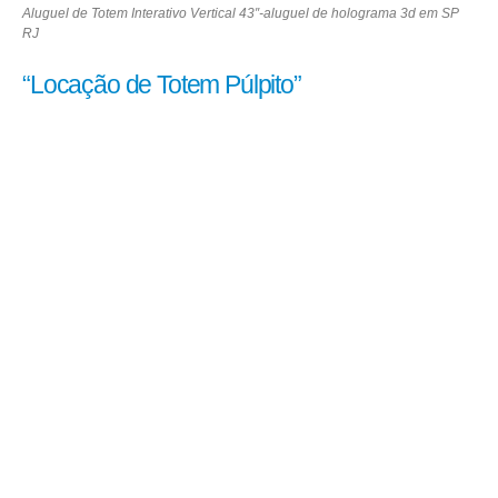
Aluguel de Totem Interativo Vertical 43″-aluguel de holograma 3d em SP
RJ
“Locação de Totem Púlpito”
Destaque-
se
com
a
Locação
de
Totem
Púlpito:
Transmita
sua
Mensagem
com
Elegância
e
Modernidade
O
Grupo