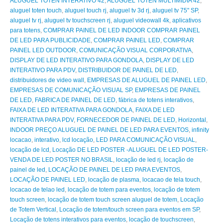
ALUGUEL TOTEN INTERATIVO 42
,
ALUGUEL TOTEN MULTIMIDIA 42
,
aluguel toten touch
,
aluguel touch rj
,
aluguel tv 3d rj
,
aluguel tv 75" SP
,
aluguel tv rj
,
aluguel tv touchscreen rj
,
aluguel videowall 4k
,
aplicativos
para totens
,
COMPRAR PAINEL DE LED INDOOR COMPRAR PAINEL
DE LED PARA PUBLICIDADE
,
COMPRAR PAINEL LED
,
COMPRAR
PAINEL LED OUTDOOR
,
COMUNICAÇÃO VISUAL CORPORATIVA
,
DISPLAY DE LED INTERATIVO PARA GONDOLA
,
DISPLAY DE LED
INTERATIVO PARA PDV
,
DISTRIBUIDOR DE PAINEL DE LED
,
distribuidores de video wall
,
EMPRESAS DE ALUGUEL DE PAINEL LED
,
EMPRESAS DE COMUNICAÇÃO VISUAL SP
,
EMPRESAS DE PAINEL
DE LED
,
FABRICA DE PAINEL DE LED
,
fábrica de totens interativos
,
FAIXA DE LED INTERATIVA PARA GONDOLA
,
FAIXA DE LED
INTERATIVA PARA PDV
,
FORNECEDOR DE PAINEL DE LED
,
Horizontal
,
INDOOR PREÇO ALUGUEL DE PAINEL DE LED PARA EVENTOS
,
infinity
locacao
,
interativo
,
lcd locação
,
LED PARA COMUNICAÇÃO VISUAL
,
locação de lcd
,
Locação DE LED POSTER -ALUGUEL DE LED POSTER-
VENDA DE LED POSTER NO BRASIL
,
locação de led rj
,
locação de
painel de led
,
LOCAÇÃO DE PAINEL DE LED PARA EVENTOS
,
LOCAÇÃO DE PAINEL LED
,
locação de plasma
,
locacao de tela touch
,
locacao de telao led
,
locação de totem para eventos
,
locação de totem
touch screen
,
locação de totem touch screen aluguel de totem
,
Locação
de Totem Vertical
,
Locação de totem/touch screen para eventos em SP
,
Locação de totens interativos para eventos
,
locação de touchscreen
,