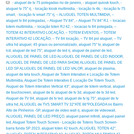
- aluguel de tv 75 polegadas rio de janeiro
,
- aluguel quiosk touch
,
-
aluguel tv 75" rj
,
- locação kiosk multimidia
,
- locação tv 4k
,
- locação tv 75
smart
,
- locação tv smart 75" rj
,
– ALUGUEL TOTEN MULTIMIDIA
,
–
aluguel tv 84 polegadas
,
– Aluguel TV 84"
,
– Aluguel TV 84" RJ
,
– locacao
totem multimidia
,
– locação toten RJ 42
,
– locacao tv 84 polegada
,
–
TOTEM 42 INTERATIVO LOCAÇÃO
,
– TOTEM EVENTOS
,
– TOTEM
INTERATIVO 42 LOCAÇÃO
,
– TV 84 locação
,
– TV 84 pol aluguel
,
– TV
ultra hd aluguel
,
45 graus ou personalizado
,
aluguel 75" tv
,
aluguel de
lcd
,
aluguel de led 75"
,
aluguel de led rj
,
aluguel de painel de led
,
ALUGUEL DE PAINEL DE LED ALUGUEL DE PAINEL DE LED INDOOR
,
ALUGUEL DE PAINEL DE LED PARA SHOW
,
ALUGUEL DE PAINEL DE
LED SP ALUGUEL DE PAINEL DE LED VALOR
,
aluguel de plasma
,
aluguel de tela touch
,
Aluguel de Totem Interativo e Locação de Totem
Multimídia
,
Aluguel De Totem Interativo E Locação De Totem Touch
,
Aluguel de Totem Interativo Vertical 43"
,
aluguel de totem vertical
,
aluguel
de touchscreen
,
aluguel de tv
,
aluguel de tv 3d
,
aluguel de tv 3d led
,
Aluguel de TV 84
,
aluguel de tv led
,
aluguel de tv lg 75"
,
aluguel de tv
ultra hd
,
ALUGUEL de TVS SMART TV 32''ATE 86''POLEGADA no Bairro‎
Alto de Pinheiros‎ -SP
,
aluguel de video wall rj
,
aluguel de videowall
,
ALUGUEL PAINEL DE LED PREÇO
,
aluguel painel infiniti
,
aluguel painel
led
,
Aluguel Totem Touch Screen - Locação de Totens Touch Screen-
barra funda SP 2023
,
aluguel toten 42 touch
,
ALUGUEL TOTEN 42"
,