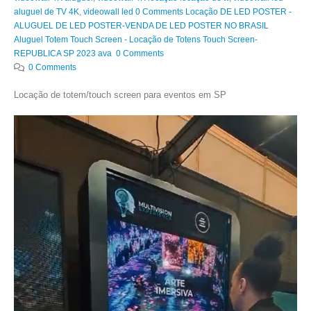
aluguel de TV 4K
,
videowall led 0 Comments Locação DE LED POSTER -
ALUGUEL DE LED POSTER-VENDA DE LED POSTER NO BRASIL
Aluguel Totem Touch Screen - Locação de Totens Touch Screen-
REPUBLICA SP 2023 ava 0 Comments
0 Comments
Locação de totem/touch screen para eventos em SP