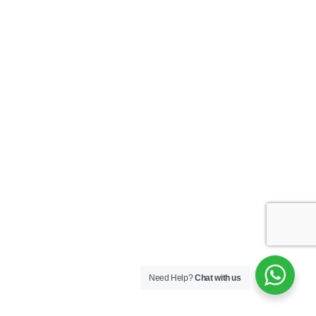
By
Esdras
Nascimento
Sem
categoria
– aluguel de tv 75
polegadas rio de janeiro
,
–
aluguel quiosk touch
,
– aluguel
tv 75″ rj
,
– locação kiosk
multimidia
,
– locação tv 4k
,
–
locação tv 75 smart
,
–
locação tv smart 75″ rj
,
–
ALUGUEL TOTEN
MULTIMIDIA
,
– aluguel tv 84
polegadas
,
– Aluguel TV 84″
,
–
Aluguel TV 84″ RJ
,
– locacao
totem multimidia
,
– locação
toten RJ 42
,
– locacao tv 84
Need Help?
Chat with us
polegada
,
– TOTEM 42
INTERATIVO LOCAÇÃO
,
–
TOTEM EVENTOS
,
– TOTEM