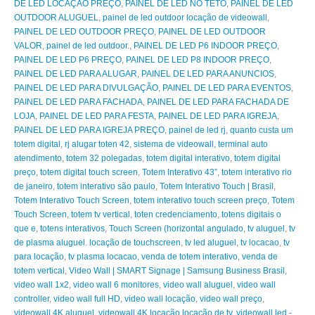
DE LED LOCAÇÃO PREÇO
,
PAINEL DE LED NO TETO
,
PAINEL DE LED
OUTDOOR ALUGUEL
,
painel de led outdoor locação de videowall
,
PAINEL DE LED OUTDOOR PREÇO
,
PAINEL DE LED OUTDOOR
VALOR
,
painel de led outdoor.
,
PAINEL DE LED P6 INDOOR PREÇO
,
PAINEL DE LED P6 PREÇO
,
PAINEL DE LED P8 INDOOR PREÇO
,
PAINEL DE LED PARA ALUGAR
,
PAINEL DE LED PARA ANUNCIOS
,
PAINEL DE LED PARA DIVULGAÇÃO
,
PAINEL DE LED PARA EVENTOS
,
PAINEL DE LED PARA FACHADA
,
PAINEL DE LED PARA FACHADA DE
LOJA
,
PAINEL DE LED PARA FESTA
,
PAINEL DE LED PARA IGREJA
,
PAINEL DE LED PARA IGREJA PREÇO
,
painel de led rj
,
quanto custa um
totem digital
,
rj alugar toten 42
,
sistema de videowall
,
terminal auto
atendimento
,
totem 32 polegadas
,
totem digital interativo
,
totem digital
preço
,
totem digital touch screen
,
Totem Interativo 43”
,
totem interativo rio
de janeiro
,
totem interativo são paulo
,
Totem Interativo Touch | Brasil
,
Totem Interativo Touch Screen
,
totem interativo touch screen preço
,
Totem
Touch Screen
,
totem tv vertical
,
toten credenciamento
,
totens digitais o
que e
,
totens interativos
,
Touch Screen (horizontal angulado
,
tv aluguel
,
tv
de plasma aluguel. locação de touchscreen
,
tv led aluguel
,
tv locacao
,
tv
para locação
,
tv plasma locacao
,
venda de totem interativo
,
venda de
totem vertical
,
Video Wall | SMART Signage | Samsung Business Brasil
,
video wall 1x2
,
video wall 6 monitores
,
video wall aluguel
,
video wall
controller
,
video wall full HD
,
video wall locação
,
video wall preço
,
videowall 4K aluguel
,
videowall 4K locação locação de tv
,
videowall led -