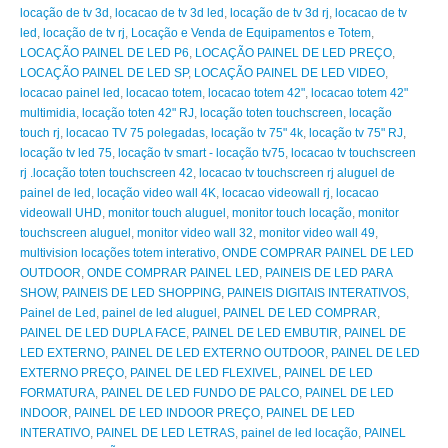
locação de tv 3d
,
locacao de tv 3d led
,
locação de tv 3d rj
,
locacao de tv
led
,
locação de tv rj
,
Locação e Venda de Equipamentos e Totem
,
LOCAÇÃO PAINEL DE LED P6
,
LOCAÇÃO PAINEL DE LED PREÇO
,
LOCAÇÃO PAINEL DE LED SP
,
LOCAÇÃO PAINEL DE LED VIDEO
,
locacao painel led
,
locacao totem
,
locacao totem 42"
,
locacao totem 42"
multimidia
,
locação toten 42" RJ
,
locação toten touchscreen
,
locação
touch rj
,
locacao TV 75 polegadas
,
locação tv 75" 4k
,
locação tv 75" RJ
,
locação tv led 75
,
locação tv smart - locação tv75
,
locacao tv touchscreen
rj .locação toten touchscreen 42
,
locacao tv touchscreen rj aluguel de
painel de led
,
locação video wall 4K
,
locacao videowall rj
,
locacao
videowall UHD
,
monitor touch aluguel
,
monitor touch locação
,
monitor
touchscreen aluguel
,
monitor video wall 32
,
monitor video wall 49
,
multivision locações totem interativo
,
ONDE COMPRAR PAINEL DE LED
OUTDOOR
,
ONDE COMPRAR PAINEL LED
,
PAINEIS DE LED PARA
SHOW
,
PAINEIS DE LED SHOPPING
,
PAINEIS DIGITAIS INTERATIVOS
,
Painel de Led
,
painel de led aluguel
,
PAINEL DE LED COMPRAR
,
PAINEL DE LED DUPLA FACE
,
PAINEL DE LED EMBUTIR
,
PAINEL DE
LED EXTERNO
,
PAINEL DE LED EXTERNO OUTDOOR
,
PAINEL DE LED
EXTERNO PREÇO
,
PAINEL DE LED FLEXIVEL
,
PAINEL DE LED
FORMATURA
,
PAINEL DE LED FUNDO DE PALCO
,
PAINEL DE LED
INDOOR
,
PAINEL DE LED INDOOR PREÇO
,
PAINEL DE LED
INTERATIVO
,
PAINEL DE LED LETRAS
,
painel de led locação
,
PAINEL