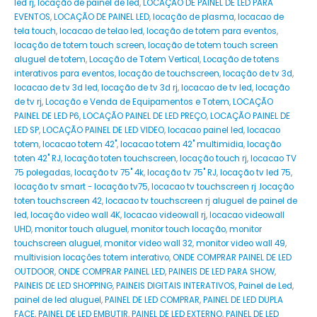
led rj
,
locação de painel de led
,
LOCAÇÃO DE PAINEL DE LED PARA
EVENTOS
,
LOCAÇÃO DE PAINEL LED
,
locação de plasma
,
locacao de
tela touch
,
locacao de telao led
,
locação de totem para eventos
,
locação de totem touch screen
,
locação de totem touch screen
aluguel de totem
,
Locação de Totem Vertical
,
Locação de totens
interativos para eventos
,
locação de touchscreen
,
locação de tv 3d
,
locacao de tv 3d led
,
locação de tv 3d rj
,
locacao de tv led
,
locação
de tv rj
,
Locação e Venda de Equipamentos e Totem
,
LOCAÇÃO
PAINEL DE LED P6
,
LOCAÇÃO PAINEL DE LED PREÇO
,
LOCAÇÃO PAINEL DE
LED SP
,
LOCAÇÃO PAINEL DE LED VIDEO
,
locacao painel led
,
locacao
totem
,
locacao totem 42"
,
locacao totem 42" multimidia
,
locação
toten 42" RJ
,
locação toten touchscreen
,
locação touch rj
,
locacao TV
75 polegadas
,
locação tv 75" 4k
,
locação tv 75" RJ
,
locação tv led 75
,
locação tv smart - locação tv75
,
locacao tv touchscreen rj .locação
toten touchscreen 42
,
locacao tv touchscreen rj aluguel de painel de
led
,
locação video wall 4K
,
locacao videowall rj
,
locacao videowall
UHD
,
monitor touch aluguel
,
monitor touch locação
,
monitor
touchscreen aluguel
,
monitor video wall 32
,
monitor video wall 49
,
multivision locações totem interativo
,
ONDE COMPRAR PAINEL DE LED
OUTDOOR
,
ONDE COMPRAR PAINEL LED
,
PAINEIS DE LED PARA SHOW
,
PAINEIS DE LED SHOPPING
,
PAINEIS DIGITAIS INTERATIVOS
,
Painel de Led
,
painel de led aluguel
,
PAINEL DE LED COMPRAR
,
PAINEL DE LED DUPLA
FACE
,
PAINEL DE LED EMBUTIR
,
PAINEL DE LED EXTERNO
,
PAINEL DE LED