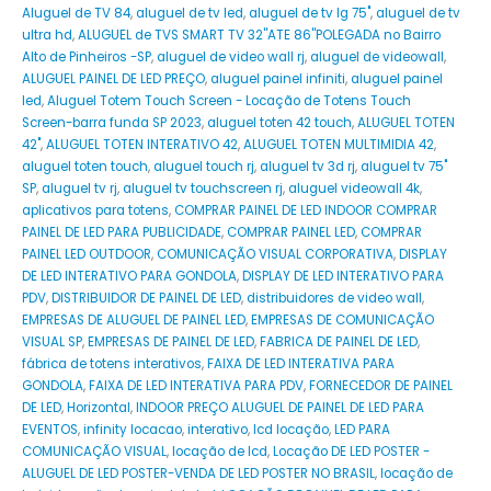
Aluguel de TV 84
,
aluguel de tv led
,
aluguel de tv lg 75"
,
aluguel de tv
ultra hd
,
ALUGUEL de TVS SMART TV 32''ATE 86''POLEGADA no Bairro‎
Alto de Pinheiros‎ -SP
,
aluguel de video wall rj
,
aluguel de videowall
,
ALUGUEL PAINEL DE LED PREÇO
,
aluguel painel infiniti
,
aluguel painel
led
,
Aluguel Totem Touch Screen - Locação de Totens Touch
Screen-barra funda SP 2023
,
aluguel toten 42 touch
,
ALUGUEL TOTEN
42"
,
ALUGUEL TOTEN INTERATIVO 42
,
ALUGUEL TOTEN MULTIMIDIA 42
,
aluguel toten touch
,
aluguel touch rj
,
aluguel tv 3d rj
,
aluguel tv 75"
SP
,
aluguel tv rj
,
aluguel tv touchscreen rj
,
aluguel videowall 4k
,
aplicativos para totens
,
COMPRAR PAINEL DE LED INDOOR COMPRAR
PAINEL DE LED PARA PUBLICIDADE
,
COMPRAR PAINEL LED
,
COMPRAR
PAINEL LED OUTDOOR
,
COMUNICAÇÃO VISUAL CORPORATIVA
,
DISPLAY
DE LED INTERATIVO PARA GONDOLA
,
DISPLAY DE LED INTERATIVO PARA
PDV
,
DISTRIBUIDOR DE PAINEL DE LED
,
distribuidores de video wall
,
EMPRESAS DE ALUGUEL DE PAINEL LED
,
EMPRESAS DE COMUNICAÇÃO
VISUAL SP
,
EMPRESAS DE PAINEL DE LED
,
FABRICA DE PAINEL DE LED
,
fábrica de totens interativos
,
FAIXA DE LED INTERATIVA PARA
GONDOLA
,
FAIXA DE LED INTERATIVA PARA PDV
,
FORNECEDOR DE PAINEL
DE LED
,
Horizontal
,
INDOOR PREÇO ALUGUEL DE PAINEL DE LED PARA
EVENTOS
,
infinity locacao
,
interativo
,
lcd locação
,
LED PARA
COMUNICAÇÃO VISUAL
,
locação de lcd
,
Locação DE LED POSTER -
ALUGUEL DE LED POSTER-VENDA DE LED POSTER NO BRASIL
,
locação de