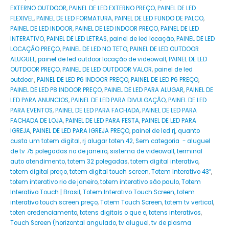
EXTERNO OUTDOOR
,
PAINEL DE LED EXTERNO PREÇO
,
PAINEL DE LED
FLEXIVEL
,
PAINEL DE LED FORMATURA
,
PAINEL DE LED FUNDO DE PALCO
,
PAINEL DE LED INDOOR
,
PAINEL DE LED INDOOR PREÇO
,
PAINEL DE LED
INTERATIVO
,
PAINEL DE LED LETRAS
,
painel de led locação
,
PAINEL DE LED
LOCAÇÃO PREÇO
,
PAINEL DE LED NO TETO
,
PAINEL DE LED OUTDOOR
ALUGUEL
,
painel de led outdoor locação de videowall
,
PAINEL DE LED
OUTDOOR PREÇO
,
PAINEL DE LED OUTDOOR VALOR
,
painel de led
outdoor.
,
PAINEL DE LED P6 INDOOR PREÇO
,
PAINEL DE LED P6 PREÇO
,
PAINEL DE LED P8 INDOOR PREÇO
,
PAINEL DE LED PARA ALUGAR
,
PAINEL DE
LED PARA ANUNCIOS
,
PAINEL DE LED PARA DIVULGAÇÃO
,
PAINEL DE LED
PARA EVENTOS
,
PAINEL DE LED PARA FACHADA
,
PAINEL DE LED PARA
FACHADA DE LOJA
,
PAINEL DE LED PARA FESTA
,
PAINEL DE LED PARA
IGREJA
,
PAINEL DE LED PARA IGREJA PREÇO
,
painel de led rj
,
quanto
custa um totem digital
,
rj alugar toten 42
,
Sem categoria - aluguel
de tv 75 polegadas rio de janeiro
,
sistema de videowall
,
terminal
auto atendimento
,
totem 32 polegadas
,
totem digital interativo
,
totem digital preço
,
totem digital touch screen
,
Totem Interativo 43”
,
totem interativo rio de janeiro
,
totem interativo são paulo
,
Totem
Interativo Touch | Brasil
,
Totem Interativo Touch Screen
,
totem
interativo touch screen preço
,
Totem Touch Screen
,
totem tv vertical
,
toten credenciamento
,
totens digitais o que e
,
totens interativos
,
Touch Screen (horizontal angulado
,
tv aluguel
,
tv de plasma