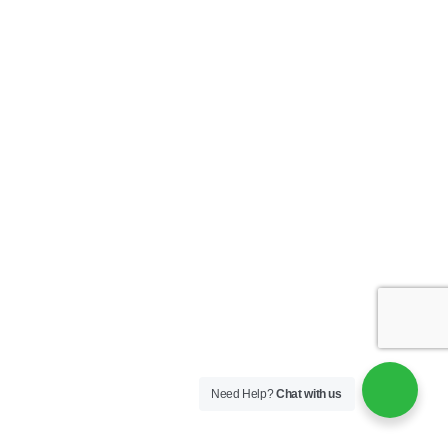
4k
,
– locação tv 75
smart
,
– locação tv smart
75″ rj
,
– ALUGUEL TOTEN
MULTIMIDIA
,
– aluguel tv
84 polegadas
,
– Aluguel
TV 84″
,
– Aluguel TV 84″
RJ
,
– locacao totem
multimidia
,
– locação
toten RJ 42
,
– locacao tv
84 polegada
,
– TOTEM 42
INTERATIVO LOCAÇÃO
,
–
TOTEM EVENTOS
,
– TOTEM
INTERATIVO 42
LOCAÇÃO
,
– TV 84
locação
,
– TV 84 pol
aluguel
,
– TV ultra hd
aluguel
,
45 graus ou
personalizado
,
aluguel
75″ tv
,
aluguel de
lcd
,
aluguel de led
Need Help?
Chat with us
75″
,
aluguel de led
rj
,
aluguel de painel de
led
,
ALUGUEL DE PAINEL DE