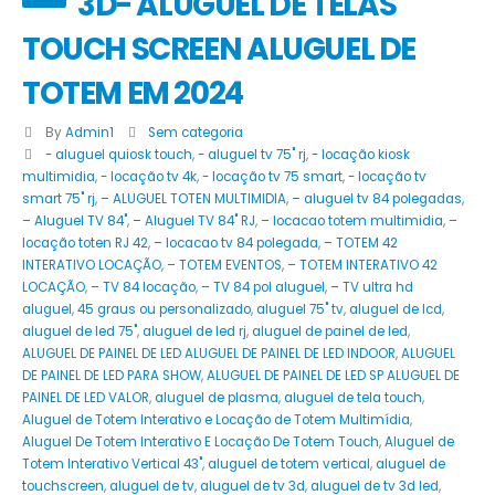
3D- ALUGUEL DE TELAS
TOUCH SCREEN ALUGUEL DE
TOTEM EM 2024
By
Admin1
Sem categoria
- aluguel quiosk touch
,
- aluguel tv 75" rj
,
- locação kiosk
multimidia
,
- locação tv 4k
,
- locação tv 75 smart
,
- locação tv
smart 75" rj
,
– ALUGUEL TOTEN MULTIMIDIA
,
– aluguel tv 84 polegadas
,
– Aluguel TV 84"
,
– Aluguel TV 84" RJ
,
– locacao totem multimidia
,
–
locação toten RJ 42
,
– locacao tv 84 polegada
,
– TOTEM 42
INTERATIVO LOCAÇÃO
,
– TOTEM EVENTOS
,
– TOTEM INTERATIVO 42
LOCAÇÃO
,
– TV 84 locação
,
– TV 84 pol aluguel
,
– TV ultra hd
aluguel
,
45 graus ou personalizado
,
aluguel 75" tv
,
aluguel de lcd
,
aluguel de led 75"
,
aluguel de led rj
,
aluguel de painel de led
,
ALUGUEL DE PAINEL DE LED ALUGUEL DE PAINEL DE LED INDOOR
,
ALUGUEL
DE PAINEL DE LED PARA SHOW
,
ALUGUEL DE PAINEL DE LED SP ALUGUEL DE
PAINEL DE LED VALOR
,
aluguel de plasma
,
aluguel de tela touch
,
Aluguel de Totem Interativo e Locação de Totem Multimídia
,
Aluguel De Totem Interativo E Locação De Totem Touch
,
Aluguel de
Totem Interativo Vertical 43"
,
aluguel de totem vertical
,
aluguel de
touchscreen
,
aluguel de tv
,
aluguel de tv 3d
,
aluguel de tv 3d led
,