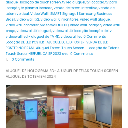
aluguel. locação de touchscreen
,
tv led aluguel
,
tv locacao
,
tv para
locação
,
tv plasma locacao
,
venda de totem interativo
,
venda de
totem vertical
,
Video Wall | SMART Signage | Samsung Business
Brasil
,
video wall 1x2
,
video wall 6 monitores
,
video wall aluguel
,
video wall controller
,
video wall full HD
,
video wall locação
,
video wall
preço
,
videowall 4K aluguel
,
videowall 4K locação locação de tv
,
videowall led - aluguel de TV 4K
,
videowall led 0 Comments
Locação DE LED POSTER -ALUGUEL DE LED POSTER-VENDA DE LED
POSTER NO BRASIL Aluguel Totem Touch Screen - Locação de Totens
Touch Screen-REPUBLICA SP 2023 ava 0 Comments
0 Comments
ALUGUEL DE HOLOGRMA 3D- ALUGUEL DE TELAS TOUCH SCREEN
ALUGUEL DE TOTEM EM 2024