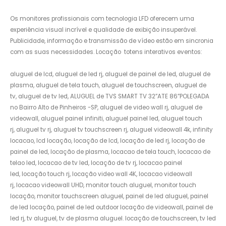
Os monitores profissionais com tecnologia LFD oferecem uma
experiência visual incrível e qualidade de exibição insuperável.
Publicidade, informação e transmissão de vídeo estão em sincronia
com as suas necessidades. Locação totens interativos eventos:
aluguel de lcd, aluguel de led rj, aluguel de painel de led, aluguel de
plasma, aluguel de tela touch, aluguel de touchscreen, aluguel de
tv, aluguel de tv led, ALUGUEL de TVS SMART TV 32”ATE 86”POLEGADA
no Bairro‎ Alto de Pinheiros‎ -SP, aluguel de video wall rj, aluguel de
videowall, aluguel painel infiniti, aluguel painel led, aluguel touch
rj, aluguel tv rj, aluguel tv touchscreen rj, aluguel videowall 4k, infinity
locacao, lcd locação, locação de lcd, locação de led rj, locação de
painel de led, locação de plasma, locacao de tela touch, locacao de
telao led, locacao de tv led, locação de tv rj, locacao painel
led, locação touch rj, locação video wall 4K, locacao videowall
rj, locacao videowall UHD, monitor touch aluguel, monitor touch
locação, monitor touchscreen aluguel, painel de led aluguel, painel
de led locação, painel de led outdoor locação de videowall, painel de
led rj, tv aluguel, tv de plasma aluguel. locação de touchscreen, tv led