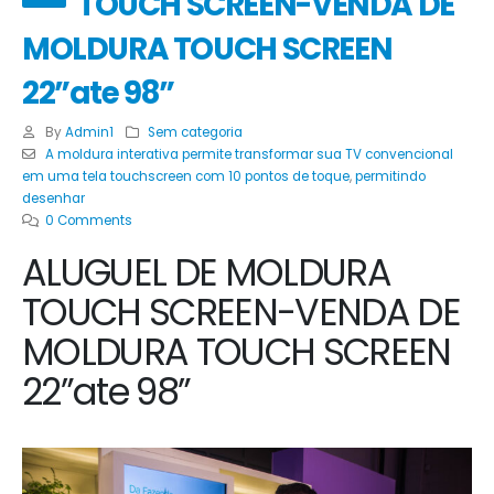
TOUCH SCREEN-VENDA DE
MOLDURA TOUCH SCREEN
22”ate 98”
By
Admin1
Sem categoria
A moldura interativa permite transformar sua TV convencional
em uma tela touchscreen com 10 pontos de toque
,
permitindo
desenhar
0 Comments
ALUGUEL DE MOLDURA
TOUCH SCREEN-VENDA DE
MOLDURA TOUCH SCREEN
22”ate 98”