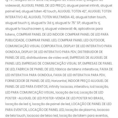
videowall, ALUGUEL PAINEL DE LED PREÇO, aluguel painel infiniti, aluguel
painel led, aluguel toten 42 touch, ALUGUEL TOTEN 42″, ALUGUEL TOTEN
INTERATIVO 42, ALUGUEL TOTEN MULTIMIDIA 42, aluguel toten touch,
aluguel touch rj, aluguel tv 3d rj, aluguel tv 75″ SP, aluguel tv rj,
aluguel tv touchscreen rj, aluguel videowall 4k, aplicativos para
totens, COMPRAR PAINEL DE LED INDOOR COMPRAR PAINEL DE LED PARA
PUBLICIDADE, COMPRAR PAINEL LED, COMPRAR PAINEL LED OUTDOOR,
COMUNICAÇÃO VISUAL CORPORATIVA, DISPLAY DE LED INTERATIVO PARA
GONDOLA, DISPLAY DE LED INTERATIVO PARA PDV, DISTRIBUIDOR DE
PAINEL DE LED, distribuidores de video wall, EMPRESAS DE ALUGUEL DE
PAINEL LED, EMPRESAS DE COMUNICAÇÃO VISUAL SP, EMPRESAS DE PAINEL
DE LED, FABRICA DE PAINEL DE LED, fábrica de totens interativos, FAIXA DE
LED INTERATIVA PARA GONDOLA, FAIXA DE LED INTERATIVA PARA PDV,
FORNECEDOR DE PAINEL DE LED, Horizontal, INDOOR PREÇO ALUGUEL DE
PAINEL DE LED PARA EVENTOS, infinity locacao, interativo, lcd locação,
LED PARA COMUNICAÇÃO VISUAL, locação de lcd, Locação DE LED
POSTER -ALUGUEL DE LED POSTER-VENDA DE LED POSTER NO BRASIL,
locação de led rj, locação de painel de led, LOCAÇÃO DE PAINEL DE LED
PARA EVENTOS, LOCAÇÃO DE PAINEL LED, locação de plasma, locacao
de tela touch, locacao de telao led, locação de totem para eventos,