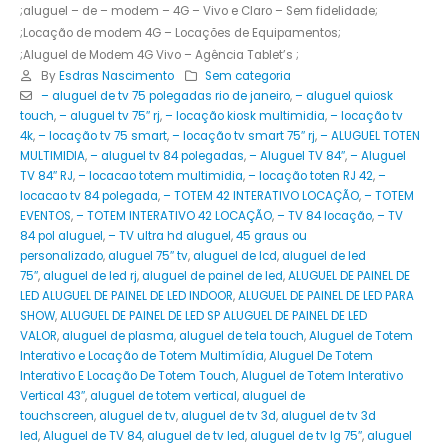
;aluguel – de – modem – 4G – Vivo e Claro – Sem fidelidade;
;Locação de modem 4G – Locações de Equipamentos;
;Aluguel de Modem 4G Vivo – Agência Tablet’s ;
By
Esdras Nascimento
Sem categoria
– aluguel de tv 75 polegadas rio de janeiro
,
– aluguel quiosk
touch
,
– aluguel tv 75″ rj
,
– locação kiosk multimidia
,
– locação tv
4k
,
– locação tv 75 smart
,
– locação tv smart 75″ rj
,
– ALUGUEL TOTEN
MULTIMIDIA
,
– aluguel tv 84 polegadas
,
– Aluguel TV 84″
,
– Aluguel
TV 84″ RJ
,
– locacao totem multimidia
,
– locação toten RJ 42
,
–
locacao tv 84 polegada
,
– TOTEM 42 INTERATIVO LOCAÇÃO
,
– TOTEM
EVENTOS
,
– TOTEM INTERATIVO 42 LOCAÇÃO
,
– TV 84 locação
,
– TV
84 pol aluguel
,
– TV ultra hd aluguel
,
45 graus ou
personalizado
,
aluguel 75″ tv
,
aluguel de lcd
,
aluguel de led
75″
,
aluguel de led rj
,
aluguel de painel de led
,
ALUGUEL DE PAINEL DE
LED ALUGUEL DE PAINEL DE LED INDOOR
,
ALUGUEL DE PAINEL DE LED PARA
SHOW
,
ALUGUEL DE PAINEL DE LED SP ALUGUEL DE PAINEL DE LED
VALOR
,
aluguel de plasma
,
aluguel de tela touch
,
Aluguel de Totem
Interativo e Locação de Totem Multimídia
,
Aluguel De Totem
Interativo E Locação De Totem Touch
,
Aluguel de Totem Interativo
Vertical 43″
,
aluguel de totem vertical
,
aluguel de
touchscreen
,
aluguel de tv
,
aluguel de tv 3d
,
aluguel de tv 3d
led
,
Aluguel de TV 84
,
aluguel de tv led
,
aluguel de tv lg 75″
,
aluguel