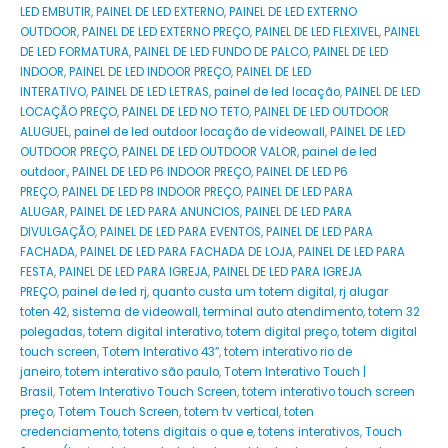
LED EMBUTIR
,
PAINEL DE LED EXTERNO
,
PAINEL DE LED EXTERNO
OUTDOOR
,
PAINEL DE LED EXTERNO PREÇO
,
PAINEL DE LED FLEXIVEL
,
PAINEL
DE LED FORMATURA
,
PAINEL DE LED FUNDO DE PALCO
,
PAINEL DE LED
INDOOR
,
PAINEL DE LED INDOOR PREÇO
,
PAINEL DE LED
INTERATIVO
,
PAINEL DE LED LETRAS
,
painel de led locação
,
PAINEL DE LED
LOCAÇÃO PREÇO
,
PAINEL DE LED NO TETO
,
PAINEL DE LED OUTDOOR
ALUGUEL
,
painel de led outdoor locação de videowall
,
PAINEL DE LED
OUTDOOR PREÇO
,
PAINEL DE LED OUTDOOR VALOR
,
painel de led
outdoor.
,
PAINEL DE LED P6 INDOOR PREÇO
,
PAINEL DE LED P6
PREÇO
,
PAINEL DE LED P8 INDOOR PREÇO
,
PAINEL DE LED PARA
ALUGAR
,
PAINEL DE LED PARA ANUNCIOS
,
PAINEL DE LED PARA
DIVULGAÇÃO
,
PAINEL DE LED PARA EVENTOS
,
PAINEL DE LED PARA
FACHADA
,
PAINEL DE LED PARA FACHADA DE LOJA
,
PAINEL DE LED PARA
FESTA
,
PAINEL DE LED PARA IGREJA
,
PAINEL DE LED PARA IGREJA
PREÇO
,
painel de led rj
,
quanto custa um totem digital
,
rj alugar
toten 42
,
sistema de videowall
,
terminal auto atendimento
,
totem 32
polegadas
,
totem digital interativo
,
totem digital preço
,
totem digital
touch screen
,
Totem Interativo 43”
,
totem interativo rio de
janeiro
,
totem interativo são paulo
,
Totem Interativo Touch |
Brasil
,
Totem Interativo Touch Screen
,
totem interativo touch screen
preço
,
Totem Touch Screen
,
totem tv vertical
,
toten
credenciamento
,
totens digitais o que e
,
totens interativos
,
Touch