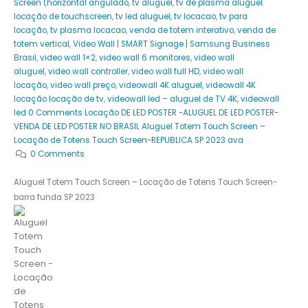
Screen (horizontal angulado
,
tv aluguel
,
tv de plasma aluguel.
locação de touchscreen
,
tv led aluguel
,
tv locacao
,
tv para
locação
,
tv plasma locacao
,
venda de totem interativo
,
venda de
totem vertical
,
Video Wall | SMART Signage | Samsung Business
Brasil
,
video wall 1×2
,
video wall 6 monitores
,
video wall
aluguel
,
video wall controller
,
video wall full HD
,
video wall
locação
,
video wall preço
,
videowall 4K aluguel
,
videowall 4K
locação locação de tv
,
videowall led – aluguel de TV 4K
,
videowall
led 0 Comments Locação DE LED POSTER -ALUGUEL DE LED POSTER-
VENDA DE LED POSTER NO BRASIL Aluguel Totem Touch Screen –
Locação de Totens Touch Screen-REPUBLICA SP 2023 ava
0 Comments
Aluguel Totem Touch Screen – Locação de Totens Touch Screen-
barra funda SP 2023