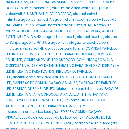
de tv ultra hd
,
ALUGUEL de TVS SMART TV 32”ATE 86”POLEGADA no
Bairro‎ Alto de Pinheiros‎ -SP
,
aluguel de video wall rj
,
aluguel de
videowall
,
ALUGUEL PAINEL DE LED PREÇO
,
aluguel painel
infiniti
,
aluguel painel led
,
Aluguel Totem Touch Screen – Locação
de Totens Touch Screen-barra funda SP 2023
,
aluguel toten 42
touch
,
ALUGUEL TOTEN 42″
,
ALUGUEL TOTEN INTERATIVO 42
,
ALUGUEL
TOTEN MULTIMIDIA 42
,
aluguel toten touch
,
aluguel touch rj
,
aluguel
tv 3d rj
,
aluguel tv 75″ SP
,
aluguel tv rj
,
aluguel tv touchscreen
rj
,
aluguel videowall 4k
,
aplicativos para totens
,
COMPRAR PAINEL DE
LED INDOOR COMPRAR PAINEL DE LED PARA PUBLICIDADE
,
COMPRAR
PAINEL LED
,
COMPRAR PAINEL LED OUTDOOR
,
COMUNICAÇÃO VISUAL
CORPORATIVA
,
DISPLAY DE LED INTERATIVO PARA GONDOLA
,
DISPLAY DE
LED INTERATIVO PARA PDV
,
DISTRIBUIDOR DE PAINEL DE
LED
,
distribuidores de video wall
,
EMPRESAS DE ALUGUEL DE PAINEL
LED
,
EMPRESAS DE COMUNICAÇÃO VISUAL SP
,
EMPRESAS DE PAINEL DE
LED
,
FABRICA DE PAINEL DE LED
,
fábrica de totens interativos
,
FAIXA DE
LED INTERATIVA PARA GONDOLA
,
FAIXA DE LED INTERATIVA PARA
PDV
,
FORNECEDOR DE PAINEL DE LED
,
Horizontal
,
INDOOR PREÇO
ALUGUEL DE PAINEL DE LED PARA EVENTOS
,
infinity
locacao
,
interativo
,
lcd locação
,
LED PARA COMUNICAÇÃO
VISUAL
,
locação de lcd
,
Locação DE LED POSTER -ALUGUEL DE LED
POSTER-VENDA DE LED POSTER NO BRASIL
,
locação de led rj
,
locação