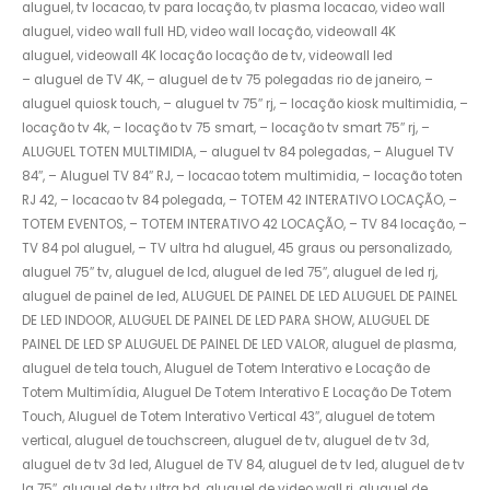
aluguel, tv locacao, tv para locação, tv plasma locacao, video wall
aluguel, video wall full HD, video wall locação, videowall 4K
aluguel, videowall 4K locação locação de tv, videowall led
– aluguel de TV 4K, – aluguel de tv 75 polegadas rio de janeiro, –
aluguel quiosk touch, – aluguel tv 75″ rj, – locação kiosk multimidia, –
locação tv 4k, – locação tv 75 smart, – locação tv smart 75″ rj, –
ALUGUEL TOTEN MULTIMIDIA, – aluguel tv 84 polegadas, – Aluguel TV
84″, – Aluguel TV 84″ RJ, – locacao totem multimidia, – locação toten
RJ 42, – locacao tv 84 polegada, – TOTEM 42 INTERATIVO LOCAÇÃO, –
TOTEM EVENTOS, – TOTEM INTERATIVO 42 LOCAÇÃO, – TV 84 locação, –
TV 84 pol aluguel, – TV ultra hd aluguel, 45 graus ou personalizado,
aluguel 75″ tv, aluguel de lcd, aluguel de led 75″, aluguel de led rj,
aluguel de painel de led, ALUGUEL DE PAINEL DE LED ALUGUEL DE PAINEL
DE LED INDOOR, ALUGUEL DE PAINEL DE LED PARA SHOW, ALUGUEL DE
PAINEL DE LED SP ALUGUEL DE PAINEL DE LED VALOR, aluguel de plasma,
aluguel de tela touch, Aluguel de Totem Interativo e Locação de
Totem Multimídia, Aluguel De Totem Interativo E Locação De Totem
Touch, Aluguel de Totem Interativo Vertical 43″, aluguel de totem
vertical, aluguel de touchscreen, aluguel de tv, aluguel de tv 3d,
aluguel de tv 3d led, Aluguel de TV 84, aluguel de tv led, aluguel de tv
lg 75″, aluguel de tv ultra hd, aluguel de video wall rj, aluguel de