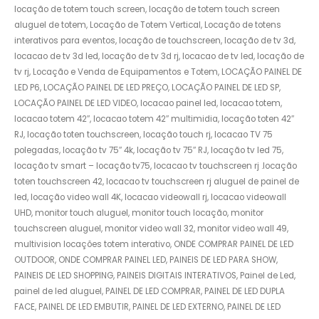
locação de totem touch screen, locação de totem touch screen
aluguel de totem, Locação de Totem Vertical, Locação de totens
interativos para eventos, locação de touchscreen, locação de tv 3d,
locacao de tv 3d led, locação de tv 3d rj, locacao de tv led, locação de
tv rj, Locação e Venda de Equipamentos e Totem, LOCAÇÃO PAINEL DE
LED P6, LOCAÇÃO PAINEL DE LED PREÇO, LOCAÇÃO PAINEL DE LED SP,
LOCAÇÃO PAINEL DE LED VIDEO, locacao painel led, locacao totem,
locacao totem 42″, locacao totem 42″ multimidia, locação toten 42″
RJ, locação toten touchscreen, locação touch rj, locacao TV 75
polegadas, locação tv 75″ 4k, locação tv 75″ RJ, locação tv led 75,
locação tv smart – locação tv75, locacao tv touchscreen rj .locação
toten touchscreen 42, locacao tv touchscreen rj aluguel de painel de
led, locação video wall 4K, locacao videowall rj, locacao videowall
UHD, monitor touch aluguel, monitor touch locação, monitor
touchscreen aluguel, monitor video wall 32, monitor video wall 49,
multivision locações totem interativo, ONDE COMPRAR PAINEL DE LED
OUTDOOR, ONDE COMPRAR PAINEL LED, PAINEIS DE LED PARA SHOW,
PAINEIS DE LED SHOPPING, PAINEIS DIGITAIS INTERATIVOS, Painel de Led,
painel de led aluguel, PAINEL DE LED COMPRAR, PAINEL DE LED DUPLA
FACE, PAINEL DE LED EMBUTIR, PAINEL DE LED EXTERNO, PAINEL DE LED