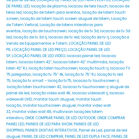
de painel de led
,
LOCAÇÃO DE PAINEL DE LED PARA EVENTOS
,
LOCAÇÃO
DE PAINEL LED
,
locação de plasma
,
locacao de tela touch
,
locacao de
telao led
,
locação de totem para eventos
,
locação de totem touch
screen
,
locação de totem touch screen aluguel de totem
,
Locação
de Totem Vertical
,
Locação de totens interativos para
eventos
,
locação de touchscreen
,
locação de tv 3d
,
locacao de tv 3d
led
,
locação de tv 3d rj
,
locacao de tv led
,
locação de tv rj
,
Locação e
Venda de Equipamentos e Totem
,
LOCAÇÃO PAINEL DE LED
P6
,
LOCAÇÃO PAINEL DE LED PREÇO
,
LOCAÇÃO PAINEL DE LED
SP
,
LOCAÇÃO PAINEL DE LED VIDEO
,
locacao painel led
,
locacao
totem
,
locacao totem 42″
,
locacao totem 42″ multimidia
,
locação
toten 42″ RJ
,
locação toten touchscreen
,
locação touch rj
,
locacao TV
75 polegadas
,
locação tv 75″ 4k
,
locação tv 75″ RJ
,
locação tv led
75
,
locação tv smart – locação tv75
,
locacao tv touchscreen rj
.locação toten touchscreen 42
,
locacao tv touchscreen rj aluguel de
painel de led
,
locação video wall 4K
,
locacao videowall rj
,
locacao
videowall UHD
,
monitor touch aluguel
,
monitor touch
locação
,
monitor touchscreen aluguel
,
monitor video wall
32
,
monitor video wall 49
,
multivision locações totem
interativo
,
ONDE COMPRAR PAINEL DE LED OUTDOOR
,
ONDE COMPRAR
PAINEL LED
,
PAINEIS DE LED PARA SHOW
,
PAINEIS DE LED
SHOPPING
,
PAINEIS DIGITAIS INTERATIVOS
,
Painel de Led
,
painel de led
aluguel
,
PAINEL DE LED COMPRAR
,
PAINEL DE LED DUPLA FACE
,
PAINEL DE