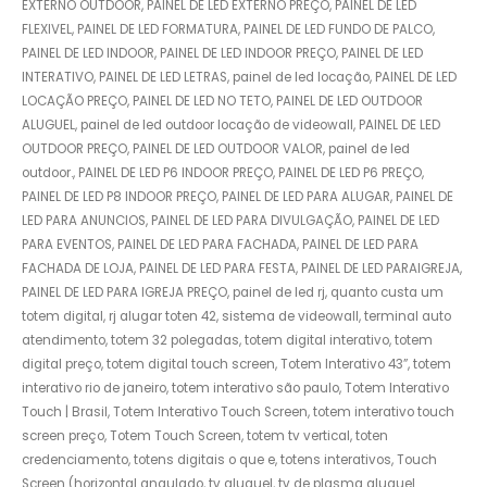
EXTERNO OUTDOOR, PAINEL DE LED EXTERNO PREÇO, PAINEL DE LED
FLEXIVEL, PAINEL DE LED FORMATURA, PAINEL DE LED FUNDO DE PALCO,
PAINEL DE LED INDOOR, PAINEL DE LED INDOOR PREÇO, PAINEL DE LED
INTERATIVO, PAINEL DE LED LETRAS, painel de led locação, PAINEL DE LED
LOCAÇÃO PREÇO, PAINEL DE LED NO TETO, PAINEL DE LED OUTDOOR
ALUGUEL, painel de led outdoor locação de videowall, PAINEL DE LED
OUTDOOR PREÇO, PAINEL DE LED OUTDOOR VALOR, painel de led
outdoor., PAINEL DE LED P6 INDOOR PREÇO, PAINEL DE LED P6 PREÇO,
PAINEL DE LED P8 INDOOR PREÇO, PAINEL DE LED PARA ALUGAR, PAINEL DE
LED PARA ANUNCIOS, PAINEL DE LED PARA DIVULGAÇÃO, PAINEL DE LED
PARA EVENTOS, PAINEL DE LED PARA FACHADA, PAINEL DE LED PARA
FACHADA DE LOJA, PAINEL DE LED PARA FESTA, PAINEL DE LED PARAIGREJA,
PAINEL DE LED PARA IGREJA PREÇO, painel de led rj, quanto custa um
totem digital, rj alugar toten 42, sistema de videowall, terminal auto
atendimento, totem 32 polegadas, totem digital interativo, totem
digital preço, totem digital touch screen, Totem Interativo 43”, totem
interativo rio de janeiro, totem interativo são paulo, Totem Interativo
Touch | Brasil, Totem Interativo Touch Screen, totem interativo touch
screen preço, Totem Touch Screen, totem tv vertical, toten
credenciamento, totens digitais o que e, totens interativos, Touch
Screen (horizontal angulado, tv aluguel, tv de plasma aluguel.