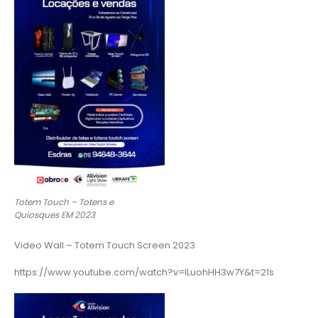
Totem Touch – Totens e
Quiosques EM 2023
Video Wall – Totem Touch Screen 2023
https://www.youtube.com/watch?v=lLuohHH3w7Y&t=21s