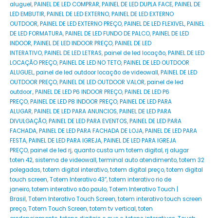
aluguel
,
PAINEL DE LED COMPRAR
,
PAINEL DE LED DUPLA FACE
,
PAINEL DE
LED EMBUTIR
,
PAINEL DE LED EXTERNO
,
PAINEL DE LED EXTERNO
OUTDOOR
,
PAINEL DE LED EXTERNO PREÇO
,
PAINEL DE LED FLEXIVEL
,
PAINEL
DE LED FORMATURA
,
PAINEL DE LED FUNDO DE PALCO
,
PAINEL DE LED
INDOOR
,
PAINEL DE LED INDOOR PREÇO
,
PAINEL DE LED
INTERATIVO
,
PAINEL DE LED LETRAS
,
painel de led locação
,
PAINEL DE LED
LOCAÇÃO PREÇO
,
PAINEL DE LED NO TETO
,
PAINEL DE LED OUTDOOR
ALUGUEL
,
painel de led outdoor locação de videowall
,
PAINEL DE LED
OUTDOOR PREÇO
,
PAINEL DE LED OUTDOOR VALOR
,
painel de led
outdoor.
,
PAINEL DE LED P6 INDOOR PREÇO
,
PAINEL DE LED P6
PREÇO
,
PAINEL DE LED P8 INDOOR PREÇO
,
PAINEL DE LED PARA
ALUGAR
,
PAINEL DE LED PARA ANUNCIOS
,
PAINEL DE LED PARA
DIVULGAÇÃO
,
PAINEL DE LED PARA EVENTOS
,
PAINEL DE LED PARA
FACHADA
,
PAINEL DE LED PARA FACHADA DE LOJA
,
PAINEL DE LED PARA
FESTA
,
PAINEL DE LED PARA IGREJA
,
PAINEL DE LED PARA IGREJA
PREÇO
,
painel de led rj
,
quanto custa um totem digital
,
rj alugar
toten 42
,
sistema de videowall
,
terminal auto atendimento
,
totem 32
polegadas
,
totem digital interativo
,
totem digital preço
,
totem digital
touch screen
,
Totem Interativo 43”
,
totem interativo rio de
janeiro
,
totem interativo são paulo
,
Totem Interativo Touch |
Brasil
,
Totem Interativo Touch Screen
,
totem interativo touch screen
preço
,
Totem Touch Screen
,
totem tv vertical
,
toten