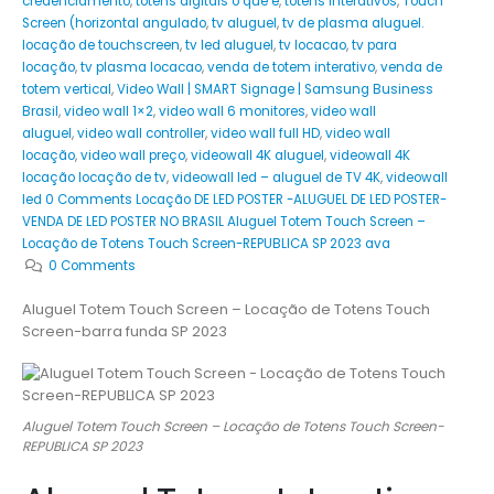
credenciamento
,
totens digitais o que e
,
totens interativos
,
Touch
Screen (horizontal angulado
,
tv aluguel
,
tv de plasma aluguel.
locação de touchscreen
,
tv led aluguel
,
tv locacao
,
tv para
locação
,
tv plasma locacao
,
venda de totem interativo
,
venda de
totem vertical
,
Video Wall | SMART Signage | Samsung Business
Brasil
,
video wall 1×2
,
video wall 6 monitores
,
video wall
aluguel
,
video wall controller
,
video wall full HD
,
video wall
locação
,
video wall preço
,
videowall 4K aluguel
,
videowall 4K
locação locação de tv
,
videowall led – aluguel de TV 4K
,
videowall
led 0 Comments Locação DE LED POSTER -ALUGUEL DE LED POSTER-
VENDA DE LED POSTER NO BRASIL Aluguel Totem Touch Screen –
Locação de Totens Touch Screen-REPUBLICA SP 2023 ava
0 Comments
Aluguel Totem Touch Screen – Locação de Totens Touch
Screen-barra funda SP 2023
Aluguel Totem Touch Screen – Locação de Totens Touch Screen-
REPUBLICA SP 2023