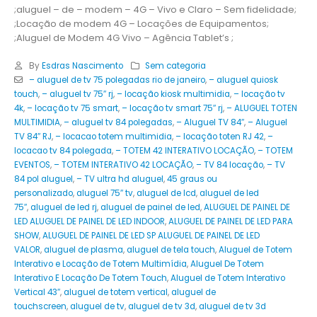
;aluguel – de – modem – 4G – Vivo e Claro – Sem fidelidade;
;Locação de modem 4G – Locações de Equipamentos;
;Aluguel de Modem 4G Vivo – Agência Tablet’s ;
By
Esdras Nascimento
Sem categoria
– aluguel de tv 75 polegadas rio de janeiro
,
– aluguel quiosk
touch
,
– aluguel tv 75″ rj
,
– locação kiosk multimidia
,
– locação tv
4k
,
– locação tv 75 smart
,
– locação tv smart 75″ rj
,
– ALUGUEL TOTEN
MULTIMIDIA
,
– aluguel tv 84 polegadas
,
– Aluguel TV 84″
,
– Aluguel
TV 84″ RJ
,
– locacao totem multimidia
,
– locação toten RJ 42
,
–
locacao tv 84 polegada
,
– TOTEM 42 INTERATIVO LOCAÇÃO
,
– TOTEM
EVENTOS
,
– TOTEM INTERATIVO 42 LOCAÇÃO
,
– TV 84 locação
,
– TV
84 pol aluguel
,
– TV ultra hd aluguel
,
45 graus ou
personalizado
,
aluguel 75″ tv
,
aluguel de lcd
,
aluguel de led
75″
,
aluguel de led rj
,
aluguel de painel de led
,
ALUGUEL DE PAINEL DE
LED ALUGUEL DE PAINEL DE LED INDOOR
,
ALUGUEL DE PAINEL DE LED PARA
SHOW
,
ALUGUEL DE PAINEL DE LED SP ALUGUEL DE PAINEL DE LED
VALOR
,
aluguel de plasma
,
aluguel de tela touch
,
Aluguel de Totem
Interativo e Locação de Totem Multimídia
,
Aluguel De Totem
Interativo E Locação De Totem Touch
,
Aluguel de Totem Interativo
Vertical 43″
,
aluguel de totem vertical
,
aluguel de
touchscreen
,
aluguel de tv
,
aluguel de tv 3d
,
aluguel de tv 3d