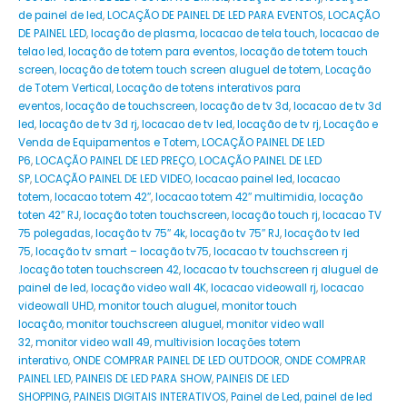
de painel de led
,
LOCAÇÃO DE PAINEL DE LED PARA EVENTOS
,
LOCAÇÃO
DE PAINEL LED
,
locação de plasma
,
locacao de tela touch
,
locacao de
telao led
,
locação de totem para eventos
,
locação de totem touch
screen
,
locação de totem touch screen aluguel de totem
,
Locação
de Totem Vertical
,
Locação de totens interativos para
eventos
,
locação de touchscreen
,
locação de tv 3d
,
locacao de tv 3d
led
,
locação de tv 3d rj
,
locacao de tv led
,
locação de tv rj
,
Locação e
Venda de Equipamentos e Totem
,
LOCAÇÃO PAINEL DE LED
P6
,
LOCAÇÃO PAINEL DE LED PREÇO
,
LOCAÇÃO PAINEL DE LED
SP
,
LOCAÇÃO PAINEL DE LED VIDEO
,
locacao painel led
,
locacao
totem
,
locacao totem 42″
,
locacao totem 42″ multimidia
,
locação
toten 42″ RJ
,
locação toten touchscreen
,
locação touch rj
,
locacao TV
75 polegadas
,
locação tv 75″ 4k
,
locação tv 75″ RJ
,
locação tv led
75
,
locação tv smart – locação tv75
,
locacao tv touchscreen rj
.locação toten touchscreen 42
,
locacao tv touchscreen rj aluguel de
painel de led
,
locação video wall 4K
,
locacao videowall rj
,
locacao
videowall UHD
,
monitor touch aluguel
,
monitor touch
locação
,
monitor touchscreen aluguel
,
monitor video wall
32
,
monitor video wall 49
,
multivision locações totem
interativo
,
ONDE COMPRAR PAINEL DE LED OUTDOOR
,
ONDE COMPRAR
PAINEL LED
,
PAINEIS DE LED PARA SHOW
,
PAINEIS DE LED
SHOPPING
,
PAINEIS DIGITAIS INTERATIVOS
,
Painel de Led
,
painel de led