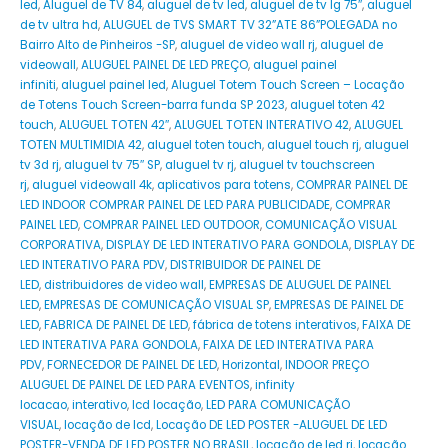
led
,
Aluguel de TV 84
,
aluguel de tv led
,
aluguel de tv lg 75″
,
aluguel
de tv ultra hd
,
ALUGUEL de TVS SMART TV 32”ATE 86”POLEGADA no
Bairro‎ Alto de Pinheiros‎ -SP
,
aluguel de video wall rj
,
aluguel de
videowall
,
ALUGUEL PAINEL DE LED PREÇO
,
aluguel painel
infiniti
,
aluguel painel led
,
Aluguel Totem Touch Screen – Locação
de Totens Touch Screen-barra funda SP 2023
,
aluguel toten 42
touch
,
ALUGUEL TOTEN 42″
,
ALUGUEL TOTEN INTERATIVO 42
,
ALUGUEL
TOTEN MULTIMIDIA 42
,
aluguel toten touch
,
aluguel touch rj
,
aluguel
tv 3d rj
,
aluguel tv 75″ SP
,
aluguel tv rj
,
aluguel tv touchscreen
rj
,
aluguel videowall 4k
,
aplicativos para totens
,
COMPRAR PAINEL DE
LED INDOOR COMPRAR PAINEL DE LED PARA PUBLICIDADE
,
COMPRAR
PAINEL LED
,
COMPRAR PAINEL LED OUTDOOR
,
COMUNICAÇÃO VISUAL
CORPORATIVA
,
DISPLAY DE LED INTERATIVO PARA GONDOLA
,
DISPLAY DE
LED INTERATIVO PARA PDV
,
DISTRIBUIDOR DE PAINEL DE
LED
,
distribuidores de video wall
,
EMPRESAS DE ALUGUEL DE PAINEL
LED
,
EMPRESAS DE COMUNICAÇÃO VISUAL SP
,
EMPRESAS DE PAINEL DE
LED
,
FABRICA DE PAINEL DE LED
,
fábrica de totens interativos
,
FAIXA DE
LED INTERATIVA PARA GONDOLA
,
FAIXA DE LED INTERATIVA PARA
PDV
,
FORNECEDOR DE PAINEL DE LED
,
Horizontal
,
INDOOR PREÇO
ALUGUEL DE PAINEL DE LED PARA EVENTOS
,
infinity
locacao
,
interativo
,
lcd locação
,
LED PARA COMUNICAÇÃO
VISUAL
,
locação de lcd
,
Locação DE LED POSTER -ALUGUEL DE LED
POSTER-VENDA DE LED POSTER NO BRASIL
,
locação de led rj
,
locação