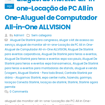
one-Locação de PC All in
ago
One-Aluguel de Computador
All-in-One ALLVISION
By
Admin1
Sem categoria
.Aluguel De Starlink para congresso
,
alugar o kit de acesso ao
serviço
,
aluguel de monitor all-in-one-Locação de PC All in One-
Aluguel de Computador All-in-One ALLVISION
,
Aluguel De Starlink
para eventos corporativos
,
Aluguel De Starlink para feiras e eventos
,
Aluguel De Starlink para feiras e eventos expo sao paulo
,
Aluguel De
Starlink para feiras e eventos expo transamerica.
,
Aluguel De Starlink
para feiras e eventos para montadoras de stands
,
aluguel e venda
(viagem
,
Aluguel Starlink - Para todo Brasil
,
Contrate Starlink por
diária - Alugamos Starlink
,
expo center norte.
,
fazenda
,
garimpo
,
locaçao Conecta Starlink
,
locaçao de starlink
,
Starlink
,
Starlink agora
permite
0 Comments
aluguel de monitor all-in-one-Locação de PC All in One-