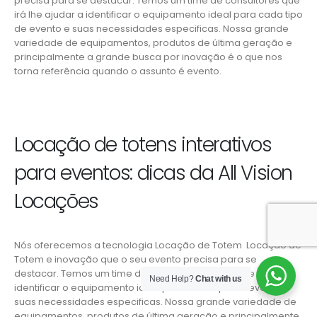
precisa para se destacar. Temos um time de consultores que
irá lhe ajudar a identificar o equipamento ideal para cada tipo
de evento e suas necessidades especificas. Nossa grande
variedade de equipamentos, produtos de última geração e
principalmente a grande busca por inovação é o que nos
torna referência quando o assunto é evento.
Locação de totens interativos
para eventos: dicas da All Vision
Locações
Nós oferecemos a tecnologia Locação de Totem Locação de
Totem e inovação que o seu evento precisa para se
destacar. Temos um time de consultores que irá lhe ajudar a
Need Help?
Chat with us
identificar o equipamento ideal para cada tipo de evento e
suas necessidades especificas. Nossa grande variedade de
equipamentos, produtos de última geração e principalmente