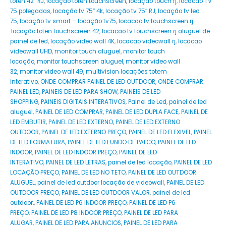
toten 42″ RJ
,
locação toten touchscreen
,
locação touch rj
,
locacao TV
75 polegadas
,
locação tv 75″ 4k
,
locação tv 75″ RJ
,
locação tv led
75
,
locação tv smart – locação tv75
,
locacao tv touchscreen rj
.locação toten touchscreen 42
,
locacao tv touchscreen rj aluguel de
painel de led
,
locação video wall 4K
,
locacao videowall rj
,
locacao
videowall UHD
,
monitor touch aluguel
,
monitor touch
locação
,
monitor touchscreen aluguel
,
monitor video wall
32
,
monitor video wall 49
,
multivision locações totem
interativo
,
ONDE COMPRAR PAINEL DE LED OUTDOOR
,
ONDE COMPRAR
PAINEL LED
,
PAINEIS DE LED PARA SHOW
,
PAINEIS DE LED
SHOPPING
,
PAINEIS DIGITAIS INTERATIVOS
,
Painel de Led
,
painel de led
aluguel
,
PAINEL DE LED COMPRAR
,
PAINEL DE LED DUPLA FACE
,
PAINEL DE
LED EMBUTIR
,
PAINEL DE LED EXTERNO
,
PAINEL DE LED EXTERNO
OUTDOOR
,
PAINEL DE LED EXTERNO PREÇO
,
PAINEL DE LED FLEXIVEL
,
PAINEL
DE LED FORMATURA
,
PAINEL DE LED FUNDO DE PALCO
,
PAINEL DE LED
INDOOR
,
PAINEL DE LED INDOOR PREÇO
,
PAINEL DE LED
INTERATIVO
,
PAINEL DE LED LETRAS
,
painel de led locação
,
PAINEL DE LED
LOCAÇÃO PREÇO
,
PAINEL DE LED NO TETO
,
PAINEL DE LED OUTDOOR
ALUGUEL
,
painel de led outdoor locação de videowall
,
PAINEL DE LED
OUTDOOR PREÇO
,
PAINEL DE LED OUTDOOR VALOR
,
painel de led
outdoor.
,
PAINEL DE LED P6 INDOOR PREÇO
,
PAINEL DE LED P6
PREÇO
,
PAINEL DE LED P8 INDOOR PREÇO
,
PAINEL DE LED PARA
ALUGAR
,
PAINEL DE LED PARA ANUNCIOS
,
PAINEL DE LED PARA