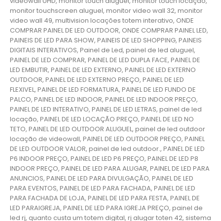
videowall UHD, monitor touch aluguel, monitor touch locação,
monitor touchscreen aluguel, monitor video wall 32, monitor
video wall 49, multivision locações totem interativo, ONDE
COMPRAR PAINEL DE LED OUTDOOR, ONDE COMPRAR PAINEL LED,
PAINEIS DE LED PARA SHOW, PAINEIS DE LED SHOPPING, PAINEIS
DIGITAIS INTERATIVOS, Painel de Led, painel de led aluguel,
PAINEL DE LED COMPRAR, PAINEL DE LED DUPLA FACE, PAINEL DE
LED EMBUTIR, PAINEL DE LED EXTERNO, PAINEL DE LED EXTERNO
OUTDOOR, PAINEL DE LED EXTERNO PREÇO, PAINEL DE LED
FLEXIVEL, PAINEL DE LED FORMATURA, PAINEL DE LED FUNDO DE
PALCO, PAINEL DE LED INDOOR, PAINEL DE LED INDOOR PREÇO,
PAINEL DE LED INTERATIVO, PAINEL DE LED LETRAS, painel de led
locação, PAINEL DE LED LOCAÇÃO PREÇO, PAINEL DE LED NO
TETO, PAINEL DE LED OUTDOOR ALUGUEL, painel de led outdoor
locação de videowall, PAINEL DE LED OUTDOOR PREÇO, PAINEL
DE LED OUTDOOR VALOR, painel de led outdoor., PAINEL DE LED
P6 INDOOR PREÇO, PAINEL DE LED P6 PREÇO, PAINEL DE LED P8
INDOOR PREÇO, PAINEL DE LED PARA ALUGAR, PAINEL DE LED PARA
ANUNCIOS, PAINEL DE LED PARA DIVULGAÇÃO, PAINEL DE LED
PARA EVENTOS, PAINEL DE LED PARA FACHADA, PAINEL DE LED
PARA FACHADA DE LOJA, PAINEL DE LED PARA FESTA, PAINEL DE
LED PARAIGREJA, PAINEL DE LED PARA IGREJA PREÇO, painel de
led rj, quanto custa um totem digital, rj alugar toten 42, sistema