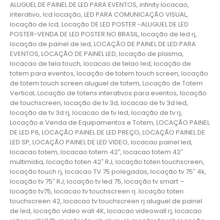
ALUGUEL DE PAINEL DE LED PARA EVENTOS, infinity locacao,
interativo, lcd locação, LED PARA COMUNICAÇÃO VISUAL,
locação de lcd, Locação DE LED POSTER -ALUGUEL DE LED
POSTER-VENDA DE LED POSTER NO BRASIL, locação de led rj,
locação de painel de led, LOCAÇÃO DE PAINEL DE LED PARA
EVENTOS, LOCAÇÃO DE PAINEL LED, locação de plasma,
locacao de tela touch, locacao de telao led, locação de
totem para eventos, locação de totem touch screen, locação
de totem touch screen aluguel de totem, Locação de Totem
Vertical, Locação de totens interativos para eventos, locação
de touchscreen, locação de tv 3d, locacao de tv 3d led,
locação de tv 3d rj, locacao de tv led, locação de tv rj,
Locação e Venda de Equipamentos e Totem, LOCAÇÃO PAINEL
DE LED P6, LOCAÇÃO PAINEL DE LED PREÇO, LOCAÇÃO PAINEL DE
LED SP, LOCAÇÃO PAINEL DE LED VIDEO, locacao painel led,
locacao totem, locacao totem 42″, locacao totem 42″
multimidia, locação toten 42″ RJ, locação toten touchscreen,
locação touch rj, locacao TV 75 polegadas, locação tv 75″ 4k,
locação tv 75″ RJ, locação tv led 75, locação tv smart –
locação tv75, locacao tv touchscreen rj .locação toten
touchscreen 42, locacao tv touchscreen rj aluguel de painel
de led, locação video wall 4K, locacao videowall rj, locacao