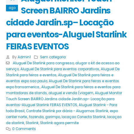
Screen BAIRRO Jardins
ago
cidade Jardin.sp– Locação
para eventos-Aluguel Starlink
FEIRAS EVENTOS
By
Admin1
Sem categoria
.Aluguel De Starlink para congresso
,
alugar o kit de acesso ao
serviço
,
Aluguel De Starlink para eventos corporativos
,
Aluguel De
Starlink para feiras e eventos
,
Aluguel De Starlink para feiras e
eventos expo sao paulo
,
Aluguel De Starlink para feiras e eventos
expo transamerica.
,
Aluguel De Starlink para feiras e eventos para
montadoras de stands
,
aluguel e venda (viagem
,
Aluguel Monitor
Touch Screen BAIRRO Jardins cidade Jardin.sp– Locação para
eventos-Aluguel Starlink FEIRAS EVENTOS
,
Aluguel Starlink - Para
todo Brasil
,
Contrate Starlink por diária - Alugamos Starlink
,
expo
center norte.
,
fazenda
,
garimpo
,
locaçao Conecta Starlink
,
locaçao
de starlink
,
Starlink
,
Starlink agora permite
0 Comments