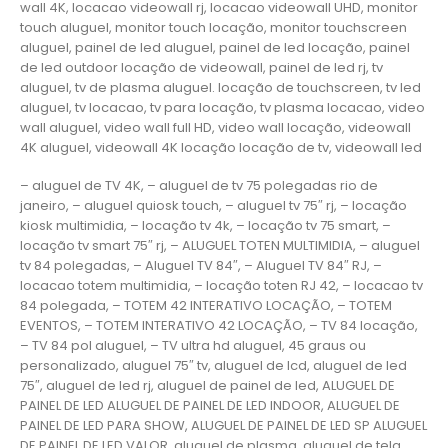
wall 4K, locacao videowall rj, locacao videowall UHD, monitor
touch aluguel, monitor touch locação, monitor touchscreen
aluguel, painel de led aluguel, painel de led locação, painel
de led outdoor locação de videowall, painel de led rj, tv
aluguel, tv de plasma aluguel. locação de touchscreen, tv led
aluguel, tv locacao, tv para locação, tv plasma locacao, video
wall aluguel, video wall full HD, video wall locação, videowall
4K aluguel, videowall 4K locação locação de tv, videowall led
– aluguel de TV 4K, – aluguel de tv 75 polegadas rio de
janeiro, – aluguel quiosk touch, – aluguel tv 75″ rj, – locação
kiosk multimidia, – locação tv 4k, – locação tv 75 smart, –
locação tv smart 75″ rj, – ALUGUEL TOTEN MULTIMIDIA, – aluguel
tv 84 polegadas, – Aluguel TV 84″, – Aluguel TV 84″ RJ, –
locacao totem multimidia, – locação toten RJ 42, – locacao tv
84 polegada, – TOTEM 42 INTERATIVO LOCAÇÃO, – TOTEM
EVENTOS, – TOTEM INTERATIVO 42 LOCAÇÃO, – TV 84 locação,
– TV 84 pol aluguel, – TV ultra hd aluguel, 45 graus ou
personalizado, aluguel 75″ tv, aluguel de lcd, aluguel de led
75″, aluguel de led rj, aluguel de painel de led, ALUGUEL DE
PAINEL DE LED ALUGUEL DE PAINEL DE LED INDOOR, ALUGUEL DE
PAINEL DE LED PARA SHOW, ALUGUEL DE PAINEL DE LED SP ALUGUEL
DE PAINEL DE LED VALOR, aluguel de plasma, aluguel de tela