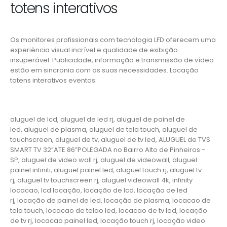
totens interativos
Os monitores profissionais com tecnologia LFD oferecem uma
experiência visual incrível e qualidade de exibição
insuperável. Publicidade, informação e transmissão de vídeo
estão em sincronia com as suas necessidades. Locação
totens interativos eventos:
aluguel de lcd, aluguel de led rj, aluguel de painel de
led, aluguel de plasma, aluguel de tela touch, aluguel de
touchscreen, aluguel de tv, aluguel de tv led, ALUGUEL de TVS
SMART TV 32”ATE 86”POLEGADA no Bairro‎ Alto de Pinheiros‎ -
SP, aluguel de video wall rj, aluguel de videowall, aluguel
painel infiniti, aluguel painel led, aluguel touch rj, aluguel tv
rj, aluguel tv touchscreen rj, aluguel videowall 4k, infinity
locacao, lcd locação, locação de lcd, locação de led
rj, locação de painel de led, locação de plasma, locacao de
tela touch, locacao de telao led, locacao de tv led, locação
de tv rj, locacao painel led, locação touch rj, locação video