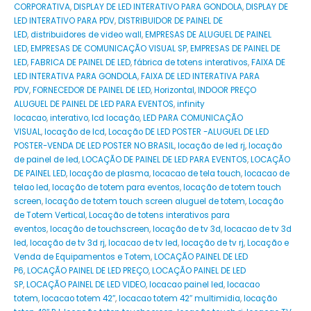
CORPORATIVA
,
DISPLAY DE LED INTERATIVO PARA GONDOLA
,
DISPLAY DE
LED INTERATIVO PARA PDV
,
DISTRIBUIDOR DE PAINEL DE
LED
,
distribuidores de video wall
,
EMPRESAS DE ALUGUEL DE PAINEL
LED
,
EMPRESAS DE COMUNICAÇÃO VISUAL SP
,
EMPRESAS DE PAINEL DE
LED
,
FABRICA DE PAINEL DE LED
,
fábrica de totens interativos
,
FAIXA DE
LED INTERATIVA PARA GONDOLA
,
FAIXA DE LED INTERATIVA PARA
PDV
,
FORNECEDOR DE PAINEL DE LED
,
Horizontal
,
INDOOR PREÇO
ALUGUEL DE PAINEL DE LED PARA EVENTOS
,
infinity
locacao
,
interativo
,
lcd locação
,
LED PARA COMUNICAÇÃO
VISUAL
,
locação de lcd
,
Locação DE LED POSTER -ALUGUEL DE LED
POSTER-VENDA DE LED POSTER NO BRASIL
,
locação de led rj
,
locação
de painel de led
,
LOCAÇÃO DE PAINEL DE LED PARA EVENTOS
,
LOCAÇÃO
DE PAINEL LED
,
locação de plasma
,
locacao de tela touch
,
locacao de
telao led
,
locação de totem para eventos
,
locação de totem touch
screen
,
locação de totem touch screen aluguel de totem
,
Locação
de Totem Vertical
,
Locação de totens interativos para
eventos
,
locação de touchscreen
,
locação de tv 3d
,
locacao de tv 3d
led
,
locação de tv 3d rj
,
locacao de tv led
,
locação de tv rj
,
Locação e
Venda de Equipamentos e Totem
,
LOCAÇÃO PAINEL DE LED
P6
,
LOCAÇÃO PAINEL DE LED PREÇO
,
LOCAÇÃO PAINEL DE LED
SP
,
LOCAÇÃO PAINEL DE LED VIDEO
,
locacao painel led
,
locacao
totem
,
locacao totem 42″
,
locacao totem 42″ multimidia
,
locação