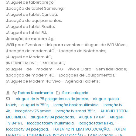
;Aluguel de tablet preço;
;Locação de tablet Samsung;
;Aluguel de tablet Curitiba;
;Locação de equipamentos;
;Aluguel de tablet Recife;
;Aluguel de tablet RJ;
;locação de modem 4g;
;Wifi para Eventos – Link para eventos – Aluguel de Wifi Móvel;
;Locação de modem 4G – Locação de Notebooks;
;Aluguel de Modem 4G;
;INTERNET MOVEL – MODEM 4G;
;aluguel – de – modem – 4G – Vivo e Claro – Sem fidelidade;
;Locação de modem 4G – Locações de Equipamentos;
;Aluguel de Modem 4G Vivo – Agência Tablet’s ;
By
Esdras Nascimento
Sem categoria
– aluguel de tv 75 polegadas rio de janeiro
,
– aluguel quiosk
touch
,
– aluguel tv 75″ rj
,
– locação kiosk multimidia
,
– locação tv
4k
,
– locação tv 75 smart
,
– locação tv smart 75″ rj
,
– ALUGUEL TOTEN
MULTIMIDIA
,
– aluguel tv 84 polegadas
,
– Aluguel TV 84″
,
– Aluguel
TV 84″ RJ
,
– locacao totem multimidia
,
– locação toten RJ 42
,
–
locacao tv 84 polegada
,
– TOTEM 42 INTERATIVO LOCAÇÃO
,
– TOTEM
EVENTOS
,
– TOTEM INTERATIVO 42 LOCAÇÃO
,
– TV 84 locação
,
– TV