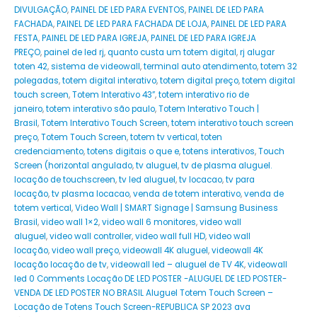
DIVULGAÇÃO
,
PAINEL DE LED PARA EVENTOS
,
PAINEL DE LED PARA
FACHADA
,
PAINEL DE LED PARA FACHADA DE LOJA
,
PAINEL DE LED PARA
FESTA
,
PAINEL DE LED PARA IGREJA
,
PAINEL DE LED PARA IGREJA
PREÇO
,
painel de led rj
,
quanto custa um totem digital
,
rj alugar
toten 42
,
sistema de videowall
,
terminal auto atendimento
,
totem 32
polegadas
,
totem digital interativo
,
totem digital preço
,
totem digital
touch screen
,
Totem Interativo 43”
,
totem interativo rio de
janeiro
,
totem interativo são paulo
,
Totem Interativo Touch |
Brasil
,
Totem Interativo Touch Screen
,
totem interativo touch screen
preço
,
Totem Touch Screen
,
totem tv vertical
,
toten
credenciamento
,
totens digitais o que e
,
totens interativos
,
Touch
Screen (horizontal angulado
,
tv aluguel
,
tv de plasma aluguel.
locação de touchscreen
,
tv led aluguel
,
tv locacao
,
tv para
locação
,
tv plasma locacao
,
venda de totem interativo
,
venda de
totem vertical
,
Video Wall | SMART Signage | Samsung Business
Brasil
,
video wall 1×2
,
video wall 6 monitores
,
video wall
aluguel
,
video wall controller
,
video wall full HD
,
video wall
locação
,
video wall preço
,
videowall 4K aluguel
,
videowall 4K
locação locação de tv
,
videowall led – aluguel de TV 4K
,
videowall
led 0 Comments Locação DE LED POSTER -ALUGUEL DE LED POSTER-
VENDA DE LED POSTER NO BRASIL Aluguel Totem Touch Screen –
Locação de Totens Touch Screen-REPUBLICA SP 2023 ava