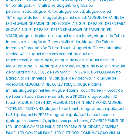
84 pol aluguel
,
– TV ultra hd aluguel
,
45 graus ou
personalizado
,
aluguel 75″ tv
,
aluguel de lcd
,
aluguel de led
75″
,
aluguel de led rj
,
aluguel de painel de led
,
ALUGUEL DE PAINEL DE
LED ALUGUEL DE PAINEL DE LED INDOOR
,
ALUGUEL DE PAINEL DE LED PARA
SHOW
,
ALUGUEL DE PAINEL DE LED SP ALUGUEL DE PAINEL DE LED
VALOR
,
aluguel de plasma
,
aluguel de tela touch
,
Aluguel de Totem
Interativo e Locação de Totem Multimídia
,
Aluguel De Totem
Interativo E Locação De Totem Touch
,
Aluguel de Totem Interativo
Vertical 43″
,
aluguel de totem vertical
,
aluguel de
touchscreen
,
aluguel de tv
,
aluguel de tv 3d
,
aluguel de tv 3d
led
,
Aluguel de TV 84
,
aluguel de tv led
,
aluguel de tv lg 75″
,
aluguel
de tv ultra hd
,
ALUGUEL de TVS SMART TV 32”ATE 86”POLEGADA no
Bairro‎ Alto de Pinheiros‎ -SP
,
aluguel de video wall rj
,
aluguel de
videowall
,
ALUGUEL PAINEL DE LED PREÇO
,
aluguel painel
infiniti
,
aluguel painel led
,
Aluguel Totem Touch Screen – Locação
de Totens Touch Screen-barra funda SP 2023
,
aluguel toten 42
touch
,
ALUGUEL TOTEN 42″
,
ALUGUEL TOTEN INTERATIVO 42
,
ALUGUEL
TOTEN MULTIMIDIA 42
,
aluguel toten touch
,
aluguel touch rj
,
aluguel
tv 3d rj
,
aluguel tv 75″ SP
,
aluguel tv rj
,
aluguel tv touchscreen
rj
,
aluguel videowall 4k
,
aplicativos para totens
,
COMPRAR PAINEL DE
LED INDOOR COMPRAR PAINEL DE LED PARA PUBLICIDADE
,
COMPRAR
PAINEL LED
,
COMPRAR PAINEL LED OUTDOOR
,
COMUNICAÇÃO VISUAL