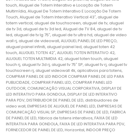
touch, Aluguel de Totem Interativo e Locação de Totem
Multimídia, Aluguel De Totem Interativo E Locação De Totem
Touch, Aluguel de Totem Interativo Vertical 43″, aluguel de
totem vertical, aluguel de touchscreen, aluguel de tv, aluguel
de tv 3d, aluguel de tv 3d led, Aluguel de TV 84, aluguel de tv
led, aluguel de tv lg 75″, aluguel de tv ultra hd, aluguel de video
wall rj, aluguel de videowall, ALUGUEL PAINEL DE LED PREÇO,
aluguel painel infiniti, aluguel painel led, aluguel toten 42
touch, ALUGUEL TOTEN 42″, ALUGUEL TOTEN INTERATIVO 42,
ALUGUEL TOTEN MULTIMIDIA 42, aluguel toten touch, aluguel
touch rj, aluguel tv 3d rj, aluguel tv 75″ SP, aluguel tv rj, aluguel tv
touchscreen rj, aluguel videowall 4k, aplicativos para totens,
COMPRAR PAINEL DE LED INDOOR COMPRAR PAINEL DE LED PARA
PUBLICIDADE, COMPRAR PAINEL LED, COMPRAR PAINEL LED
OUTDOOR, COMUNICAÇÃO VISUAL CORPORATIVA, DISPLAY DE
LED INTERATIVO PARA GONDOLA, DISPLAY DE LED INTERATIVO
PARA PDV, DISTRIBUIDOR DE PAINEL DE LED, distribuidores de
video wall, EMPRESAS DE ALUGUEL DE PAINEL LED, EMPRESAS DE
COMUNICAÇÃO VISUAL SP, EMPRESAS DE PAINEL DE LED, FABRICA
DE PAINEL DE LED, fábrica de totens interativos, FAIXA DE LED
INTERATIVA PARA GONDOLA, FAIXA DE LED INTERATIVA PARA PDV,
FORNECEDOR DE PAINEL DE LED, Horizontal, INDOOR PREÇO