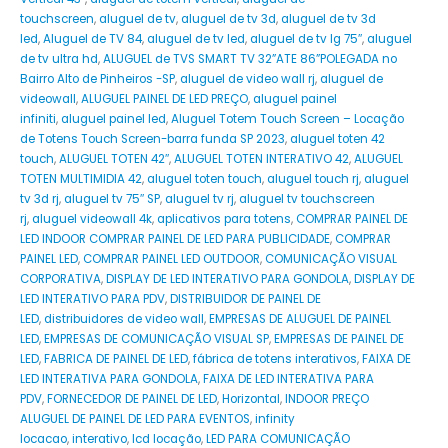
touchscreen
,
aluguel de tv
,
aluguel de tv 3d
,
aluguel de tv 3d
led
,
Aluguel de TV 84
,
aluguel de tv led
,
aluguel de tv lg 75″
,
aluguel
de tv ultra hd
,
ALUGUEL de TVS SMART TV 32”ATE 86”POLEGADA no
Bairro‎ Alto de Pinheiros‎ -SP
,
aluguel de video wall rj
,
aluguel de
videowall
,
ALUGUEL PAINEL DE LED PREÇO
,
aluguel painel
infiniti
,
aluguel painel led
,
Aluguel Totem Touch Screen – Locação
de Totens Touch Screen-barra funda SP 2023
,
aluguel toten 42
touch
,
ALUGUEL TOTEN 42″
,
ALUGUEL TOTEN INTERATIVO 42
,
ALUGUEL
TOTEN MULTIMIDIA 42
,
aluguel toten touch
,
aluguel touch rj
,
aluguel
tv 3d rj
,
aluguel tv 75″ SP
,
aluguel tv rj
,
aluguel tv touchscreen
rj
,
aluguel videowall 4k
,
aplicativos para totens
,
COMPRAR PAINEL DE
LED INDOOR COMPRAR PAINEL DE LED PARA PUBLICIDADE
,
COMPRAR
PAINEL LED
,
COMPRAR PAINEL LED OUTDOOR
,
COMUNICAÇÃO VISUAL
CORPORATIVA
,
DISPLAY DE LED INTERATIVO PARA GONDOLA
,
DISPLAY DE
LED INTERATIVO PARA PDV
,
DISTRIBUIDOR DE PAINEL DE
LED
,
distribuidores de video wall
,
EMPRESAS DE ALUGUEL DE PAINEL
LED
,
EMPRESAS DE COMUNICAÇÃO VISUAL SP
,
EMPRESAS DE PAINEL DE
LED
,
FABRICA DE PAINEL DE LED
,
fábrica de totens interativos
,
FAIXA DE
LED INTERATIVA PARA GONDOLA
,
FAIXA DE LED INTERATIVA PARA
PDV
,
FORNECEDOR DE PAINEL DE LED
,
Horizontal
,
INDOOR PREÇO
ALUGUEL DE PAINEL DE LED PARA EVENTOS
,
infinity
locacao
,
interativo
,
lcd locação
,
LED PARA COMUNICAÇÃO