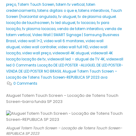
preço
,
Totem Touch Screen
,
totem tv vertical
,
toten
credenciamento
,
totens digitais o que e
,
totens interativos
,
Touch
Screen (horizontal angulado
,
tv aluguel
,
tv de plasma aluguel.
locação de touchscreen
,
tv led aluguel
,
tv locacao
,
tv para
locação
,
tv plasma locacao
,
venda de totem interativo
,
venda de
totem vertical
,
Video Wall | SMART Signage | Samsung Business
Brasil
,
video wall 1×2
,
video wall 6 monitores
,
video wall
aluguel
,
video wall controller
,
video wall full HD
,
video wall
locação
,
video wall preço
,
videowall 4K aluguel
,
videowall 4K
locação locação de tv
,
videowall led – aluguel de TV 4K
,
videowall
led 0 Comments Locação DE LED POSTER -ALUGUEL DE LED POSTER-
VENDA DE LED POSTER NO BRASIL Aluguel Totem Touch Screen –
Locação de Totens Touch Screen-REPUBLICA SP 2023 ava
0 Comments
Aluguel Totem Touch Screen – Locação de Totens Touch
Screen-barra funda SP 2023
Aluguel Totem Touch Screen – Locação de Totens Touch Screen-
REPUBLICA SP 2023