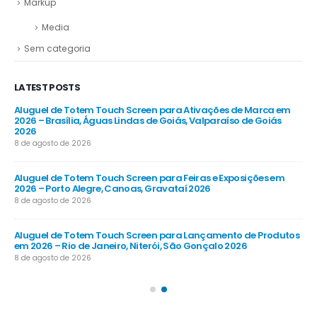
Markup
Media
Sem categoria
LATEST POSTS
Aluguel de Totem Touch Screen para Ativações de Marca em
Al
26
2026 – Brasília, Águas Lindas de Goiás, Valparaíso de Goiás
Co
2026
8 d
8 de agosto de 2026
Al
Aluguel de Totem Touch Screen para Feiras e Exposições em
Emp
2026 – Porto Alegre, Canoas, Gravataí 2026
Gu
8 de agosto de 2026
8 d
 em
Aluguel de Totem Touch Screen para Lançamento de Produtos
Al
em 2026 – Rio de Janeiro, Niterói, São Gonçalo 2026
202
8 de agosto de 2026
8 d