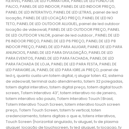
FLEXIVEL, PAINEL DE LED FORMATURA, PAINEL DE LED FUNDO DE
PALCO, PAINEL DE LED INDOOR, PAINEL DE LED INDOOR PREÇO,
PAINEL DE LED INTERATIVO, PAINEL DE LED LETRAS, painel de led
locação, PAINEL DE LED LOCAÇÃO PREÇO, PAINEL DE LED NO
TETO, PAINEL DE LED OUTDOOR ALUGUEL, painel de led outdoor
locação de videowall, PAINEL DE LED OUTDOOR PREÇO, PAINEL
DE LED OUTDOOR VALOR, painel de led outdoor., PAINEL DE LED
P6 INDOOR PREÇO, PAINEL DE LED P6 PREÇO, PAINEL DE LED P8
INDOOR PREÇO, PAINEL DE LED PARA ALUGAR, PAINEL DE LED PARA
ANUNCIOS, PAINEL DE LED PARA DIVULGAÇÃO, PAINEL DE LED
PARA EVENTOS, PAINEL DE LED PARA FACHADA, PAINEL DE LED
PARA FACHADA DE LOJA, PAINEL DE LED PARA FESTA, PAINEL DE
LED PARAIGREJA, PAINEL DE LED PARA IGREJA PREÇO, painel de
led rj, quanto custa um totem digital, rj alugar toten 42, sistema
de videowall, terminal auto atendimento, totem 32 polegadas,
totem digital interativo, totem digital preço, totem digital touch
screen, Totem Interativo 43”, totem interativo rio de janeiro,
totem interativo são paulo, Totem Interativo Touch | Brasil,
Totem Interativo Touch Screen, totem interativo touch screen
preço, Totem Touch Screen, totem tv vertical, toten
credenciamento, totens digitais o que e, totens interativos,
Touch Screen (horizontal angulado, tv aluguel, tv de plasma
aluguel. locação de touchscreen, tv led aluguel, tv locacao, tv