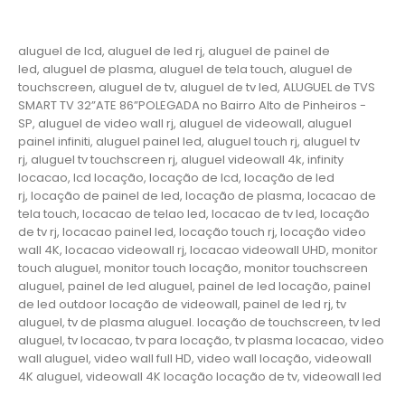
aluguel de lcd, aluguel de led rj, aluguel de painel de
led, aluguel de plasma, aluguel de tela touch, aluguel de
touchscreen, aluguel de tv, aluguel de tv led, ALUGUEL de TVS
SMART TV 32”ATE 86”POLEGADA no Bairro‎ Alto de Pinheiros‎ -
SP, aluguel de video wall rj, aluguel de videowall, aluguel
painel infiniti, aluguel painel led, aluguel touch rj, aluguel tv
rj, aluguel tv touchscreen rj, aluguel videowall 4k, infinity
locacao, lcd locação, locação de lcd, locação de led
rj, locação de painel de led, locação de plasma, locacao de
tela touch, locacao de telao led, locacao de tv led, locação
de tv rj, locacao painel led, locação touch rj, locação video
wall 4K, locacao videowall rj, locacao videowall UHD, monitor
touch aluguel, monitor touch locação, monitor touchscreen
aluguel, painel de led aluguel, painel de led locação, painel
de led outdoor locação de videowall, painel de led rj, tv
aluguel, tv de plasma aluguel. locação de touchscreen, tv led
aluguel, tv locacao, tv para locação, tv plasma locacao, video
wall aluguel, video wall full HD, video wall locação, videowall
4K aluguel, videowall 4K locação locação de tv, videowall led