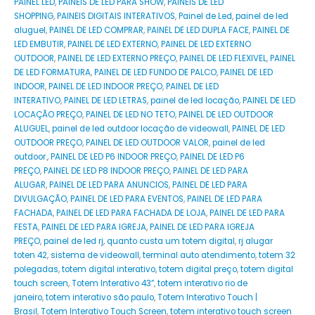
PAINEL LED
,
PAINEIS DE LED PARA SHOW
,
PAINEIS DE LED
SHOPPING
,
PAINEIS DIGITAIS INTERATIVOS
,
Painel de Led
,
painel de led
aluguel
,
PAINEL DE LED COMPRAR
,
PAINEL DE LED DUPLA FACE
,
PAINEL DE
LED EMBUTIR
,
PAINEL DE LED EXTERNO
,
PAINEL DE LED EXTERNO
OUTDOOR
,
PAINEL DE LED EXTERNO PREÇO
,
PAINEL DE LED FLEXIVEL
,
PAINEL
DE LED FORMATURA
,
PAINEL DE LED FUNDO DE PALCO
,
PAINEL DE LED
INDOOR
,
PAINEL DE LED INDOOR PREÇO
,
PAINEL DE LED
INTERATIVO
,
PAINEL DE LED LETRAS
,
painel de led locação
,
PAINEL DE LED
LOCAÇÃO PREÇO
,
PAINEL DE LED NO TETO
,
PAINEL DE LED OUTDOOR
ALUGUEL
,
painel de led outdoor locação de videowall
,
PAINEL DE LED
OUTDOOR PREÇO
,
PAINEL DE LED OUTDOOR VALOR
,
painel de led
outdoor.
,
PAINEL DE LED P6 INDOOR PREÇO
,
PAINEL DE LED P6
PREÇO
,
PAINEL DE LED P8 INDOOR PREÇO
,
PAINEL DE LED PARA
ALUGAR
,
PAINEL DE LED PARA ANUNCIOS
,
PAINEL DE LED PARA
DIVULGAÇÃO
,
PAINEL DE LED PARA EVENTOS
,
PAINEL DE LED PARA
FACHADA
,
PAINEL DE LED PARA FACHADA DE LOJA
,
PAINEL DE LED PARA
FESTA
,
PAINEL DE LED PARA IGREJA
,
PAINEL DE LED PARA IGREJA
PREÇO
,
painel de led rj
,
quanto custa um totem digital
,
rj alugar
toten 42
,
sistema de videowall
,
terminal auto atendimento
,
totem 32
polegadas
,
totem digital interativo
,
totem digital preço
,
totem digital
touch screen
,
Totem Interativo 43”
,
totem interativo rio de
janeiro
,
totem interativo são paulo
,
Totem Interativo Touch |
Brasil
,
Totem Interativo Touch Screen
,
totem interativo touch screen