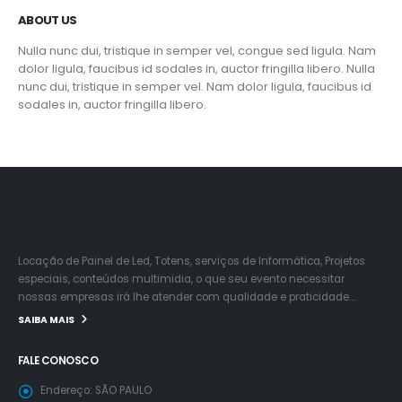
ABOUT US
Nulla nunc dui, tristique in semper vel, congue sed ligula. Nam
dolor ligula, faucibus id sodales in, auctor fringilla libero. Nulla
nunc dui, tristique in semper vel. Nam dolor ligula, faucibus id
sodales in, auctor fringilla libero.
Locação de Painel de Led, Totens, serviços de Informática, Projetos
especiais, conteúdos multimidia, o que seu evento necessitar
nossas empresas irá lhe atender com qualidade e praticidade….
SAIBA MAIS
FALE CONOSCO
Endereço:
SÃO PAULO