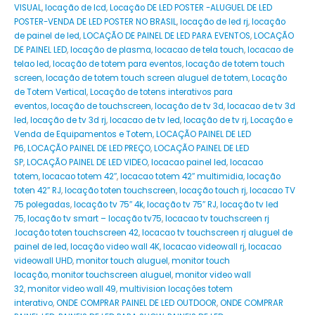
VISUAL
,
locação de lcd
,
Locação DE LED POSTER -ALUGUEL DE LED
POSTER-VENDA DE LED POSTER NO BRASIL
,
locação de led rj
,
locação
de painel de led
,
LOCAÇÃO DE PAINEL DE LED PARA EVENTOS
,
LOCAÇÃO
DE PAINEL LED
,
locação de plasma
,
locacao de tela touch
,
locacao de
telao led
,
locação de totem para eventos
,
locação de totem touch
screen
,
locação de totem touch screen aluguel de totem
,
Locação
de Totem Vertical
,
Locação de totens interativos para
eventos
,
locação de touchscreen
,
locação de tv 3d
,
locacao de tv 3d
led
,
locação de tv 3d rj
,
locacao de tv led
,
locação de tv rj
,
Locação e
Venda de Equipamentos e Totem
,
LOCAÇÃO PAINEL DE LED
P6
,
LOCAÇÃO PAINEL DE LED PREÇO
,
LOCAÇÃO PAINEL DE LED
SP
,
LOCAÇÃO PAINEL DE LED VIDEO
,
locacao painel led
,
locacao
totem
,
locacao totem 42″
,
locacao totem 42″ multimidia
,
locação
toten 42″ RJ
,
locação toten touchscreen
,
locação touch rj
,
locacao TV
75 polegadas
,
locação tv 75″ 4k
,
locação tv 75″ RJ
,
locação tv led
75
,
locação tv smart – locação tv75
,
locacao tv touchscreen rj
.locação toten touchscreen 42
,
locacao tv touchscreen rj aluguel de
painel de led
,
locação video wall 4K
,
locacao videowall rj
,
locacao
videowall UHD
,
monitor touch aluguel
,
monitor touch
locação
,
monitor touchscreen aluguel
,
monitor video wall
32
,
monitor video wall 49
,
multivision locações totem
interativo
,
ONDE COMPRAR PAINEL DE LED OUTDOOR
,
ONDE COMPRAR