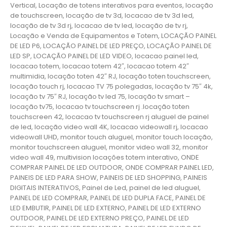
Vertical, Locação de totens interativos para eventos, locação
de touchscreen, locação de tv 3d, locacao de tv 3d led,
locação de tv 3d rj, locacao de tv led, locação de tv rj,
Locação e Venda de Equipamentos e Totem, LOCAÇÃO PAINEL
DE LED P6, LOCAÇÃO PAINEL DE LED PREÇO, LOCAÇÃO PAINEL DE
LED SP, LOCAÇÃO PAINEL DE LED VIDEO, locacao painel led,
locacao totem, locacao totem 42″, locacao totem 42″
multimidia, locação toten 42″ RJ, locação toten touchscreen,
locação touch rj, locacao TV 75 polegadas, locação tv 75″ 4k,
locação tv 75″ RJ, locação tv led 75, locação tv smart –
locação tv75, locacao tv touchscreen rj .locação toten
touchscreen 42, locacao tv touchscreen rj aluguel de painel
de led, locação video wall 4K, locacao videowall rj, locacao
videowall UHD, monitor touch aluguel, monitor touch locação,
monitor touchscreen aluguel, monitor video wall 32, monitor
video wall 49, multivision locações totem interativo, ONDE
COMPRAR PAINEL DE LED OUTDOOR, ONDE COMPRAR PAINEL LED,
PAINEIS DE LED PARA SHOW, PAINEIS DE LED SHOPPING, PAINEIS
DIGITAIS INTERATIVOS, Painel de Led, painel de led aluguel,
PAINEL DE LED COMPRAR, PAINEL DE LED DUPLA FACE, PAINEL DE
LED EMBUTIR, PAINEL DE LED EXTERNO, PAINEL DE LED EXTERNO
OUTDOOR, PAINEL DE LED EXTERNO PREÇO, PAINEL DE LED