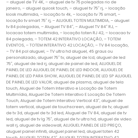
– aluguel de TV 4K, – aluguel de tv 75 polegadas rio de
janeiro, – aluguel quiosk touch, – aluguel tv 75″ rj, – locação
kiosk multimidia, – locação tv 4k, – locação tv 75 smart, –
locação tv smart 75″ rj, – ALUGUEL TOTEN MULTIMIDIA, – aluguel
tv 84 polegadas, – Aluguel TV 84″, – Aluguel TV 84″ RJ, –
locacao totem multimidia, – locação toten RJ 42, – locacao tv
84 polegada, – TOTEM 42 INTERATIVO LOCAÇÃO, – TOTEM
EVENTOS, – TOTEM INTERATIVO 42 LOCAÇÃO, – TV 84 locação,
– TV 84 pol aluguel, – TV ultra hd aluguel, 45 graus ou
personalizado, aluguel 75″ tv, aluguel de lcd, aluguel de led
75″, aluguel de led rj, aluguel de painel de led, ALUGUEL DE
PAINEL DE LED ALUGUEL DE PAINEL DE LED INDOOR, ALUGUEL DE
PAINEL DE LED PARA SHOW, ALUGUEL DE PAINEL DE LED SP ALUGUEL
DE PAINEL DE LED VALOR, aluguel de plasma, aluguel de tela
touch, Aluguel de Totem Interativo e Locação de Totem
Multimídia, Aluguel De Totem Interativo E Locação De Totem
Touch, Aluguel de Totem Interativo Vertical 43″, aluguel de
totem vertical, aluguel de touchscreen, aluguel de tv, aluguel
de tv 3d, aluguel de tv 3d led, Aluguel de TV 84, aluguel de tv
led, aluguel de tv lg 75″, aluguel de tv ultra hd, aluguel de video
wall rj, aluguel de videowall, ALUGUEL PAINEL DE LED PREÇO,
aluguel painel infiniti, aluguel painel led, aluguel toten 42
touch, ALUGUEL TOTEN 42″, ALUGUEL TOTEN INTERATIVO 42,