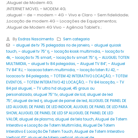
;Aluguel de Modem 4G;
;INTERNET MOVEL – MODEM 4G;
;aluguel – de – modem – 4G – Vivo e Claro – Sem fidelidade;
;Locação de modem 4G – Locações de Equipamentos;
;Aluguel de Modem 4G Vivo – Agência Tablet’s ;
By
Esdras Nascimento
Sem categoria
– aluguel de tv 75 polegadas rio de janeiro
,
– aluguel quiosk
touch
,
– aluguel tv 75″ rj
,
– locação kiosk multimidia
,
– locação tv
4k
,
– locação tv 75 smart
,
– locação tv smart 75″ rj
,
– ALUGUEL TOTEN
MULTIMIDIA
,
– aluguel tv 84 polegadas
,
– Aluguel TV 84″
,
– Aluguel
TV 84″ RJ
,
– locacao totem multimidia
,
– locação toten RJ 42
,
–
locacao tv 84 polegada
,
– TOTEM 42 INTERATIVO LOCAÇÃO
,
– TOTEM
EVENTOS
,
– TOTEM INTERATIVO 42 LOCAÇÃO
,
– TV 84 locação
,
– TV
84 pol aluguel
,
– TV ultra hd aluguel
,
45 graus ou
personalizado
,
aluguel 75″ tv
,
aluguel de lcd
,
aluguel de led
75″
,
aluguel de led rj
,
aluguel de painel de led
,
ALUGUEL DE PAINEL DE
LED ALUGUEL DE PAINEL DE LED INDOOR
,
ALUGUEL DE PAINEL DE LED PARA
SHOW
,
ALUGUEL DE PAINEL DE LED SP ALUGUEL DE PAINEL DE LED
VALOR
,
aluguel de plasma
,
aluguel de tela touch
,
Aluguel de Totem
Interativo e Locação de Totem Multimídia
,
Aluguel De Totem
Interativo E Locação De Totem Touch
,
Aluguel de Totem Interativo
Vertical 43″
,
aluguel de totem vertical
,
aluguel de