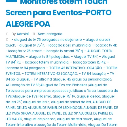
Monitores totem Touch
Screen para Eventos-PORTO
ALEGRE POA
By
Admin1
Sem categoria
- aluguel de tv 75 polegadas rio de janeiro
,
- aluguel quiosk
touch
,
- aluguel tv 75" rj
,
- locação kiosk multimidia
,
- locação tv 4k
,
- locação tv 75 smart
,
- locação tv smart 75" rj
,
– ALUGUEL TOTEN
MULTIMIDIA
,
– aluguel tv 84 polegadas
,
– Aluguel TV 84"
,
– Aluguel
TV 84" RJ
,
– locacao totem multimidia
,
– locação toten RJ 42
,
–
locacao tv 84 polegada
,
– TOTEM 42 INTERATIVO LOCAÇÃO
,
– TOTEM
EVENTOS
,
– TOTEM INTERATIVO 42 LOCAÇÃO
,
– TV 84 locação
,
– TV
84 pol aluguel
,
– TV ultra hd aluguel
,
45 graus ou personalizado
,
4K;Locação de TV SP;Aluguel de Tvs em Pinheiros ;Aluguel de
Televisores para empresas e pessoas juídicas e fisica ;Locadora de
TVs;Aluguel de TVs Plasma
,
aluguel 75" tv
,
aluguel de lcd
,
aluguel
de led 75"
,
aluguel de led rj
,
aluguel de painel de led
,
ALUGUEL DE
PAINEL DE LED ALUGUEL DE PAINEL DE LED INDOOR
,
ALUGUEL DE PAINEL DE
LED PARA SHOW
,
ALUGUEL DE PAINEL DE LED SP ALUGUEL DE PAINEL DE
LED VALOR
,
aluguel de plasma
,
aluguel de tela touch
,
Aluguel de
Totem Interativo e Locação de Totem Multimídia
,
Aluguel De Totem