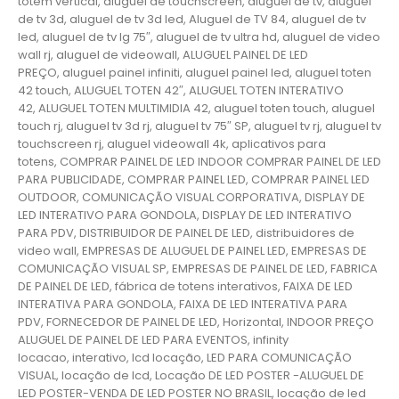
totem vertical, aluguel de touchscreen, aluguel de tv, aluguel
de tv 3d, aluguel de tv 3d led, Aluguel de TV 84, aluguel de tv
led, aluguel de tv lg 75″, aluguel de tv ultra hd, aluguel de video
wall rj, aluguel de videowall, ALUGUEL PAINEL DE LED
PREÇO, aluguel painel infiniti, aluguel painel led, aluguel toten
42 touch, ALUGUEL TOTEN 42″, ALUGUEL TOTEN INTERATIVO
42, ALUGUEL TOTEN MULTIMIDIA 42, aluguel toten touch, aluguel
touch rj, aluguel tv 3d rj, aluguel tv 75″ SP, aluguel tv rj, aluguel tv
touchscreen rj, aluguel videowall 4k, aplicativos para
totens, COMPRAR PAINEL DE LED INDOOR COMPRAR PAINEL DE LED
PARA PUBLICIDADE, COMPRAR PAINEL LED, COMPRAR PAINEL LED
OUTDOOR, COMUNICAÇÃO VISUAL CORPORATIVA, DISPLAY DE
LED INTERATIVO PARA GONDOLA, DISPLAY DE LED INTERATIVO
PARA PDV, DISTRIBUIDOR DE PAINEL DE LED, distribuidores de
video wall, EMPRESAS DE ALUGUEL DE PAINEL LED, EMPRESAS DE
COMUNICAÇÃO VISUAL SP, EMPRESAS DE PAINEL DE LED, FABRICA
DE PAINEL DE LED, fábrica de totens interativos, FAIXA DE LED
INTERATIVA PARA GONDOLA, FAIXA DE LED INTERATIVA PARA
PDV, FORNECEDOR DE PAINEL DE LED, Horizontal, INDOOR PREÇO
ALUGUEL DE PAINEL DE LED PARA EVENTOS, infinity
locacao, interativo, lcd locação, LED PARA COMUNICAÇÃO
VISUAL, locação de lcd, Locação DE LED POSTER -ALUGUEL DE
LED POSTER-VENDA DE LED POSTER NO BRASIL, locação de led