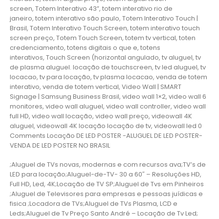
screen, Totem Interativo 43”, totem interativo rio de
janeiro, totem interativo são paulo, Totem Interativo Touch |
Brasil, Totem Interativo Touch Screen, totem interativo touch
screen preço, Totem Touch Screen, totem tv vertical, toten
credenciamento, totens digitais o que e, totens
interativos, Touch Screen (horizontal angulado, tv aluguel, tv
de plasma aluguel. locação de touchscreen, tv led aluguel, tv
locacao, tv para locação, tv plasma locacao, venda de totem
interativo, venda de totem vertical, Video Wall | SMART
Signage | Samsung Business Brasil, video wall 1×2, video wall 6
monitores, video wall aluguel, video wall controller, video wall
full HD, video wall locação, video wall preço, videowall 4K
aluguel, videowall 4K locação locação de tv, videowall led 0
Comments Locação DE LED POSTER -ALUGUEL DE LED POSTER-
VENDA DE LED POSTER NO BRASIL
;Aluguel de TVs novas, modernas e com recursos ava;TV’s de
LED para locação;Aluguel-de-TV- 30 a 60″ – Resoluções HD,
Full HD, Led, 4K;Locação de TV SP;Aluguel de Tvs em Pinheiros
;Aluguel de Televisores para empresas e pessoas juídicas e
fisica ;Locadora de TVs;Aluguel de TVs Plasma, LCD e
Leds;Aluguel de Tv Preço Santo André – Locação de Tv Led;