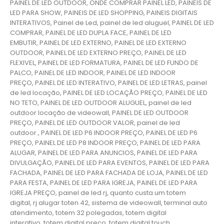
PAINEL DE LED OUTDOOR, ONDE COMPRAR PAINEL LED, PAINEIS DE
LED PARA SHOW, PAINEIS DE LED SHOPPING, PAINEIS DIGITAIS
INTERATIVOS, Painel de Led, painel de led aluguel, PAINEL DE LED
COMPRAR, PAINEL DE LED DUPLA FACE, PAINEL DE LED
EMBUTIR, PAINEL DE LED EXTERNO, PAINEL DE LED EXTERNO
OUTDOOR, PAINEL DE LED EXTERNO PREÇO, PAINEL DE LED
FLEXIVEL, PAINEL DE LED FORMATURA, PAINEL DE LED FUNDO DE
PALCO, PAINEL DE LED INDOOR, PAINEL DE LED INDOOR
PREÇO, PAINEL DE LED INTERATIVO, PAINEL DE LED LETRAS, painel
de led locação, PAINEL DE LED LOCAÇÃO PREÇO, PAINEL DE LED
NO TETO, PAINEL DE LED OUTDOOR ALUGUEL, painel de led
outdoor locação de videowall, PAINEL DE LED OUTDOOR
PREÇO, PAINEL DE LED OUTDOOR VALOR, painel de led
outdoor., PAINEL DE LED P6 INDOOR PREÇO, PAINEL DE LED P6
PREÇO, PAINEL DE LED P8 INDOOR PREÇO, PAINEL DE LED PARA
ALUGAR, PAINEL DE LED PARA ANUNCIOS, PAINEL DE LED PARA
DIVULGAÇÃO, PAINEL DE LED PARA EVENTOS, PAINEL DE LED PARA
FACHADA, PAINEL DE LED PARA FACHADA DE LOJA, PAINEL DE LED
PARA FESTA, PAINEL DE LED PARA IGREJA, PAINEL DE LED PARA
IGREJA PREÇO, painel de led rj, quanto custa um totem
digital, rj alugar toten 42, sistema de videowall, terminal auto
atendimento, totem 32 polegadas, totem digital
interativo, totem digital preço, totem digital touch