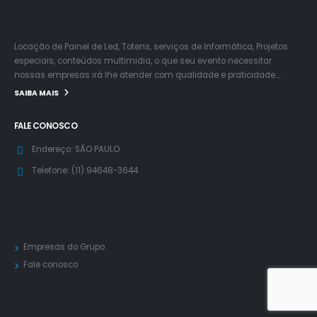
Locação de Painel de Led, Totens, serviços de Informática, Projetos
especiais, conteúdos multimidia, o que seu evento necessitar
nossas empresas irá lhe atender com qualidade e praticidade….
SAIBA MAIS
FALE CONOSCO
Endereço:
SÃO PAULO
Telefone:
(11) 94648-3644
Empresas do Grupo
Fale conosco