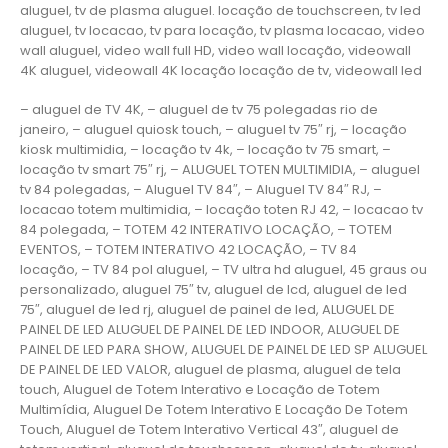
aluguel, tv de plasma aluguel. locação de touchscreen, tv led
aluguel, tv locacao, tv para locação, tv plasma locacao, video
wall aluguel, video wall full HD, video wall locação, videowall
4K aluguel, videowall 4K locação locação de tv, videowall led
– aluguel de TV 4K, – aluguel de tv 75 polegadas rio de
janeiro, – aluguel quiosk touch, – aluguel tv 75″ rj, – locação
kiosk multimidia, – locação tv 4k, – locação tv 75 smart, –
locação tv smart 75″ rj, – ALUGUEL TOTEN MULTIMIDIA, – aluguel
tv 84 polegadas, – Aluguel TV 84″, – Aluguel TV 84″ RJ, –
locacao totem multimidia, – locação toten RJ 42, – locacao tv
84 polegada, – TOTEM 42 INTERATIVO LOCAÇÃO, – TOTEM
EVENTOS, – TOTEM INTERATIVO 42 LOCAÇÃO, – TV 84
locação, – TV 84 pol aluguel, – TV ultra hd aluguel, 45 graus ou
personalizado, aluguel 75″ tv, aluguel de lcd, aluguel de led
75″, aluguel de led rj, aluguel de painel de led, ALUGUEL DE
PAINEL DE LED ALUGUEL DE PAINEL DE LED INDOOR, ALUGUEL DE
PAINEL DE LED PARA SHOW, ALUGUEL DE PAINEL DE LED SP ALUGUEL
DE PAINEL DE LED VALOR, aluguel de plasma, aluguel de tela
touch, Aluguel de Totem Interativo e Locação de Totem
Multimídia, Aluguel De Totem Interativo E Locação De Totem
Touch, Aluguel de Totem Interativo Vertical 43″, aluguel de