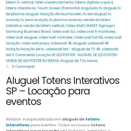
totem tv vertical
,
toten credenciamento
,
totens digitais o que e
,
totens interativos
,
Touch Screen (horizontal angulado
,
tv aluguel
,
tv
de plasma aluguel. locação de touchscreen
,
tv led aluguel
,
tv
locacao
,
tv para locação
,
tv plasma locacao
,
venda de totem
interativo
,
venda de totem vertical
,
Video Wall | SMART Signage |
Samsung Business Brasil
,
video wall 1x2
,
video wall 6 monitores
,
video wall aluguel
,
video wall controller
,
video wall full HD
,
video wall
locação
,
video wall preço
,
videowall 4K aluguel
,
videowall 4K
locação locação de tv
,
videowall led - aluguel de TV 4K
,
videowall
led 0 Comments Locação DE LED POSTER -ALUGUEL DE LED POSTER-
VENDA DE LED POSTER NO BRASIL Aluguel de TVs novas
0 Comments
Aluguel Totens Interativos
SP – Locação para
eventos
Allvision é especializada em
aluguel de
totens
interativos
para eventos. Todos os nossos
totens
interativos para locação
são testados, instalados e