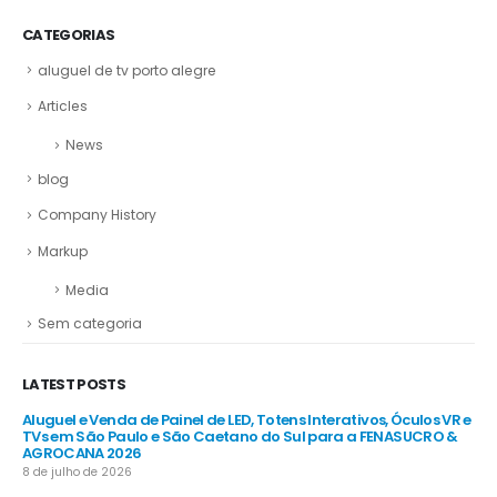
CATEGORIAS
aluguel de tv porto alegre
Articles
News
blog
Company History
Markup
Media
Sem categoria
LATEST POSTS
R e
Aluguel e Venda de Painel de LED, Totens Interativos, Óculos VR e
Alu
e
TVs em São Paulo e São Caetano do Sul para a FENASUCRO &
TV
AGROCANA 2026
Sã
8 de julho de 2026
8 d