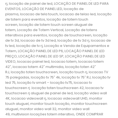
rj, locação de painel de led, LOCAÇÃO DE PAINEL DE LED PARA
EVENTOS, LOCAÇÃO DE PAINEL LED, locação de
plasma, locacao de tela touch, locacao de telao led, locação
de totem para eventos, locação de totem touch
screen, locação de totem touch screen aluguel de
totem, Locação de Totem Vertical, Locação de totens
interativos para eventos, locação de touchscreen, locação
de tv 3d, locacao de tv 3d led, locação de tv 3d rj, locacao de
tv led, locação de tv rj, Locação e Venda de Equipamentos e
Totem, LOCAÇÃO PAINEL DE LED P6, LOCAÇÃO PAINEL DE LED
PREÇO, LOCAÇÃO PAINEL DE LED SP, LOCAÇÃO PAINEL DE LED
VIDEO, locacao painel led, locacao totem, locacao totem
42″, locacao totem 42″ multimidia, locação toten 42″
RJ, locação toten touchscreen, locação touch rj, locacao TV
75 polegadas, locação tv 75″ 4k, locação tv 75″ RJ, locação tv
led 75, locação tv smart – locação tv75, locacao tv
touchscreen rj .locação toten touchscreen 42, locacao tv
touchscreen rj aluguel de painel de led, locação video wall
4K, locacao videowall rj, locacao videowall UHD, monitor
touch aluguel, monitor touch locação, monitor touchscreen
aluguel, monitor video wall 32, monitor video wall
49, multivision locações totem interativo, ONDE COMPRAR