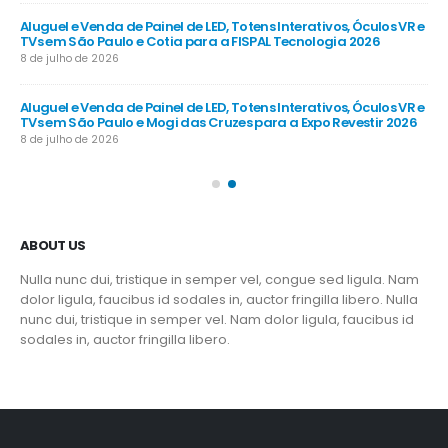
R e
Aluguel e Venda de Painel de LED, Totens Interativos, Óculos VR e
Alu
TVs em São Paulo e Cotia para a FISPAL Tecnologia 2026
TVs
8 de julho de 2026
8 d
R e
Aluguel e Venda de Painel de LED, Totens Interativos, Óculos VR e
Alu
TVs em São Paulo e Mogi das Cruzes para a Expo Revestir 2026
TV
8 de julho de 2026
8 d
ABOUT US
Nulla nunc dui, tristique in semper vel, congue sed ligula. Nam
dolor ligula, faucibus id sodales in, auctor fringilla libero. Nulla
nunc dui, tristique in semper vel. Nam dolor ligula, faucibus id
sodales in, auctor fringilla libero.