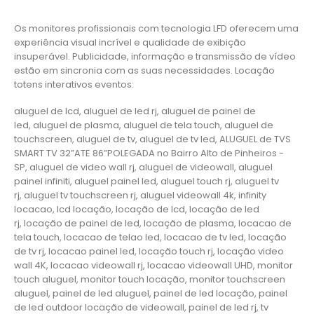
Os monitores profissionais com tecnologia LFD oferecem uma
experiência visual incrível e qualidade de exibição
insuperável. Publicidade, informação e transmissão de vídeo
estão em sincronia com as suas necessidades. Locação
totens interativos eventos:
aluguel de lcd, aluguel de led rj, aluguel de painel de
led, aluguel de plasma, aluguel de tela touch, aluguel de
touchscreen, aluguel de tv, aluguel de tv led, ALUGUEL de TVS
SMART TV 32”ATE 86”POLEGADA no Bairro‎ Alto de Pinheiros‎ -
SP, aluguel de video wall rj, aluguel de videowall, aluguel
painel infiniti, aluguel painel led, aluguel touch rj, aluguel tv
rj, aluguel tv touchscreen rj, aluguel videowall 4k, infinity
locacao, lcd locação, locação de lcd, locação de led
rj, locação de painel de led, locação de plasma, locacao de
tela touch, locacao de telao led, locacao de tv led, locação
de tv rj, locacao painel led, locação touch rj, locação video
wall 4K, locacao videowall rj, locacao videowall UHD, monitor
touch aluguel, monitor touch locação, monitor touchscreen
aluguel, painel de led aluguel, painel de led locação, painel
de led outdoor locação de videowall, painel de led rj, tv