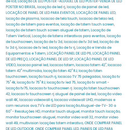
de lcd
,
Locação DE LED POSTER -ALUGUEL DE LED POSTER-VENDA DE LED
POSTER NO BRASIL
,
locação de led rj
,
locação de painel de led
,
LOCAÇÃO DE PAINEL DE LED PARA EVENTOS
,
LOCAÇÃO DE PAINEL LED
,
locação de plasma
,
locacao de tela touch
,
locacao de telao led
,
locação de totem para eventos
,
locação de totem touch screen
,
locação de totem touch screen aluguel de totem
,
Locação de
Totem Vertical
,
Locação de totens interativos para eventos
,
locação
de touchscreen
,
locação de tv 3d
,
locacao de tv 3d led
,
locação de
tv 3d rj
,
locacao de tv led
,
locação de tv rj
,
Locação e Venda de
Equipamentos e Totem
,
LOCAÇÃO PAINEL DE LED P6
,
LOCAÇÃO PAINEL
DE LED PREÇO
,
LOCAÇÃO PAINEL DE LED SP
,
LOCAÇÃO PAINEL DE LED
VIDEO
,
locacao painel led
,
locacao totem
,
locacao totem 42"
,
locacao
totem 42" multimidia
,
locação toten 42" RJ
,
locação toten
touchscreen
,
locação touch rj
,
locacao TV 75 polegadas
,
locação tv
75" 4k
,
locação tv 75" RJ
,
locação tv led 75
,
locação tv smart -
locação tv75
,
locacao tv touchscreen rj .locação toten touchscreen
42
,
locacao tv touchscreen rj aluguel de painel de led
,
locação video
wall 4K
,
locacao videowall rj
,
locacao videowall UHD
,
modernas e
com recursos ava;TV's de LED para locação;Aluguel-de-TV- 30 a
60" - Resoluções HD
,
monitor touch aluguel
,
monitor touch locação
,
monitor touchscreen aluguel
,
monitor video wall 32
,
monitor video
wall 49
,
multivision locações totem interativo
,
ONDE COMPRAR PAINEL
DE LED OUTDOOR
,
ONDE COMPRAR PAINEL LED
,
PAINEIS DE LED PARA