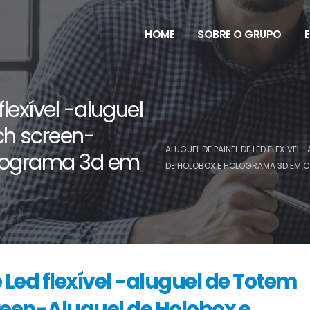
HOME
SOBRE O GRUPO
flexível -aluguel
ch screen-
ALUGUEL DE PAINEL DE LED FLEXÍVE
olograma 3d em
DE HOLOBOX E HOLOGRAMA 3D EM 
 Led flexível -aluguel de Totem
reen-Aluguel de Holobox e