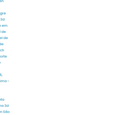
een
egre
 3d
en em
l de
el de
 de
uch
orte
e
-
5
,
aima -
nta
ama 3d
em São