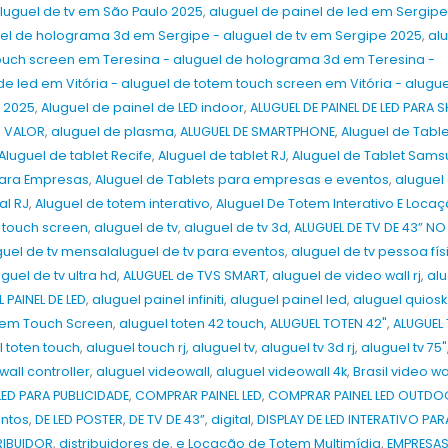
luguel de tv em São Paulo 2025
,
aluguel de painel de led em Sergipe
uel de holograma 3d em Sergipe - aluguel de tv em Sergipe 2025
,
al
touch screen em Teresina - aluguel de holograma 3d em Teresina -
de led em Vitória - aluguel de totem touch screen em Vitória - alugu
a 2025
,
Aluguel de painel de LED indoor
,
ALUGUEL DE PAINEL DE LED PARA
D VALOR
,
aluguel de plasma
,
ALUGUEL DE SMARTPHONE
,
Aluguel de Table
Aluguel de tablet Recife
,
Aluguel de tablet RJ
,
Aluguel de Tablet Sams
 para Empresas
,
Aluguel de Tablets para empresas e eventos
,
aluguel
al RJ
,
Aluguel de totem interativo
,
Aluguel De Totem Interativo E Loca
 touch screen
,
aluguel de tv
,
aluguel de tv 3d
,
ALUGUEL DE TV DE 43” NO
guel de tv mensalaluguel de tv para eventos
,
aluguel de tv pessoa fís
guel de tv ultra hd
,
ALUGUEL de TVS SMART
,
aluguel de video wall rj
,
alu
 PAINEL DE LED
,
aluguel painel infiniti
,
aluguel painel led
,
aluguel quiosk
tem Touch Screen
,
aluguel toten 42 touch
,
ALUGUEL TOTEN 42"
,
ALUGUEL
l toten touch
,
aluguel touch rj
,
aluguel tv
,
aluguel tv 3d rj
,
aluguel tv 75"
wall controller
,
aluguel videowall
,
aluguel videowall 4k
,
Brasil video wa
ED PARA PUBLICIDADE
,
COMPRAR PAINEL LED
,
COMPRAR PAINEL LED OUTDO
ntos
,
DE LED POSTER
,
DE TV DE 43”
,
digital
,
DISPLAY DE LED INTERATIVO PAR
RIBUIDOR
,
distribuidores de
,
e Locação de Totem Multimídia
,
EMPRESAS