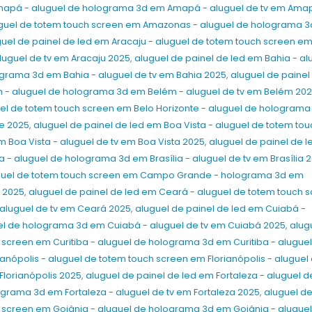
mapá - aluguel de holograma 3d em Amapá - aluguel de tv em Ama
2026
2026
8 de julho de 2026
8 de julho de 2026
uguel de totem touch screen em Amazonas - aluguel de holograma 
guel de painel de led em Aracaju - aluguel de totem touch screen e
Aluguel e Venda de Painel de LED,
Aluguel e Venda de Painel 
luguel de tv em Aracaju 2025
,
aluguel de painel de led em Bahia - al
Totens Interativos, Óculos VR e TVs
Totens Interativos, Óculos
ograma 3d em Bahia - aluguel de tv em Bahia 2025
,
aluguel de painel
a
em São Paulo e Cotia para a FISPAL
em São Paulo e Embu das 
 - aluguel de holograma 3d em Belém - aluguel de tv em Belém 20
Tecnologia 2026
a Bett Brasil 2026
uel de totem touch screen em Belo Horizonte - aluguel de holograma
8 de julho de 2026
8 de julho de 2026
te 2025
,
aluguel de painel de led em Boa Vista - aluguel de totem tou
 Boa Vista - aluguel de tv em Boa Vista 2025
,
aluguel de painel de 
Aluguel e Venda de Painel de LED,
Aluguel e Venda de Painel 
Totens Interativos, Óculos VR e TVs
Totens Interativos, Óculos
ia - aluguel de holograma 3d em Brasília - aluguel de tv em Brasília 
ra
em São Paulo e Mogi das Cruzes para
em São Paulo e Taboão da
uguel de totem touch screen em Campo Grande - holograma 3d em
a Expo Revestir 2026
a CONARH 2026
 2025
,
aluguel de painel de led em Ceará - aluguel de totem touch 
8 de julho de 2026
8 de julho de 2026
aluguel de tv em Ceará 2025
,
aluguel de painel de led em Cuiabá -
el de holograma 3d em Cuiabá - aluguel de tv em Cuiabá 2025
,
alug
 screen em Curitiba - aluguel de holograma 3d em Curitiba - aluguel
ianópolis - aluguel de totem touch screen em Florianópolis - aluguel
Florianópolis 2025
,
aluguel de painel de led em Fortaleza - aluguel d
ograma 3d em Fortaleza - aluguel de tv em Fortaleza 2025
,
aluguel d
h screen em Goiânia - aluguel de holograma 3d em Goiânia - aluguel