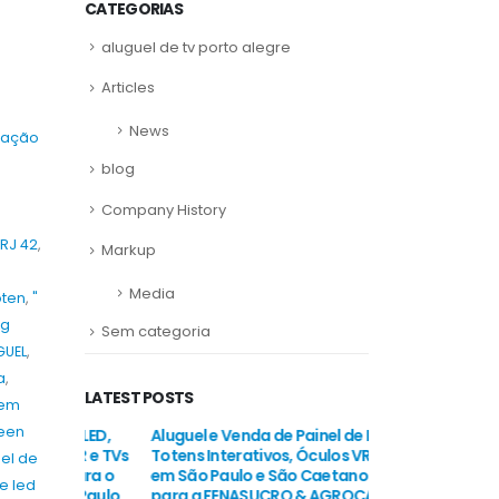
CATEGORIAS
aluguel de tv porto alegre
Articles
News
cação
blog
Company History
 RJ 42
,
Markup
Media
oten
,
"
ng
Sem categoria
GUEL
,
a
,
LATEST POSTS
dem
reen
de LED,
Aluguel e Venda de Painel de LED,
Aluguel e Venda d
 VR e TVs
Totens Interativos, Óculos VR e TVs
Totens Interativo
uel de
para o
em São Paulo e São Caetano do Sul
em São Paulo e 
e led
o Paulo
para a FENASUCRO & AGROCANA
Salão do Automó