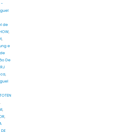
 -
uguel
el de
 SHOW
,
t
,
ung e
 de
ção De
 RJ
ica
,
guel
 TOTEN
,
ll
,
OR
,
A
 DE