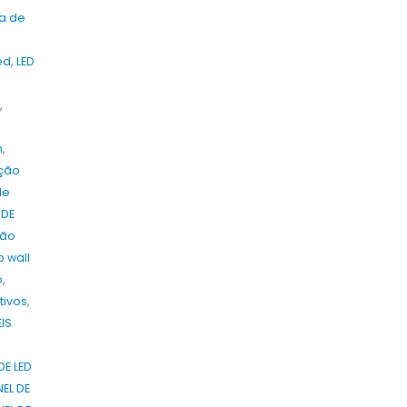
ca de
ed
,
LED
,
n
,
ção
de
 DE
ção
 wall
o
,
tivos
,
EIS
DE LED
NEL DE