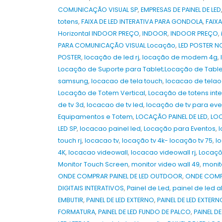
COMUNICAÇÃO VISUAL SP
,
EMPRESAS DE PAINEL DE LED
totens
,
FAIXA DE LED INTERATIVA PARA GONDOLA
,
FAIXA
Horizontal INDOOR PREÇO
,
INDOOR
,
INDOOR PREÇO
,
PARA COMUNICAÇÃO VISUAL Locação
,
LED POSTER N
POSTER
,
locação de led rj
,
locação de modem 4g
,
Locação de Suporte para Tablet;Locação de Table
samsung
,
locacao de tela touch
,
locacao de telao
Locação de Totem Vertical
,
Locação de totens inte
de tv 3d
,
locacao de tv led
,
locação de tv para eve
Equipamentos e Totem
,
LOCAÇÃO PAINEL DE LED
,
LOC
LED SP
,
locacao painel led
,
Locação para Eventos
,
touch rj
,
locacao tv
,
locação tv 4k- locação tv 75
,
l
4K
,
locacao videowall
,
locacao videowall rj
,
Locaç
Monitor Touch Screen
,
monitor video wall 49
,
monit
ONDE COMPRAR PAINEL DE LED OUTDOOR
,
ONDE COMPR
DIGITAIS INTERATIVOS
,
Painel de Led
,
painel de led a
EMBUTIR
,
PAINEL DE LED EXTERNO
,
PAINEL DE LED EXTE
FORMATURA
,
PAINEL DE LED FUNDO DE PALCO
,
PAINEL D