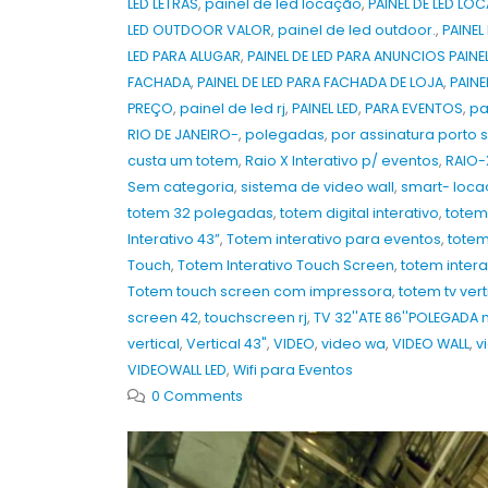
LED LETRAS
,
painel de led locação
,
PAINEL DE LED L
LED OUTDOOR VALOR
,
painel de led outdoor.
,
PAINEL
LED PARA ALUGAR
,
PAINEL DE LED PARA ANUNCIOS PAIN
FACHADA
,
PAINEL DE LED PARA FACHADA DE LOJA
,
PAINE
PREÇO
,
painel de led rj
,
PAINEL LED
,
PARA EVENTOS
,
pa
RIO DE JANEIRO-
,
polegadas
,
por assinatura porto 
custa um totem
,
Raio X Interativo p/ eventos
,
RAIO-
Sem categoria
,
sistema de video wall
,
smart- locaç
totem 32 polegadas
,
totem digital interativo
,
totem
Interativo 43”
,
Totem interativo para eventos
,
totem
Touch
,
Totem Interativo Touch Screen
,
totem inter
Totem touch screen com impressora
,
totem tv vert
screen 42
,
touchscreen rj
,
TV 32''ATE 86''POLEGADA no
vertical
,
Vertical 43"
,
VIDEO
,
video wa
,
VIDEO WALL
,
v
VIDEOWALL LED
,
Wifi para Eventos
0 Comments