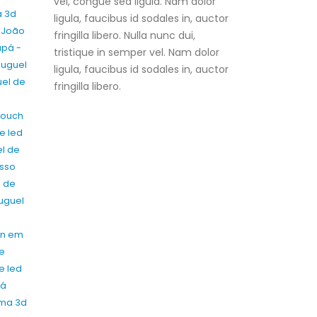
vel, congue sed ligula. Nam dolor
a 3d
ligula, faucibus id sodales in, auctor
m João
fringilla libero. Nulla nunc dui,
apá -
tristique in semper vel. Nam dolor
luguel
ligula, faucibus id sodales in, auctor
uel de
fringilla libero.
touch
e led
l de
osso
l de
uguel
en em
de
e led
ná
ama 3d