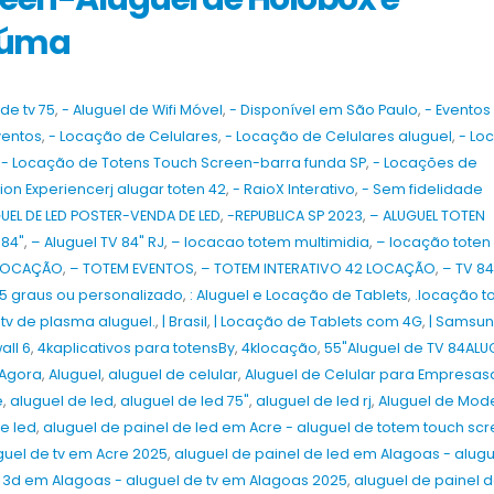
iúma
de tv 75
,
- Aluguel de Wifi Móvel
,
- Disponível em São Paulo
,
- Eventos
ventos
,
- Locação de Celulares
,
- Locação de Celulares aluguel
,
- Lo
,
- Locação de Totens Touch Screen-barra funda SP
,
- Locações de
sion Experiencerj alugar toten 42
,
- RaioX Interativo
,
- Sem fidelidade
UEL DE LED POSTER-VENDA DE LED
,
-REPUBLICA SP 2023
,
– ALUGUEL TOTEN
 84"
,
– Aluguel TV 84" RJ
,
– locacao totem multimidia
,
– locação toten
 LOCAÇÃO
,
– TOTEM EVENTOS
,
– TOTEM INTERATIVO 42 LOCAÇÃO
,
– TV 84
45 graus ou personalizado
,
: Aluguel e Locação de Tablets
,
.locação t
ltv de plasma aluguel.
,
| Brasil
,
| Locação de Tablets com 4G
,
| Samsu
all 6
,
4kaplicativos para totensBy
,
4klocação
,
55"Aluguel de TV 84ALU
 Agora
,
Aluguel
,
aluguel de celular
,
Aluguel de Celular para Empresas
e
,
aluguel de led
,
aluguel de led 75"
,
aluguel de led rj
,
Aluguel de Mo
e led
,
aluguel de painel de led em Acre - aluguel de totem touch sc
Aluguel e Venda de Painel de LED,
Aluguel e Venda de Painel 
Totens Interativos, Óculos VR e TVs
Totens Interativos, Óculos
guel de tv em Acre 2025
,
aluguel de painel de led em Alagoas - alug
em São Paulo e São Caetano do Sul
em São Paulo e Campinas 
3d em Alagoas - aluguel de tv em Alagoas 2025
,
aluguel de painel d
para a FENASUCRO & AGROCANA
Salão do Automóvel de Sã