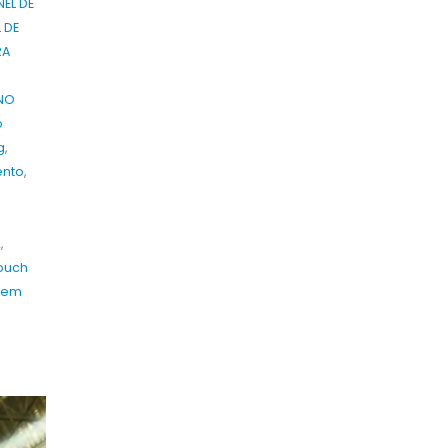
NEL DE
L DE
RA
NO
o
g
,
ento
,
2
,
ouch
tem