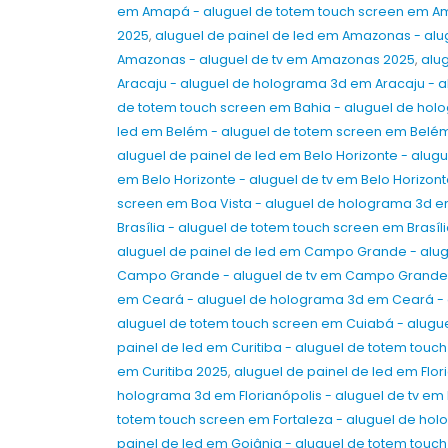
em Amapá - aluguel de totem touch screen em A
2026
8 de julho de 2026
2025
,
aluguel de painel de led em Amazonas - al
Amazonas - aluguel de tv em Amazonas 2025
,
alu
Aluguel e Venda de Painel de LED,
Aracaju - aluguel de holograma 3d em Aracaju - a
Totens Interativos, Óculos VR e TVs
de totem touch screen em Bahia - aluguel de hol
em São Paulo e Embu das Artes par
led em Belém - aluguel de totem screen em Belém
a Bett Brasil 2026
aluguel de painel de led em Belo Horizonte - alug
8 de julho de 2026
em Belo Horizonte - aluguel de tv em Belo Horizon
screen em Boa Vista - aluguel de holograma 3d em
Aluguel e Venda de Painel de LED,
Totens Interativos, Óculos VR e TVs
Brasília - aluguel de totem touch screen em Brasíl
em São Paulo e Taboão da Serra pa
aluguel de painel de led em Campo Grande - al
a CONARH 2026
Campo Grande - aluguel de tv em Campo Grande
8 de julho de 2026
em Ceará - aluguel de holograma 3d em Ceará - 
aluguel de totem touch screen em Cuiabá - alugu
painel de led em Curitiba - aluguel de totem touch
em Curitiba 2025
,
aluguel de painel de led em Flor
holograma 3d em Florianópolis - aluguel de tv em 
totem touch screen em Fortaleza - aluguel de hol
painel de led em Goiânia - aluguel de totem touc