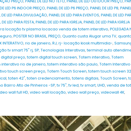
OCAÇÃO PREÇO
,
PAINEL DE LED NO TETO
,
PAINEL DE LED OUTDOOR PREÇO
,
PAI
 DE LED P6 INDOOR PREÇO
,
PAINEL DE LED P6 PREÇO
,
PAINEL DE LED P8
,
PAINE
EL DE LED PARA DIVULGAÇÃO
,
PAINEL DE LED PARA EVENTOS
,
PAINEL DE LED PA
L DE LED PARA FESTA
,
PAINEL DE LED PARA IGREJA
,
PAINEL DE LED PARA IGREJA
ra locação tv plasma locacao venda de totem interativo
,
POLEGADA 
seguro
,
POSTER NO BRASIL
,
PREÇO
,
Quanto custa Alugar uma TV
,
quant
X INTERATIVO
,
rio de janeiro
,
RJ
,
rj- locação kiosk multimidia-
,
Samsun
ão tv smart 75" rj
,
SP
,
Tecnologias Interativas
,
terminal auto atendim
 digital preço
,
totem digital touch screen
,
Totem interativo
,
Totem
 interativo rio de janeiro
,
totem interativo são paulo
,
Totem Interativo
ativo touch screen preço
,
Totem Touch Screen
,
totem touch screen 3
ical
,
toten 42"
,
toten credenciamento
,
totens digitais
,
Touch Screen
,
t
 Bairro‎ Alto de Pinheiros‎ -SP
,
tv 75"
,
tv led
,
tv smart
,
UHD
,
venda de to
ideo wall full HD
,
video wall locação
,
video wall preço
,
videowall 4K
,