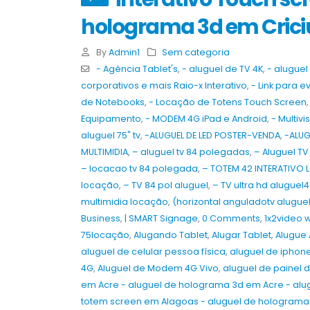
holograma 3d em Cric
By
Admin1
Sem categoria
- Agência Tablet's
,
- aluguel de TV 4K
,
- aluguel 
corporativos e mais Raio-x Interativo
,
- Link para e
de Notebooks
,
- Locação de Totens Touch Screen
Equipamento
,
- MODEM 4G iPad e Android
,
- Multivi
aluguel 75" tv
,
-ALUGUEL DE LED POSTER-VENDA
,
-ALUG
MULTIMIDIA
,
– aluguel tv 84 polegadas
,
– Aluguel TV
– locacao tv 84 polegada
,
– TOTEM 42 INTERATIVO
locação
,
– TV 84 pol aluguel
,
– TV ultra hd aluguel
multimidia locação
,
(horizontal anguladotv alugue
Business
,
| SMART Signage
,
0 Comments
,
1x2video w
75locação
,
Alugando Tablet
,
Alugar Tablet
,
Alugue
aluguel de celular pessoa física
,
aluguel de iphon
4G
,
Aluguel de Modem 4G Vivo
,
aluguel de painel d
Aluguel e Venda de Painel de LED,
Totens Interativos, Óculos VR e TVs
em Acre - aluguel de holograma 3d em Acre - alu
em São Paulo e Campinas para o
totem screen em Alagoas - aluguel de holograma 
Salão do Automóvel de São Paulo