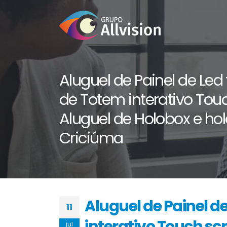
Aluguel de Painel de Led 
de Totem interativo Tou
Aluguel de Holobox e h
Criciúma
Aluguel de Painel de
11
interativo Touch sc
jul