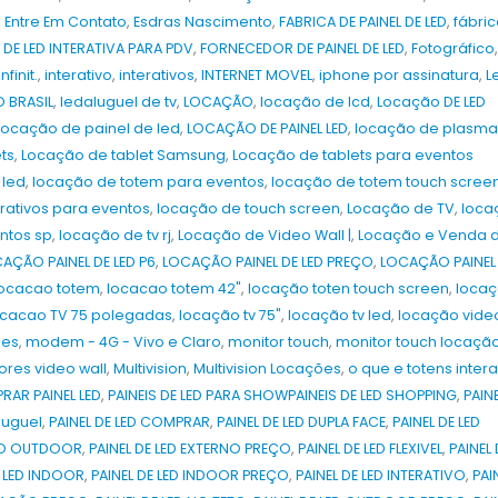
,
Entre Em Contato
,
Esdras Nascimento
,
FABRICA DE PAINEL DE LED
,
fábri
 DE LED INTERATIVA PARA PDV
,
FORNECEDOR DE PAINEL DE LED
,
Fotográfico
,
infinit.
,
interativo
,
interativos
,
INTERNET MOVEL
,
iphone por assinatura
,
L
O BRASIL
,
ledaluguel de tv
,
LOCAÇÃO
,
locação de lcd
,
Locação DE LED
locação de painel de led
,
LOCAÇÃO DE PAINEL LED
,
locação de plasma
ts
,
Locação de tablet Samsung
,
Locação de tablets para eventos
 led
,
locação de totem para eventos
,
locação de totem touch scree
rativos para eventos
,
locação de touch screen
,
Locação de TV
,
loca
ntos sp
,
locação de tv rj
,
Locação de Video Wall |
,
Locação e Venda 
AÇÃO PAINEL DE LED P6
,
LOCAÇÃO PAINEL DE LED PREÇO
,
LOCAÇÃO PAINEL
locacao totem
,
locacao totem 42"
,
locação toten touch screen
,
loca
ocacao TV 75 polegadas
,
locação tv 75"
,
locação tv led
,
locação video
ões
,
modem - 4G - Vivo e Claro
,
monitor touch
,
monitor touch locaçã
ores video wall
,
Multivision
,
Multivision Locações
,
o que e totens intera
AR PAINEL LED
,
PAINEIS DE LED PARA SHOWPAINEIS DE LED SHOPPING
,
PAIN
luguel
,
PAINEL DE LED COMPRAR
,
PAINEL DE LED DUPLA FACE
,
PAINEL DE LED
RNO OUTDOOR
,
PAINEL DE LED EXTERNO PREÇO
,
PAINEL DE LED FLEXIVEL
,
PAINEL 
E LED INDOOR
,
PAINEL DE LED INDOOR PREÇO
,
PAINEL DE LED INTERATIVO
,
PAI