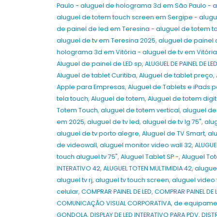
Paulo - aluguel de holograma 3d em São Paulo - a
aluguel de totem touch screen em Sergipe - alug
de painel de led em Teresina - aluguel de totem 
aluguel de tv em Teresina 2025
,
aluguel de painel 
holograma 3d em Vitória - aluguel de tv em Vitóri
Aluguel de painel de LED sp
,
ALUGUEL DE PAINEL DE LE
Aluguel de tablet Curitiba
,
Aluguel de tablet preço
,
Apple para Empresas
,
Aluguel de Tablets e iPads
tela touch
,
Aluguel de totem
,
Aluguel de totem digit
Totem Touch
,
aluguel de totem vertical
,
aluguel de
em 2025
,
aluguel de tv led
,
aluguel de tv lg 75"
,
alu
aluguel de tv porto alegre
,
Aluguel de TV Smart
,
alu
de videowall
,
aluguel monitor video wall 32
,
ALUGUEL
touch aluguel tv 75"
,
Aluguel Tablet SP -
,
Aluguel To
INTERATIVO 42
,
ALUGUEL TOTEN MULTIMIDIA 42
,
alugue
aluguel tv rj
,
aluguel tv touch screen
,
aluguel video 
celular
,
COMPRAR PAINEL DE LED
,
COMPRAR PAINEL DE L
COMUNICAÇÃO VISUAL CORPORATIVA
,
de equipame
GONDOLA
,
DISPLAY DE LED INTERATIVO PARA PDV
,
DIST