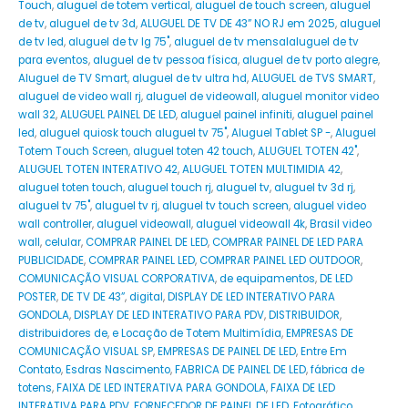
Touch
,
aluguel de totem vertical
,
aluguel de touch screen
,
aluguel
de tv
,
aluguel de tv 3d
,
ALUGUEL DE TV DE 43” NO RJ em 2025
,
aluguel
de tv led
,
aluguel de tv lg 75"
,
aluguel de tv mensalaluguel de tv
para eventos
,
aluguel de tv pessoa física
,
aluguel de tv porto alegre
,
Aluguel de TV Smart
,
aluguel de tv ultra hd
,
ALUGUEL de TVS SMART
,
aluguel de video wall rj
,
aluguel de videowall
,
aluguel monitor video
wall 32
,
ALUGUEL PAINEL DE LED
,
aluguel painel infiniti
,
aluguel painel
led
,
aluguel quiosk touch aluguel tv 75"
,
Aluguel Tablet SP -
,
Aluguel
Totem Touch Screen
,
aluguel toten 42 touch
,
ALUGUEL TOTEN 42"
,
ALUGUEL TOTEN INTERATIVO 42
,
ALUGUEL TOTEN MULTIMIDIA 42
,
aluguel toten touch
,
aluguel touch rj
,
aluguel tv
,
aluguel tv 3d rj
,
aluguel tv 75"
,
aluguel tv rj
,
aluguel tv touch screen
,
aluguel video
wall controller
,
aluguel videowall
,
aluguel videowall 4k
,
Brasil video
wall
,
celular
,
COMPRAR PAINEL DE LED
,
COMPRAR PAINEL DE LED PARA
PUBLICIDADE
,
COMPRAR PAINEL LED
,
COMPRAR PAINEL LED OUTDOOR
,
COMUNICAÇÃO VISUAL CORPORATIVA
,
de equipamentos
,
DE LED
POSTER
,
DE TV DE 43”
,
digital
,
DISPLAY DE LED INTERATIVO PARA
GONDOLA
,
DISPLAY DE LED INTERATIVO PARA PDV
,
DISTRIBUIDOR
,
distribuidores de
,
e Locação de Totem Multimídia
,
EMPRESAS DE
COMUNICAÇÃO VISUAL SP
,
EMPRESAS DE PAINEL DE LED
,
Entre Em
Contato
,
Esdras Nascimento
,
FABRICA DE PAINEL DE LED
,
fábrica de
totens
,
FAIXA DE LED INTERATIVA PARA GONDOLA
,
FAIXA DE LED
INTERATIVA PARA PDV
,
FORNECEDOR DE PAINEL DE LED
,
Fotográfico
,