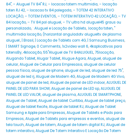
84"
,
– Aluguel TV 84" RJ
,
– locacao totem multimidia
,
– locação
toten RJ 42
,
– locacao tv 84 polegada
,
– TOTEM 42 INTERATIVO
LOCAÇÃO
,
– TOTEM EVENTOS
,
– TOTEM INTERATIVO 42 LOCAÇÃO
,
– TV
84 locação
,
– TV 84 pol aluguel
,
– TV ultra hd aluguel45 graus ou
personalizado
,
: Aluguel e Locação de Tablets
,
.locação toten
,
"
multimidia locação
,
(horizontal anguladotv alugueltv de plasma
aluguel.
,
| Brasil
,
| Locação de Tablets com 4G
,
| Samsung Business
,
| SMART Signage
,
0 Comments
,
1x2video wall 6
,
4kaplicativos para
totensBy
,
4klocação
,
55"Aluguel de TV 84ALUGUEL
,
75locação
,
Alugando Tablet
,
Alugar Tablet
,
Alugue Agora
,
Aluguel
,
aluguel de
celular
,
Aluguel de Celular para Empresasa
,
aluguel de celular
pessoa física
,
aluguel de iphone
,
aluguel de led
,
aluguel de led 75"
,
aluguel de led rj
,
Aluguel de Modem 4G
,
Aluguel de Modem 4G Vivo
,
aluguel de painel de led
,
Aluguel de painel de LED indoor
,
ALUGUEL DE
PAINEL DE LED PARA SHOW
,
Aluguel de painel de LED sp
,
ALUGUEL DE
PAINEL DE LED VALOR
,
aluguel de plasma
,
ALUGUEL DE SMARTPHONE
,
Aluguel de Tablet
,
Aluguel de tablet Curitiba
,
Aluguel de tablet preço
,
Aluguel de tablet Recife
,
Aluguel de tablet RJ
,
Aluguel de Tablet
Samsung e Apple para Empresas
,
Aluguel de Tablets e iPads para
Empresas
,
Aluguel de Tablets para empresas e eventos
,
aluguel de
tela touch
,
Aluguel de totem
,
Aluguel de totem digital RJ
,
Aluguel de
totem interativo
,
Aluguel De Totem Interativo E Locação De Totem