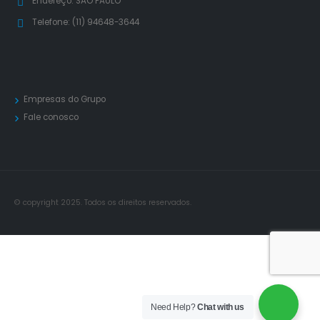
Endereço:
SÃO PAULO
Telefone:
(11) 94648-3644
Empresas do Grupo
Fale conosco
© copyright 2025. Todos os direitos reservados.
Need Help?
Chat with us