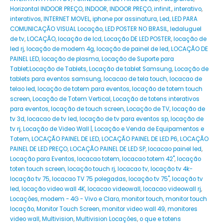
Horizontal INDOOR PREÇO
,
INDOOR
,
INDOOR PREÇO
,
infinit.
,
interativo
,
interativos
,
INTERNET MOVEL
,
iphone por assinatura
,
Led
,
LED PARA
COMUNICAÇÃO VISUAL Locação
,
LED POSTER NO BRASIL
,
ledaluguel
de tv
,
LOCAÇÃO
,
locação de lcd
,
Locação DE LED POSTER
,
locação de
led rj
,
locação de modem 4g
,
locação de painel de led
,
LOCAÇÃO DE
PAINEL LED
,
locação de plasma
,
Locação de Suporte para
Tablet;Locação de Tablets
,
Locação de tablet Samsung
,
Locação de
tablets para eventos samsung
,
locacao de tela touch
,
locacao de
telao led
,
locação de totem para eventos
,
locação de totem touch
screen
,
Locação de Totem Vertical
,
Locação de totens interativos
para eventos
,
locação de touch screen
,
Locação de TV
,
locação de
tv 3d
,
locacao de tv led
,
locação de tv para eventos sp
,
locação de
tv rj
,
Locação de Video Wall |
,
Locação e Venda de Equipamentos e
Totem
,
LOCAÇÃO PAINEL DE LED
,
LOCAÇÃO PAINEL DE LED P6
,
LOCAÇÃO
PAINEL DE LED PREÇO
,
LOCAÇÃO PAINEL DE LED SP
,
locacao painel led
,
Locação para Eventos
,
locacao totem
,
locacao totem 42"
,
locação
toten touch screen
,
locação touch rj
,
locacao tv
,
locação tv 4k-
locação tv 75
,
locacao TV 75 polegadas
,
locação tv 75"
,
locação tv
led
,
locação video wall 4K
,
locacao videowall
,
locacao videowall rj
,
Locações
,
modem - 4G - Vivo e Claro
,
monitor touch
,
monitor touch
locação
,
Monitor Touch Screen
,
monitor video wall 49
,
monitores
video wall
,
Multivision
,
Multivision Locações
,
o que e totens