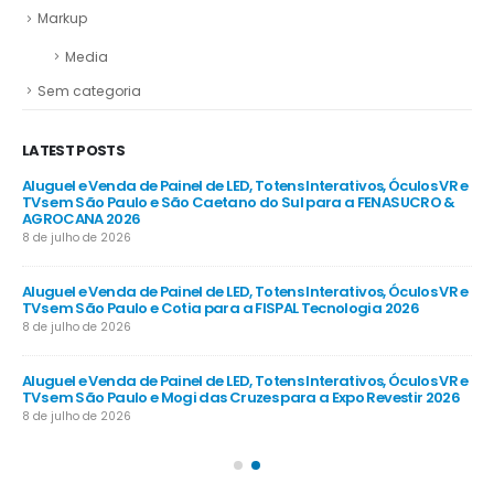
Markup
Media
Sem categoria
LATEST POSTS
R e
Aluguel e Venda de Painel de LED, Totens Interativos, Óculos VR e
Alu
e
TVs em São Paulo e São Caetano do Sul para a FENASUCRO &
TV
AGROCANA 2026
Sã
8 de julho de 2026
8 d
R e
Aluguel e Venda de Painel de LED, Totens Interativos, Óculos VR e
Alu
TVs em São Paulo e Cotia para a FISPAL Tecnologia 2026
TVs
8 de julho de 2026
8 d
R e
Aluguel e Venda de Painel de LED, Totens Interativos, Óculos VR e
Alu
TVs em São Paulo e Mogi das Cruzes para a Expo Revestir 2026
TV
8 de julho de 2026
8 d