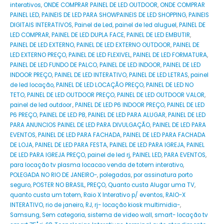
interativos
,
ONDE COMPRAR PAINEL DE LED OUTDOOR
,
ONDE COMPRAR
PAINEL LED
,
PAINEIS DE LED PARA SHOWPAINEIS DE LED SHOPPING
,
PAINEIS
DIGITAIS INTERATIVOS
,
Painel de Led
,
painel de led aluguel
,
PAINEL DE
LED COMPRAR
,
PAINEL DE LED DUPLA FACE
,
PAINEL DE LED EMBUTIR
,
PAINEL DE LED EXTERNO
,
PAINEL DE LED EXTERNO OUTDOOR
,
PAINEL DE
LED EXTERNO PREÇO
,
PAINEL DE LED FLEXIVEL
,
PAINEL DE LED FORMATURA
,
PAINEL DE LED FUNDO DE PALCO
,
PAINEL DE LED INDOOR
,
PAINEL DE LED
INDOOR PREÇO
,
PAINEL DE LED INTERATIVO
,
PAINEL DE LED LETRAS
,
painel
de led locação
,
PAINEL DE LED LOCAÇÃO PREÇO
,
PAINEL DE LED NO
TETO
,
PAINEL DE LED OUTDOOR PREÇO
,
PAINEL DE LED OUTDOOR VALOR
,
painel de led outdoor.
,
PAINEL DE LED P6 INDOOR PREÇO
,
PAINEL DE LED
P6 PREÇO
,
PAINEL DE LED P8
,
PAINEL DE LED PARA ALUGAR
,
PAINEL DE LED
PARA ANUNCIOS PAINEL DE LED PARA DIVULGAÇÃO
,
PAINEL DE LED PARA
EVENTOS
,
PAINEL DE LED PARA FACHADA
,
PAINEL DE LED PARA FACHADA
DE LOJA
,
PAINEL DE LED PARA FESTA
,
PAINEL DE LED PARA IGREJA
,
PAINEL
DE LED PARA IGREJA PREÇO
,
painel de led rj
,
PAINEL LED
,
PARA EVENTOS
,
para locação tv plasma locacao venda de totem interativo
,
POLEGADA NO RIO DE JANEIRO-
,
polegadas
,
por assinatura porto
seguro
,
POSTER NO BRASIL
,
PREÇO
,
Quanto custa Alugar uma TV
,
quanto custa um totem
,
Raio X Interativo p/ eventos
,
RAIO-X
INTERATIVO
,
rio de janeiro
,
RJ
,
rj- locação kiosk multimidia-
,
Samsung
,
Sem categoria
,
sistema de video wall
,
smart- locação tv