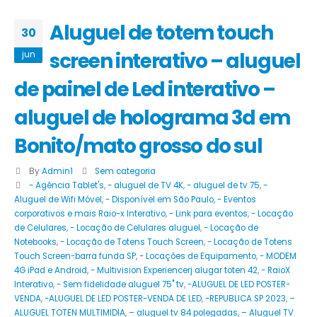
Aluguel de totem touch
30
screen interativo – aluguel
jun
de painel de Led interativo –
aluguel de holograma 3d em
Bonito/mato grosso do sul
By
Admin1
Sem categoria
- Agência Tablet's
,
- aluguel de TV 4K
,
- aluguel de tv 75
,
-
Aluguel de Wifi Móvel
,
- Disponível em São Paulo
,
- Eventos
corporativos e mais Raio-x Interativo
,
- Link para eventos
,
- Locação
de Celulares
,
- Locação de Celulares aluguel
,
- Locação de
Notebooks
,
- Locação de Totens Touch Screen
,
- Locação de Totens
Touch Screen-barra funda SP
,
- Locações de Equipamento
,
- MODEM
4G iPad e Android
,
- Multivision Experiencerj alugar toten 42
,
- RaioX
Interativo
,
- Sem fidelidade aluguel 75" tv
,
-ALUGUEL DE LED POSTER-
VENDA
,
-ALUGUEL DE LED POSTER-VENDA DE LED
,
-REPUBLICA SP 2023
,
–
ALUGUEL TOTEN MULTIMIDIA
,
– aluguel tv 84 polegadas
,
– Aluguel TV