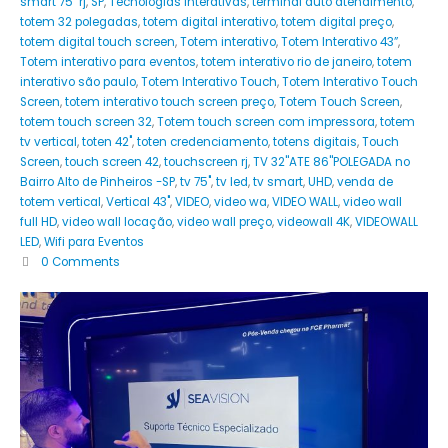
smart 75" rj
,
SP
,
Tecnologias Interativas
,
terminal auto atendimento
,
totem 32 polegadas
,
totem digital interativo
,
totem digital preço
,
totem digital touch screen
,
Totem interativo
,
Totem Interativo 43”
,
Totem interativo para eventos
,
totem interativo rio de janeiro
,
totem
interativo são paulo
,
Totem Interativo Touch
,
Totem Interativo Touch
Screen
,
totem interativo touch screen preço
,
Totem Touch Screen
,
totem touch screen 32
,
Totem touch screen com impressora
,
totem
tv vertical
,
toten 42"
,
toten credenciamento
,
totens digitais
,
Touch
Screen
,
touch screen 42
,
touchscreen rj
,
TV 32''ATE 86''POLEGADA no
Bairro‎ Alto de Pinheiros‎ -SP
,
tv 75"
,
tv led
,
tv smart
,
UHD
,
venda de
totem vertical
,
Vertical 43"
,
VIDEO
,
video wa
,
VIDEO WALL
,
video wall
full HD
,
video wall locação
,
video wall preço
,
videowall 4K
,
VIDEOWALL
LED
,
Wifi para Eventos
0 Comments