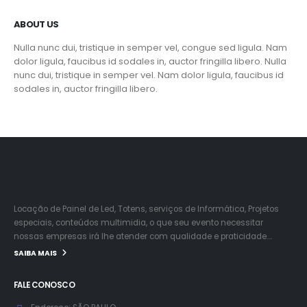
ABOUT US
Nulla nunc dui, tristique in semper vel, congue sed ligula. Nam
dolor ligula, faucibus id sodales in, auctor fringilla libero. Nulla
nunc dui, tristique in semper vel. Nam dolor ligula, faucibus id
sodales in, auctor fringilla libero.
Locação de Painel de Led, Totens, serviços de Informática, Projetos
especiais, conteúdos multimidia, o que seu evento necessitar
nossas empresas irá lhe atender com qualidade e praticidade….
SAIBA MAIS
FALE CONOSCO