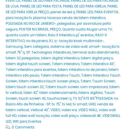
EVENTOS
,
PAINEL DE LED PARA FACHADA
,
PAINEL DE LED PARA FACHADA
DE LOJA
,
PAINEL DE LED PARA FESTA
,
PAINEL DE LED PARA IGREJA
,
PAINEL
DE LED PARA IGREJA PREÇO
,
painel de led rj
,
PAINEL LED
,
PARA EVENTOS
,
para locação tv plasma locacao venda de totem interativo
,
POLEGADA NO RIO DE JANEIRO-
,
polegadas
,
por assinatura porto
seguro
,
POSTER NO BRASIL
,
PREÇO
,
Quanto custa Alugar uma TV
,
quanto custa um totem
,
Raio X Interativo p/ eventos
,
RAIO-X
INTERATIVO
,
rio de janeiro
,
RJ
,
rj- locação kiosk multimidia-
,
Samsung
,
Sem categoria
,
sistema de video wall
,
smart- locação tv
smart 75" rj
,
SP
,
Tecnologias Interativas
,
terminal auto atendimento
,
totem 32 polegadas
,
totem digital interativo
,
totem digital preço
,
totem digital touch screen
,
Totem interativo
,
Totem Interativo 43”
,
Totem interativo para eventos
,
totem interativo rio de janeiro
,
totem
interativo são paulo
,
Totem Interativo Touch
,
Totem Interativo Touch
Screen
,
totem interativo touch screen preço
,
Totem Touch Screen
,
totem touch screen 32
,
Totem touch screen com impressora
,
totem
tv vertical
,
toten 42"
,
toten credenciamento
,
totens digitais
,
Touch
Screen
,
touch screen 42
,
touchscreen rj
,
TV 32''ATE 86''POLEGADA no
Bairro‎ Alto de Pinheiros‎ -SP
,
tv 75"
,
tv led
,
tv smart
,
UHD
,
venda de
totem vertical
,
Vertical 43"
,
VIDEO
,
video wa
,
VIDEO WALL
,
video wall
full HD
,
video wall locação
,
video wall preço
,
videowall 4K
,
VIDEOWALL
LED
,
Wifi para Eventos
0 Comments