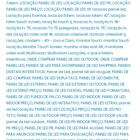
Totem
,
LOCAÇÃO PAINEL DE LED
,
LOCAÇÃO PAINEL DE LED P6
,
LOCAÇÃO
PAINEL DE LED PREÇO
,
LOCAÇÃO PAINEL DE LED SP
,
locacao painel led
,
Locação para Eventos
,
locacao totem
,
locacao totem 42"
,
locação
toten touch screen
,
locação touch rj
,
locacao tv
,
locação tv 4k-
locação tv 75
,
locacao TV 75 polegadas
,
locação tv 75"
,
locação tv
led
,
locação video wall 4K
,
locacao videowall
,
locacao videowall rj
,
Locações
,
modem - 4G - Vivo e Claro
,
monitor touch
,
monitor touch
locação
,
Monitor Touch Screen
,
monitor video wall 49
,
monitores
video wall
,
Multivision
,
Multivision Locações
,
o que e totens
interativos
,
ONDE COMPRAR PAINEL DE LED OUTDOOR
,
ONDE COMPRAR
PAINEL LED
,
PAINEIS DE LED PARA SHOWPAINEIS DE LED SHOPPING
,
PAINEIS
DIGITAIS INTERATIVOS
,
Painel de Led
,
painel de led aluguel
,
PAINEL DE
LED COMPRAR
,
PAINEL DE LED DUPLA FACE
,
PAINEL DE LED EMBUTIR
,
PAINEL DE LED EXTERNO
,
PAINEL DE LED EXTERNO OUTDOOR
,
PAINEL DE
LED EXTERNO PREÇO
,
PAINEL DE LED FLEXIVEL
,
PAINEL DE LED FORMATURA
,
PAINEL DE LED FUNDO DE PALCO
,
PAINEL DE LED INDOOR
,
PAINEL DE LED
INDOOR PREÇO
,
PAINEL DE LED INTERATIVO
,
PAINEL DE LED LETRAS
,
painel
de led locação
,
PAINEL DE LED LOCAÇÃO PREÇO
,
PAINEL DE LED NO
TETO
,
PAINEL DE LED OUTDOOR PREÇO
,
PAINEL DE LED OUTDOOR VALOR
,
painel de led outdoor.
,
PAINEL DE LED P6 INDOOR PREÇO
,
PAINEL DE LED
P6 PREÇO
,
PAINEL DE LED P8
,
PAINEL DE LED PARA ALUGAR
,
PAINEL DE LED
PARA ANUNCIOS PAINEL DE LED PARA DIVULGAÇÃO
,
PAINEL DE LED PARA