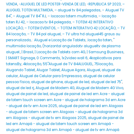
VENDA
,
-ALUGUEL DE LED POSTER-VENDA DE LED
,
-REPUBLICA SP 2023
,
–
ALUGUEL TOTEN MULTIMIDIA
,
– aluguel tv 84 polegadas
,
– Aluguel TV
84"
,
– Aluguel TV 84" RJ
,
– locacao totem multimidia
,
– locação
toten RJ 42
,
– locacao tv 84 polegada
,
– TOTEM 42 INTERATIVO
LOCAÇÃO
,
– TOTEM EVENTOS
,
– TOTEM INTERATIVO 42 LOCAÇÃO
,
– TV
84 locação
,
– TV 84 pol aluguel
,
– TV ultra hd aluguel45 graus ou
personalizado
,
: Aluguel e Locação de Tablets
,
.locação toten
,
"
multimidia locação
,
(horizontal anguladotv alugueltv de plasma
aluguel.
,
| Brasil
,
| Locação de Tablets com 4G
,
| Samsung Business
,
| SMART Signage
,
0 Comments
,
1x2video wall 6
,
4kaplicativos para
totensBy
,
4klocação
,
55"Aluguel de TV 84ALUGUEL
,
75locação
,
Alugando Tablet
,
Alugar Tablet
,
Alugue Agora
,
Aluguel
,
aluguel de
celular
,
Aluguel de Celular para Empresasa
,
aluguel de celular
pessoa física
,
aluguel de iphone
,
aluguel de led
,
aluguel de led 75"
,
aluguel de led rj
,
Aluguel de Modem 4G
,
Aluguel de Modem 4G Vivo
,
aluguel de painel de led
,
aluguel de painel de led em Acre - aluguel
de totem touch screen em Acre - aluguel de holograma 3d em Acre
- aluguel de tv em Acre 2025
,
aluguel de painel de led em Alagoas
- aluguel de totem screen em Alagoas - aluguel de holograma 3d
em Alagoas - aluguel de tv em Alagoas 2025
,
aluguel de painel de
led em Amapá - aluguel de totem touch screen em Amapá -
aluguel de holograma 3d em Amapá - aluguel de tv em Amapá