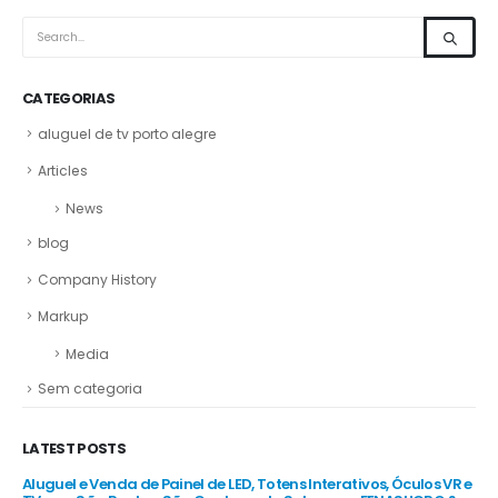
CATEGORIAS
aluguel de tv porto alegre
Articles
News
blog
Company History
Markup
Media
Sem categoria
LATEST POSTS
R e
Aluguel e Venda de Painel de LED, Totens Interativos, Óculos VR e
Alu