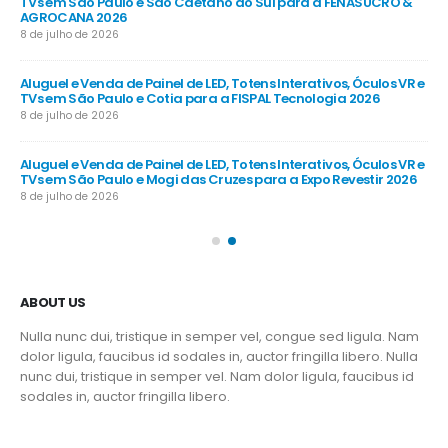
e
TVs em São Paulo e São Caetano do Sul para a FENASUCRO &
TV
AGROCANA 2026
Sã
8 de julho de 2026
8 d
R e
Aluguel e Venda de Painel de LED, Totens Interativos, Óculos VR e
Alu
TVs em São Paulo e Cotia para a FISPAL Tecnologia 2026
TVs
8 de julho de 2026
8 d
R e
Aluguel e Venda de Painel de LED, Totens Interativos, Óculos VR e
Alu
TVs em São Paulo e Mogi das Cruzes para a Expo Revestir 2026
TV
8 de julho de 2026
8 d
ABOUT US
Nulla nunc dui, tristique in semper vel, congue sed ligula. Nam
dolor ligula, faucibus id sodales in, auctor fringilla libero. Nulla
nunc dui, tristique in semper vel. Nam dolor ligula, faucibus id
sodales in, auctor fringilla libero.