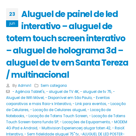
Aluguel de painel de led
23
interativo – aluguel de
jun
totem touch screen interativo
– aluguel de holograma 3d –
aluguel de tv em Santa Tereza
/ multinacional
By
Admin1
Sem categoria
- Agência Tablet's
,
- aluguel de TV 4K
,
- aluguel de tv 75
,
-
Aluguel de Wifi Móvel
,
- Disponível em São Paulo
,
- Eventos
corporativos e mais Raio-x Interativo
,
- Link para eventos
,
- Locação
de Celulares
,
- Locação de Celulares aluguel
,
- Locação de
Notebooks
,
- Locação de Totens Touch Screen
,
- Locação de Totens
Touch Screen-barra funda SP
,
- Locações de Equipamento
,
- MODEM
4G iPad e Android
,
- Multivision Experiencerj alugar toten 42
,
- RaioX
Interativo
,
- Sem fidelidade aluguel 75" tv
,
-ALUGUEL DE LED POSTER-