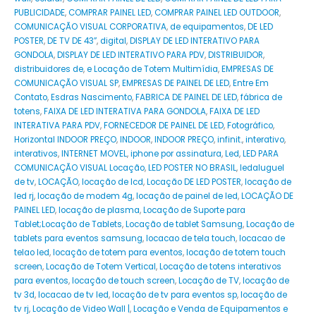
PUBLICIDADE
,
COMPRAR PAINEL LED
,
COMPRAR PAINEL LED OUTDOOR
,
COMUNICAÇÃO VISUAL CORPORATIVA
,
de equipamentos
,
DE LED
POSTER
,
DE TV DE 43”
,
digital
,
DISPLAY DE LED INTERATIVO PARA
GONDOLA
,
DISPLAY DE LED INTERATIVO PARA PDV
,
DISTRIBUIDOR
,
distribuidores de
,
e Locação de Totem Multimídia
,
EMPRESAS DE
COMUNICAÇÃO VISUAL SP
,
EMPRESAS DE PAINEL DE LED
,
Entre Em
Contato
,
Esdras Nascimento
,
FABRICA DE PAINEL DE LED
,
fábrica de
totens
,
FAIXA DE LED INTERATIVA PARA GONDOLA
,
FAIXA DE LED
INTERATIVA PARA PDV
,
FORNECEDOR DE PAINEL DE LED
,
Fotográfico
,
Horizontal INDOOR PREÇO
,
INDOOR
,
INDOOR PREÇO
,
infinit.
,
interativo
,
interativos
,
INTERNET MOVEL
,
iphone por assinatura
,
Led
,
LED PARA
COMUNICAÇÃO VISUAL Locação
,
LED POSTER NO BRASIL
,
ledaluguel
de tv
,
LOCAÇÃO
,
locação de lcd
,
Locação DE LED POSTER
,
locação de
led rj
,
locação de modem 4g
,
locação de painel de led
,
LOCAÇÃO DE
PAINEL LED
,
locação de plasma
,
Locação de Suporte para
Tablet;Locação de Tablets
,
Locação de tablet Samsung
,
Locação de
tablets para eventos samsung
,
locacao de tela touch
,
locacao de
telao led
,
locação de totem para eventos
,
locação de totem touch
screen
,
Locação de Totem Vertical
,
Locação de totens interativos
para eventos
,
locação de touch screen
,
Locação de TV
,
locação de
tv 3d
,
locacao de tv led
,
locação de tv para eventos sp
,
locação de
tv rj
,
Locação de Video Wall |
,
Locação e Venda de Equipamentos e