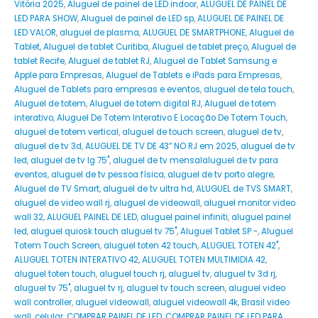
Vitória 2025
,
Aluguel de painel de LED indoor
,
ALUGUEL DE PAINEL DE
LED PARA SHOW
,
Aluguel de painel de LED sp
,
ALUGUEL DE PAINEL DE
LED VALOR
,
aluguel de plasma
,
ALUGUEL DE SMARTPHONE
,
Aluguel de
Tablet
,
Aluguel de tablet Curitiba
,
Aluguel de tablet preço
,
Aluguel de
tablet Recife
,
Aluguel de tablet RJ
,
Aluguel de Tablet Samsung e
Apple para Empresas
,
Aluguel de Tablets e iPads para Empresas
,
Aluguel de Tablets para empresas e eventos
,
aluguel de tela touch
,
Aluguel de totem
,
Aluguel de totem digital RJ
,
Aluguel de totem
interativo
,
Aluguel De Totem Interativo E Locação De Totem Touch
,
aluguel de totem vertical
,
aluguel de touch screen
,
aluguel de tv
,
aluguel de tv 3d
,
ALUGUEL DE TV DE 43” NO RJ em 2025
,
aluguel de tv
led
,
aluguel de tv lg 75"
,
aluguel de tv mensalaluguel de tv para
eventos
,
aluguel de tv pessoa física
,
aluguel de tv porto alegre
,
Aluguel de TV Smart
,
aluguel de tv ultra hd
,
ALUGUEL de TVS SMART
,
aluguel de video wall rj
,
aluguel de videowall
,
aluguel monitor video
wall 32
,
ALUGUEL PAINEL DE LED
,
aluguel painel infiniti
,
aluguel painel
led
,
aluguel quiosk touch aluguel tv 75"
,
Aluguel Tablet SP -
,
Aluguel
Totem Touch Screen
,
aluguel toten 42 touch
,
ALUGUEL TOTEN 42"
,
ALUGUEL TOTEN INTERATIVO 42
,
ALUGUEL TOTEN MULTIMIDIA 42
,
aluguel toten touch
,
aluguel touch rj
,
aluguel tv
,
aluguel tv 3d rj
,
aluguel tv 75"
,
aluguel tv rj
,
aluguel tv touch screen
,
aluguel video
wall controller
,
aluguel videowall
,
aluguel videowall 4k
,
Brasil video
wall
,
celular
,
COMPRAR PAINEL DE LED
,
COMPRAR PAINEL DE LED PARA