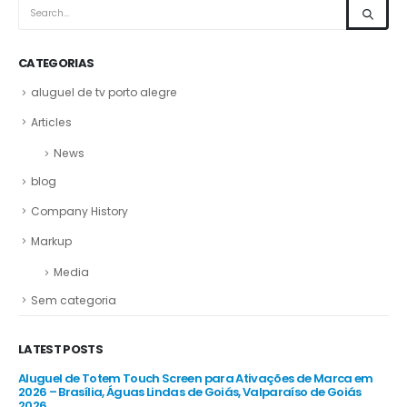
CATEGORIAS
aluguel de tv porto alegre
Articles
News
blog
Company History
Markup
Media
Sem categoria
LATEST POSTS
Aluguel de Totem Touch Screen para Ativações de Marca em
Al
26
2026 – Brasília, Águas Lindas de Goiás, Valparaíso de Goiás
Co
2026