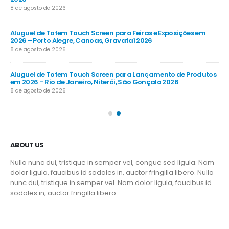
8 d
8 de agosto de 2026
Al
Aluguel de Totem Touch Screen para Feiras e Exposições em
Emp
2026 – Porto Alegre, Canoas, Gravataí 2026
Gu
8 de agosto de 2026
8 d
 em
Aluguel de Totem Touch Screen para Lançamento de Produtos
Al
em 2026 – Rio de Janeiro, Niterói, São Gonçalo 2026
202
8 de agosto de 2026
8 d
ABOUT US
Nulla nunc dui, tristique in semper vel, congue sed ligula. Nam
dolor ligula, faucibus id sodales in, auctor fringilla libero. Nulla
nunc dui, tristique in semper vel. Nam dolor ligula, faucibus id
sodales in, auctor fringilla libero.