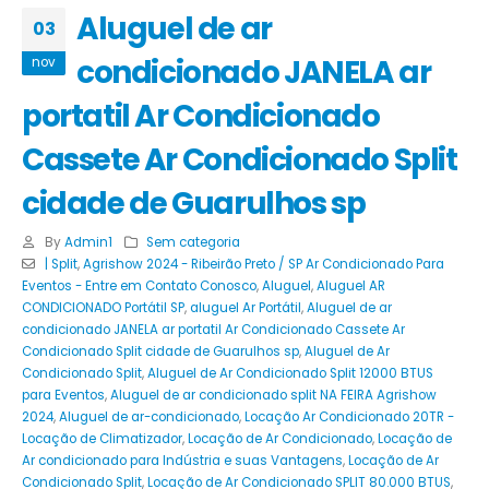
Aluguel de ar
03
condicionado JANELA ar
nov
portatil Ar Condicionado
Cassete Ar Condicionado Split
cidade de Guarulhos sp
By
Admin1
Sem categoria
| Split
,
Agrishow 2024 - Ribeirão Preto / SP Ar Condicionado Para
Eventos - Entre em Contato Conosco
,
Aluguel
,
Aluguel AR
CONDICIONADO Portátil SP
,
aluguel Ar Portátil
,
Aluguel de ar
condicionado JANELA ar portatil Ar Condicionado Cassete Ar
Condicionado Split cidade de Guarulhos sp
,
Aluguel de Ar
Condicionado Split
,
Aluguel de Ar Condicionado Split 12000 BTUS
para Eventos
,
Aluguel de ar condicionado split NA FEIRA Agrishow
2024
,
Aluguel de ar-condicionado
,
Locação Ar Condicionado 20TR -
Locação de Climatizador
,
Locação de Ar Condicionado
,
Locação de
Ar condicionado para Indústria e suas Vantagens
,
Locação de Ar
Condicionado Split
,
Locação de Ar Condicionado SPLIT 80.000 BTUS
,