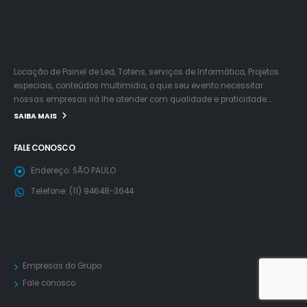
Locação de Painel de Led, Totens, serviços de Informática, Projetos
especiais, conteúdos multimidia, o que seu evento necessitar
nossas empresas irá lhe atender com qualidade e praticidade….
SAIBA MAIS
FALE CONOSCO
Endereço:
SÃO PAULO
Telefone:
(11) 94648-3644
Empresas do Grupo
Fale conosco