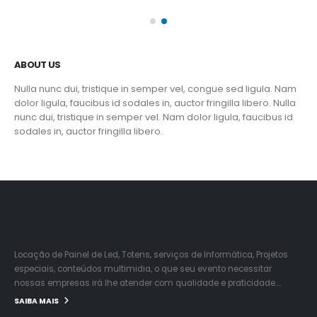
ABOUT US
Nulla nunc dui, tristique in semper vel, congue sed ligula. Nam
dolor ligula, faucibus id sodales in, auctor fringilla libero. Nulla
nunc dui, tristique in semper vel. Nam dolor ligula, faucibus id
sodales in, auctor fringilla libero.
Locação de Painel de Led, Totens, serviços de Informática, Projetos
especiais, conteúdos multimidia, o que seu evento necessitar
nossas empresas irá lhe atender com qualidade e praticidade….
SAIBA MAIS