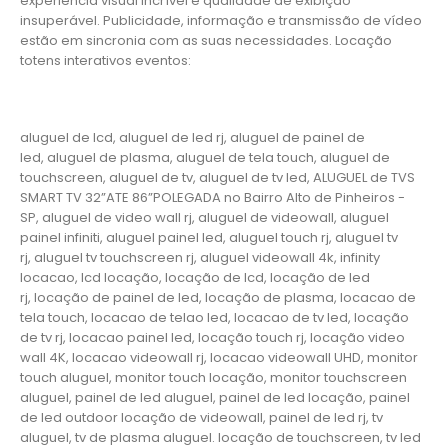
experiência visual incrível e qualidade de exibição
insuperável. Publicidade, informação e transmissão de vídeo
estão em sincronia com as suas necessidades. Locação
totens interativos eventos:
aluguel de lcd, aluguel de led rj, aluguel de painel de
led, aluguel de plasma, aluguel de tela touch, aluguel de
touchscreen, aluguel de tv, aluguel de tv led, ALUGUEL de TVS
SMART TV 32”ATE 86”POLEGADA no Bairro‎ Alto de Pinheiros‎ -
SP, aluguel de video wall rj, aluguel de videowall, aluguel
painel infiniti, aluguel painel led, aluguel touch rj, aluguel tv
rj, aluguel tv touchscreen rj, aluguel videowall 4k, infinity
locacao, lcd locação, locação de lcd, locação de led
rj, locação de painel de led, locação de plasma, locacao de
tela touch, locacao de telao led, locacao de tv led, locação
de tv rj, locacao painel led, locação touch rj, locação video
wall 4K, locacao videowall rj, locacao videowall UHD, monitor
touch aluguel, monitor touch locação, monitor touchscreen
aluguel, painel de led aluguel, painel de led locação, painel
de led outdoor locação de videowall, painel de led rj, tv
aluguel, tv de plasma aluguel. locação de touchscreen, tv led