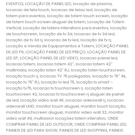
EVENTOS, LOCAÇÃO DE PAINEL LED, locação de plasma,
locacao de tela touch, locacao de telao led, locação de
totem para eventos, locação de totem touch screen, locação
de totem touch screen aluguel de totem, Locação de Totem
Vertical, Locação de totens interativos para eventos, locação
de touchscreen, locação de tv 3d, locacao de tv 3d led,
locação de tv 3d rj, locacao de tv led, locação de tv rj,
Locação e Venda de Equipamentos e Totem, LOCAÇÃO PAINEL
DE LED P6, LOCAÇÃO PAINEL DE LED PREÇO, LOCAÇÃO PAINEL DE
LED SP, LOCAÇÃO PAINEL DE LED VIDEO, locacao painel led,
locacao totem, locacao totem 42″, locacao totem 42″
multimidia, locação toten 42″ RJ, locação toten touchscreen,
locação touch rj, locacao TV 75 polegadas, locação tv 75″ 4k,
locação tv 75″ RJ, locação tv led 75, locação tv smart –
locação tv75, locacao tv touchscreen rj .locação toten
touchscreen 42, locacao tv touchscreen rj aluguel de painel
de led, locação video wall 4K, locacao videowall rj, locacao
videowall UHD, monitor touch aluguel, monitor touch locação,
monitor touchscreen aluguel, monitor video wall 32, monitor
video wall 49, multivision locações totem interativo, ONDE
COMPRAR PAINEL DE LED OUTDOOR, ONDE COMPRAR PAINEL LED,
PAINEIS DE LED PARA SHOW, PAINEIS DE LED SHOPPING, PAINEIS