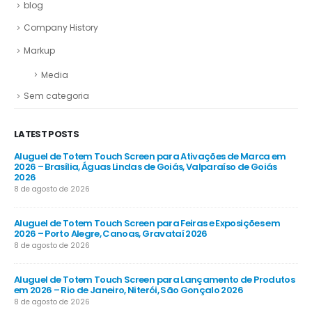
blog
Company History
Markup
Media
Sem categoria
LATEST POSTS
Aluguel de Totem Touch Screen para Ativações de Marca em
Al
26
2026 – Brasília, Águas Lindas de Goiás, Valparaíso de Goiás
Co
2026
8 d
8 de agosto de 2026
Al
Aluguel de Totem Touch Screen para Feiras e Exposições em
Emp
2026 – Porto Alegre, Canoas, Gravataí 2026
Gu
8 de agosto de 2026
8 d
 em
Aluguel de Totem Touch Screen para Lançamento de Produtos
Al
em 2026 – Rio de Janeiro, Niterói, São Gonçalo 2026
202
8 de agosto de 2026
8 d