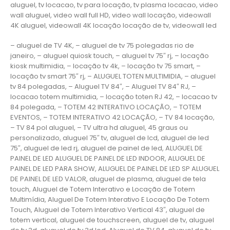
aluguel, tv locacao, tv para locação, tv plasma locacao, video
wall aluguel, video wall full HD, video wall locação, videowall
4K aluguel, videowall 4K locação locação de tv, videowall led
– aluguel de TV 4K, – aluguel de tv 75 polegadas rio de
janeiro, – aluguel quiosk touch, – aluguel tv 75″ rj, – locação
kiosk multimidia, – locação tv 4k, – locação tv 75 smart, –
locação tv smart 75″ rj, – ALUGUEL TOTEN MULTIMIDIA, – aluguel
tv 84 polegadas, – Aluguel TV 84″, – Aluguel TV 84″ RJ, –
locacao totem multimidia, – locação toten RJ 42, – locacao tv
84 polegada, – TOTEM 42 INTERATIVO LOCAÇÃO, – TOTEM
EVENTOS, – TOTEM INTERATIVO 42 LOCAÇÃO, – TV 84 locação,
– TV 84 pol aluguel, – TV ultra hd aluguel, 45 graus ou
personalizado, aluguel 75″ tv, aluguel de lcd, aluguel de led
75″, aluguel de led rj, aluguel de painel de led, ALUGUEL DE
PAINEL DE LED ALUGUEL DE PAINEL DE LED INDOOR, ALUGUEL DE
PAINEL DE LED PARA SHOW, ALUGUEL DE PAINEL DE LED SP ALUGUEL
DE PAINEL DE LED VALOR, aluguel de plasma, aluguel de tela
touch, Aluguel de Totem Interativo e Locação de Totem
Multimídia, Aluguel De Totem Interativo E Locação De Totem
Touch, Aluguel de Totem Interativo Vertical 43″, aluguel de
totem vertical, aluguel de touchscreen, aluguel de tv, aluguel