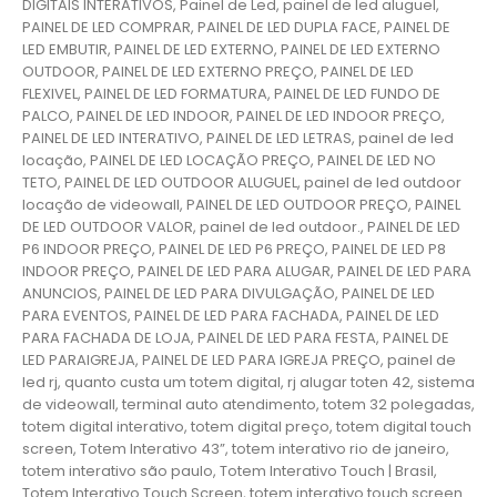
DIGITAIS INTERATIVOS, Painel de Led, painel de led aluguel,
PAINEL DE LED COMPRAR, PAINEL DE LED DUPLA FACE, PAINEL DE
LED EMBUTIR, PAINEL DE LED EXTERNO, PAINEL DE LED EXTERNO
OUTDOOR, PAINEL DE LED EXTERNO PREÇO, PAINEL DE LED
FLEXIVEL, PAINEL DE LED FORMATURA, PAINEL DE LED FUNDO DE
PALCO, PAINEL DE LED INDOOR, PAINEL DE LED INDOOR PREÇO,
PAINEL DE LED INTERATIVO, PAINEL DE LED LETRAS, painel de led
locação, PAINEL DE LED LOCAÇÃO PREÇO, PAINEL DE LED NO
TETO, PAINEL DE LED OUTDOOR ALUGUEL, painel de led outdoor
locação de videowall, PAINEL DE LED OUTDOOR PREÇO, PAINEL
DE LED OUTDOOR VALOR, painel de led outdoor., PAINEL DE LED
P6 INDOOR PREÇO, PAINEL DE LED P6 PREÇO, PAINEL DE LED P8
INDOOR PREÇO, PAINEL DE LED PARA ALUGAR, PAINEL DE LED PARA
ANUNCIOS, PAINEL DE LED PARA DIVULGAÇÃO, PAINEL DE LED
PARA EVENTOS, PAINEL DE LED PARA FACHADA, PAINEL DE LED
PARA FACHADA DE LOJA, PAINEL DE LED PARA FESTA, PAINEL DE
LED PARAIGREJA, PAINEL DE LED PARA IGREJA PREÇO, painel de
led rj, quanto custa um totem digital, rj alugar toten 42, sistema
de videowall, terminal auto atendimento, totem 32 polegadas,
totem digital interativo, totem digital preço, totem digital touch
screen, Totem Interativo 43”, totem interativo rio de janeiro,
totem interativo são paulo, Totem Interativo Touch | Brasil,
Totem Interativo Touch Screen, totem interativo touch screen