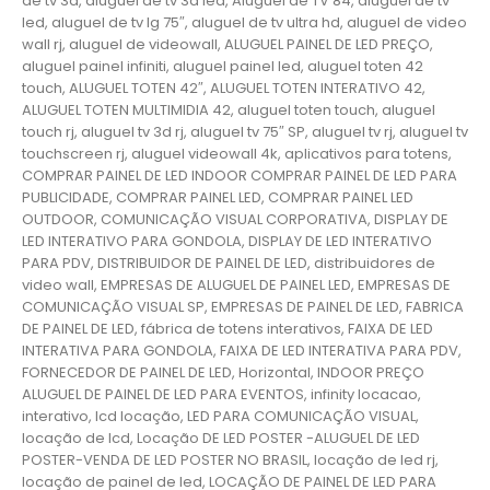
de tv 3d, aluguel de tv 3d led, Aluguel de TV 84, aluguel de tv
led, aluguel de tv lg 75″, aluguel de tv ultra hd, aluguel de video
wall rj, aluguel de videowall, ALUGUEL PAINEL DE LED PREÇO,
aluguel painel infiniti, aluguel painel led, aluguel toten 42
touch, ALUGUEL TOTEN 42″, ALUGUEL TOTEN INTERATIVO 42,
ALUGUEL TOTEN MULTIMIDIA 42, aluguel toten touch, aluguel
touch rj, aluguel tv 3d rj, aluguel tv 75″ SP, aluguel tv rj, aluguel tv
touchscreen rj, aluguel videowall 4k, aplicativos para totens,
COMPRAR PAINEL DE LED INDOOR COMPRAR PAINEL DE LED PARA
PUBLICIDADE, COMPRAR PAINEL LED, COMPRAR PAINEL LED
OUTDOOR, COMUNICAÇÃO VISUAL CORPORATIVA, DISPLAY DE
LED INTERATIVO PARA GONDOLA, DISPLAY DE LED INTERATIVO
PARA PDV, DISTRIBUIDOR DE PAINEL DE LED, distribuidores de
video wall, EMPRESAS DE ALUGUEL DE PAINEL LED, EMPRESAS DE
COMUNICAÇÃO VISUAL SP, EMPRESAS DE PAINEL DE LED, FABRICA
DE PAINEL DE LED, fábrica de totens interativos, FAIXA DE LED
INTERATIVA PARA GONDOLA, FAIXA DE LED INTERATIVA PARA PDV,
FORNECEDOR DE PAINEL DE LED, Horizontal, INDOOR PREÇO
ALUGUEL DE PAINEL DE LED PARA EVENTOS, infinity locacao,
interativo, lcd locação, LED PARA COMUNICAÇÃO VISUAL,
locação de lcd, Locação DE LED POSTER -ALUGUEL DE LED
POSTER-VENDA DE LED POSTER NO BRASIL, locação de led rj,
locação de painel de led, LOCAÇÃO DE PAINEL DE LED PARA