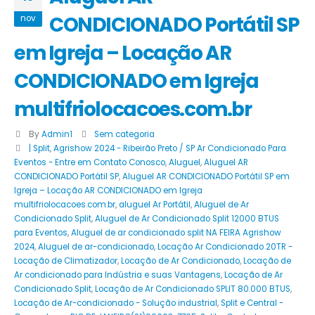
CONDICIONADO Portátil SP
nov
em Igreja – Locação AR
CONDICIONADO em Igreja
multifriolocacoes.com.br
By
Admin1
Sem categoria
| Split
,
Agrishow 2024 - Ribeirão Preto / SP Ar Condicionado Para
Eventos - Entre em Contato Conosco
,
Aluguel
,
Aluguel AR
CONDICIONADO Portátil SP
,
Aluguel AR CONDICIONADO Portátil SP em
Igreja – Locação AR CONDICIONADO em Igreja
multifriolocacoes.com.br
,
aluguel Ar Portátil
,
Aluguel de Ar
Condicionado Split
,
Aluguel de Ar Condicionado Split 12000 BTUS
para Eventos
,
Aluguel de ar condicionado split NA FEIRA Agrishow
2024
,
Aluguel de ar-condicionado
,
Locação Ar Condicionado 20TR -
Locação de Climatizador
,
Locação de Ar Condicionado
,
Locação de
Ar condicionado para Indústria e suas Vantagens
,
Locação de Ar
Condicionado Split
,
Locação de Ar Condicionado SPLIT 80.000 BTUS
,
Locação de Ar-condicionado - Solução industrial
,
Split e Central -