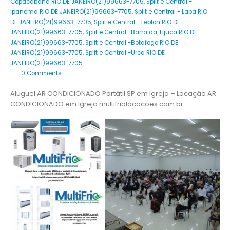
Copacabana RIO DE JANEIRO(21)99663-7705
,
Split e Central -
Ipanema RIO DE JANEIRO(21)99663-7705
,
Split e Central - Lapa RIO
DE JANEIRO(21)99663-7705
,
Split e Central - Leblon RIO DE
JANEIRO(21)99663-7705
,
Split e Central -Barra da Tijuca RIO DE
JANEIRO(21)99663-7705
,
Split e Central -Botafogo RIO DE
JANEIRO(21)99663-7705
,
Split e Central -Urca RIO DE
JANEIRO(21)99663-7705
0 Comments
Aluguel AR CONDICIONADO Portátil SP em Igreja – Locação AR
CONDICIONADO em Igreja multifriolocacoes.com.br