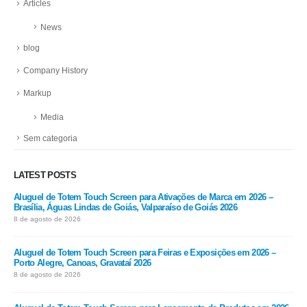
Articles
News
blog
Company History
Markup
Media
Sem categoria
LATEST POSTS
m
Aluguel de Totem Touch Screen para Ativações de Marca em 2026 –
Alu
Brasília, Águas Lindas de Goiás, Valparaíso de Goiás 2026
202
8 de agosto de 2026
8 d
Aluguel de Totem Touch Screen para Feiras e Exposições em 2026 –
Alu
Porto Alegre, Canoas, Gravataí 2026
202
8 de agosto de 2026
8 d