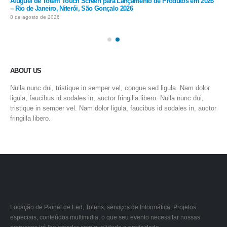
 –
Aluguel de Totem Touch Screen para Lançamento de Produtos em 2026
Alu
– Rio de Janeiro, Niterói, São Gonçalo 2026
Sal
8 de agosto de 2026
8 d
ABOUT US
Nulla nunc dui, tristique in semper vel, congue sed ligula. Nam dolor
ligula, faucibus id sodales in, auctor fringilla libero. Nulla nunc dui,
tristique in semper vel. Nam dolor ligula, faucibus id sodales in, auctor
fringilla libero.
Locação de Painel de Led, Totens, serviços de Informática, Projetos
especiais, conteúdos multimidia, o que seu evento necessitar nossas