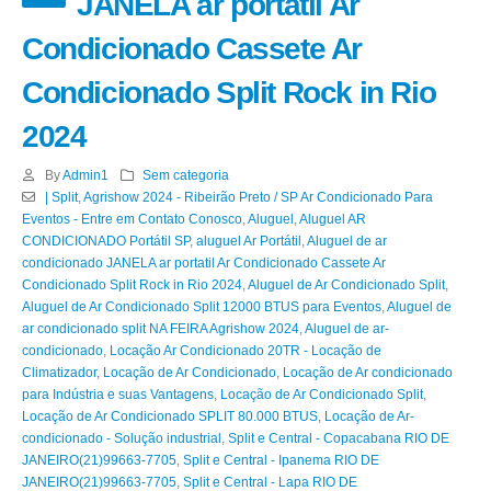
JANELA ar portatil Ar
Condicionado Cassete Ar
Condicionado Split Rock in Rio
2024
By
Admin1
Sem categoria
| Split
,
Agrishow 2024 - Ribeirão Preto / SP Ar Condicionado Para
Eventos - Entre em Contato Conosco
,
Aluguel
,
Aluguel AR
CONDICIONADO Portátil SP
,
aluguel Ar Portátil
,
Aluguel de ar
condicionado JANELA ar portatil Ar Condicionado Cassete Ar
Condicionado Split Rock in Rio 2024
,
Aluguel de Ar Condicionado Split
,
Aluguel de Ar Condicionado Split 12000 BTUS para Eventos
,
Aluguel de
ar condicionado split NA FEIRA Agrishow 2024
,
Aluguel de ar-
condicionado
,
Locação Ar Condicionado 20TR - Locação de
Climatizador
,
Locação de Ar Condicionado
,
Locação de Ar condicionado
para Indústria e suas Vantagens
,
Locação de Ar Condicionado Split
,
Locação de Ar Condicionado SPLIT 80.000 BTUS
,
Locação de Ar-
condicionado - Solução industrial
,
Split e Central - Copacabana RIO DE
JANEIRO(21)99663-7705
,
Split e Central - Ipanema RIO DE
JANEIRO(21)99663-7705
,
Split e Central - Lapa RIO DE